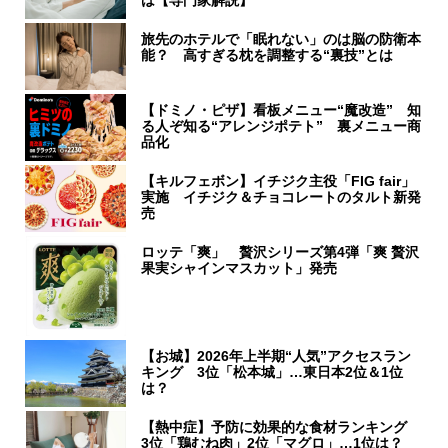
旅先のホテルで「眠れない」のは脳の防衛本
能？ 高すぎる枕を調整する“裏技”とは
【ドミノ・ピザ】看板メニュー“魔改造” 知
る人ぞ知る“アレンジポテト” 裏メニュー商
品化
【キルフェボン】イチジク主役「FIG fair」
実施 イチジク＆チョコレートのタルト新発
売
ロッテ「爽」 贅沢シリーズ第4弾「爽 贅沢
果実シャインマスカット」発売
【お城】2026年上半期“人気”アクセスラン
キング 3位「松本城」…東日本2位＆1位
は？
【熱中症】予防に効果的な食材ランキング
3位「鶏むね肉」2位「マグロ」…1位は？