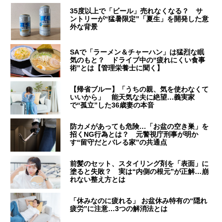
35度以上で「ビール」売れなくなる？ サ
ントリーが“猛暑限定”「夏生」を開発した意
外な背景
SAで「ラーメン＆チャーハン」は猛烈な眠
気のもと？ ドライブ中の“疲れにくい食事
術”とは【管理栄養士に聞く】
【帰省ブルー】「うちの親、気を使わなくて
いいから」 能天気な夫に絶望…義実家
で“孤立”した36歳妻の本音
防カメがあっても危険…「お盆の空き巣」を
招くNG行為とは？ 元警視庁刑事が明か
す“留守だとバレる家”の共通点
前髪のセット、スタイリング剤を「表面」に
塗ると失敗？ 実は“内側の根元”が正解…崩
れない整え方とは
「休みなのに疲れる」 お盆休み特有の“隠れ
疲労”に注意…3つの解消法とは