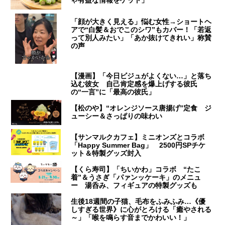
「顔が大きく見える」悩む女性→ショートヘ
アで“白髪＆おでこのシワ”もカバー！「若返
って別人みたい」「あか抜けてきれい」称賛
の声
【漫画】「今日ビジュがよくない…」と落ち
込む彼女 自己肯定感を爆上げする彼氏
の“一言”に「最高の彼氏」
【松のや】“オレンジソース唐揚げ”定食 ジ
ューシー＆さっぱりの味わい
【サンマルクカフェ】ミニオンズとコラボ
「Happy Summer Bag」 2500円SPチケ
ット＆特製グッズ封入
【くら寿司】「ちいかわ」コラボ “たこ
着”＆うさぎ「パァンッケーキ」のメニュ
ー 湯呑み、フィギュアの特製グッズも
生後18週間の子猫、毛布をふみふみ…《優
しすぎる世界》に心がとろける「癒やされる
～」「喉を鳴らす音までかわいい！」