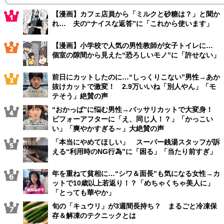
【漫画】カフェ店員から「ミルクと砂糖は？」と聞か
れ… 夫の“ナイスな返答”に「これから使います」
【漫画】小学校で人気の男性教師が女子トイレに…
個室の隙間から見えた“恐ろしいモノ”に「許せない」
前日にカットしたのに…“しっくりこない”男性→あか
抜けカットで激変！ 2.9万いいね「別人やん」「モ
テそう」絶賛の声
“おかっぱ”に悩む男性→バッサリカットで大変身！
ビフォーアフターに「え、同じ人！？」「かっこい
い」「爽やかすぎる～」大絶賛の声
「本当にやめてほしい」 スーパー銭湯スタッフが訴
える“利用時のNG行為”に「困る」「当たり前すぎ」
年を重ねて貧相に…“シワ＆面長”も気になる女性→カ
ットで10歳以上若返り！？「めちゃくちゃ美人に」
「とっても華やか」
旬の「キュウリ」が3週間長持ち？ まるごと冷凍保
存＆解凍のテクニックとは