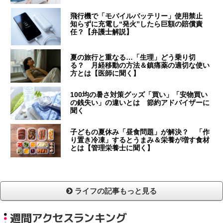
飛行機で「モバイルバッテリー」使用禁止
知らずに充電し“発火”したら巨額の賠償責
任？【弁護士解説】
夏の旅行と重なる…「生理」どう乗り切
る？ 月経移動の方法＆鎮痛薬の適切な使い
方とは【医師に聞く】
100均の暑さ対策グッズ「買い」「安物買い
の銭失い」の違いとは 節約アドバイザーに
聞く
子どもの夏休み「昼食問題」が解決？ 「作
り置き冷凍」するとうまみ＆栄養が増す食材
とは【管理栄養士に聞く】
ライフの記事もっと見る
週間アクセスランキング