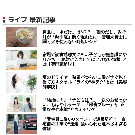
ライフ 最新記事
真夏に「水だけ」はNG？ 朝のだし、みそ
汁が「熱中症」防ぐ理由とは…管理栄養士に
聞く火を使わない時短レシピ
宿題や読書感想文にAI…子どもが無意識にや
りがち “絶対に入力してはいけない情報”と
は【専門家解説】
夏のドライヤー熱風がつらい…髪がすぐ乾く
当て方＆タオルドライの“神テク”とは【美容
師解説】
「結婚は？」「子どもは？」 親のおせっか
い、もはやホラー？ 「帰省ブルー」が“正
常な生存本能”と言えるワケ
「警備員に従いUターン」で違反切符？ 自
宅前の工事で“逆走”強いられた理不尽すぎる
体験