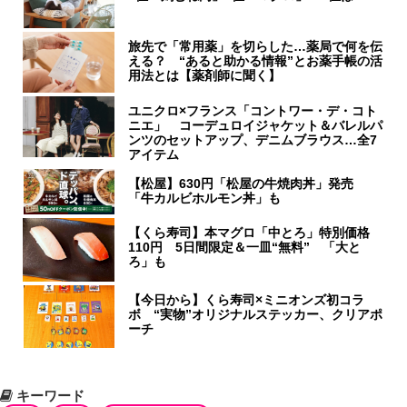
旅先で「常用薬」を切らした…薬局で何を伝
える？ “あると助かる情報”とお薬手帳の活
用法とは【薬剤師に聞く】
ユニクロ×フランス「コントワー・デ・コト
ニエ」 コーデュロイジャケット＆バレルパ
ンツのセットアップ、デニムブラウス…全7
アイテム
【松屋】630円「松屋の牛焼肉丼」発売
「牛カルビホルモン丼」も
【くら寿司】本マグロ「中とろ」特別価格
110円 5日間限定＆一皿“無料” 「大と
ろ」も
【今日から】くら寿司×ミニオンズ初コラ
ボ “実物”オリジナルステッカー、クリアポ
ーチ
キーワード