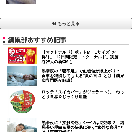
もっと見る
編集部おすすめ記事
【マクドナルド】ポテトM・Lサイズ“お
得”に 12日間限定「トクニナルド」実施
堺雅人の新CMも
熱帯夜の「寝不足」で血糖値が爆上がり？
食事を我慢しても太る“夏の盲点”とは【糖尿
病専門医が解説】
ロッテ「スイカバー」がジェラートに ねっ
とり食感＆じっくり堪能
熱帯夜に「接触冷感」シーツは逆効果？ 結
局暑い理由＆夏の快眠に導く“意外な寝具”と
は【専門家解説】