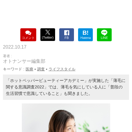
B!
(Twitter)
コメント
FB
Hatena
LINE
2022.10.17
著者 :
オトナンサー編集部
キーワード :
医療
•
調査
•
ライフスタイル
「ホットペッパービューティーアカデミー」が実施した「薄毛に
関する意識調査2022」では、薄毛を気にしている人に「普段の
生活習慣で意識していること」も聞きました。