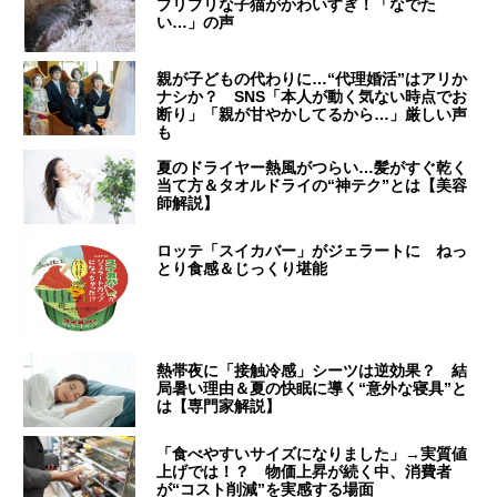
プリプリな子猫がかわいすぎ！「なでた
い…」の声
親が子どもの代わりに…“代理婚活”はアリか
ナシか？ SNS「本人が動く気ない時点でお
断り」「親が甘やかしてるから…」厳しい声
も
夏のドライヤー熱風がつらい…髪がすぐ乾く
当て方＆タオルドライの“神テク”とは【美容
師解説】
ロッテ「スイカバー」がジェラートに ねっ
とり食感＆じっくり堪能
熱帯夜に「接触冷感」シーツは逆効果？ 結
局暑い理由＆夏の快眠に導く“意外な寝具”と
は【専門家解説】
「食べやすいサイズになりました」→実質値
上げでは！？ 物価上昇が続く中、消費者
が“コスト削減”を実感する場面