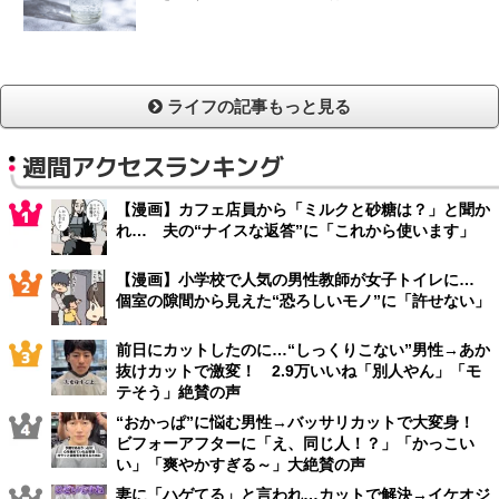
ライフの記事もっと見る
週間アクセスランキング
【漫画】カフェ店員から「ミルクと砂糖は？」と聞か
れ… 夫の“ナイスな返答”に「これから使います」
【漫画】小学校で人気の男性教師が女子トイレに…
個室の隙間から見えた“恐ろしいモノ”に「許せない」
前日にカットしたのに…“しっくりこない”男性→あか
抜けカットで激変！ 2.9万いいね「別人やん」「モ
テそう」絶賛の声
“おかっぱ”に悩む男性→バッサリカットで大変身！
ビフォーアフターに「え、同じ人！？」「かっこい
い」「爽やかすぎる～」大絶賛の声
妻に「ハゲてる」と言われ…カットで解決→イケオジ