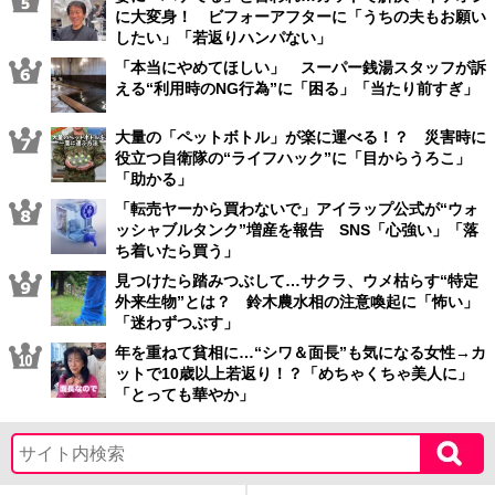
に大変身！ ビフォーアフターに「うちの夫もお願い
したい」「若返りハンパない」
「本当にやめてほしい」 スーパー銭湯スタッフが訴
える“利用時のNG行為”に「困る」「当たり前すぎ」
大量の「ペットボトル」が楽に運べる！？ 災害時に
役立つ自衛隊の“ライフハック”に「目からうろこ」
「助かる」
「転売ヤーから買わないで」アイラップ公式が“ウォ
ッシャブルタンク”増産を報告 SNS「心強い」「落
ち着いたら買う」
見つけたら踏みつぶして…サクラ、ウメ枯らす“特定
外来生物”とは？ 鈴木農水相の注意喚起に「怖い」
「迷わずつぶす」
年を重ねて貧相に…“シワ＆面長”も気になる女性→カ
ットで10歳以上若返り！？「めちゃくちゃ美人に」
「とっても華やか」