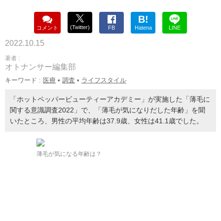
B!
(Twitter)
コメント
FB
Hatena
LINE
2022.10.15
著者 :
オトナンサー編集部
キーワード :
医療
•
調査
•
ライフスタイル
「ホットペッパービューティーアカデミー」が実施した「薄毛に
関する意識調査2022」で、「薄毛が気になりだした年齢」を聞
いたところ、男性の平均年齢は37.9歳、女性は41.1歳でした。
薄毛が気になる年齢は？