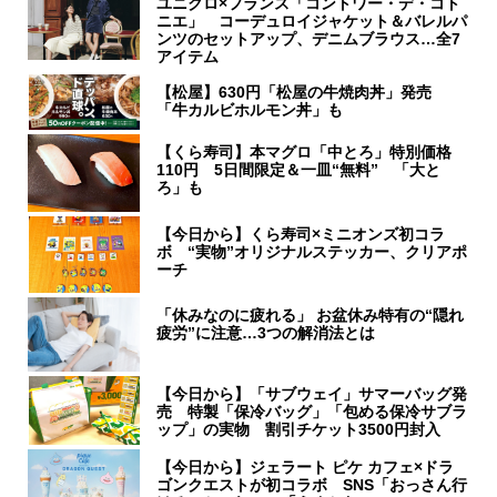
ユニクロ×フランス「コントワー・デ・コト
ニエ」 コーデュロイジャケット＆バレルパ
ンツのセットアップ、デニムブラウス…全7
アイテム
【松屋】630円「松屋の牛焼肉丼」発売
「牛カルビホルモン丼」も
【くら寿司】本マグロ「中とろ」特別価格
110円 5日間限定＆一皿“無料” 「大と
ろ」も
【今日から】くら寿司×ミニオンズ初コラ
ボ “実物”オリジナルステッカー、クリアポ
ーチ
「休みなのに疲れる」 お盆休み特有の“隠れ
疲労”に注意…3つの解消法とは
【今日から】「サブウェイ」サマーバッグ発
売 特製「保冷バッグ」「包める保冷サブラ
ップ」の実物 割引チケット3500円封入
【今日から】ジェラート ピケ カフェ×ドラ
ゴンクエストが初コラボ SNS「おっさん行