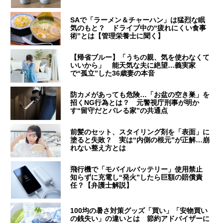
SAで「ラーメン＆チャーハン」は猛烈な眠
気のもと？ ドライブ中の“疲れにくい食事
術”とは【管理栄養士に聞く】
【帰省ブルー】「うちの親、気を使わなくて
いいから」 能天気な夫に絶望…義実家
で“孤立”した36歳妻の本音
防カメがあっても危険…「お盆の空き巣」を
招くNG行為とは？ 元警視庁刑事が明か
す“留守だとバレる家”の共通点
前髪のセット、スタイリング剤を「表面」に
塗ると失敗？ 実は“内側の根元”が正解…崩
れない整え方とは
飛行機で「モバイルバッテリー」使用禁止
知らずに充電し“発火”したら巨額の賠償責
任？【弁護士解説】
100均の暑さ対策グッズ「買い」「安物買い
の銭失い」の違いとは 節約アドバイザーに