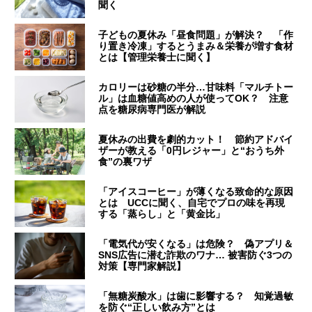
聞く
子どもの夏休み「昼食問題」が解決？ 「作
り置き冷凍」するとうまみ＆栄養が増す食材
とは【管理栄養士に聞く】
カロリーは砂糖の半分…甘味料「マルチトー
ル」は血糖値高めの人が使ってOK？ 注意
点を糖尿病専門医が解説
夏休みの出費を劇的カット！ 節約アドバイ
ザーが教える「0円レジャー」と“おうち外
食”の裏ワザ
「アイスコーヒー」が薄くなる致命的な原因
とは UCCに聞く、自宅でプロの味を再現
する「蒸らし」と「黄金比」
「電気代が安くなる」は危険？ 偽アプリ＆
SNS広告に潜む詐欺のワナ… 被害防ぐ3つの
対策【専門家解説】
「無糖炭酸水」は歯に影響する？ 知覚過敏
を防ぐ“正しい飲み方”とは