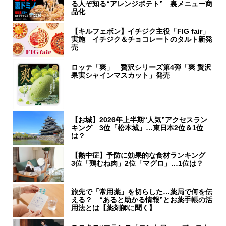
る人ぞ知る“アレンジポテト” 裏メニュー商
品化
【キルフェボン】イチジク主役「FIG fair」
実施 イチジク＆チョコレートのタルト新発
売
ロッテ「爽」 贅沢シリーズ第4弾「爽 贅沢
果実シャインマスカット」発売
【お城】2026年上半期“人気”アクセスラン
キング 3位「松本城」…東日本2位＆1位
は？
【熱中症】予防に効果的な食材ランキング
3位「鶏むね肉」2位「マグロ」…1位は？
旅先で「常用薬」を切らした…薬局で何を伝
える？ “あると助かる情報”とお薬手帳の活
用法とは【薬剤師に聞く】