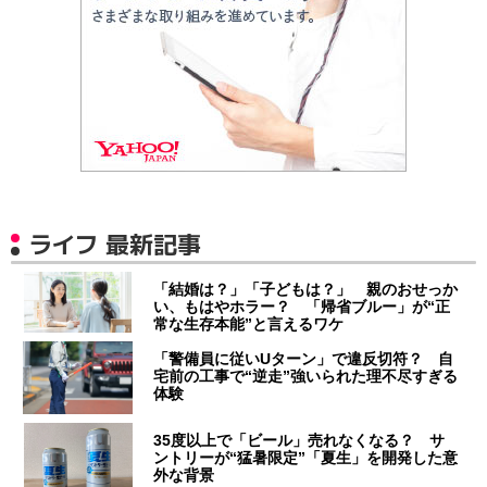
ライフ 最新記事
「結婚は？」「子どもは？」 親のおせっか
い、もはやホラー？ 「帰省ブルー」が“正
常な生存本能”と言えるワケ
「警備員に従いUターン」で違反切符？ 自
宅前の工事で“逆走”強いられた理不尽すぎる
体験
35度以上で「ビール」売れなくなる？ サ
ントリーが“猛暑限定”「夏生」を開発した意
外な背景