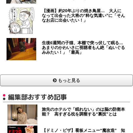
【漫画】約20年ぶりの焼き鳥屋… 大人に
なって出会った大将の“粋な気遣い”に「そん
なお店に出会いたい！」
生後6週間の子猫、本棚で突っ伏して眠る…
あまりのかわいさに視聴者もん絶「ぬいぐる
みみたい！」「最高」
もっと見る
編集部おすすめ記事
旅先のホテルで「眠れない」のは脳の防衛本
能？ 高すぎる枕を調整する“裏技”とは
【ドミノ・ピザ】看板メニュー“魔改造” 知