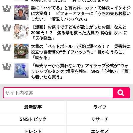
妻に「ハゲてる」と言われ…カットで解決→イケオジ
に大変身！ ビフォーアフターに「うちの夫もお願い
したい」「若返りハンパない」
【漫画】お祭りで子どもが欲しがったお面、なんと
2000円！？ 焦る母を救った店員の“粋な計らい”に
「天使降臨」
大量の「ペットボトル」が楽に運べる！？ 災害時に
役立つ自衛隊の“ライフハック”に「目からうろこ」
「助かる」
「転売ヤーから買わないで」アイラップ公式が“ウォ
ッシャブルタンク”増産を報告 SNS「心強い」「落
ち着いたら買う」
最新記事
ライフ
SNSトピック
リサーチ
トレンド
エンタメ