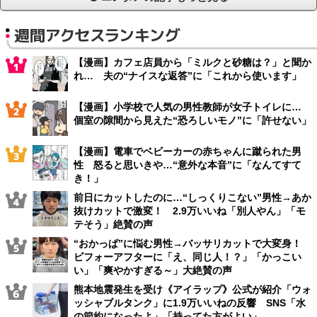
週間アクセスランキング
【漫画】カフェ店員から「ミルクと砂糖は？」と聞か
れ… 夫の“ナイスな返答”に「これから使います」
【漫画】小学校で人気の男性教師が女子トイレに…
個室の隙間から見えた“恐ろしいモノ”に「許せない」
【漫画】電車でベビーカーの赤ちゃんに蹴られた男
性 怒ると思いきや…“意外な本音”に「なんてすて
き！」
前日にカットしたのに…“しっくりこない”男性→あか
抜けカットで激変！ 2.9万いいね「別人やん」「モ
テそう」絶賛の声
“おかっぱ”に悩む男性→バッサリカットで大変身！
ビフォーアフターに「え、同じ人！？」「かっこい
い」「爽やかすぎる～」大絶賛の声
熊本地震発生を受け《アイラップ》公式が紹介「ウォ
ッシャブルタンク」に1.9万いいねの反響 SNS「水
の節約になったよ」「持ってた方がよい」