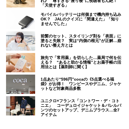
れ》 尊すぎる“座り寝”に視聴者もん絶！
「天使すぎる」
モバイルバッテリーは何個まで機内持ち込み
OK？ JALのクイズに「間違えた」「知り
ませんでした」
前髪のセット、スタイリング剤を「表面」に
塗ると失敗？ 実は“内側の根元”が正解…崩
れない整え方とは
旅先で「常用薬」を切らした…薬局で何を伝
える？ “あると助かる情報”とお薬手帳の活
用法とは【薬剤師に聞く】
1点あたり“596円”cocaの《5点選べる福
袋》がお得！ ワンピースやデニム、ジャケ
ットなど対象商品多数
ユニクロ×フランス「コントワー・デ・コト
ニエ」 コーデュロイジャケット＆バレルパ
ンツのセットアップ、デニムブラウス…全7
アイテム