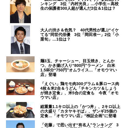
ンキング 3位「内村光良」…小学生～高校
生の保護者300人超が選んだ2位＆1位は？
大人の渋さ＆色気？ 40代男性が選ぶ“イケ
てる”同世代俳優 3位「岡田准一」2位「小
栗旬」…1位は？
麺3玉、チャーシュー、目玉焼き、とんか
つ、かき揚げ入り“800円”ラーメン 白米
1.5杯分“750円”オムライス…「オモウマい
店」登場
「えぐい」鶏モモ肉300グラム＆豚ロース肉
4枚＆米2合＆うどん「チキンカツ＆しょう
が焼き定食」、米5合の定食も 今夜「オモ
ウマい店」
総重量1.1キロ以上の「かつ丼」、2キロ以上
の大盛り「カタヤキそば」、ザンギ25個の
定食…「オモウマい店」“検証企画”に登場
「佐藤」で思い出す“有名人”ランキング 3