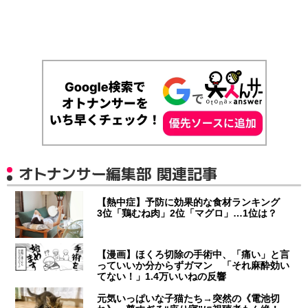
オトナンサー編集部 関連記事
【熱中症】予防に効果的な食材ランキング
3位「鶏むね肉」2位「マグロ」…1位は？
【漫画】ほくろ切除の手術中、「痛い」と言
っていいか分からずガマン 「それ麻酔効い
てない！」1.4万いいねの反響
元気いっぱいな子猫たち→突然の《電池切