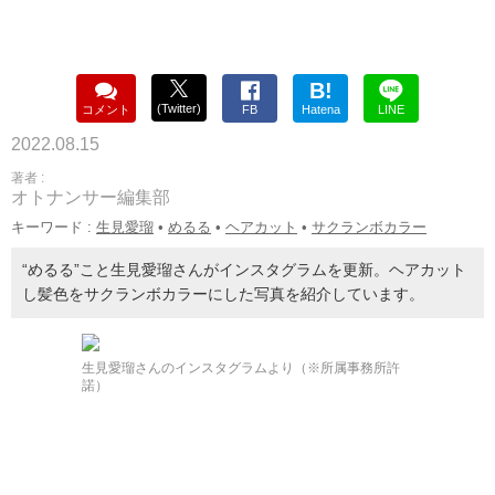
B!
(Twitter)
コメント
FB
Hatena
LINE
2022.08.15
著者 :
オトナンサー編集部
キーワード :
生見愛瑠
•
めるる
•
ヘアカット
•
サクランボカラー
“めるる”こと生見愛瑠さんがインスタグラムを更新。ヘアカット
し髪色をサクランボカラーにした写真を紹介しています。
生見愛瑠さんのインスタグラムより（※所属事務所許
諾）