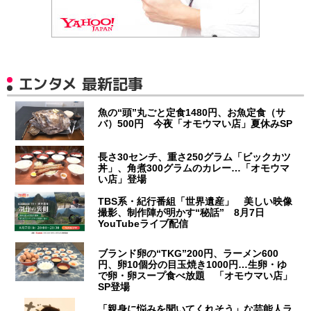
エンタメ 最新記事
魚の“頭”丸ごと定食1480円、お魚定食（サ
バ）500円 今夜「オモウマい店」夏休みSP
長さ30センチ、重さ250グラム「ビックカツ
丼」、角煮300グラムのカレー…「オモウマ
い店」登場
TBS系・紀行番組「世界遺産」 美しい映像
撮影、制作陣が明かす“秘話” 8月7日
YouTubeライブ配信
ブランド卵の“TKG”200円、ラーメン600
円、卵10個分の目玉焼き1000円…生卵・ゆ
で卵・卵スープ食べ放題 「オモウマい店」
SP登場
「親身に悩みを聞いてくれそう」な芸能人ラ