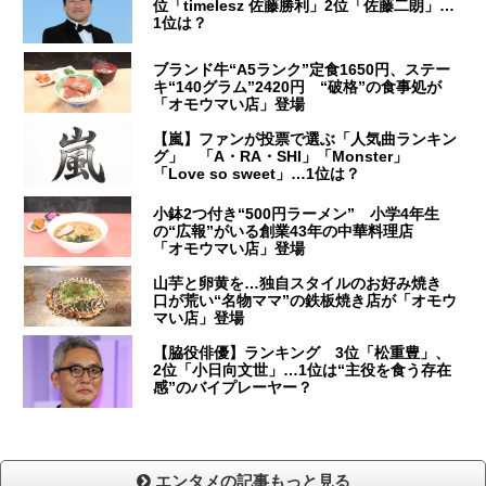
位「timelesz 佐藤勝利」2位「佐藤二朗」…
1位は？
ブランド牛“A5ランク”定食1650円、ステー
キ“140グラム”2420円 “破格”の食事処が
「オモウマい店」登場
【嵐】ファンが投票で選ぶ「人気曲ランキン
グ」 「A・RA・SHI」「Monster」
「Love so sweet」…1位は？
小鉢2つ付き“500円ラーメン” 小学4年生
の“広報”がいる創業43年の中華料理店
「オモウマい店」登場
山芋と卵黄を…独自スタイルのお好み焼き
口が荒い“名物ママ”の鉄板焼き店が「オモウ
マい店」登場
【脇役俳優】ランキング 3位「松重豊」、
2位「小日向文世」…1位は“主役を食う存在
感”のバイプレーヤー？
エンタメの記事もっと見る