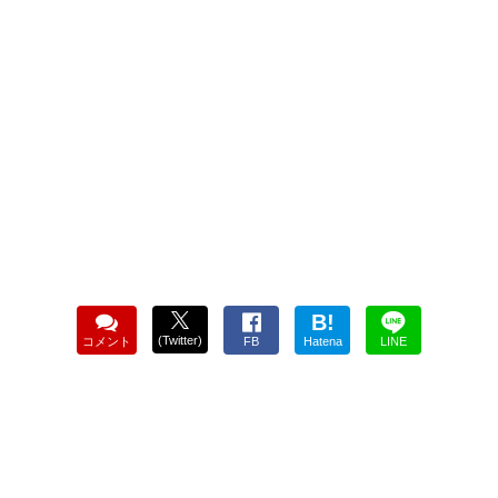
B!
(Twitter)
コメント
FB
Hatena
LINE