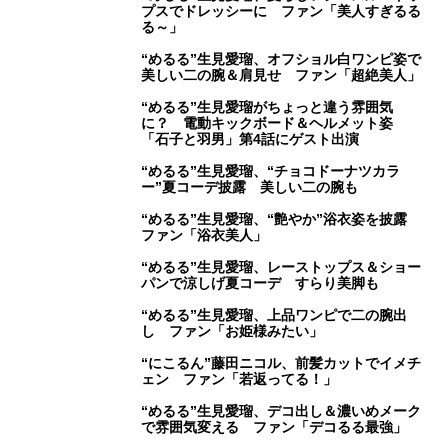
プスでドレッシーに ファン「美人すぎるる
る～」
“めるる”生見愛瑠、オフショル白ワンピ姿で
美しい二の腕＆肩見せ ファン「超絶美人」
“めるる”生見愛瑠がちょっと違う雰囲気
に？ 電動キックボード＆ヘルメット姿
「石子と羽男」第4話にゲスト出演
“めるる”生見愛瑠、“チョコドーナツカラ
ー”夏コーデ披露 美しい二の腕も
“めるる”生見愛瑠、“艶やか”浴衣姿を披露
ファン「浴衣美人」
“めるる”生見愛瑠、レーストップス＆ショー
パンで涼しげ夏コーデ すらり美脚も
“めるる”生見愛瑠、上品ワンピで二の腕出
し ファン「お姫様みたい」
“にこるん”藤田ニコル、前髪カットでイメチ
ェン ファン「若返ってる！」
“めるる”生見愛瑠、デコ出し＆濃いめメーク
で雰囲気変える ファン「デコるる最強」