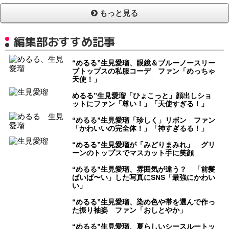
もっと見る
編集部おすすめ記事
“めるる”生見愛瑠、眼鏡＆ブルーノースリー
ブトップスの私服コーデ ファン「めっちゃ
天使！」
めるる”生見愛瑠「ひょこっと」顔出しショ
ットにファン「尊い！」「天使すぎる！」
“めるる”生見愛瑠「珍しく」リボン ファン
「かわいいの完全体！」「神すぎるる！」
“めるる”生見愛瑠が「みどりまみれ」 グリ
ーンのトップスでマスカット手に笑顔
“めるる”生見愛瑠、雰囲気が違う？ 「前髪
ばいば〜い」した写真にSNS「最強にかわい
い」
“めるる”生見愛瑠、染め色や帯を選んで作っ
た振り袖姿 ファン「おしとやか」
“めるる”生見愛瑠、夏らしいシースルートッ