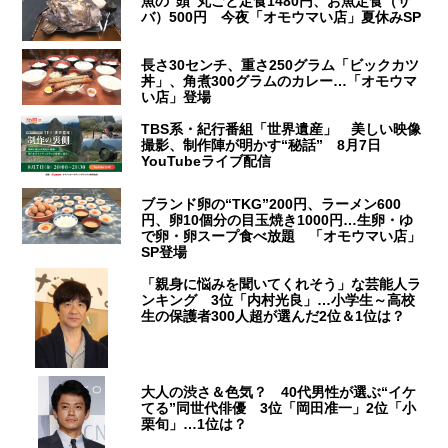
魚の“頭”丸ごと定食1480円、お魚定食（サ
バ）500円 今夜「オモウマい店」夏休みSP
長さ30センチ、重さ250グラム「ビックカツ
丼」、角煮300グラムのカレー…「オモウマ
い店」登場
TBS系・紀行番組「世界遺産」 美しい映像
撮影、制作陣が明かす“秘話” 8月7日
YouTubeライブ配信
ブランド卵の“TKG”200円、ラーメン600
円、卵10個分の目玉焼き1000円…生卵・ゆ
で卵・卵スープ食べ放題 「オモウマい店」
SP登場
「親身に悩みを聞いてくれそう」な芸能人ラ
ンキング 3位「内村光良」…小学生～高校
生の保護者300人超が選んだ2位＆1位は？
大人の渋さ＆色気？ 40代男性が選ぶ“イケ
てる”同世代俳優 3位「岡田准一」2位「小
栗旬」…1位は？