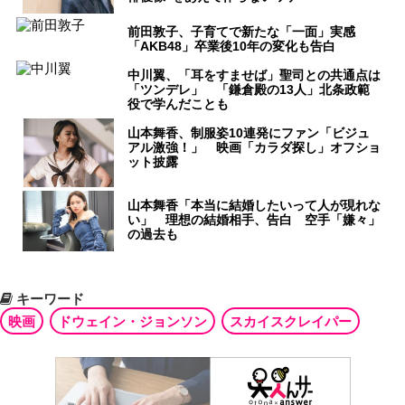
前田敦子、子育てで新たな「一面」実感
「AKB48」卒業後10年の変化も告白
中川翼、「耳をすませば」聖司との共通点は
「ツンデレ」 「鎌倉殿の13人」北条政範
役で学んだことも
山本舞香、制服姿10連発にファン「ビジュ
アル激強！」 映画「カラダ探し」オフショ
ット披露
山本舞香「本当に結婚したいって人が現れな
い」 理想の結婚相手、告白 空手「嫌々」
の過去も
キーワード
映画
ドウェイン・ジョンソン
スカイスクレイパー