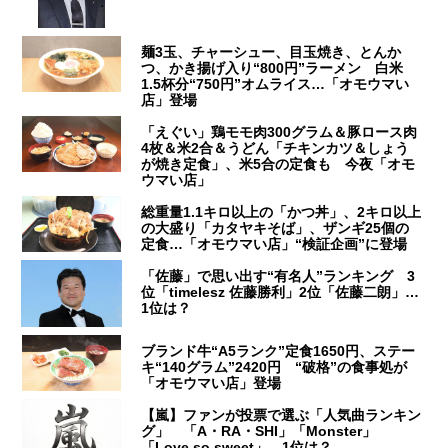
麺3玉、チャーシュー、目玉焼き、とんか
つ、かき揚げ入り“800円”ラーメン 白米
1.5杯分“750円”オムライス…「オモウマい
店」登場
「えぐい」鶏モモ肉300グラム＆豚ロース肉
4枚＆米2合＆うどん「チキンカツ＆しょう
が焼き定食」、米5合の定食も 今夜「オモ
ウマい店」
総重量1.1キロ以上の「かつ丼」、2キロ以上
の大盛り「カタヤキそば」、ザンギ25個の
定食…「オモウマい店」“検証企画”に登場
「佐藤」で思い出す“有名人”ランキング 3
位「timelesz 佐藤勝利」2位「佐藤二朗」…
1位は？
ブランド牛“A5ランク”定食1650円、ステー
キ“140グラム”2420円 “破格”の食事処が
「オモウマい店」登場
【嵐】ファンが投票で選ぶ「人気曲ランキン
グ」 「A・RA・SHI」「Monster」
「Love so sweet」…1位は？