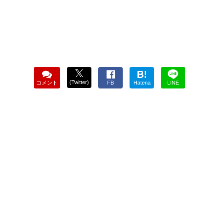
B!
(Twitter)
コメント
FB
Hatena
LINE