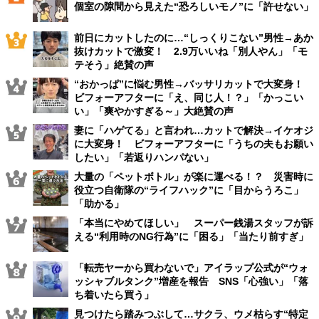
個室の隙間から見えた“恐ろしいモノ”に「許せない」
前日にカットしたのに…“しっくりこない”男性→あか
抜けカットで激変！ 2.9万いいね「別人やん」「モ
テそう」絶賛の声
“おかっぱ”に悩む男性→バッサリカットで大変身！
ビフォーアフターに「え、同じ人！？」「かっこい
い」「爽やかすぎる～」大絶賛の声
妻に「ハゲてる」と言われ…カットで解決→イケオジ
に大変身！ ビフォーアフターに「うちの夫もお願い
したい」「若返りハンパない」
大量の「ペットボトル」が楽に運べる！？ 災害時に
役立つ自衛隊の“ライフハック”に「目からうろこ」
「助かる」
「本当にやめてほしい」 スーパー銭湯スタッフが訴
える“利用時のNG行為”に「困る」「当たり前すぎ」
「転売ヤーから買わないで」アイラップ公式が“ウォ
ッシャブルタンク”増産を報告 SNS「心強い」「落
ち着いたら買う」
見つけたら踏みつぶして…サクラ、ウメ枯らす“特定