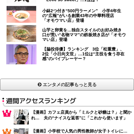
小鉢2つ付き“500円ラーメン” 小学4年生
の“広報”がいる創業43年の中華料理店
「オモウマい店」登場
山芋と卵黄を…独自スタイルのお好み焼き
口が荒い“名物ママ”の鉄板焼き店が「オモウ
マい店」登場
【脇役俳優】ランキング 3位「松重豊」、
2位「小日向文世」…1位は“主役を食う存在
感”のバイプレーヤー？
エンタメの記事もっと見る
週間アクセスランキング
【漫画】カフェ店員から「ミルクと砂糖は？」と聞か
れ… 夫の“ナイスな返答”に「これから使います」
【漫画】小学校で人気の男性教師が女子トイレに…