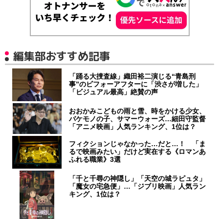
編集部おすすめ記事
「踊る大捜査線」織田裕二演じる“青島刑
事”のビフォーアフターに「渋さが増した」
「ビジュアル最高」絶賛の声
おおかみこどもの雨と雪、時をかける少女、
バケモノの子、サマーウォーズ…細田守監督
「アニメ映画」人気ランキング、1位は？
フィクションじゃなかった…だと…！ 「ま
るで映画みたい」だけど実在する《ロマンあ
ふれる職業》3選
「千と千尋の神隠し」「天空の城ラピュタ」
「魔女の宅急便」…「ジブリ映画」人気ラン
キング、1位は？