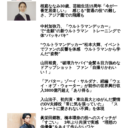
桜庭ななみ30歳、芸能生活15周年「今が一
番芝居楽しい」 感じる“普通の役”の難し
さ、アジア圏での飛躍も
中村加弥乃、「ウルトラマンデッカー」
で“念願”の新ウルトラマン トレーニングで
体“バッキバキ”
“ウルトラマンデッカー”松本大輝、イベント
でファンの反響を体感 ウルトラマンから学
んだ“姿勢”
山田裕貴、“破壊力ヤバイ”金髪＆目力強めな
ドアップショット ファン「自撮りかわい
い！」
「アバター」ゾーイ・サルダナ、続編「ウェ
イ・オブ・ウォーター」が前作の世界興行収
入3800億円超え「あり得る」
入山法子、初共演・東出昌大とゆがんだ愛情
のDV夫婦役「常に気を張っていた」 「ス
トレートに愛されない不満」を体現
眞栄田郷敦、橋本環奈の役へのスイッチが
「すごい」 3年ぶり共演で実感 “理想の
俳優像”をあえて作らないワケ