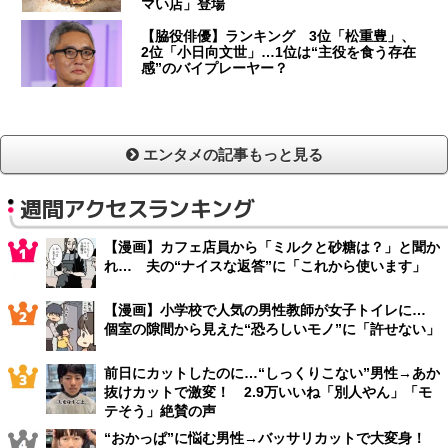
マい店」登場
【脇役俳優】ランキング 3位「松重豊」、
2位「小日向文世」…1位は“主役を食う存在
感”のバイプレーヤー？
エンタメの記事もっと見る
週間アクセスランキング
【漫画】カフェ店員から「ミルクと砂糖は？」と聞か
れ… 夫の“ナイスな返答”に「これから使います」
【漫画】小学校で人気の男性教師が女子トイレに…
個室の隙間から見えた“恐ろしいモノ”に「許せない」
前日にカットしたのに…“しっくりこない”男性→あか
抜けカットで激変！ 2.9万いいね「別人やん」「モ
テそう」絶賛の声
“おかっぱ”に悩む男性→バッサリカットで大変身！