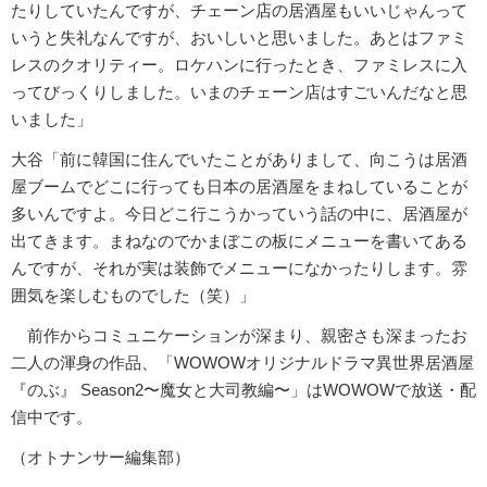
たりしていたんですが、チェーン店の居酒屋もいいじゃんって
いうと失礼なんですが、おいしいと思いました。あとはファミ
レスのクオリティー。ロケハンに行ったとき、ファミレスに入
ってびっくりしました。いまのチェーン店はすごいんだなと思
いました」
大谷「前に韓国に住んでいたことがありまして、向こうは居酒
屋ブームでどこに行っても日本の居酒屋をまねしていることが
多いんですよ。今日どこ行こうかっていう話の中に、居酒屋が
出てきます。まねなのでかまぼこの板にメニューを書いてある
んですが、それが実は装飾でメニューになかったりします。雰
囲気を楽しむものでした（笑）」
前作からコミュニケーションが深まり、親密さも深まったお
二人の渾身の作品、「WOWOWオリジナルドラマ異世界居酒屋
『のぶ』 Season2〜魔女と大司教編〜」はWOWOWで放送・配
信中です。
（オトナンサー編集部）