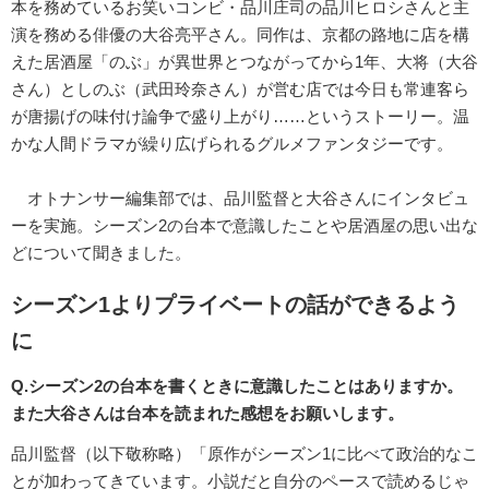
本を務めているお笑いコンビ・品川庄司の品川ヒロシさんと主
演を務める俳優の大谷亮平さん。同作は、京都の路地に店を構
えた居酒屋「のぶ」が異世界とつながってから1年、大将（大谷
さん）としのぶ（武田玲奈さん）が営む店では今日も常連客ら
が唐揚げの味付け論争で盛り上がり……というストーリー。温
かな人間ドラマが繰り広げられるグルメファンタジーです。
オトナンサー編集部では、品川監督と大谷さんにインタビュ
ーを実施。シーズン2の台本で意識したことや居酒屋の思い出な
どについて聞きました。
シーズン1よりプライベートの話ができるよう
に
Q.シーズン2の台本を書くときに意識したことはありますか。
また大谷さんは台本を読まれた感想をお願いします。
品川監督（以下敬称略）「原作がシーズン1に比べて政治的なこ
とが加わってきています。小説だと自分のペースで読めるじゃ