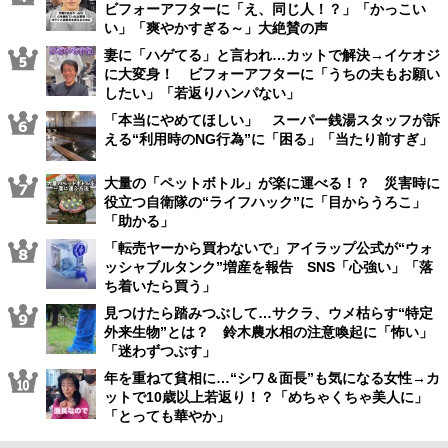
ビフォーアフターに「え、同じ人！？」「かっこい
い」「爽やかすぎる～」大絶賛の声
妻に「ハゲてる」と言われ…カットで解決→イケオジ
に大変身！ ビフォーアフターに「うちの夫もお願い
したい」「若返りハンパない」
「本当にやめてほしい」 スーパー銭湯スタッフが訴
える“利用時のNG行為”に「困る」「当たり前すぎ」
大量の「ペットボトル」が楽に運べる！？ 災害時に
役立つ自衛隊の“ライフハック”に「目からうろこ」
「助かる」
「転売ヤーから買わないで」アイラップ公式が“ウォ
ッシャブルタンク”増産を報告 SNS「心強い」「落
ち着いたら買う」
見つけたら踏みつぶして…サクラ、ウメ枯らす“特定
外来生物”とは？ 鈴木農水相の注意喚起に「怖い」
「迷わずつぶす」
年を重ねて貧相に…“シワ＆面長”も気になる女性→カ
ットで10歳以上若返り！？「めちゃくちゃ美人に」
「とっても華やか」