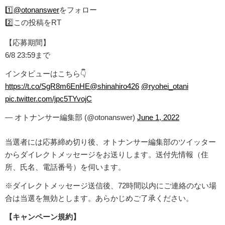
1️⃣
@otonanswer
をフォロー
2️⃣この投稿をRT
【応募期間】
6/8 23:59まで
インタビューはこちら👇
https://t.co/SgR8m6EnHE
@shinahiro426
@ryohei_otani
pic.twitter.com/jpc5TYvojC
— オトナンサー編集部 (@otonanswer)
June 1, 2022
当選者には応募締め切り後、オトナンサー編集部のツイッター
からダイレクトメッセージをお送りします。送付先情報（住
所、氏名、電話番号）を伺います。
※ダイレクトメッセージ送信後、72時間以内にご連絡のない場
合は当選を無効とします。あらかじめご了承ください。
【キャンペーン規約】