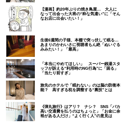
【漫画】約20年ぶりの焼き鳥屋… 大人に
なって出会った大将の“粋な気遣い”に「そん
なお店に出会いたい！」
生後6週間の子猫、本棚で突っ伏して眠る…
あまりのかわいさに視聴者もん絶「ぬいぐる
みみたい！」「最高」
「本当にやめてほしい」 スーパー銭湯スタ
ッフが訴える“利用時のNG行為”に「困る」
「当たり前すぎ」
旅先のホテルで「眠れない」のは脳の防衛本
能？ 高すぎる枕を調整する“裏技”とは
《弾丸旅行》はアリ？ ナシ？ SNS「バカ
高い交通費を払うのはちょっと」「お金に余
裕がある人だけ」“よく行く人”の意見は