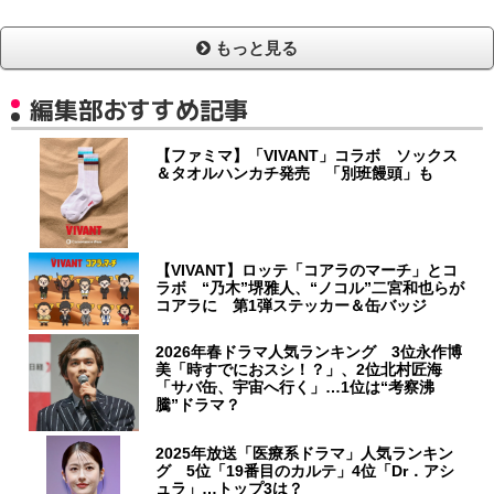
もっと見る
編集部おすすめ記事
【ファミマ】「VIVANT」コラボ ソックス
＆タオルハンカチ発売 「別班饅頭」も
【VIVANT】ロッテ「コアラのマーチ」とコ
ラボ “乃木”堺雅人、“ノコル”二宮和也らが
コアラに 第1弾ステッカー＆缶バッジ
2026年春ドラマ人気ランキング 3位永作博
美「時すでにおスシ！？」、2位北村匠海
「サバ缶、宇宙へ行く」…1位は“考察沸
騰”ドラマ？
2025年放送「医療系ドラマ」人気ランキン
グ 5位「19番目のカルテ」4位「Dr．アシ
ュラ」…トップ3は？