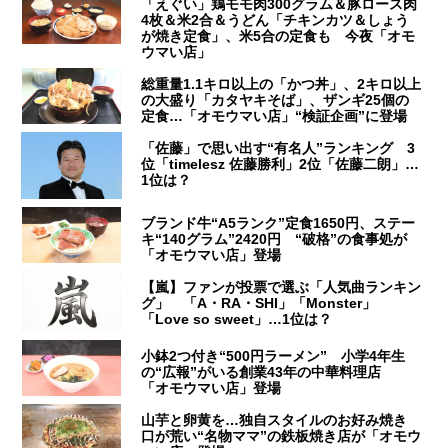
「えぐい」鶏モモ肉300グラム＆豚ロース肉
4枚＆米2合＆うどん「チキンカツ＆しょう
が焼き定食」、米5合の定食も 今夜「オモ
ウマい店」
総重量1.1キロ以上の「かつ丼」、2キロ以上
の大盛り「カタヤキそば」、ザンギ25個の
定食…「オモウマい店」“検証企画”に登場
「佐藤」で思い出す“有名人”ランキング 3
位「timelesz 佐藤勝利」2位「佐藤二朗」…
1位は？
ブランド牛“A5ランク”定食1650円、ステー
キ“140グラム”2420円 “破格”の食事処が
「オモウマい店」登場
【嵐】ファンが投票で選ぶ「人気曲ランキン
グ」 「A・RA・SHI」「Monster」
「Love so sweet」…1位は？
小鉢2つ付き“500円ラーメン” 小学4年生
の“広報”がいる創業43年の中華料理店
「オモウマい店」登場
山芋と卵黄を…独自スタイルのお好み焼き
口が荒い“名物ママ”の鉄板焼き店が「オモウ