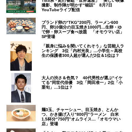
TBS系・紀行番組「世界遺産」 美しい映像
撮影、制作陣が明かす“秘話” 8月7日
YouTubeライブ配信
ブランド卵の“TKG”200円、ラーメン600
円、卵10個分の目玉焼き1000円…生卵・ゆ
で卵・卵スープ食べ放題 「オモウマい店」
SP登場
「親身に悩みを聞いてくれそう」な芸能人ラ
ンキング 3位「内村光良」…小学生～高校
生の保護者300人超が選んだ2位＆1位は？
大人の渋さ＆色気？ 40代男性が選ぶ“イケ
てる”同世代俳優 3位「岡田准一」2位「小
栗旬」…1位は？
麺3玉、チャーシュー、目玉焼き、とんか
つ、かき揚げ入り“800円”ラーメン 白米
1.5杯分“750円”オムライス…「オモウマい
店」登場