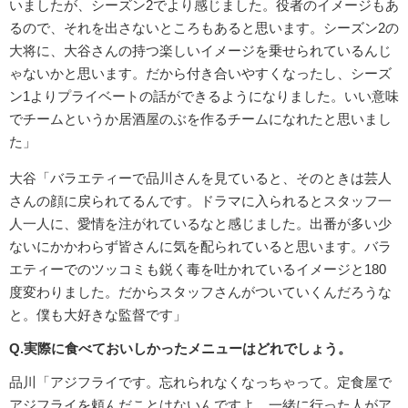
いましたが、シーズン2でより感じました。役者のイメージもあ
るので、それを出さないところもあると思います。シーズン2の
大将に、大谷さんの持つ楽しいイメージを乗せられているんじ
ゃないかと思います。だから付き合いやすくなったし、シーズ
ン1よりプライベートの話ができるようになりました。いい意味
でチームというか居酒屋のぶを作るチームになれたと思いまし
た」
大谷「バラエティーで品川さんを見ていると、そのときは芸人
さんの顔に戻られてるんです。ドラマに入られるとスタッフ一
人一人に、愛情を注がれているなと感じました。出番が多い少
ないにかかわらず皆さんに気を配られていると思います。バラ
エティーでのツッコミも鋭く毒を吐かれているイメージと180
度変わりました。だからスタッフさんがついていくんだろうな
と。僕も大好きな監督です」
Q.実際に食べておいしかったメニューはどれでしょう。
品川「アジフライです。忘れられなくなっちゃって。定食屋で
アジフライを頼んだことはないんですよ。一緒に行った人がア