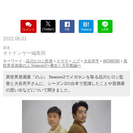
B!
(Twitter)
コメント
FB
Hatena
LINE
2022.06.01
著者 :
オトナンサー編集部
キーワード :
品川ヒロシ監督
•
ドラマ
•
ノブ
•
大谷亮平
•
WOWOW
•
異
世界居酒屋のぶ Season2〜魔女と大司教編〜
異世界居酒屋『のぶ』 Season2でメガホンを取る品川ヒロシ監
督と大谷亮平さんに、シーズン2の台本で意識したことや居酒屋
の思い出などについて聞きました。