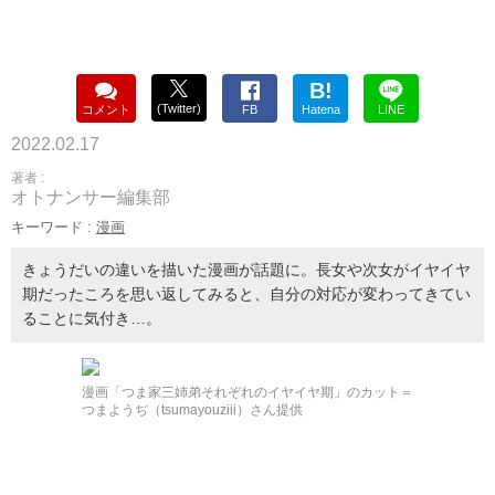
B!
(Twitter)
コメント
FB
Hatena
LINE
2022.02.17
著者 :
オトナンサー編集部
キーワード :
漫画
きょうだいの違いを描いた漫画が話題に。長女や次女がイヤイヤ
期だったころを思い返してみると、自分の対応が変わってきてい
ることに気付き…。
漫画「つま家三姉弟それぞれのイヤイヤ期」のカット＝
つまようぢ（tsumayouziii）さん提供