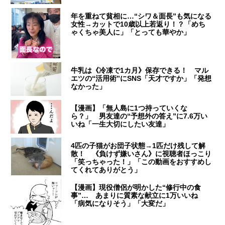
年を重ねて貧相に…“シワ＆面長”も気になる
女性→カットで10歳以上若返り！？「めち
ゃくちゃ美人に」「とっても華やか」
牛乳は《冷凍で1カ月》保存できる！ マル
エツの“活用術”にSNS「天才ですか」「発想
なかった」
【漫画】「無人島に1つ持っていくな
ら？」 男友達の“予想外の答え”に7.6万い
いね「一生大切にしたい友達」
4匹の子猫がお団子状態→1匹だけ残して解
散！ 《負けず嫌いさん》に視聴者ほっこり
「笑っちゃった！」「この動画をおすすめし
てくれてありがとう」
【漫画】現役僧侶が明かした“修行中の食
事”… あまりに質素な献立に1万いいね
「病気になりそう」「大変だ」