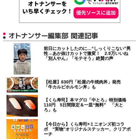
オトナンサー編集部 関連記事
前日にカットしたのに…“しっくりこない”男
性→あか抜けカットで激変！ 2.9万いいね
「別人やん」「モテそう」絶賛の声
【松屋】630円「松屋の牛焼肉丼」発売
「牛カルビホルモン丼」も
【くら寿司】本マグロ「中とろ」特別価格
110円 5日間限定＆一皿“無料” 「大と
ろ」も
【今日から】くら寿司×ミニオンズ初コラ
ボ “実物”オリジナルステッカー、クリアポ
ーチ