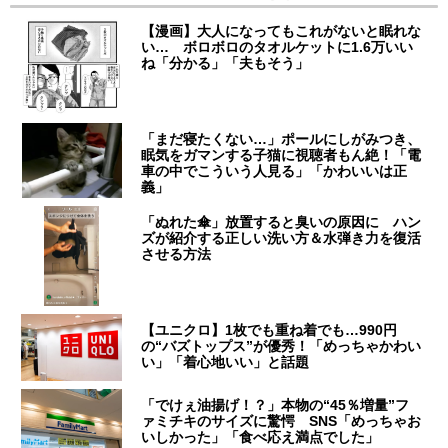
【漫画】大人になってもこれがないと眠れな
い… ボロボロのタオルケットに1.6万いい
ね「分かる」「夫もそう」
「まだ寝たくない…」ポールにしがみつき、
眠気をガマンする子猫に視聴者もん絶！「電
車の中でこういう人見る」「かわいいは正
義」
「ぬれた傘」放置すると臭いの原因に ハン
ズが紹介する正しい洗い方＆水弾き力を復活
させる方法
【ユニクロ】1枚でも重ね着でも…990円
の“バズトップス”が優秀！「めっちゃかわい
い」「着心地いい」と話題
「でけぇ油揚げ！？」本物の“45％増量”フ
ァミチキのサイズに驚愕 SNS「めっちゃお
いしかった」「食べ応え満点でした」