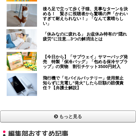
後ろ足で立って歩く子猫、見事なターンを決
める！ 賢さに視聴者から驚嘆の声「かわい
すぎて耐えられない！」「なんて素晴らし
い」
「休みなのに疲れる」 お盆休み特有の“隠れ
疲労”に注意…3つの解消法とは
【今日から】「サブウェイ」サマーバッグ発
売 特製「保冷バッグ」「包める保冷サブラ
ップ」の実物 割引チケット3500円封入
飛行機で「モバイルバッテリー」使用禁止
知らずに充電し“発火”したら巨額の賠償責
任？【弁護士解説】
もっと見る
編集部おすすめ記事