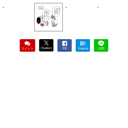
B!
(Twitter)
コメント
FB
Hatena
LINE