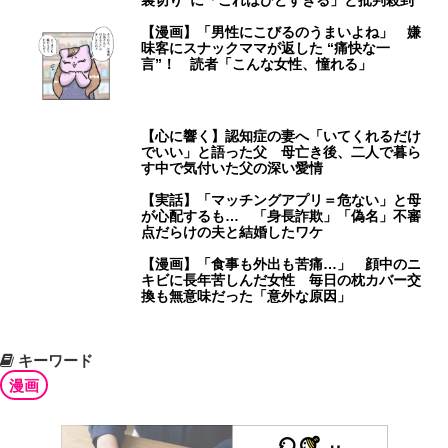
裏切り”に「これはひどすぎる」と批判殺到
【漫画】「男性にこびるのうまいよね」 嫌
味客にスナックママが返した “痛快な一
言”！ 読者「こんな女性、憧れる」
【心に響く】認知症の妻へ「いてくれるだけ
でいい」と語った父 母亡き後、二人で暮ら
す中で気付いた父の深い愛情
【実話】「マッチングアプリ＝危ない」と母
が心配するも… 「身長詐欺」「偽名」不審
点だらけの夫と結婚したワケ
【漫画】「食事も外出も苦痛…」 顔中のニ
キビに長年苦しんだ女性 毎日の枕カバー交
換も無意味だった「意外な原因」
キーワード
漫画