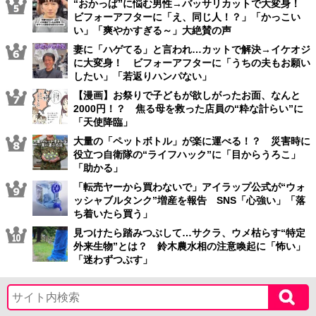
“おかっぱ”に悩む男性→バッサリカットで大変身！
ビフォーアフターに「え、同じ人！？」「かっこい
い」「爽やかすぎる～」大絶賛の声
妻に「ハゲてる」と言われ…カットで解決→イケオジ
に大変身！ ビフォーアフターに「うちの夫もお願い
したい」「若返りハンパない」
【漫画】お祭りで子どもが欲しがったお面、なんと
2000円！？ 焦る母を救った店員の“粋な計らい”に
「天使降臨」
大量の「ペットボトル」が楽に運べる！？ 災害時に
役立つ自衛隊の“ライフハック”に「目からうろこ」
「助かる」
「転売ヤーから買わないで」アイラップ公式が“ウォ
ッシャブルタンク”増産を報告 SNS「心強い」「落
ち着いたら買う」
見つけたら踏みつぶして…サクラ、ウメ枯らす“特定
外来生物”とは？ 鈴木農水相の注意喚起に「怖い」
「迷わずつぶす」