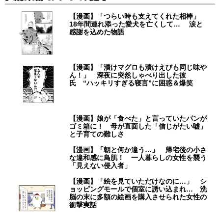
【漫画】「つらい時も支えてくれた相棒」
18年間連れ添った愛犬を亡くして… 涙と
感謝を込めた物語
【漫画】「漬けマグロも漬けえびも同じ味や
ん！」 深夜に突然しゃべり出した彼
氏 “ハッキリすぎる寝言”に困惑＆爆笑
【漫画】娘が「食べた」と言っていたパンが
ゴミ箱に！ 母が直面した「信じがたい嘘」
と子育ての難しさ
【漫画】「朝と何か違う…」 帰宅後の小さ
な違和感に鳥肌！ 一人暮らしの女性を襲う
「見えない侵入者」
【漫画】「絵を見ていただけなのに…」 シ
ョッピングモールで個室に誘い込まれ… 洗
脳の末に多額の絵画を購入させられた女性の
衝撃実話