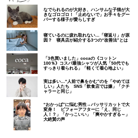
なでられるのが大好き、ハンサムな子猫が大
きなゴロゴロ！「止めないで」お手々をグー
パーする様子が愛らしすぎ
寝ているのに疲れ取れない…「寝返り」が原
因？ 寝具店が紹介する3つの“改善法”とは
「3色買いました」cocaの《コットン
100％》コスパ最強シャツが人気「50代でも
すっきり着られる」「軽くて着心地よい」
実は多い…“人前で鼻をかむ”のを「やめてほ
しい」人たち SNS「飲食店では嫌」「クチ
ャラーと同じ」
“おかっぱ”に悩む男性→バッサリカットで大
変身！ ビフォーアフターに「え、同じ
人！？」「かっこいい」「爽やかすぎる～」
大絶賛の声