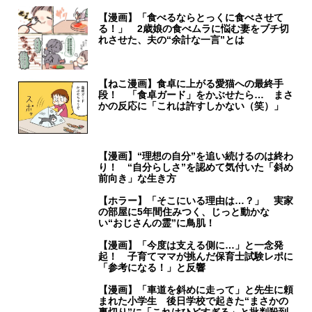
【漫画】「食べるならとっくに食べさせて
る！」 2歳娘の食べムラに悩む妻をブチ切
れさせた、夫の“余計な一言”とは
【ねこ漫画】食卓に上がる愛猫への最終手
段！ 「食卓ガード」をかぶせたら… まさ
かの反応に「これは許すしかない（笑）」
【漫画】“理想の自分”を追い続けるのは終わ
り！ “自分らしさ”を認めて気付いた「斜め
前向き」な生き方
【ホラー】「そこにいる理由は…？」 実家
の部屋に5年間住みつく、じっと動かな
い“おじさんの霊”に鳥肌！
【漫画】「今度は支える側に…」と一念発
起！ 子育てママが挑んだ保育士試験レポに
「参考になる！」と反響
【漫画】「車道を斜めに走って」と先生に頼
まれた小学生 後日学校で起きた“まさかの