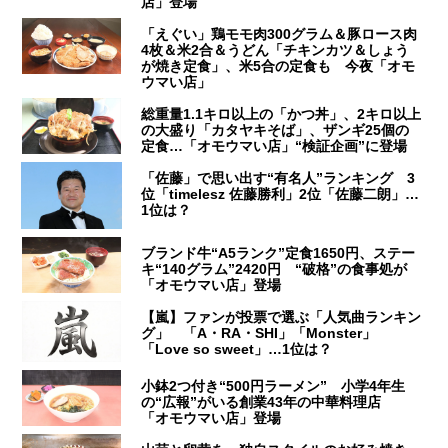
店」登場
「えぐい」鶏モモ肉300グラム＆豚ロース肉
4枚＆米2合＆うどん「チキンカツ＆しょう
が焼き定食」、米5合の定食も 今夜「オモ
ウマい店」
総重量1.1キロ以上の「かつ丼」、2キロ以上
の大盛り「カタヤキそば」、ザンギ25個の
定食…「オモウマい店」“検証企画”に登場
「佐藤」で思い出す“有名人”ランキング 3
位「timelesz 佐藤勝利」2位「佐藤二朗」…
1位は？
ブランド牛“A5ランク”定食1650円、ステー
キ“140グラム”2420円 “破格”の食事処が
「オモウマい店」登場
【嵐】ファンが投票で選ぶ「人気曲ランキン
グ」 「A・RA・SHI」「Monster」
「Love so sweet」…1位は？
小鉢2つ付き“500円ラーメン” 小学4年生
の“広報”がいる創業43年の中華料理店
「オモウマい店」登場