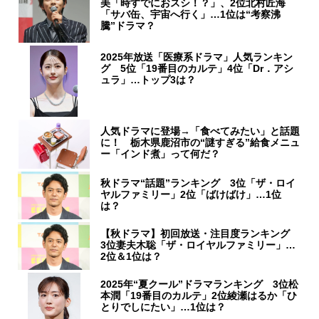
美「時すでにおスシ！？」、2位北村匠海
「サバ缶、宇宙へ行く」…1位は“考察沸
騰”ドラマ？
2025年放送「医療系ドラマ」人気ランキン
グ 5位「19番目のカルテ」4位「Dr．アシ
ュラ」…トップ3は？
人気ドラマに登場→「食べてみたい」と話題
に！ 栃木県鹿沼市の“謎すぎる”給食メニュ
ー「インド煮」って何だ？
秋ドラマ“話題”ランキング 3位「ザ・ロイ
ヤルファミリー」2位「ばけばけ」…1位
は？
【秋ドラマ】初回放送・注目度ランキング
3位妻夫木聡「ザ・ロイヤルファミリー」…
2位＆1位は？
2025年“夏クール”ドラマランキング 3位松
本潤「19番目のカルテ」2位綾瀬はるか「ひ
とりでしにたい」…1位は？