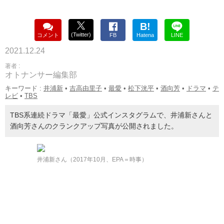
B!
(Twitter)
コメント
FB
Hatena
LINE
2021.12.24
著者 :
オトナンサー編集部
キーワード :
井浦新
•
吉高由里子
•
最愛
•
松下洸平
•
酒向芳
•
ドラマ
•
テ
レビ
•
TBS
TBS系連続ドラマ「最愛」公式インスタグラムで、井浦新さんと
酒向芳さんのクランクアップ写真が公開されました。
井浦新さん（2017年10月、EPA＝時事）