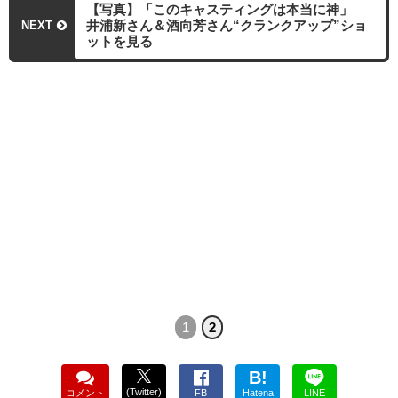
【写真】「このキャスティングは本当に神」
井浦新さん＆酒向芳さん“クランクアップ”ショ
NEXT
ットを見る
1
2
B!
(Twitter)
コメント
FB
Hatena
LINE