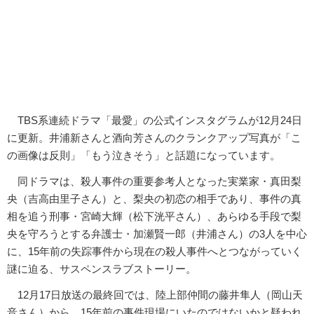
TBS系連続ドラマ「最愛」の公式インスタグラムが12月24日
に更新。井浦新さんと酒向芳さんのクランクアップ写真が「こ
の画像は反則」「もう泣きそう」と話題になっています。
同ドラマは、殺人事件の重要参考人となった実業家・真田梨
央（吉高由里子さん）と、梨央の初恋の相手であり、事件の真
相を追う刑事・宮崎大輝（松下洸平さん）、あらゆる手段で梨
央を守ろうとする弁護士・加瀬賢一郎（井浦さん）の3人を中心
に、15年前の失踪事件から現在の殺人事件へとつながっていく
謎に迫る、サスペンスラブストーリー。
12月17日放送の最終回では、陸上部仲間の藤井隼人（岡山天
音さん）から、15年前の事件現場にいたのではないかと疑われ