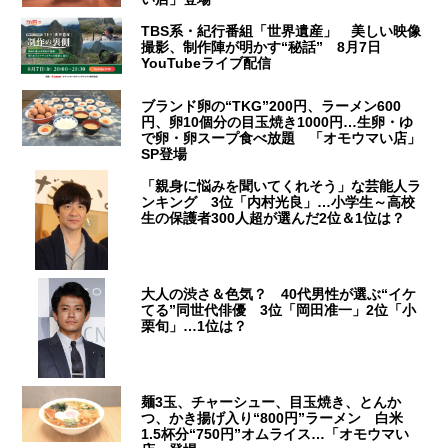
TBS系・紀行番組「世界遺産」 美しい映像
撮影、制作陣が明かす“秘話” 8月7日
YouTubeライブ配信
ブランド卵の“TKG”200円、ラーメン600
円、卵10個分の目玉焼き1000円…生卵・ゆ
で卵・卵スープ食べ放題 「オモウマい店」
SP登場
「親身に悩みを聞いてくれそう」な芸能人ラ
ンキング 3位「内村光良」…小学生～高校
生の保護者300人超が選んだ2位＆1位は？
大人の渋さ＆色気？ 40代男性が選ぶ“イケ
てる”同世代俳優 3位「岡田准一」2位「小
栗旬」…1位は？
麺3玉、チャーシュー、目玉焼き、とんか
つ、かき揚げ入り“800円”ラーメン 白米
1.5杯分“750円”オムライス…「オモウマい