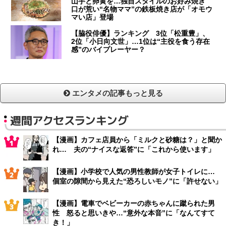
山芋と卵黄を…独自スタイルのお好み焼き
口が荒い“名物ママ”の鉄板焼き店が「オモウ
マい店」登場
【脇役俳優】ランキング 3位「松重豊」、
2位「小日向文世」…1位は“主役を食う存在
感”のバイプレーヤー？
エンタメの記事もっと見る
週間アクセスランキング
【漫画】カフェ店員から「ミルクと砂糖は？」と聞か
れ… 夫の“ナイスな返答”に「これから使います」
【漫画】小学校で人気の男性教師が女子トイレに…
個室の隙間から見えた“恐ろしいモノ”に「許せない」
【漫画】電車でベビーカーの赤ちゃんに蹴られた男
性 怒ると思いきや…“意外な本音”に「なんてすて
き！」