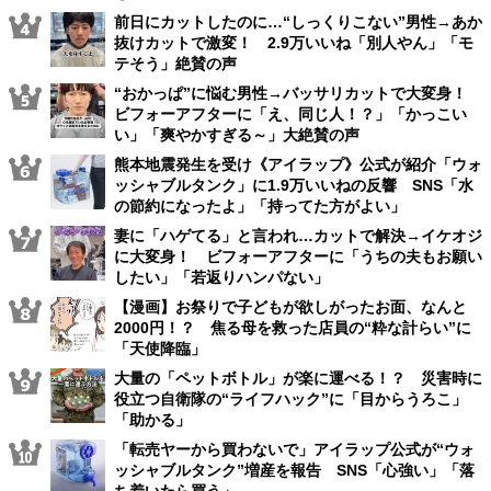
前日にカットしたのに…“しっくりこない”男性→あか
抜けカットで激変！ 2.9万いいね「別人やん」「モ
テそう」絶賛の声
“おかっぱ”に悩む男性→バッサリカットで大変身！
ビフォーアフターに「え、同じ人！？」「かっこい
い」「爽やかすぎる～」大絶賛の声
熊本地震発生を受け《アイラップ》公式が紹介「ウォ
ッシャブルタンク」に1.9万いいねの反響 SNS「水
の節約になったよ」「持ってた方がよい」
妻に「ハゲてる」と言われ…カットで解決→イケオジ
に大変身！ ビフォーアフターに「うちの夫もお願い
したい」「若返りハンパない」
【漫画】お祭りで子どもが欲しがったお面、なんと
2000円！？ 焦る母を救った店員の“粋な計らい”に
「天使降臨」
大量の「ペットボトル」が楽に運べる！？ 災害時に
役立つ自衛隊の“ライフハック”に「目からうろこ」
「助かる」
「転売ヤーから買わないで」アイラップ公式が“ウォ
ッシャブルタンク”増産を報告 SNS「心強い」「落