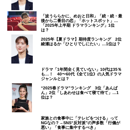
「波うららかに、めおと日和」「続・続・最
後から二番目の恋」「ホットスポット」…
「2025年上半期 ドラマランキング」1位
は？
2025年【夏ドラマ】期待度ランキング 2位
綾瀬はるか「ひとりでしにたい」…1位は？
ドラマ「1年間全く見ていない」10代は35％
も…！ 40〜60代《全て1位》の人気ドラマ
ジャンルとは？
“2025春ドラマ”ランキング 3位「あんぱ
ん」2位「しあわせは食べて寝て待て」…1
位は？
家族との食事中に「テレビをつける」って
NGなの？→SNS“反対派”の声多数「行儀が
悪い」「食事に集中するべき」