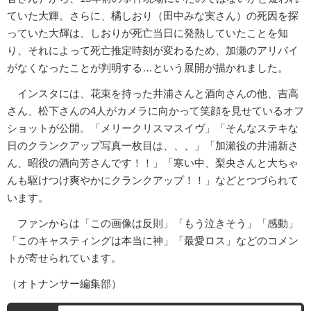
ていた大輝。さらに、橘しおり（田中みな実さん）の死因を探
っていた大輝は、しおりが死亡当日に発熱していたことを知
り、それによって死亡推定時刻が変わるため、加瀬のアリバイ
がなくなったことが判明する…という展開が描かれました。
インスタには、花束を持った井浦さんと酒向さんの他、吉高
さん、松下さんの4人がカメラに向かって笑顔を見せているオフ
ショットが公開。「メリークリスマスイヴ」「そんなステキな
日のクランクアップ写真一枚目は、、、」「加瀬役の井浦新さ
ん、昭役の酒向芳さんです！！」「寒い中、梨央さんと大ちゃ
んも駆けつけ爽やかにクランクアップ！！」などとつづられて
います。
ファンからは「この画像は反則」「もう泣きそう」「感動」
「このキャスティングは本当に神」「最愛ロス」などのコメン
トが寄せられています。
（オトナンサー編集部）