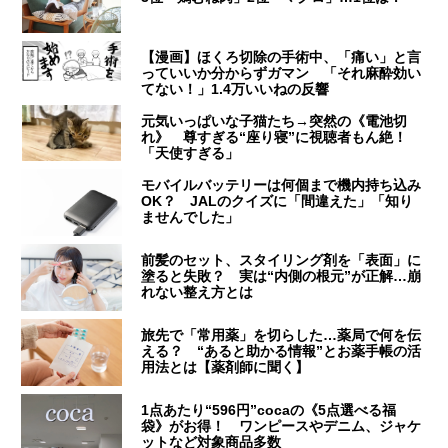
【漫画】ほくろ切除の手術中、「痛い」と言
っていいか分からずガマン 「それ麻酔効い
てない！」1.4万いいねの反響
元気いっぱいな子猫たち→突然の《電池切
れ》 尊すぎる“座り寝”に視聴者もん絶！
「天使すぎる」
モバイルバッテリーは何個まで機内持ち込み
OK？ JALのクイズに「間違えた」「知り
ませんでした」
前髪のセット、スタイリング剤を「表面」に
塗ると失敗？ 実は“内側の根元”が正解…崩
れない整え方とは
旅先で「常用薬」を切らした…薬局で何を伝
える？ “あると助かる情報”とお薬手帳の活
用法とは【薬剤師に聞く】
1点あたり“596円”cocaの《5点選べる福
袋》がお得！ ワンピースやデニム、ジャケ
ットなど対象商品多数