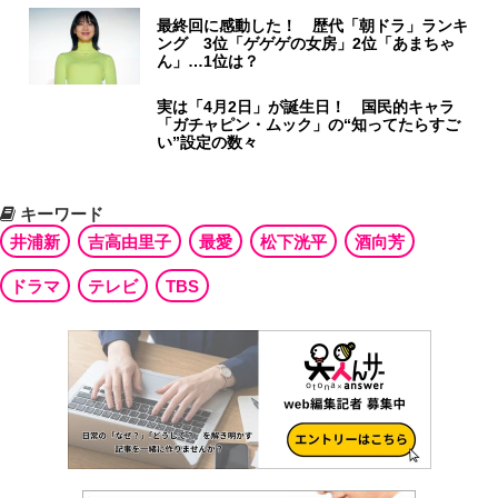
最終回に感動した！ 歴代「朝ドラ」ランキ
ング 3位「ゲゲゲの女房」2位「あまちゃ
ん」…1位は？
実は「4月2日」が誕生日！ 国民的キャラ
「ガチャピン・ムック」の“知ってたらすご
い”設定の数々
キーワード
井浦新
吉高由里子
最愛
松下洸平
酒向芳
ドラマ
テレビ
TBS