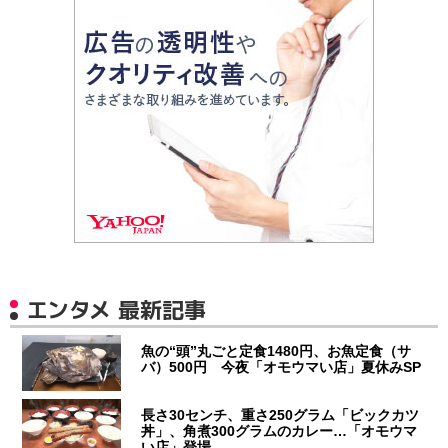
エンタメ 最新記事
魚の“頭”丸ごと定食1480円、お魚定食（サ
バ）500円 今夜「オモウマい店」夏休みSP
長さ30センチ、重さ250グラム「ビックカツ
丼」、角煮300グラムのカレー…「オモウマ
い店」登場