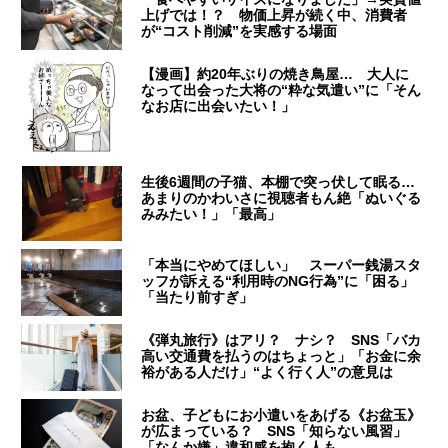
上げでは！？ 物価上昇が続く中、消費者
が“コスト削減”を実感する場面
【漫画】約20年ぶりの焼き鳥屋… 大人に
なって出会った大将の“粋な気遣い”に「そん
なお店に出会いたい！」
生後6週間の子猫、本棚で突っ伏して眠る…
あまりのかわいさに視聴者もん絶「ぬいぐる
みみたい！」「最高」
「本当にやめてほしい」 スーパー銭湯スタ
ッフが訴える“利用時のNG行為”に「困る」
「当たり前すぎ」
《弾丸旅行》はアリ？ ナシ？ SNS「バカ
高い交通費を払うのはちょっと」「お金に余
裕がある人だけ」“よく行く人”の意見は
お盆、子どもにお小遣いをあげる《お盆玉》
が広まっている？ SNS「知らない風習」
「なんか嫌」違和感を抱く人も