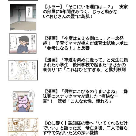
【ホラー】「そこにいる理由は…？」 実家
の部屋に5年間住みつく、じっと動かな
い“おじさんの霊”に鳥肌！
【漫画】「今度は支える側に…」と一念発
起！ 子育てママが挑んだ保育士試験レポに
「参考になる！」と反響
【漫画】「車道を斜めに走って」と先生に頼
まれた小学生 後日学校で起きた“まさかの
裏切り”に「これはひどすぎる」と批判殺到
【漫画】「男性にこびるのうまいよね」 嫌
味客にスナックママが返した “痛快な一
言”！ 読者「こんな女性、憧れる」
【心に響く】認知症の妻へ「いてくれるだけ
でいい」と語った父 母亡き後、二人で暮ら
す中で気付いた父の深い愛情