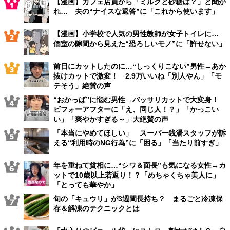
【漫画】カフェ店員から「ミルクと砂糖は？」と聞か
れ… 夫の“ナイスな返答”に「これから使います」
【漫画】小学校で人気の男性教師が女子トイレに…
個室の隙間から見えた“恐ろしいモノ”に「許せない」
前日にカットしたのに…“しっくりこない”男性→あか
抜けカットで激変！ 2.9万いいね「別人やん」「モ
テそう」絶賛の声
“おかっぱ”に悩む男性→バッサリカットで大変身！
ビフォーアフターに「え、同じ人！？」「かっこい
い」「爽やかすぎる～」大絶賛の声
「本当にやめてほしい」 スーパー銭湯スタッフが訴
える“利用時のNG行為”に「困る」「当たり前すぎ」
年を重ねて貧相に…“シワ＆面長”も気になる女性→カ
ットで10歳以上若返り！？「めちゃくちゃ美人に」
「とっても華やか」
旬の「キュウリ」が3週間長持ち？ まるごと冷凍保
存＆解凍のテクニックとは