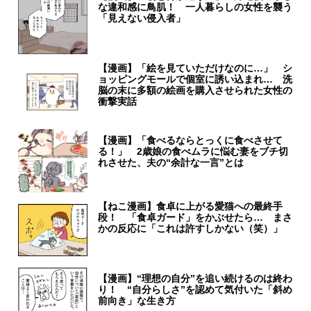
な違和感に鳥肌！ 一人暮らしの女性を襲う
「見えない侵入者」
【漫画】「絵を見ていただけなのに…」 シ
ョッピングモールで個室に誘い込まれ… 洗
脳の末に多額の絵画を購入させられた女性の
衝撃実話
【漫画】「食べるならとっくに食べさせて
る！」 2歳娘の食べムラに悩む妻をブチ切
れさせた、夫の“余計な一言”とは
【ねこ漫画】食卓に上がる愛猫への最終手
段！ 「食卓ガード」をかぶせたら… まさ
かの反応に「これは許すしかない（笑）」
【漫画】“理想の自分”を追い続けるのは終わ
り！ “自分らしさ”を認めて気付いた「斜め
前向き」な生き方