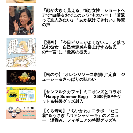
「顔が大きく見える」悩む女性→ショートヘ
アで“白髪＆おでこのシワ”もカバー！「若返
って別人みたい」「あか抜けてきれい」称賛
の声
【漫画】「今日ビジュがよくない…」と落ち
込む彼女 自己肯定感を爆上げする彼氏
の“一言”に「最高の彼氏」
【松のや】“オレンジソース唐揚げ”定食 ジ
ューシー＆さっぱりの味わい
【サンマルクカフェ】ミニオンズとコラボ
「Happy Summer Bag」 2500円SPチケ
ット＆特製グッズ封入
【くら寿司】「ちいかわ」コラボ “たこ
着”＆うさぎ「パァンッケーキ」のメニュ
ー 湯呑み、フィギュアの特製グッズも