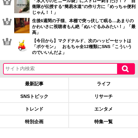
「水入りのビニール袋」にストロー刺すだけ！？ 自
衛隊が伝授する“簡易水道”の作り方に「めっちゃ便利
じゃん！！」
生後6週間の子猫、本棚で突っ伏して眠る…あまりの
かわいさに視聴者もん絶「ぬいぐるみみたい！」「最
高」
【今日から】マクドナルド、次のハッピーセットは
「ポケモン」 おもちゃ全12種類にSNS「こういう
のでいいんだよ」
最新記事
ライフ
SNSトピック
リサーチ
トレンド
エンタメ
特別企画
特集一覧