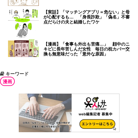
【実話】「マッチングアプリ＝危ない」と母
が心配するも… 「身長詐欺」「偽名」不審
点だらけの夫と結婚したワケ
【漫画】「食事も外出も苦痛…」 顔中のニ
キビに長年苦しんだ女性 毎日の枕カバー交
換も無意味だった「意外な原因」
キーワード
漫画