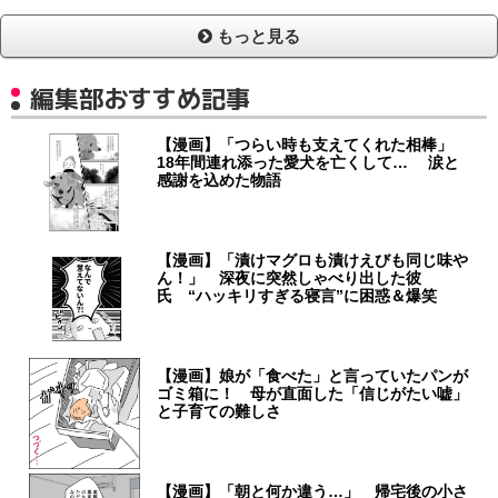
もっと見る
編集部おすすめ記事
【漫画】「つらい時も支えてくれた相棒」
18年間連れ添った愛犬を亡くして… 涙と
感謝を込めた物語
【漫画】「漬けマグロも漬けえびも同じ味や
ん！」 深夜に突然しゃべり出した彼
氏 “ハッキリすぎる寝言”に困惑＆爆笑
【漫画】娘が「食べた」と言っていたパンが
ゴミ箱に！ 母が直面した「信じがたい嘘」
と子育ての難しさ
【漫画】「朝と何か違う…」 帰宅後の小さ