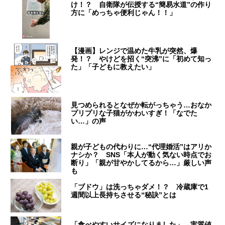
け！？ 自衛隊が伝授する“簡易水道”の作り
方に「めっちゃ便利じゃん！！」
【漫画】レンジで温めた牛乳が突然、爆
発！？ やけどを招く“突沸”に「初めて知っ
た」「子どもに教えたい」
見つめられるとなぜか転がっちゃう…おなか
プリプリな子猫がかわいすぎ！「なでた
い…」の声
親が子どもの代わりに…“代理婚活”はアリか
ナシか？ SNS「本人が動く気ない時点でお
断り」「親が甘やかしてるから…」厳しい声
も
「ブドウ」は洗っちゃダメ！？ 冷蔵庫で1
週間以上長持ちさせる“秘訣”とは
「食べやすいサイズになりました」→実質値