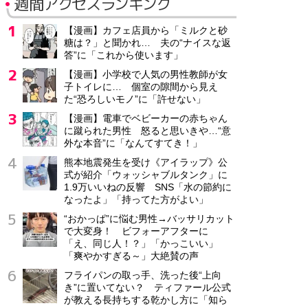
週間アクセスランキング
【漫画】カフェ店員から「ミルクと砂
糖は？」と聞かれ… 夫の“ナイスな返
答”に「これから使います」
【漫画】小学校で人気の男性教師が女
子トイレに… 個室の隙間から見え
た“恐ろしいモノ”に「許せない」
【漫画】電車でベビーカーの赤ちゃん
に蹴られた男性 怒ると思いきや…“意
外な本音”に「なんてすてき！」
熊本地震発生を受け《アイラップ》公
式が紹介「ウォッシャブルタンク」に
1.9万いいねの反響 SNS「水の節約に
なったよ」「持ってた方がよい」
“おかっぱ”に悩む男性→バッサリカット
で大変身！ ビフォーアフターに
「え、同じ人！？」「かっこいい」
「爽やかすぎる～」大絶賛の声
フライパンの取っ手、洗った後“上向
き”に置いてない？ ティファール公式
が教える長持ちする乾かし方に「知ら