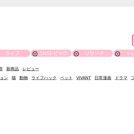
ライフ
SNSトピック
リサーチ
ト
題
新商品
レビュー
ョン
猫
動物
ライフハック
ペット
VIVANT
日常漫画
ドラマ