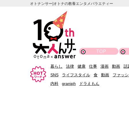
オトナンサー|オトナの教養エンタメバラエティー
TOP
暮らし
法律
健康
仕事
漫画
動画
話
SNS
ライフスタイル
食
動画
ファッシ
内科
graniph
ドラえもん