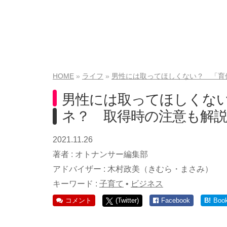
HOME
ライフ
男性には取ってほしくない？ 「育
男性には取ってほしくな
ネ？ 取得時の注意も解
2021.11.26
著者 :
オトナンサー編集部
アドバイザー :
木村政美（きむら・まさみ）
キーワード :
子育て
•
ビジネス
コメント
(Twitter)
Facebook
B!
Boo