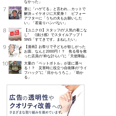
なかった」
妻に「ハゲてる」と言われ…カットで
解決→イケオジに大変身！ ビフォー
アフターに「うちの夫もお願いした
い」「若返りハンパない」
【ユニクロ】スタッフの“人気の着こな
し” 《抜け感》でスタイルアップ！
SNS「すてきです。まねしたい」
【漫画】お祭りで子どもが欲しがった
お面、なんと2000円！？ 焦る母を救
った店員の“粋な計らい”に「天使降臨」
大量の「ペットボトル」が楽に運べ
る！？ 災害時に役立つ自衛隊の“ライ
フハック”に「目からうろこ」「助か
る」