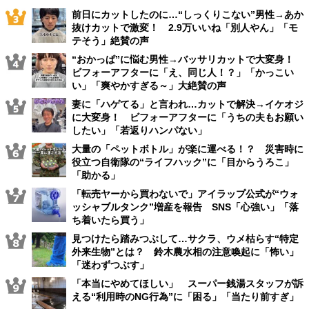
前日にカットしたのに…“しっくりこない”男性→あか
抜けカットで激変！ 2.9万いいね「別人やん」「モ
テそう」絶賛の声
“おかっぱ”に悩む男性→バッサリカットで大変身！
ビフォーアフターに「え、同じ人！？」「かっこい
い」「爽やかすぎる～」大絶賛の声
妻に「ハゲてる」と言われ…カットで解決→イケオジ
に大変身！ ビフォーアフターに「うちの夫もお願い
したい」「若返りハンパない」
大量の「ペットボトル」が楽に運べる！？ 災害時に
役立つ自衛隊の“ライフハック”に「目からうろこ」
「助かる」
「転売ヤーから買わないで」アイラップ公式が“ウォ
ッシャブルタンク”増産を報告 SNS「心強い」「落
ち着いたら買う」
見つけたら踏みつぶして…サクラ、ウメ枯らす“特定
外来生物”とは？ 鈴木農水相の注意喚起に「怖い」
「迷わずつぶす」
「本当にやめてほしい」 スーパー銭湯スタッフが訴
える“利用時のNG行為”に「困る」「当たり前すぎ」