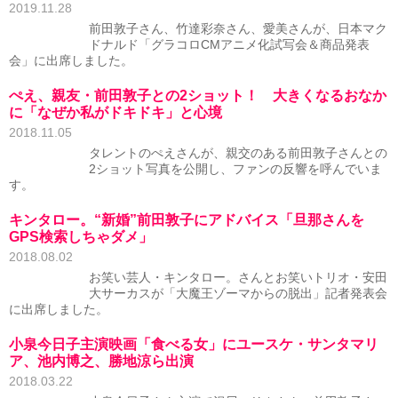
2019.11.28
前田敦子さん、竹達彩奈さん、愛美さんが、日本マク
ドナルド「グラコロCMアニメ化試写会＆商品発表
会」に出席しました。
ぺえ、親友・前田敦子との2ショット！ 大きくなるおなか
に「なぜか私がドキドキ」と心境
2018.11.05
タレントのぺえさんが、親交のある前田敦子さんとの
2ショット写真を公開し、ファンの反響を呼んでいま
す。
キンタロー。“新婚”前田敦子にアドバイス「旦那さんを
GPS検索しちゃダメ」
2018.08.02
お笑い芸人・キンタロー。さんとお笑いトリオ・安田
大サーカスが「大魔王ゾーマからの脱出」記者発表会
に出席しました。
小泉今日子主演映画「食べる女」にユースケ・サンタマリ
ア、池内博之、勝地涼ら出演
2018.03.22