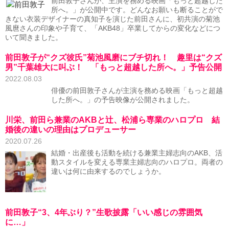
前田敦子さんが、主演を務める映画「もっと超越した
所へ。」が公開中です。どんなお願いも断ることがで
きない衣装デザイナーの真知子を演じた前田さんに、初共演の菊池
風麿さんの印象や子育て、「AKB48」卒業してからの変化などにつ
いて聞きました。
前田敦子が“クズ彼氏”菊池風磨にブチ切れ！ 趣里は“クズ
男”千葉雄大に叫ぶ！ 「もっと超越した所へ。」予告公開
2022.08.03
俳優の前田敦子さんが主演を務める映画「もっと超越
した所へ。」の予告映像が公開されました。
川栄、前田ら兼業のAKBと辻、松浦ら専業のハロプロ 結
婚後の違いの理由はプロデューサー
2020.07.26
結婚・出産後も活動を続ける兼業主婦志向のAKB、活
動スタイルを変える専業主婦志向のハロプロ。両者の
違いは何に由来するのでしょうか。
前田敦子“3、4年ぶり？”生歌披露「いい感じの雰囲気
に…」