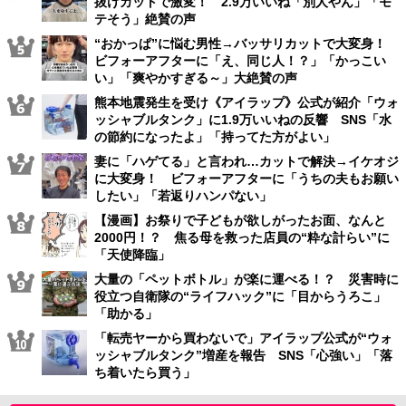
抜けカットで激変！ 2.9万いいね「別人やん」「モ
テそう」絶賛の声
“おかっぱ”に悩む男性→バッサリカットで大変身！
ビフォーアフターに「え、同じ人！？」「かっこい
い」「爽やかすぎる～」大絶賛の声
熊本地震発生を受け《アイラップ》公式が紹介「ウォ
ッシャブルタンク」に1.9万いいねの反響 SNS「水
の節約になったよ」「持ってた方がよい」
妻に「ハゲてる」と言われ…カットで解決→イケオジ
に大変身！ ビフォーアフターに「うちの夫もお願い
したい」「若返りハンパない」
【漫画】お祭りで子どもが欲しがったお面、なんと
2000円！？ 焦る母を救った店員の“粋な計らい”に
「天使降臨」
大量の「ペットボトル」が楽に運べる！？ 災害時に
役立つ自衛隊の“ライフハック”に「目からうろこ」
「助かる」
「転売ヤーから買わないで」アイラップ公式が“ウォ
ッシャブルタンク”増産を報告 SNS「心強い」「落
ち着いたら買う」