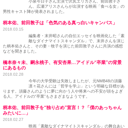
小泉今日子さん主演で沢尻エリカさん、前田敦子さ
ん、広瀬アリスさんらが出演する映画「食べる女」の
男性キャスト陣が発表されました。
柄本佑、前田敦子は「色気のある真っ白いキャンバス」
2018.03.15
編集者・末井昭さんの自伝エッセイを映画化した「素
敵なダイナマイトスキャンダル」で、末井さんを演じ
た柄本佑さんと、その妻・牧子を演じた前田敦子さんに共演の感想
などを聞きました。
橋本奈々未、嗣永桃子、有安杏果…アイドル“卒業”の背景
にあるもの
2018.02.28
今年の大学受験は失敗しましたが、元NMB48の須藤
凛々花さんには「哲学を学ぶ」という明確な目標があ
ります。須藤さんのように夢に向かう人や将来への不安が頭をよぎ
る人、アイドルの“卒業”もさまざまなようです。
柄本佑、前田敦子を“独り占め”宣言！？「僕のあっちゃん
みたいに…」
2018.02.27
映画「素敵なダイナマイトスキャンダル」の舞台あい