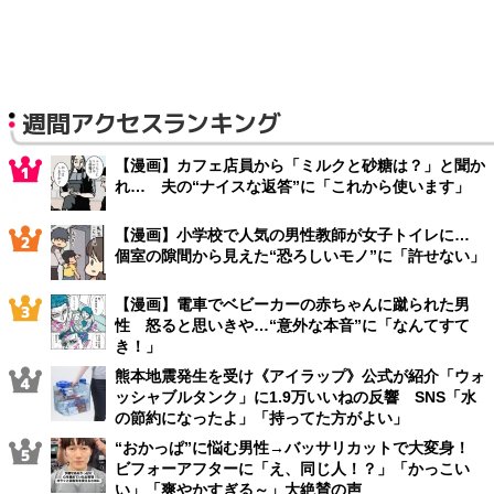
週間アクセスランキング
【漫画】カフェ店員から「ミルクと砂糖は？」と聞か
れ… 夫の“ナイスな返答”に「これから使います」
【漫画】小学校で人気の男性教師が女子トイレに…
個室の隙間から見えた“恐ろしいモノ”に「許せない」
【漫画】電車でベビーカーの赤ちゃんに蹴られた男
性 怒ると思いきや…“意外な本音”に「なんてすて
き！」
熊本地震発生を受け《アイラップ》公式が紹介「ウォ
ッシャブルタンク」に1.9万いいねの反響 SNS「水
の節約になったよ」「持ってた方がよい」
“おかっぱ”に悩む男性→バッサリカットで大変身！
ビフォーアフターに「え、同じ人！？」「かっこい
い」「爽やかすぎる～」大絶賛の声