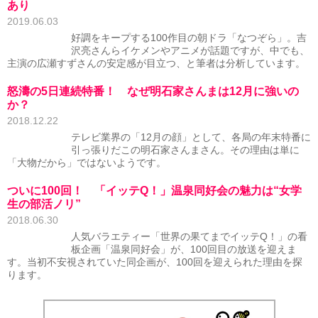
あり
2019.06.03
好調をキープする100作目の朝ドラ「なつぞら」。吉
沢亮さんらイケメンやアニメが話題ですが、中でも、
主演の広瀬すずさんの安定感が目立つ、と筆者は分析しています。
怒濤の5日連続特番！ なぜ明石家さんまは12月に強いの
か？
2018.12.22
テレビ業界の「12月の顔」として、各局の年末特番に
引っ張りだこの明石家さんまさん。その理由は単に
「大物だから」ではないようです。
ついに100回！ 「イッテQ！」温泉同好会の魅力は“女学
生の部活ノリ”
2018.06.30
人気バラエティー「世界の果てまでイッテQ！」の看
板企画「温泉同好会」が、100回目の放送を迎えま
す。当初不安視されていた同企画が、100回を迎えられた理由を探
ります。