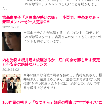
CMが放送中。チャレンジしたいことを明かしまし
た。
吉高由里子「お豆腐が熱いの嫌」 小栗旬、中条あやみら
豪華メンバーが一人芝居CM
2022.07.08
吉高由里子さんが出演する「Ｖポイント」新テレビ
CMが放送スタート。吉高さんの知ってもらいたいポ
イントも明かしています。
内村光良＆櫻井翔＆綾瀬はるか、紅白司会が醸し出す安定
と不安定の絶妙なバランス
2019.11.02
今年の紅白歌合戦で司会を務める、内村光良さん、櫻
井翔さん、綾瀬はるかさん。過去にさまざまな“天然
伝説”を持つ綾瀬さんを起点に、絶妙な掛け合いで本
番を盛り上げそうです。
100作目の朝ドラ「なつぞら」好調の理由は“すずボイス”に