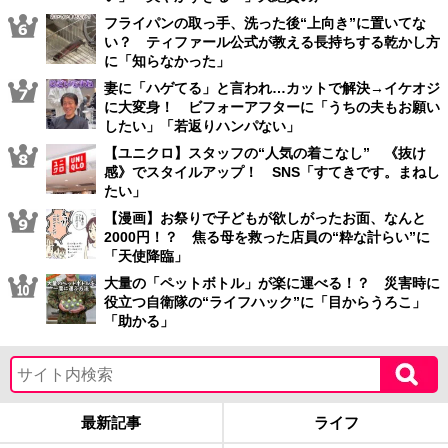
フライパンの取っ手、洗った後“上向き”に置いてな
い？ ティファール公式が教える長持ちする乾かし方
に「知らなかった」
妻に「ハゲてる」と言われ…カットで解決→イケオジ
に大変身！ ビフォーアフターに「うちの夫もお願い
したい」「若返りハンパない」
【ユニクロ】スタッフの“人気の着こなし” 《抜け
感》でスタイルアップ！ SNS「すてきです。まねし
たい」
【漫画】お祭りで子どもが欲しがったお面、なんと
2000円！？ 焦る母を救った店員の“粋な計らい”に
「天使降臨」
大量の「ペットボトル」が楽に運べる！？ 災害時に
役立つ自衛隊の“ライフハック”に「目からうろこ」
「助かる」
最新記事
ライフ