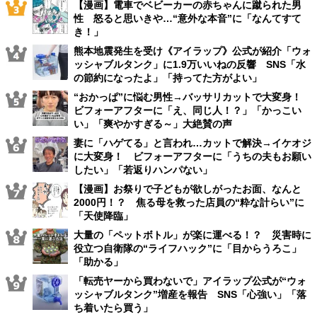
【漫画】電車でベビーカーの赤ちゃんに蹴られた男
性 怒ると思いきや…“意外な本音”に「なんてすて
き！」
熊本地震発生を受け《アイラップ》公式が紹介「ウォ
ッシャブルタンク」に1.9万いいねの反響 SNS「水
の節約になったよ」「持ってた方がよい」
“おかっぱ”に悩む男性→バッサリカットで大変身！
ビフォーアフターに「え、同じ人！？」「かっこい
い」「爽やかすぎる～」大絶賛の声
妻に「ハゲてる」と言われ…カットで解決→イケオジ
に大変身！ ビフォーアフターに「うちの夫もお願い
したい」「若返りハンパない」
【漫画】お祭りで子どもが欲しがったお面、なんと
2000円！？ 焦る母を救った店員の“粋な計らい”に
「天使降臨」
大量の「ペットボトル」が楽に運べる！？ 災害時に
役立つ自衛隊の“ライフハック”に「目からうろこ」
「助かる」
「転売ヤーから買わないで」アイラップ公式が“ウォ
ッシャブルタンク”増産を報告 SNS「心強い」「落
ち着いたら買う」