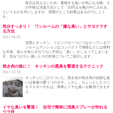
毎日は洗えないため、蓄積する臭いが気になる靴。そ
の手軽な消臭方法として「10円玉を靴の中に入れる」
というものを耳にしますが、実際のところ効果はあるのでしょう
か。
気分すっきり！ ワンルームの「嫌な臭い」とサヨナラす
る方法
2017.08.01
玄関とキッチン、リビングが一つにつながっているワ
ンルームマンションはコンパクトで掃除などには便利
な半面、知らず知らずのうちに不快な「臭い」がこもってしまいま
す。気をつけたい臭いとその対策についてご紹介します。
焼き肉の後に！ キッチンの悪臭を撃退するテクニック
2017.02.18
キッチンにこびりついた、焼き魚や焼き肉の頑固な臭
いは食後の憂うつのタネ。しかし、ちょっとしたコツ
をマスターすれば、簡単にイヤな臭いを解消できます
よ。
イヤな臭いを撃退！ 自宅で簡単に消臭スプレーが作れる
ウラ技