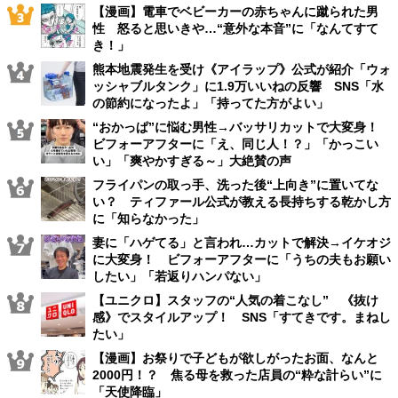
【漫画】電車でベビーカーの赤ちゃんに蹴られた男
性 怒ると思いきや…“意外な本音”に「なんてすて
き！」
熊本地震発生を受け《アイラップ》公式が紹介「ウォ
ッシャブルタンク」に1.9万いいねの反響 SNS「水
の節約になったよ」「持ってた方がよい」
“おかっぱ”に悩む男性→バッサリカットで大変身！
ビフォーアフターに「え、同じ人！？」「かっこい
い」「爽やかすぎる～」大絶賛の声
フライパンの取っ手、洗った後“上向き”に置いてな
い？ ティファール公式が教える長持ちする乾かし方
に「知らなかった」
妻に「ハゲてる」と言われ…カットで解決→イケオジ
に大変身！ ビフォーアフターに「うちの夫もお願い
したい」「若返りハンパない」
【ユニクロ】スタッフの“人気の着こなし” 《抜け
感》でスタイルアップ！ SNS「すてきです。まねし
たい」
【漫画】お祭りで子どもが欲しがったお面、なんと
2000円！？ 焦る母を救った店員の“粋な計らい”に
「天使降臨」