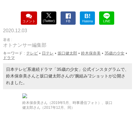
B!
(Twitter)
コメント
FB
Hatena
LINE
2020.12.03
著者 :
オトナンサー編集部
キーワード :
テレビ
•
日テレ
•
坂口健太郎
•
鈴木保奈美
•
35歳の少女
•
ドラマ
日本テレビ系連続ドラマ「35歳の少女」公式インスタグラムで、
鈴木保奈美さんと坂口健太郎さんの“腕組み”2ショットが公開さ
れました。
鈴木保奈美さん（2019年5月、時事通信フォト）、坂口
健太郎さん（2017年12月、同）