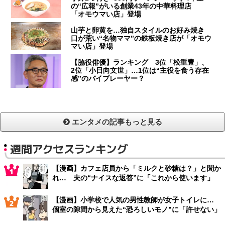
の“広報”がいる創業43年の中華料理店
「オモウマい店」登場
山芋と卵黄を…独自スタイルのお好み焼き
口が荒い“名物ママ”の鉄板焼き店が「オモウ
マい店」登場
【脇役俳優】ランキング 3位「松重豊」、
2位「小日向文世」…1位は“主役を食う存在
感”のバイプレーヤー？
エンタメの記事もっと見る
週間アクセスランキング
【漫画】カフェ店員から「ミルクと砂糖は？」と聞か
れ… 夫の“ナイスな返答”に「これから使います」
【漫画】小学校で人気の男性教師が女子トイレに…
個室の隙間から見えた“恐ろしいモノ”に「許せない」