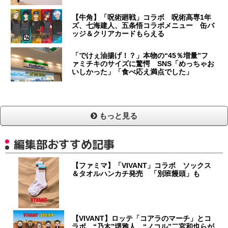
【牛角】「呪術廻戦」コラボ 呪術高専1年
ズ、七海建人、五条悟コラボメニュー 缶バ
ッジ＆クリアカードもらえる
「でけぇ油揚げ！？」本物の“45％増量”フ
ァミチキのサイズに驚愕 SNS「めっちゃお
いしかった」「食べ応え満点でした」
もっと見る
編集部おすすめ記事
【ファミマ】「VIVANT」コラボ ソックス
＆タオルハンカチ発売 「別班饅頭」も
【VIVANT】ロッテ「コアラのマーチ」とコ
ラボ “乃木”堺雅人、“ノコル”二宮和也らが