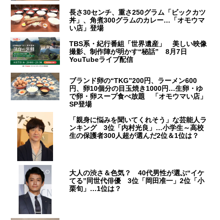
長さ30センチ、重さ250グラム「ビックカツ
丼」、角煮300グラムのカレー…「オモウマ
い店」登場
TBS系・紀行番組「世界遺産」 美しい映像
撮影、制作陣が明かす“秘話” 8月7日
YouTubeライブ配信
ブランド卵の“TKG”200円、ラーメン600
円、卵10個分の目玉焼き1000円…生卵・ゆ
で卵・卵スープ食べ放題 「オモウマい店」
SP登場
「親身に悩みを聞いてくれそう」な芸能人ラ
ンキング 3位「内村光良」…小学生～高校
生の保護者300人超が選んだ2位＆1位は？
大人の渋さ＆色気？ 40代男性が選ぶ“イケ
てる”同世代俳優 3位「岡田准一」2位「小
栗旬」…1位は？