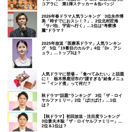
コアラに 第1弾ステッカー＆缶バッジ
2026年春ドラマ人気ランキング 3位永作博
美「時すでにおスシ！？」、2位北村匠海
「サバ缶、宇宙へ行く」…1位は“考察沸
騰”ドラマ？
2025年放送「医療系ドラマ」人気ランキン
グ 5位「19番目のカルテ」4位「Dr．アシ
ュラ」…トップ3は？
人気ドラマに登場→「食べてみたい」と話題
に！ 栃木県鹿沼市の“謎すぎる”給食メニュ
ー「インド煮」って何だ？
秋ドラマ“話題”ランキング 3位「ザ・ロイ
ヤルファミリー」2位「ばけばけ」…1位
は？
【秋ドラマ】初回放送・注目度ランキング
3位妻夫木聡「ザ・ロイヤルファミリー」…
2位＆1位は？