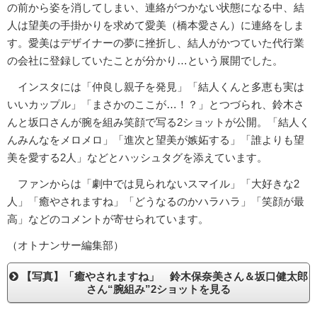
の前から姿を消してしまい、連絡がつかない状態になる中、結
人は望美の手掛かりを求めて愛美（橋本愛さん）に連絡をしま
す。愛美はデザイナーの夢に挫折し、結人がかつていた代行業
の会社に登録していたことが分かり…という展開でした。
インスタには「仲良し親子を発見」「結人くんと多恵も実は
いいカップル」「まさかのここが…！？」とつづられ、鈴木さ
んと坂口さんが腕を組み笑顔で写る2ショットが公開。「結人く
んみんなをメロメロ」「進次と望美が嫉妬する」「誰よりも望
美を愛する2人」などとハッシュタグを添えています。
ファンからは「劇中では見られないスマイル」「大好きな2
人」「癒やされますね」「どうなるのかハラハラ」「笑顔が最
高」などのコメントが寄せられています。
（オトナンサー編集部）
【写真】「癒やされますね」 鈴木保奈美さん＆坂口健太郎
さん“腕組み”2ショットを見る