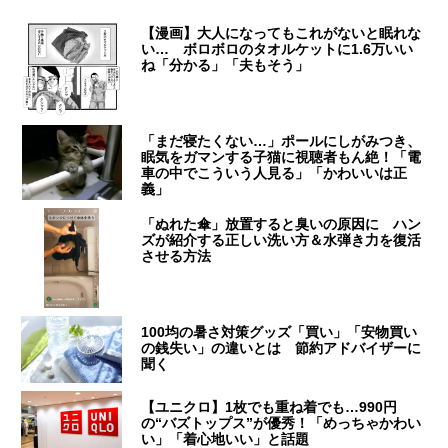
【漫画】大人になってもこれがないと眠れな
い… ボロボロのタオルケットに1.6万いい
ね「分かる」「夫もそう」
「まだ寝たくない…」ポールにしがみつき、
眠気をガマンする子猫に視聴者もん絶！「電
車の中でこういう人見る」「かわいいは正
義」
「ぬれた傘」放置すると臭いの原因に ハン
ズが紹介する正しい洗い方＆水弾き力を復活
させる方法
100均の暑さ対策グッズ「買い」「安物買い
の銭失い」の違いとは 節約アドバイザーに
聞く
【ユニクロ】1枚でも重ね着でも…990円
の“バズトップス”が優秀！「めっちゃかわい
い」「着心地いい」と話題