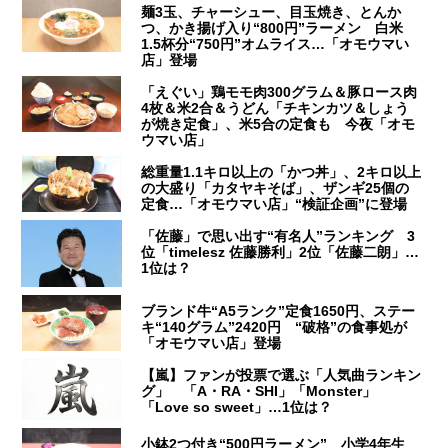
麺3玉、チャーシュー、目玉焼き、とんか
つ、かき揚げ入り“800円”ラーメン 白米
1.5杯分“750円”オムライス…「オモウマい
店」登場
「えぐい」鶏モモ肉300グラム＆豚ロース肉
4枚＆米2合＆うどん「チキンカツ＆しょう
が焼き定食」、米5合の定食も 今夜「オモ
ウマい店」
総重量1.1キロ以上の「かつ丼」、2キロ以上
の大盛り「カタヤキそば」、ザンギ25個の
定食…「オモウマい店」“検証企画”に登場
「佐藤」で思い出す“有名人”ランキング 3
位「timelesz 佐藤勝利」2位「佐藤二朗」…
1位は？
ブランド牛“A5ランク”定食1650円、ステー
キ“140グラム”2420円 “破格”の食事処が
「オモウマい店」登場
【嵐】ファンが投票で選ぶ「人気曲ランキン
グ」 「A・RA・SHI」「Monster」
「Love so sweet」…1位は？
小鉢2つ付き“500円ラーメン” 小学4年生