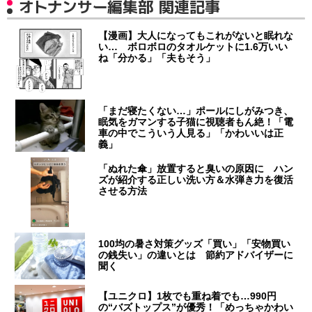
オトナンサー編集部 関連記事
【漫画】大人になってもこれがないと眠れな
い… ボロボロのタオルケットに1.6万いい
ね「分かる」「夫もそう」
「まだ寝たくない…」ポールにしがみつき、
眠気をガマンする子猫に視聴者もん絶！「電
車の中でこういう人見る」「かわいいは正
義」
「ぬれた傘」放置すると臭いの原因に ハン
ズが紹介する正しい洗い方＆水弾き力を復活
させる方法
100均の暑さ対策グッズ「買い」「安物買い
の銭失い」の違いとは 節約アドバイザーに
聞く
【ユニクロ】1枚でも重ね着でも…990円
の“バズトップス”が優秀！「めっちゃかわい