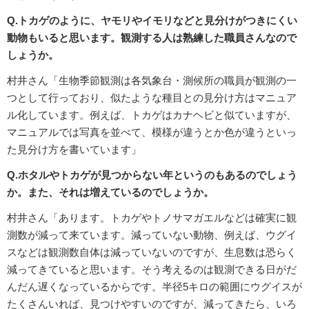
Q.トカゲのように、ヤモリやイモリなどと見分けがつきにくい
動物もいると思います。観測する人は熟練した職員さんなので
しょうか。
村井さん「生物季節観測は各気象台・測候所の職員が観測の一
つとして行っており、似たような種目との見分け方はマニュア
ル化しています。例えば、トカゲはカナヘビと似ていますが、
マニュアルでは写真を並べて、模様が違うとか色が違うといっ
た見分け方を書いています」
Q.ホタルやトカゲが見つからない年というのもあるのでしょう
か。また、それは増えているのでしょうか。
村井さん「あります。トカゲやトノサマガエルなどは確実に観
測数が減って来ています。減っていない動物、例えば、ウグイ
スなどは観測数自体は減っていないのですが、生息数は恐らく
減ってきていると思います。そう考えるのは観測できる日がだ
んだん遅くなっているからです。半径5キロの範囲にウグイスが
たくさんいれば、見つけやすいのですが、減ってきたら、いろ