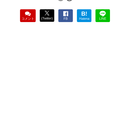
B!
(Twitter)
コメント
FB
Hatena
LINE