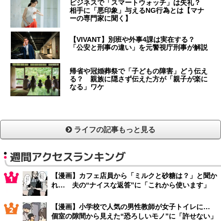
ビジネスで「スマートウォッチ」は失礼？
相手に「悪印象」与えるNG行為とは【マナ
ーの専門家に聞く】
【VIVANT】別班や外事4課は実在する？
「公安と刑事の違い」を元警視庁刑事が解説
帰省や冠婚葬祭で「子どもの障害」どう伝え
る？ 親族に隠さず伝えた方が「親子が楽に
なる」ワケ
ライフの記事もっと見る
週間アクセスランキング
【漫画】カフェ店員から「ミルクと砂糖は？」と聞か
れ… 夫の“ナイスな返答”に「これから使います」
【漫画】小学校で人気の男性教師が女子トイレに…
個室の隙間から見えた“恐ろしいモノ”に「許せない」