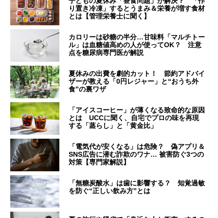
子どもの夏休み「昼食問題」が解決？ 「作
り置き冷凍」するとうまみ＆栄養が増す食材
とは【管理栄養士に聞く】
カロリーは砂糖の半分…甘味料「マルチトー
ル」は血糖値高めの人が使ってOK？ 注意
点を糖尿病専門医が解説
夏休みの出費を劇的カット！ 節約アドバイ
ザーが教える「0円レジャー」と“おうち外
食”の裏ワザ
「アイスコーヒー」が薄くなる致命的な原因
とは UCCに聞く、自宅でプロの味を再現
する「蒸らし」と「黄金比」
「電気代が安くなる」は危険？ 偽アプリ＆
SNS広告に潜む詐欺のワナ… 被害防ぐ3つの
対策【専門家解説】
「無糖炭酸水」は歯に影響する？ 知覚過敏
を防ぐ“正しい飲み方”とは