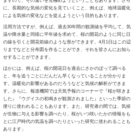
ますので、その違いを見極めようということもあります。さら
に、長期的な気候の変化を見ていくこと、例えば、地球温暖化
による気候の変化などを捉えようという目的もあります。
活用方法ですが、例えば、過去30年間の観測値を平均して、気
温や降水量と同様に平年値を求めて、桜の開花のように同じ日
の線を引くと開花前線のような形ができます。4月1日はこの辺
りまでなどと分布図を作ることができ、それを皆さんにお知ら
せすることができます。
ほかには、例えば、桜の開花日を過去にさかのぼって調べる
と、年を追うごとにだんだん早くなっていることが分かりま
す。温暖化の影響があるのだろうなどと気候の解析ができま
す。さらに、報道機関では天気予報のコーナーで『桜が咲きま
した』『ウグイスの初鳴きが観測されました』といった季節の
便りに使われることもあります。また、研究者の間では、気候
が生物に与える影響を調べたり、桜がいつ咲いたかの情報をも
とに江戸時代の気温を調べたりといった研究に使われることも
あります」