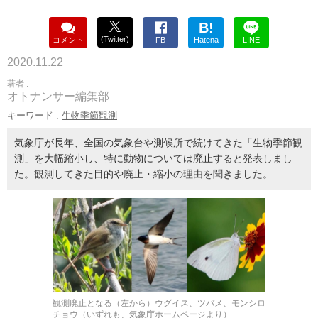
B!
(Twitter)
コメント
FB
Hatena
LINE
2020.11.22
著者 :
オトナンサー編集部
キーワード :
生物季節観測
気象庁が長年、全国の気象台や測候所で続けてきた「生物季節観
測」を大幅縮小し、特に動物については廃止すると発表しまし
た。観測してきた目的や廃止・縮小の理由を聞きました。
観測廃止となる（左から）ウグイス、ツバメ、モンシロ
チョウ（いずれも、気象庁ホームページより）