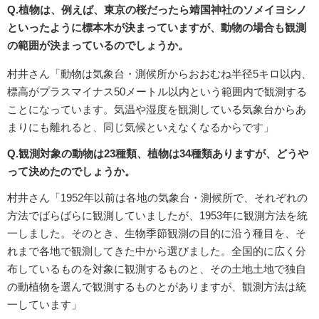
Q.植物は、例えば、東京の桜だったら靖国神社のソメイヨシノ
といったように標本木が決まっていますが、動物の場合も観測
の範囲が決まっているのでしょうか。
村井さん「動物は気象台・測候所からおおむね半径5キロ以内、
標高がプラスマイナス50メートル以内という範囲内で観測する
ことになっています。気温や湿度を観測している気象台からあ
まりにも離れると、同じ気候といえなくなるからです」
Q.観測対象の動物は23種類、植物は34種類ありますが、どうや
って決めたのでしょうか。
村井さん「1952年以前は各地の気象台・測候所で、それぞれの
方法でばらばらに観測していましたが、1953年に観測方法を統
一しました。そのとき、生物季節観測の目的に沿う種目を、そ
れまで各地で観測してきた中から選びました。全国的に広く分
布しているものを対象に観測するものと、その土地土地で独自
の動植物を選んで観測するものとがありますが、観測方法は統
一しています」