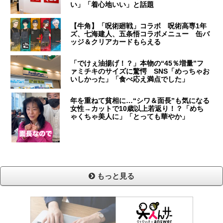
い」「着心地いい」と話題
【牛角】「呪術廻戦」コラボ 呪術高専1年
ズ、七海建人、五条悟コラボメニュー 缶バ
ッジ＆クリアカードもらえる
「でけぇ油揚げ！？」本物の“45％増量”フ
ァミチキのサイズに驚愕 SNS「めっちゃお
いしかった」「食べ応え満点でした」
年を重ねて貧相に…“シワ＆面長”も気になる
女性→カットで10歳以上若返り！？「めち
ゃくちゃ美人に」「とっても華やか」
もっと見る