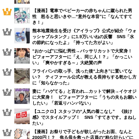
【漫画】電車でベビーカーの赤ちゃんに蹴られた男
性 怒ると思いきや…“意外な本音”に「なんてすて
き！」
熊本地震発生を受け《アイラップ》公式が紹介「ウォ
ッシャブルタンク」に1.9万いいねの反響 SNS「水
の節約になったよ」「持ってた方がよい」
“おかっぱ”に悩む男性→バッサリカットで大変身！
ビフォーアフターに「え、同じ人！？」「かっこい
い」「爽やかすぎる～」大絶賛の声
フライパンの取っ手、洗った後“上向き”に置いてな
い？ ティファール公式が教える長持ちする乾かし方
に「知らなかった」
妻に「ハゲてる」と言われ…カットで解決→イケオジ
に大変身！ ビフォーアフターに「うちの夫もお願い
したい」「若返りハンパない」
【ユニクロ】スタッフの“人気の着こなし” 《抜け
感》でスタイルアップ！ SNS「すてきです。まねし
たい」
【漫画】お祭りで子どもが欲しがったお面、なんと
2000円！？ 焦る母を救った店員の“粋な計らい”に