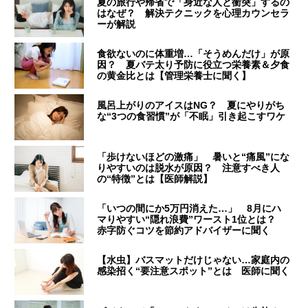
夏の旅行や帰省で「身近な人と衝突」するの
はなぜ？ 解決テクニックを心理カウンセラ
ーが解説
食欲ないのに体重増…「そうめんだけ」が原
因？ 夏バテ太り予防に役立つ栄養素＆夕食
の黄金比とは【管理栄養士に聞く】
風呂上がりのアイスはNG？ 夏にやりがち
な“3つの食習慣”が「不眠」引き起こすワケ
「歩けないほどの激痛」 暑いと“痛風”にな
りやすいのは脱水が原因？ 注意すべき人
の“特徴”とは【医師解説】
「いつの間にか5万円消えた…」 8月にハ
マりやすい“隠れ浪費”ワースト1位とは？
赤字防ぐコツを節約アドバイザーに聞く
【水虫】バスマットだけじゃない…家庭内の
感染招く“要注意スポット”とは 医師に聞く