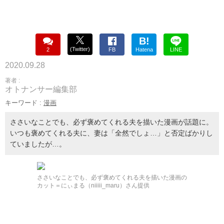
B!
(Twitter)
2
FB
Hatena
LINE
2020.09.28
著者 :
オトナンサー編集部
キーワード :
漫画
ささいなことでも、必ず褒めてくれる夫を描いた漫画が話題に。
いつも褒めてくれる夫に、妻は「全然でしょ…」と否定ばかりし
ていましたが…。
ささいなことでも、必ず褒めてくれる夫を描いた漫画の
カット＝にぃまる（niiiii_maru）さん提供