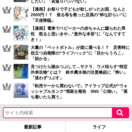
したい」「若返りハンパない」
【漫画】お祭りで子どもが欲しがったお面、なんと
2000円！？ 焦る母を救った店員の“粋な計らい”に
「天使降臨」
【漫画】電車でベビーカーの赤ちゃんに蹴られた男
性 怒ると思いきや…“意外な本音”に「なんてすて
き！」
大量の「ペットボトル」が楽に運べる！？ 災害時に
役立つ自衛隊の“ライフハック”に「目からうろこ」
「助かる」
見つけたら踏みつぶして…サクラ、ウメ枯らす“特定
外来生物”とは？ 鈴木農水相の注意喚起に「怖い」
「迷わずつぶす」
「転売ヤーから買わないで」アイラップ公式が“ウォ
ッシャブルタンク”増産を報告 SNS「心強い」「落
ち着いたら買う」
最新記事
ライフ