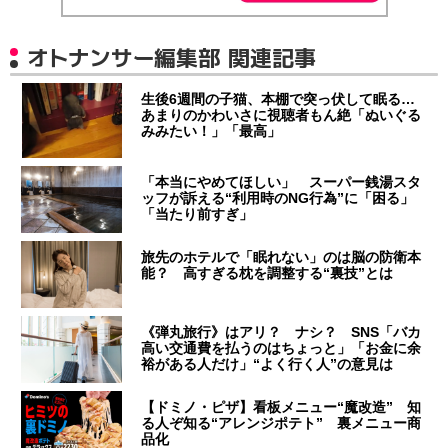
オトナンサー編集部 関連記事
生後6週間の子猫、本棚で突っ伏して眠る…
あまりのかわいさに視聴者もん絶「ぬいぐる
みみたい！」「最高」
「本当にやめてほしい」 スーパー銭湯スタ
ッフが訴える“利用時のNG行為”に「困る」
「当たり前すぎ」
旅先のホテルで「眠れない」のは脳の防衛本
能？ 高すぎる枕を調整する“裏技”とは
《弾丸旅行》はアリ？ ナシ？ SNS「バカ
高い交通費を払うのはちょっと」「お金に余
裕がある人だけ」“よく行く人”の意見は
【ドミノ・ピザ】看板メニュー“魔改造” 知
る人ぞ知る“アレンジポテト” 裏メニュー商
品化