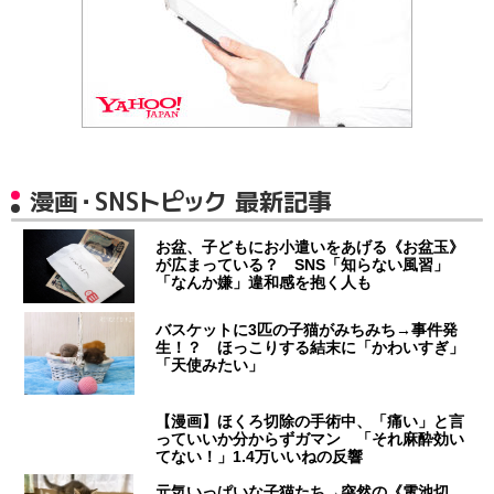
漫画・SNSトピック 最新記事
お盆、子どもにお小遣いをあげる《お盆玉》
が広まっている？ SNS「知らない風習」
「なんか嫌」違和感を抱く人も
バスケットに3匹の子猫がみちみち→事件発
生！？ ほっこりする結末に「かわいすぎ」
「天使みたい」
【漫画】ほくろ切除の手術中、「痛い」と言
っていいか分からずガマン 「それ麻酔効い
てない！」1.4万いいねの反響
元気いっぱいな子猫たち→突然の《電池切