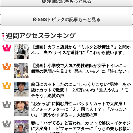
漫画の記事もっと見る
SNSトピックの記事もっと見る
週間アクセスランキング
【漫画】カフェ店員から「ミルクと砂糖は？」と聞か
れ… 夫の“ナイスな返答”に「これから使います」
【漫画】小学校で人気の男性教師が女子トイレに…
個室の隙間から見えた“恐ろしいモノ”に「許せない」
前日にカットしたのに…“しっくりこない”男性→あか
抜けカットで激変！ 2.9万いいね「別人やん」「モ
テそう」絶賛の声
“おかっぱ”に悩む男性→バッサリカットで大変身！
ビフォーアフターに「え、同じ人！？」「かっこい
い」「爽やかすぎる～」大絶賛の声
妻に「ハゲてる」と言われ…カットで解決→イケオジ
に大変身！ ビフォーアフターに「うちの夫もお願い