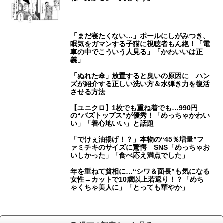
「まだ寝たくない…」ポールにしがみつき、
眠気をガマンする子猫に視聴者もん絶！「電
車の中でこういう人見る」「かわいいは正
義」
「ぬれた傘」放置すると臭いの原因に ハン
ズが紹介する正しい洗い方＆水弾き力を復活
させる方法
【ユニクロ】1枚でも重ね着でも…990円
の“バズトップス”が優秀！「めっちゃかわい
い」「着心地いい」と話題
「でけぇ油揚げ！？」本物の“45％増量”フ
ァミチキのサイズに驚愕 SNS「めっちゃお
いしかった」「食べ応え満点でした」
年を重ねて貧相に…“シワ＆面長”も気になる
女性→カットで10歳以上若返り！？「めち
ゃくちゃ美人に」「とっても華やか」