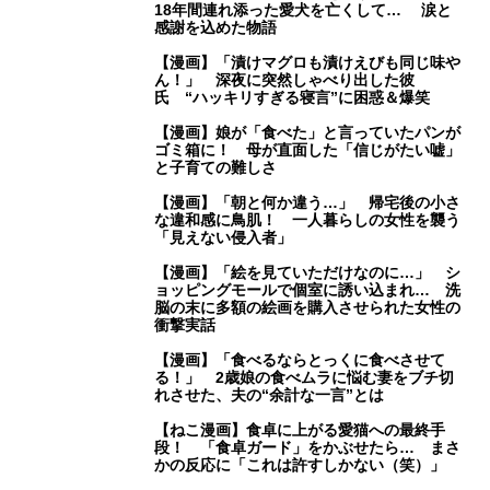
18年間連れ添った愛犬を亡くして… 涙と
感謝を込めた物語
【漫画】「漬けマグロも漬けえびも同じ味や
ん！」 深夜に突然しゃべり出した彼
氏 “ハッキリすぎる寝言”に困惑＆爆笑
【漫画】娘が「食べた」と言っていたパンが
ゴミ箱に！ 母が直面した「信じがたい嘘」
と子育ての難しさ
【漫画】「朝と何か違う…」 帰宅後の小さ
な違和感に鳥肌！ 一人暮らしの女性を襲う
「見えない侵入者」
【漫画】「絵を見ていただけなのに…」 シ
ョッピングモールで個室に誘い込まれ… 洗
脳の末に多額の絵画を購入させられた女性の
衝撃実話
【漫画】「食べるならとっくに食べさせて
る！」 2歳娘の食べムラに悩む妻をブチ切
れさせた、夫の“余計な一言”とは
【ねこ漫画】食卓に上がる愛猫への最終手
段！ 「食卓ガード」をかぶせたら… まさ
かの反応に「これは許すしかない（笑）」