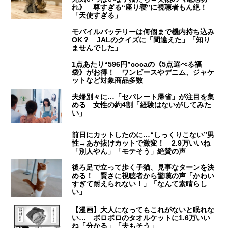
れ》 尊すぎる“座り寝”に視聴者もん絶！
「天使すぎる」
モバイルバッテリーは何個まで機内持ち込み
OK？ JALのクイズに「間違えた」「知り
ませんでした」
1点あたり“596円”cocaの《5点選べる福
袋》がお得！ ワンピースやデニム、ジャケ
ットなど対象商品多数
夫婦別々に…「セパレート帰省」が注目を集
める 女性の約4割「経験はないがしてみた
い」
前日にカットしたのに…“しっくりこない”男
性→あか抜けカットで激変！ 2.9万いいね
「別人やん」「モテそう」絶賛の声
後ろ足で立って歩く子猫、見事なターンを決
める！ 賢さに視聴者から驚嘆の声「かわい
すぎて耐えられない！」「なんて素晴らし
い」
【漫画】大人になってもこれがないと眠れな
い… ボロボロのタオルケットに1.6万いい
ね「分かる」「夫もそう」