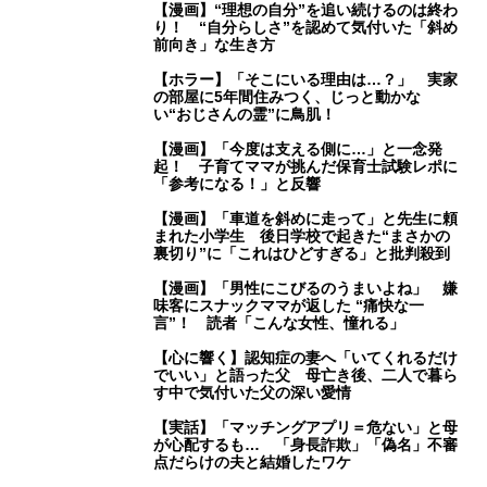
【漫画】“理想の自分”を追い続けるのは終わ
り！ “自分らしさ”を認めて気付いた「斜め
前向き」な生き方
【ホラー】「そこにいる理由は…？」 実家
の部屋に5年間住みつく、じっと動かな
い“おじさんの霊”に鳥肌！
【漫画】「今度は支える側に…」と一念発
起！ 子育てママが挑んだ保育士試験レポに
「参考になる！」と反響
【漫画】「車道を斜めに走って」と先生に頼
まれた小学生 後日学校で起きた“まさかの
裏切り”に「これはひどすぎる」と批判殺到
【漫画】「男性にこびるのうまいよね」 嫌
味客にスナックママが返した “痛快な一
言”！ 読者「こんな女性、憧れる」
【心に響く】認知症の妻へ「いてくれるだけ
でいい」と語った父 母亡き後、二人で暮ら
す中で気付いた父の深い愛情
【実話】「マッチングアプリ＝危ない」と母
が心配するも… 「身長詐欺」「偽名」不審
点だらけの夫と結婚したワケ