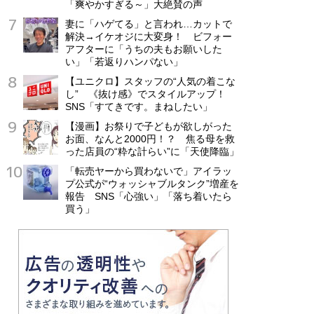
「爽やかすぎる～」大絶賛の声
妻に「ハゲてる」と言われ…カットで
解決→イケオジに大変身！ ビフォー
アフターに「うちの夫もお願いした
い」「若返りハンパない」
【ユニクロ】スタッフの“人気の着こな
し” 《抜け感》でスタイルアップ！
SNS「すてきです。まねしたい」
【漫画】お祭りで子どもが欲しがった
お面、なんと2000円！？ 焦る母を救
った店員の“粋な計らい”に「天使降臨」
「転売ヤーから買わないで」アイラッ
プ公式が“ウォッシャブルタンク”増産を
報告 SNS「心強い」「落ち着いたら
買う」