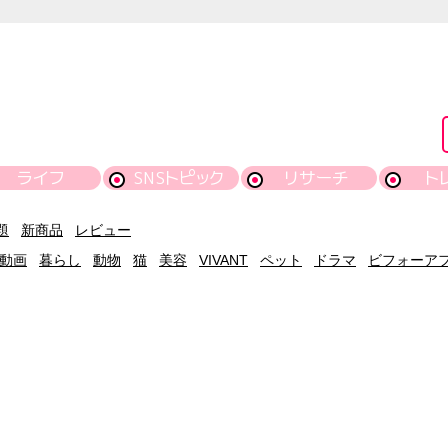
ライフ
SNSトピック
リサーチ
ト
題
新商品
レビュー
動画
暮らし
動物
猫
美容
VIVANT
ペット
ドラマ
ビフォーア