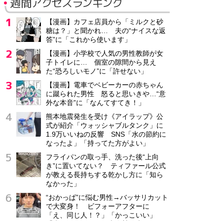
週間アクセスランキング
【漫画】カフェ店員から「ミルクと砂
糖は？」と聞かれ… 夫の“ナイスな返
答”に「これから使います」
【漫画】小学校で人気の男性教師が女
子トイレに… 個室の隙間から見え
た“恐ろしいモノ”に「許せない」
【漫画】電車でベビーカーの赤ちゃん
に蹴られた男性 怒ると思いきや…“意
外な本音”に「なんてすてき！」
熊本地震発生を受け《アイラップ》公
式が紹介「ウォッシャブルタンク」に
1.9万いいねの反響 SNS「水の節約に
なったよ」「持ってた方がよい」
フライパンの取っ手、洗った後“上向
き”に置いてない？ ティファール公式
が教える長持ちする乾かし方に「知ら
なかった」
“おかっぱ”に悩む男性→バッサリカット
で大変身！ ビフォーアフターに
「え、同じ人！？」「かっこいい」