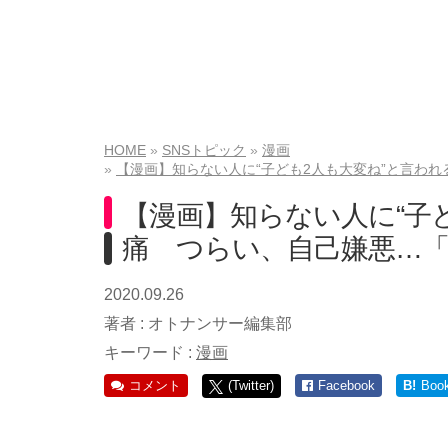
HOME
SNSトピック
漫画
【漫画】知らない人に“子ども2人も大変ね”と言わ
【漫画】知らない人に“子
痛 つらい、自己嫌悪…
2020.09.26
著者 :
オトナンサー編集部
キーワード :
漫画
コメント
(Twitter)
Facebook
B!
Boo