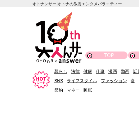
オトナンサー|オトナの教養エンタメバラエティー
TOP
暮らし
法律
健康
仕事
漫画
動画
話
SNS
ライフスタイル
ファッション
食
節約
マネー
睡眠