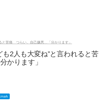
れると苦痛 つらい、自己嫌悪…「分かります」
ども2人も大変ね”と言われると苦
「分かります」
kmark