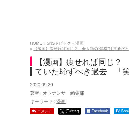
HOME
SNSトピック
漫画
【漫画】痩せれば同じ？ 全人類の“骨格”は共通だ
【漫画】痩せれば同じ？ 
ていた恥ずべき過去 「
2020.09.20
著者 :
オトナンサー編集部
キーワード :
漫画
コメント
(Twitter)
Facebook
B!
Boo