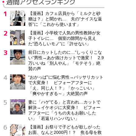
週間アクセスランキング
【漫画】カフェ店員から「ミルクと砂
糖は？」と聞かれ… 夫の“ナイスな返
答”に「これから使います」
【漫画】小学校で人気の男性教師が女
子トイレに… 個室の隙間から見え
た“恐ろしいモノ”に「許せない」
前日にカットしたのに…“しっくりこな
い”男性→あか抜けカットで激変！ 2.9
万いいね「別人やん」「モテそう」絶
賛の声
“おかっぱ”に悩む男性→バッサリカット
で大変身！ ビフォーアフターに
「え、同じ人！？」「かっこいい」
「爽やかすぎる～」大絶賛の声
妻に「ハゲてる」と言われ…カットで
解決→イケオジに大変身！ ビフォー
アフターに「うちの夫もお願いした
い」「若返りハンパない」
【漫画】お祭りで子どもが欲しがった
お面、なんと2000円！？ 焦る母を救