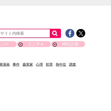
レンド
エンタメ
特別企画
療漫画
事件
義実家
心理
犯罪
熱中症
調査