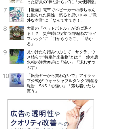
った店員の“粋な計らい”に「天使降臨」
【漫画】電車でベビーカーの赤ちゃん
に蹴られた男性 怒ると思いきや…“意
外な本音”に「なんてすてき！」
大量の「ペットボトル」が楽に運べ
る！？ 災害時に役立つ自衛隊の“ライ
フハック”に「目からうろこ」「助か
る」
見つけたら踏みつぶして…サクラ、ウ
メ枯らす“特定外来生物”とは？ 鈴木農
水相の注意喚起に「怖い」「迷わずつ
ぶす」
「転売ヤーから買わないで」アイラッ
プ公式が“ウォッシャブルタンク”増産を
報告 SNS「心強い」「落ち着いたら
買う」