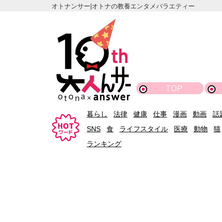
オトナンサー|オトナの教養エンタメバラエティー
TOP
暮らし
法律
健康
仕事
漫画
動画
話
SNS
食
ライフスタイル
医療
動物
猫
ランキング