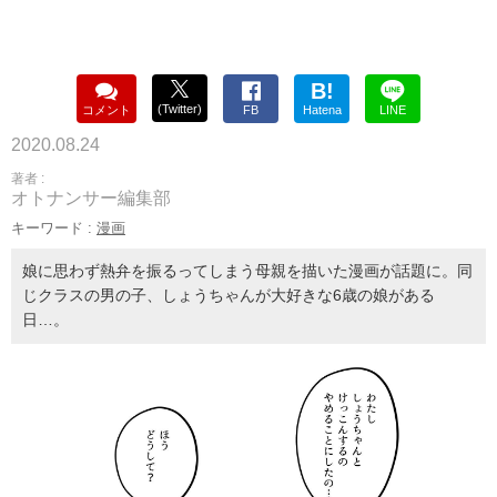
B!
(Twitter)
コメント
FB
Hatena
LINE
2020.08.24
著者 :
オトナンサー編集部
キーワード :
漫画
娘に思わず熱弁を振るってしまう母親を描いた漫画が話題に。同
じクラスの男の子、しょうちゃんが大好きな6歳の娘がある
日…。