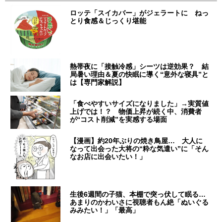
ロッテ「スイカバー」がジェラートに ねっ
とり食感＆じっくり堪能
熱帯夜に「接触冷感」シーツは逆効果？ 結
局暑い理由＆夏の快眠に導く“意外な寝具”と
は【専門家解説】
「食べやすいサイズになりました」→実質値
上げでは！？ 物価上昇が続く中、消費者
が“コスト削減”を実感する場面
【漫画】約20年ぶりの焼き鳥屋… 大人に
なって出会った大将の“粋な気遣い”に「そん
なお店に出会いたい！」
生後6週間の子猫、本棚で突っ伏して眠る…
あまりのかわいさに視聴者もん絶「ぬいぐる
みみたい！」「最高」