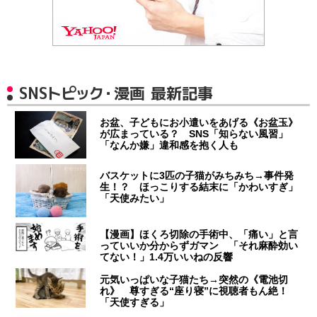
SNSトピック・漫画 最新記事
お盆、子どもにお小遣いをあげる《お盆玉》
が広まっている？ SNS「知らない風習」
「なんか嫌」違和感を抱く人も
バスケットに3匹の子猫がみちみち→事件発
生！？ ほっこりする結末に「かわいすぎ」
「天使みたい」
【漫画】ほくろ切除の手術中、「痛い」と言
っていいか分からずガマン 「それ麻酔効い
てない！」1.4万いいねの反響
元気いっぱいな子猫たち→突然の《電池切
れ》 尊すぎる“座り寝”に視聴者もん絶！
「天使すぎる」