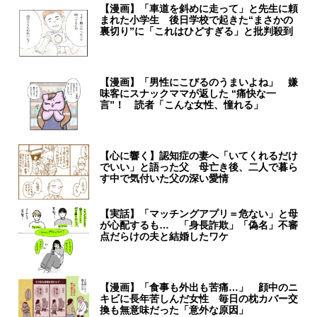
【漫画】「車道を斜めに走って」と先生に頼
まれた小学生 後日学校で起きた“まさかの
裏切り”に「これはひどすぎる」と批判殺到
【漫画】「男性にこびるのうまいよね」 嫌
味客にスナックママが返した “痛快な一
言”！ 読者「こんな女性、憧れる」
【心に響く】認知症の妻へ「いてくれるだけ
でいい」と語った父 母亡き後、二人で暮ら
す中で気付いた父の深い愛情
【実話】「マッチングアプリ＝危ない」と母
が心配するも… 「身長詐欺」「偽名」不審
点だらけの夫と結婚したワケ
【漫画】「食事も外出も苦痛…」 顔中のニ
キビに長年苦しんだ女性 毎日の枕カバー交
換も無意味だった「意外な原因」