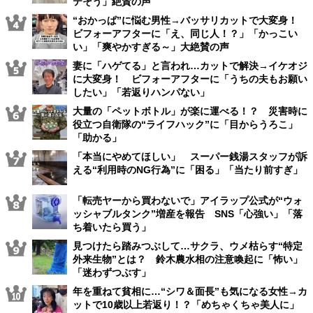
テそう」絶賛の声
“おかっぱ”に悩む男性→バッサリカットで大変身！
ビフォーアフターに「え、同じ人！？」「かっこい
い」「爽やかすぎる～」大絶賛の声
妻に「ハゲてる」と言われ…カットで解決→イケオジ
に大変身！ ビフォーアフターに「うちの夫もお願い
したい」「若返りハンパない」
大量の「ペットボトル」が楽に運べる！？ 災害時に
役立つ自衛隊の“ライフハック”に「目からうろこ」
「助かる」
「本当にやめてほしい」 スーパー銭湯スタッフが訴
える“利用時のNG行為”に「困る」「当たり前すぎ」
「転売ヤーから買わないで」アイラップ公式が“ウォ
ッシャブルタンク”増産を報告 SNS「心強い」「落
ち着いたら買う」
見つけたら踏みつぶして…サクラ、ウメ枯らす“特定
外来生物”とは？ 鈴木農水相の注意喚起に「怖い」
「迷わずつぶす」
年を重ねて貧相に…“シワ＆面長”も気になる女性→カ
ットで10歳以上若返り！？「めちゃくちゃ美人に」