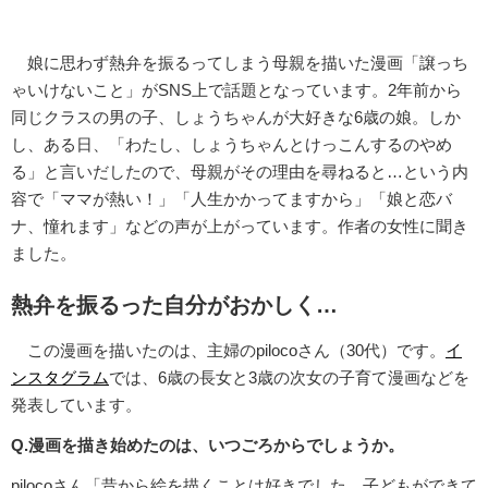
娘に思わず熱弁を振るってしまう母親を描いた漫画「譲っち
ゃいけないこと」がSNS上で話題となっています。2年前から
同じクラスの男の子、しょうちゃんが大好きな6歳の娘。しか
し、ある日、「わたし、しょうちゃんとけっこんするのやめ
る」と言いだしたので、母親がその理由を尋ねると…という内
容で「ママが熱い！」「人生かかってますから」「娘と恋バ
ナ、憧れます」などの声が上がっています。作者の女性に聞き
ました。
熱弁を振るった自分がおかしく…
この漫画を描いたのは、主婦のpilocoさん（30代）です。
イ
ンスタグラム
では、6歳の長女と3歳の次女の子育て漫画などを
発表しています。
Q.漫画を描き始めたのは、いつごろからでしょうか。
pilocoさん「昔から絵を描くことは好きでした。子どもができて