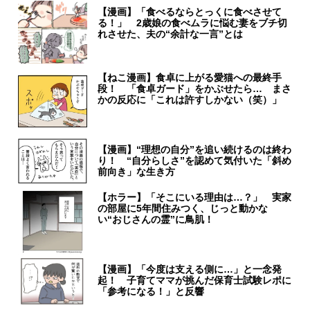
【漫画】「食べるならとっくに食べさせて
る！」 2歳娘の食べムラに悩む妻をブチ切
れさせた、夫の“余計な一言”とは
【ねこ漫画】食卓に上がる愛猫への最終手
段！ 「食卓ガード」をかぶせたら… まさ
かの反応に「これは許すしかない（笑）」
【漫画】“理想の自分”を追い続けるのは終わ
り！ “自分らしさ”を認めて気付いた「斜め
前向き」な生き方
【ホラー】「そこにいる理由は…？」 実家
の部屋に5年間住みつく、じっと動かな
い“おじさんの霊”に鳥肌！
【漫画】「今度は支える側に…」と一念発
起！ 子育てママが挑んだ保育士試験レポに
「参考になる！」と反響