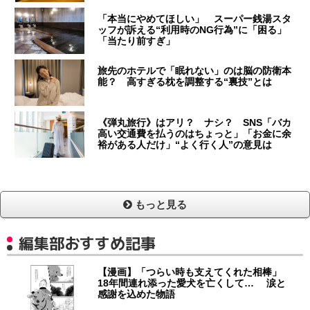
「本当にやめてほしい」 スーパー銭湯スタ
ッフが訴える“利用時のNG行為”に「困る」
「当たり前すぎ」
旅先のホテルで「眠れない」のは脳の防衛本
能？ 高すぎる枕を調整する“裏技”とは
《弾丸旅行》はアリ？ ナシ？ SNS「バカ
高い交通費を払うのはちょっと」「お金に余
裕がある人だけ」“よく行く人”の意見は
もっと見る
編集部おすすめ記事
【漫画】「つらい時も支えてくれた相棒」
18年間連れ添った愛犬を亡くして… 涙と
感謝を込めた物語