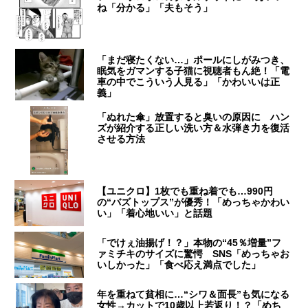
ね「分かる」「夫もそう」
「まだ寝たくない…」ポールにしがみつき、
眠気をガマンする子猫に視聴者もん絶！「電
車の中でこういう人見る」「かわいいは正
義」
「ぬれた傘」放置すると臭いの原因に ハン
ズが紹介する正しい洗い方＆水弾き力を復活
させる方法
【ユニクロ】1枚でも重ね着でも…990円
の“バズトップス”が優秀！「めっちゃかわい
い」「着心地いい」と話題
「でけぇ油揚げ！？」本物の“45％増量”フ
ァミチキのサイズに驚愕 SNS「めっちゃお
いしかった」「食べ応え満点でした」
年を重ねて貧相に…“シワ＆面長”も気になる
女性→カットで10歳以上若返り！？「めち