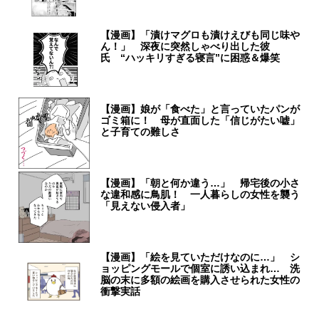
【漫画】「漬けマグロも漬けえびも同じ味や
ん！」 深夜に突然しゃべり出した彼
氏 “ハッキリすぎる寝言”に困惑＆爆笑
【漫画】娘が「食べた」と言っていたパンが
ゴミ箱に！ 母が直面した「信じがたい嘘」
と子育ての難しさ
【漫画】「朝と何か違う…」 帰宅後の小さ
な違和感に鳥肌！ 一人暮らしの女性を襲う
「見えない侵入者」
【漫画】「絵を見ていただけなのに…」 シ
ョッピングモールで個室に誘い込まれ… 洗
脳の末に多額の絵画を購入させられた女性の
衝撃実話