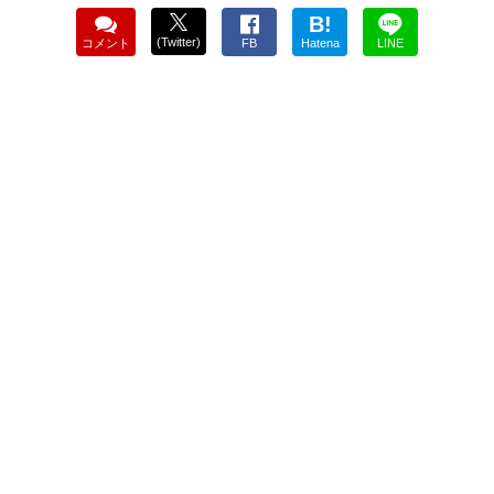
B!
(Twitter)
コメント
FB
Hatena
LINE