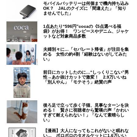
モバイルバッテリーは何個まで機内持ち込み
OK？ JALのクイズに「間違えた」「知り
ませんでした」
1点あたり“596円”cocaの《5点選べる福
袋》がお得！ ワンピースやデニム、ジャケ
ットなど対象商品多数
夫婦別々に…「セパレート帰省」が注目を集
める 女性の約4割「経験はないがしてみた
い」
前日にカットしたのに…“しっくりこない”男
性→あか抜けカットで激変！ 2.9万いいね
「別人やん」「モテそう」絶賛の声
後ろ足で立って歩く子猫、見事なターンを決
める！ 賢さに視聴者から驚嘆の声「かわい
すぎて耐えられない！」「なんて素晴らし
い」
【漫画】大人になってもこれがないと眠れな
い… ボロボロのタオルケットに1.6万いい