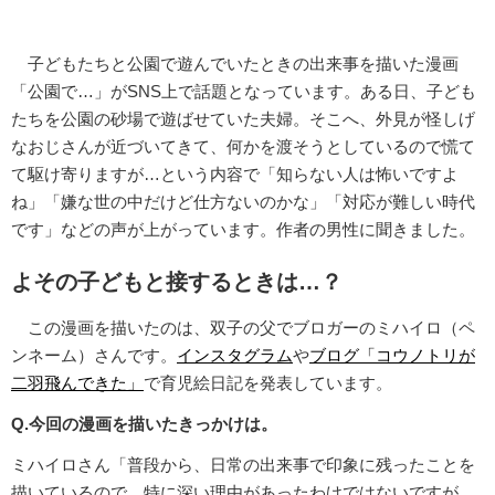
子どもたちと公園で遊んでいたときの出来事を描いた漫画
「公園で…」がSNS上で話題となっています。ある日、子ども
たちを公園の砂場で遊ばせていた夫婦。そこへ、外見が怪しげ
なおじさんが近づいてきて、何かを渡そうとしているので慌て
て駆け寄りますが…という内容で「知らない人は怖いですよ
ね」「嫌な世の中だけど仕方ないのかな」「対応が難しい時代
です」などの声が上がっています。作者の男性に聞きました。
よその子どもと接するときは…？
この漫画を描いたのは、双子の父でブロガーのミハイロ（ペ
ンネーム）さんです。
インスタグラム
や
ブログ「コウノトリが
二羽飛んできた」
で育児絵日記を発表しています。
Q.今回の漫画を描いたきっかけは。
ミハイロさん「普段から、日常の出来事で印象に残ったことを
描いているので、特に深い理由があったわけではないですが、