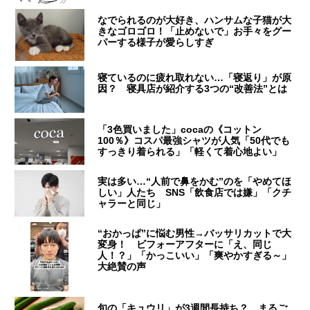
なでられるのが大好き、ハンサムな子猫が大
きなゴロゴロ！「止めないで」お手々をグー
パーする様子が愛らしすぎ
寝ているのに疲れ取れない…「寝返り」が原
因？ 寝具店が紹介する3つの“改善法”とは
「3色買いました」cocaの《コットン
100％》コスパ最強シャツが人気「50代でも
すっきり着られる」「軽くて着心地よい」
実は多い…“人前で鼻をかむ”のを「やめてほ
しい」人たち SNS「飲食店では嫌」「クチ
ャラーと同じ」
“おかっぱ”に悩む男性→バッサリカットで大
変身！ ビフォーアフターに「え、同じ
人！？」「かっこいい」「爽やかすぎる～」
大絶賛の声
旬の「キュウリ」が3週間長持ち？ まるご