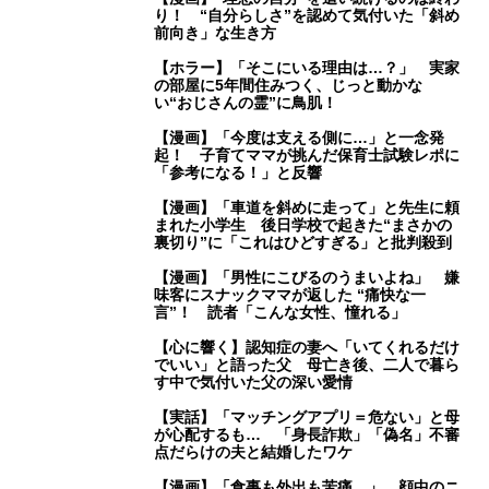
り！ “自分らしさ”を認めて気付いた「斜め
前向き」な生き方
【ホラー】「そこにいる理由は…？」 実家
の部屋に5年間住みつく、じっと動かな
い“おじさんの霊”に鳥肌！
【漫画】「今度は支える側に…」と一念発
起！ 子育てママが挑んだ保育士試験レポに
「参考になる！」と反響
【漫画】「車道を斜めに走って」と先生に頼
まれた小学生 後日学校で起きた“まさかの
裏切り”に「これはひどすぎる」と批判殺到
【漫画】「男性にこびるのうまいよね」 嫌
味客にスナックママが返した “痛快な一
言”！ 読者「こんな女性、憧れる」
【心に響く】認知症の妻へ「いてくれるだけ
でいい」と語った父 母亡き後、二人で暮ら
す中で気付いた父の深い愛情
【実話】「マッチングアプリ＝危ない」と母
が心配するも… 「身長詐欺」「偽名」不審
点だらけの夫と結婚したワケ
【漫画】「食事も外出も苦痛…」 顔中のニ