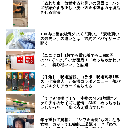
「ぬれた傘」放置すると臭いの原因に ハン
ズが紹介する正しい洗い方＆水弾き力を復活
させる方法
100均の暑さ対策グッズ「買い」「安物買い
の銭失い」の違いとは 節約アドバイザーに
聞く
【ユニクロ】1枚でも重ね着でも…990円
の“バズトップス”が優秀！「めっちゃかわい
い」「着心地いい」と話題
【牛角】「呪術廻戦」コラボ 呪術高専1年
ズ、七海建人、五条悟コラボメニュー 缶バ
ッジ＆クリアカードもらえる
「でけぇ油揚げ！？」本物の“45％増量”フ
ァミチキのサイズに驚愕 SNS「めっちゃお
いしかった」「食べ応え満点でした」
年を重ねて貧相に…“シワ＆面長”も気になる
女性→カットで10歳以上若返り！？「めち