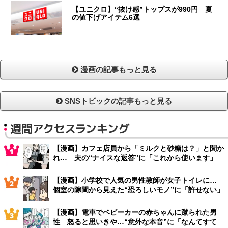
【ユニクロ】“抜け感”トップスが990円 夏
の値下げアイテム6選
漫画の記事もっと見る
SNSトピックの記事もっと見る
週間アクセスランキング
【漫画】カフェ店員から「ミルクと砂糖は？」と聞か
れ… 夫の“ナイスな返答”に「これから使います」
【漫画】小学校で人気の男性教師が女子トイレに…
個室の隙間から見えた“恐ろしいモノ”に「許せない」
【漫画】電車でベビーカーの赤ちゃんに蹴られた男
性 怒ると思いきや…“意外な本音”に「なんてすて