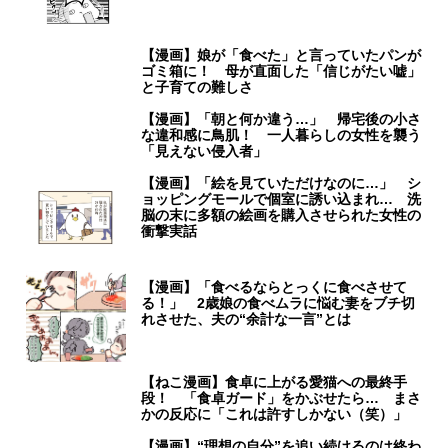
【漫画】娘が「食べた」と言っていたパンが
ゴミ箱に！ 母が直面した「信じがたい嘘」
と子育ての難しさ
【漫画】「朝と何か違う…」 帰宅後の小さ
な違和感に鳥肌！ 一人暮らしの女性を襲う
「見えない侵入者」
【漫画】「絵を見ていただけなのに…」 シ
ョッピングモールで個室に誘い込まれ… 洗
脳の末に多額の絵画を購入させられた女性の
衝撃実話
【漫画】「食べるならとっくに食べさせて
る！」 2歳娘の食べムラに悩む妻をブチ切
れさせた、夫の“余計な一言”とは
【ねこ漫画】食卓に上がる愛猫への最終手
段！ 「食卓ガード」をかぶせたら… まさ
かの反応に「これは許すしかない（笑）」
【漫画】“理想の自分”を追い続けるのは終わ