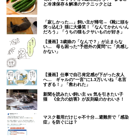
と冷凍保存＆解凍のテクニックとは
「寂しかった…」飼い主が帰宅→《靴に頭を
突っ込む》猫に大爆笑！「なんてかわいいん
だろう」「うちの猫もクサいものが好き」
【漫画】3歳娘の「なんで？」が止まらな
い… 母も困った“予想外の質問”に「共感し
かない」
【漫画】仕事で自己肯定感が下がった友人
へ… ギャルの“一言”に1.3万いいね「名言
すぎる！」「救われた」
新聞を読みたい飼い主 vs 気を引きたい子
猫 《全力の妨害》が反則級のかわいさ！
マスク着用だけじゃ不十分…避難所で「感染
症」を防ぐには？