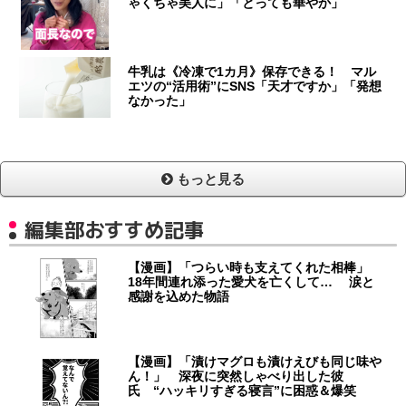
ゃくちゃ美人に」「とっても華やか」
牛乳は《冷凍で1カ月》保存できる！ マル
エツの“活用術”にSNS「天才ですか」「発想
なかった」
もっと見る
編集部おすすめ記事
【漫画】「つらい時も支えてくれた相棒」
18年間連れ添った愛犬を亡くして… 涙と
感謝を込めた物語
【漫画】「漬けマグロも漬けえびも同じ味や
ん！」 深夜に突然しゃべり出した彼
氏 “ハッキリすぎる寝言”に困惑＆爆笑