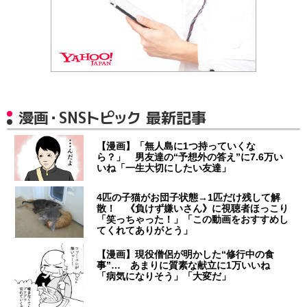
漫画・SNSトピック 最新記事
【漫画】「無人島に1つ持っていくな
ら？」 男友達の“予想外の答え”に7.6万い
いね「一生大切にしたい友達」
4匹の子猫がお団子状態→1匹だけ残して解
散！ 《負けず嫌いさん》に視聴者ほっこり
「笑っちゃった！」「この動画をおすすめし
てくれてありがとう」
【漫画】現役僧侶が明かした“修行中の食
事”… あまりに質素な献立に1万いいね
「病気になりそう」「大変だ」