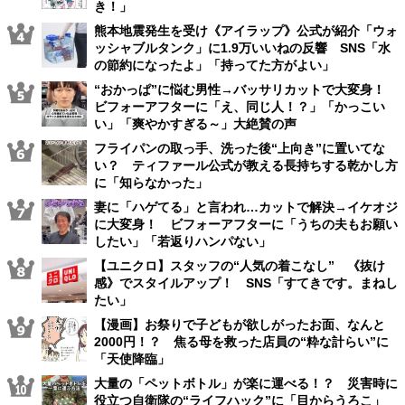
き！」
熊本地震発生を受け《アイラップ》公式が紹介「ウォ
ッシャブルタンク」に1.9万いいねの反響 SNS「水
の節約になったよ」「持ってた方がよい」
“おかっぱ”に悩む男性→バッサリカットで大変身！
ビフォーアフターに「え、同じ人！？」「かっこい
い」「爽やかすぎる～」大絶賛の声
フライパンの取っ手、洗った後“上向き”に置いてな
い？ ティファール公式が教える長持ちする乾かし方
に「知らなかった」
妻に「ハゲてる」と言われ…カットで解決→イケオジ
に大変身！ ビフォーアフターに「うちの夫もお願い
したい」「若返りハンパない」
【ユニクロ】スタッフの“人気の着こなし” 《抜け
感》でスタイルアップ！ SNS「すてきです。まねし
たい」
【漫画】お祭りで子どもが欲しがったお面、なんと
2000円！？ 焦る母を救った店員の“粋な計らい”に
「天使降臨」
大量の「ペットボトル」が楽に運べる！？ 災害時に
役立つ自衛隊の“ライフハック”に「目からうろこ」