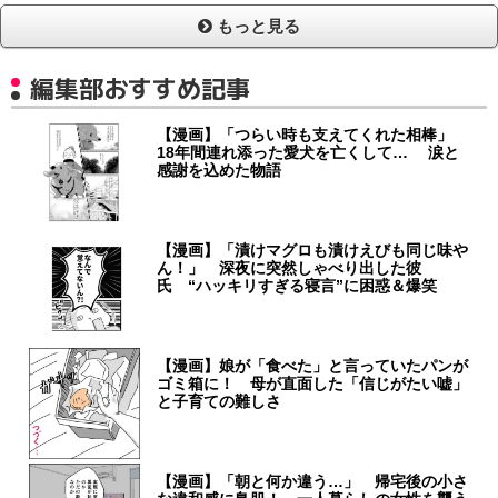
もっと見る
編集部おすすめ記事
【漫画】「つらい時も支えてくれた相棒」
18年間連れ添った愛犬を亡くして… 涙と
感謝を込めた物語
【漫画】「漬けマグロも漬けえびも同じ味や
ん！」 深夜に突然しゃべり出した彼
氏 “ハッキリすぎる寝言”に困惑＆爆笑
【漫画】娘が「食べた」と言っていたパンが
ゴミ箱に！ 母が直面した「信じがたい嘘」
と子育ての難しさ
【漫画】「朝と何か違う…」 帰宅後の小さ