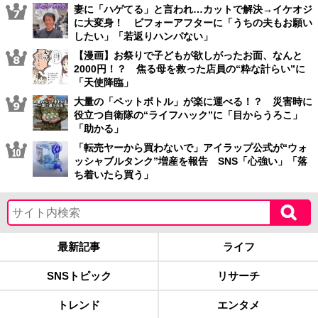
妻に「ハゲてる」と言われ…カットで解決→イケオジ
に大変身！ ビフォーアフターに「うちの夫もお願い
したい」「若返りハンパない」
【漫画】お祭りで子どもが欲しがったお面、なんと
2000円！？ 焦る母を救った店員の“粋な計らい”に
「天使降臨」
大量の「ペットボトル」が楽に運べる！？ 災害時に
役立つ自衛隊の“ライフハック”に「目からうろこ」
「助かる」
「転売ヤーから買わないで」アイラップ公式が“ウォ
ッシャブルタンク”増産を報告 SNS「心強い」「落
ち着いたら買う」
最新記事
ライフ
SNSトピック
リサーチ
トレンド
エンタメ