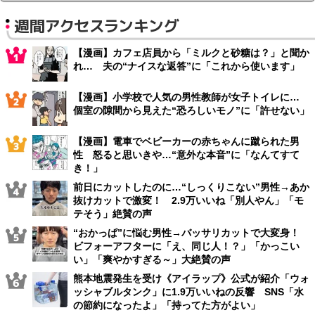
週間アクセスランキング
【漫画】カフェ店員から「ミルクと砂糖は？」と聞か
れ… 夫の“ナイスな返答”に「これから使います」
【漫画】小学校で人気の男性教師が女子トイレに…
個室の隙間から見えた“恐ろしいモノ”に「許せない」
【漫画】電車でベビーカーの赤ちゃんに蹴られた男
性 怒ると思いきや…“意外な本音”に「なんてすて
き！」
前日にカットしたのに…“しっくりこない”男性→あか
抜けカットで激変！ 2.9万いいね「別人やん」「モ
テそう」絶賛の声
“おかっぱ”に悩む男性→バッサリカットで大変身！
ビフォーアフターに「え、同じ人！？」「かっこい
い」「爽やかすぎる～」大絶賛の声
熊本地震発生を受け《アイラップ》公式が紹介「ウォ
ッシャブルタンク」に1.9万いいねの反響 SNS「水
の節約になったよ」「持ってた方がよい」