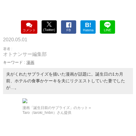
B!
(Twitter)
コメント
FB
Hatena
LINE
2020.05.01
著者 :
オトナンサー編集部
キーワード :
漫画
夫がくれたサプライズを描いた漫画が話題に。誕生日の1カ月
前、ホテルの食事かケーキを夫にリクエストしていた妻でした
が…。
漫画「誕生日前のサプライズ」のカット＝
Taro（taroki_hnbn）さん提供