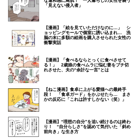
な違和感に鳥肌！ 一人暮らしの女性を襲う
「見えない侵入者」
【漫画】「絵を見ていただけなのに…」 シ
ョッピングモールで個室に誘い込まれ… 洗
脳の末に多額の絵画を購入させられた女性の
衝撃実話
【漫画】「食べるならとっくに食べさせて
る！」 2歳娘の食べムラに悩む妻をブチ切
れさせた、夫の“余計な一言”とは
【ねこ漫画】食卓に上がる愛猫への最終手
段！ 「食卓ガード」をかぶせたら… まさ
かの反応に「これは許すしかない（笑）」
【漫画】“理想の自分”を追い続けるのは終わ
り！ “自分らしさ”を認めて気付いた「斜め
前向き」な生き方