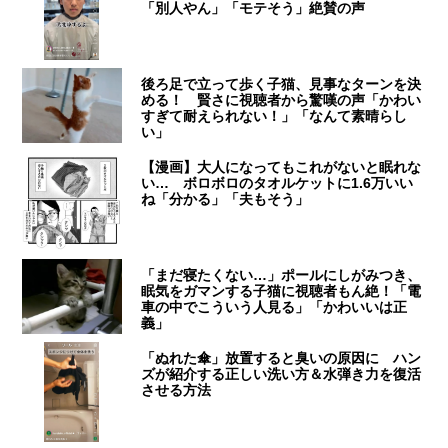
「別人やん」「モテそう」絶賛の声
後ろ足で立って歩く子猫、見事なターンを決
める！ 賢さに視聴者から驚嘆の声「かわい
すぎて耐えられない！」「なんて素晴らし
い」
【漫画】大人になってもこれがないと眠れな
い… ボロボロのタオルケットに1.6万いい
ね「分かる」「夫もそう」
「まだ寝たくない…」ポールにしがみつき、
眠気をガマンする子猫に視聴者もん絶！「電
車の中でこういう人見る」「かわいいは正
義」
「ぬれた傘」放置すると臭いの原因に ハン
ズが紹介する正しい洗い方＆水弾き力を復活
させる方法