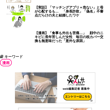
【実話】「マッチングアプリ＝危ない」と母
が心配するも… 「身長詐欺」「偽名」不審
点だらけの夫と結婚したワケ
【漫画】「食事も外出も苦痛…」 顔中のニ
キビに長年苦しんだ女性 毎日の枕カバー交
換も無意味だった「意外な原因」
キーワード
漫画