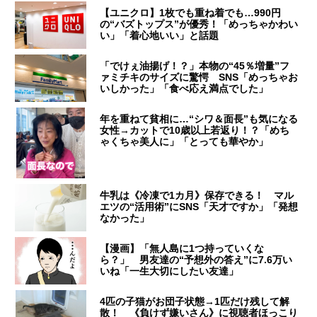
【ユニクロ】1枚でも重ね着でも…990円
の“バズトップス”が優秀！「めっちゃかわい
い」「着心地いい」と話題
「でけぇ油揚げ！？」本物の“45％増量”フ
ァミチキのサイズに驚愕 SNS「めっちゃお
いしかった」「食べ応え満点でした」
年を重ねて貧相に…“シワ＆面長”も気になる
女性→カットで10歳以上若返り！？「めち
ゃくちゃ美人に」「とっても華やか」
牛乳は《冷凍で1カ月》保存できる！ マル
エツの“活用術”にSNS「天才ですか」「発想
なかった」
【漫画】「無人島に1つ持っていくな
ら？」 男友達の“予想外の答え”に7.6万い
いね「一生大切にしたい友達」
4匹の子猫がお団子状態→1匹だけ残して解
散！ 《負けず嫌いさん》に視聴者ほっこり