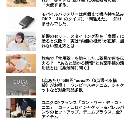
れ》 尊すぎる“座り寝”に視聴者もん絶！
「天使すぎる」
モバイルバッテリーは何個まで機内持ち込み
OK？ JALのクイズに「間違えた」「知り
ませんでした」
前髪のセット、スタイリング剤を「表面」に
塗ると失敗？ 実は“内側の根元”が正解…崩
れない整え方とは
旅先で「常用薬」を切らした…薬局で何を伝
える？ “あると助かる情報”とお薬手帳の活
用法とは【薬剤師に聞く】
1点あたり“596円”cocaの《5点選べる福
袋》がお得！ ワンピースやデニム、ジャケ
ットなど対象商品多数
ユニクロ×フランス「コントワー・デ・コト
ニエ」 コーデュロイジャケット＆バレルパ
ンツのセットアップ、デニムブラウス…全7
アイテム