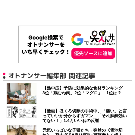
オトナンサー編集部 関連記事
【熱中症】予防に効果的な食材ランキング
3位「鶏むね肉」2位「マグロ」…1位は？
【漫画】ほくろ切除の手術中、「痛い」と言
っていいか分からずガマン 「それ麻酔効い
てない！」1.4万いいねの反響
元気いっぱいな子猫たち→突然の《電池切