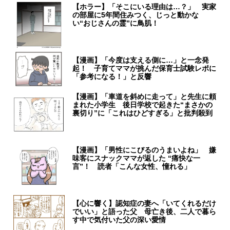
【ホラー】「そこにいる理由は…？」 実家
の部屋に5年間住みつく、じっと動かな
い“おじさんの霊”に鳥肌！
【漫画】「今度は支える側に…」と一念発
起！ 子育てママが挑んだ保育士試験レポに
「参考になる！」と反響
【漫画】「車道を斜めに走って」と先生に頼
まれた小学生 後日学校で起きた“まさかの
裏切り”に「これはひどすぎる」と批判殺到
【漫画】「男性にこびるのうまいよね」 嫌
味客にスナックママが返した “痛快な一
言”！ 読者「こんな女性、憧れる」
【心に響く】認知症の妻へ「いてくれるだけ
でいい」と語った父 母亡き後、二人で暮ら
す中で気付いた父の深い愛情