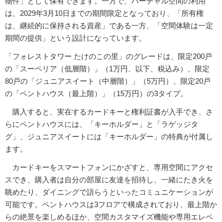
物件」として保有できます。一方で、バーチャル空間の利用
は、2029年3月10日までの期間限定となっており、「所有権
は、継続的に保持される資産」である一方、「空間体験は一定
期間の提供」という設計になっています。
「フォレストタワー たけのこの里」のグレードは、限定200戸
の「スーペリア（低層階）」（1万円、以下、税込み）、限定
80戸の「ジュニアスイート（中層階）」（5万円）、限定20戸
の「ペントハウス（最上階）」（15万円）の3タイプ。
購入すると、実在するカードキーと権利証書が入手でき、さ
らにペントハウスには、「キーホルダー」と「ラゲッジタ
グ」、ジュニアスイートには「キーホルダー」の特典が付属し
ます。
カードキーをスマートフォンにかざすと、専用空間にアクセ
スでき、購入者は自分の部屋に友達を招待し、一緒にたき火を
眺めたり、ダイニングで語らうといったコミュニケーションが
可能です。ペントハウスは3フロアで構成されており、最上階か
らの絶景を楽しめるほか、空間カスタマイズ機能や専用エレベ