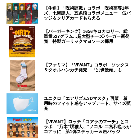
【牛角】「呪術廻戦」コラボ 呪術高専1年
ズ、七海建人、五条悟コラボメニュー 缶バ
ッジ＆クリアカードもらえる
【バーガーキング】1656キロカロリー、総
重量527グラム…超大型チーズバーガー新発
売 特製ガーリックマヨソース採用
【ファミマ】「VIVANT」コラボ ソックス
＆タオルハンカチ発売 「別班饅頭」も
ユニクロ「エアリズム3Dマスク」再販 着
用時のフィット感をアップデート、サイズ拡
充
【VIVANT】ロッテ「コアラのマーチ」とコ
ラボ “乃木”堺雅人、“ノコル”二宮和也らが
コアラに 第1弾ステッカー＆缶バッジ