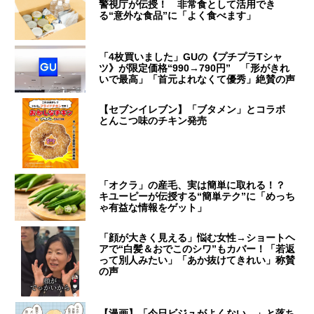
警視庁が伝授！ 非常食として活用でき
る“意外な食品”に「よく食べます」
「4枚買いました」GUの《プチプラTシャ
ツ》が限定価格“990→790円” 「形がきれ
いで最高」「首元よれなくて優秀」絶賛の声
【セブンイレブン】「ブタメン」とコラボ
とんこつ味のチキン発売
「オクラ」の産毛、実は簡単に取れる！？
キユーピーが伝授する“簡単テク”に「めっち
ゃ有益な情報をゲット」
「顔が大きく見える」悩む女性→ショートヘ
アで“白髪＆おでこのシワ”もカバー！「若返
って別人みたい」「あか抜けてきれい」称賛
の声
【漫画】「今日ビジュがよくない…」と落ち