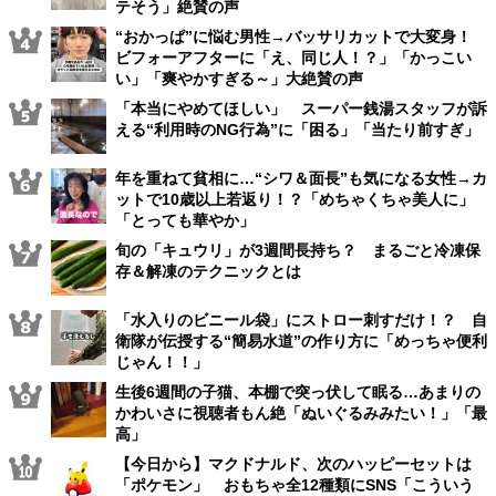
テそう」絶賛の声
“おかっぱ”に悩む男性→バッサリカットで大変身！
ビフォーアフターに「え、同じ人！？」「かっこい
い」「爽やかすぎる～」大絶賛の声
「本当にやめてほしい」 スーパー銭湯スタッフが訴
える“利用時のNG行為”に「困る」「当たり前すぎ」
年を重ねて貧相に…“シワ＆面長”も気になる女性→カ
ットで10歳以上若返り！？「めちゃくちゃ美人に」
「とっても華やか」
旬の「キュウリ」が3週間長持ち？ まるごと冷凍保
存＆解凍のテクニックとは
「水入りのビニール袋」にストロー刺すだけ！？ 自
衛隊が伝授する“簡易水道”の作り方に「めっちゃ便利
じゃん！！」
生後6週間の子猫、本棚で突っ伏して眠る…あまりの
かわいさに視聴者もん絶「ぬいぐるみみたい！」「最
高」
【今日から】マクドナルド、次のハッピーセットは
「ポケモン」 おもちゃ全12種類にSNS「こういう