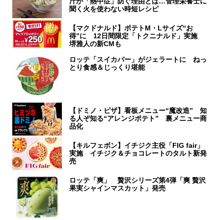
汁が「熱中症」防ぐ理由とは…管理栄養士に
聞く火を使わない時短レシピ
【マクドナルド】ポテトM・Lサイズ“お
得”に 12日間限定「トクニナルド」実施
堺雅人の新CMも
ロッテ「スイカバー」がジェラートに ねっ
とり食感＆じっくり堪能
【ドミノ・ピザ】看板メニュー“魔改造” 知
る人ぞ知る“アレンジポテト” 裏メニュー商
品化
【キルフェボン】イチジク主役「FIG fair」
実施 イチジク＆チョコレートのタルト新発
売
ロッテ「爽」 贅沢シリーズ第4弾「爽 贅沢
果実シャインマスカット」発売