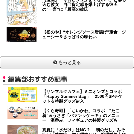
込む彼女 自己肯定感を爆上げする彼氏
の“一言”に「最高の彼氏」
【松のや】“オレンジソース唐揚げ”定食 ジ
ューシー＆さっぱりの味わい
もっと見る
編集部おすすめ記事
【サンマルクカフェ】ミニオンズとコラボ
「Happy Summer Bag」 2500円SPチケ
ット＆特製グッズ封入
【くら寿司】「ちいかわ」コラボ “たこ
着”＆うさぎ「パァンッケーキ」のメニュ
ー 湯呑み、フィギュアの特製グッズも
真夏に「水だけ」はNG？ 朝のだし、みそ