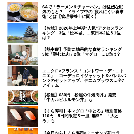
SAで「ラーメン＆チャーハン」は猛烈な眠
気のもと？ ドライブ中の“疲れにくい食事
術”とは【管理栄養士に聞く】
【お城】2026年上半期“人気”アクセスラン
キング 3位「松本城」…東日本2位＆1位
は？
【熱中症】予防に効果的な食材ランキング
3位「鶏むね肉」2位「マグロ」…1位は？
ユニクロ×フランス「コントワー・デ・コト
ニエ」 コーデュロイジャケット＆バレルパ
ンツのセットアップ、デニムブラウス…全7
アイテム
【松屋】630円「松屋の牛焼肉丼」発売
「牛カルビホルモン丼」も
【くら寿司】本マグロ「中とろ」特別価格
110円 5日間限定＆一皿“無料” 「大と
ろ」も
【今日から】くら寿司×ミニオンズ初コラ