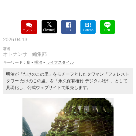
B!
(Twitter)
コメント
FB
Hatena
LINE
2026.04.13
著者 :
オトナンサー編集部
キーワード :
食
•
明治
•
ライフスタイル
明治が「たけのこの里」をモチーフとしたタワマン「フォレスト
タワー たけのこの里」を「永久保有権付 デジタル物件」として
具現化し、公式ウェブサイトで販売します。