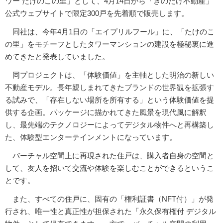
ワー たけのこの里」として、4月14日から「きのたけ不動産」
公式ウェブサイトで限定300戸を先着順で販売します。
同社は、今年4月1日の「エイプリルフール」に、「たけのこ
の里」をモチーフとしたタワーマンションの建設を極秘裏に進
めてきたと発表していました。
同プロジェクトは、「体験価値」を主軸とした明治の新しい
不動産モデル。長年親しまれてきたブランドの世界観を拡張す
る試みで、「存在しない場所を所有する」という体験価値を提
供する企画。パッケージに描かれてきた風景を現代風に解釈
し、最先端のテクノロジーによってデジタル物件へと再構築し
た、体験型エンターテインメントになっています。
バーチャル空間上に再現された住戸は、購入者自身の空間と
して、友人を招いて交流や体験を楽しむことができるというこ
とです。
また、すべての住戸に、固有の「権利証書（NFT付）」が発
行され、唯一性と真正性が担保された「永久保有権付 デジタル