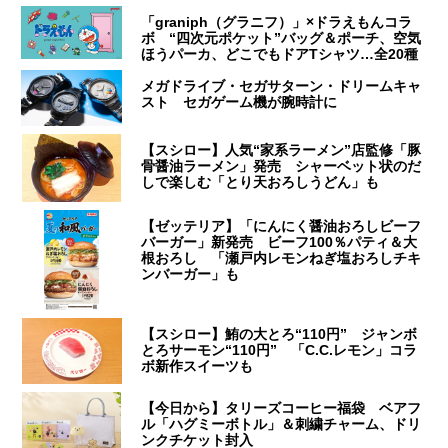
「graniph（グラニフ）」×ドラえもんコラ
ボ “四次元ポケット”バッグ＆ポーチ、空気
ほうパーカ、どこでもドアTシャツ…全20種
メガドライブ・セガサターン・ドリームキャ
スト セガゲーム機が腕時計に
【スシロー】人気“家系ラーメン”店監修「豚
骨醤油ラーメン」発売 シャーベット状のだ
しで楽しむ「とり天おろしうどん」も
【ゼッテリア】「にんにく醤油おろしビーフ
バーガー」新発売 ビーフ100％パティ＆大
根おろし 「瀬戸内レモンねぎ塩おろしチキ
ンバーガー」も
【スシロー】鮪の大とろ“110円” ジャンボ
とろサーモン“110円” 「C.C.レモン」コラ
ボ新作スイーツも
【今日から】タリーズコーヒー福袋 ベアフ
ル「ハグミーボトル」＆刺繍チャーム、ドリ
ンクチケット封入