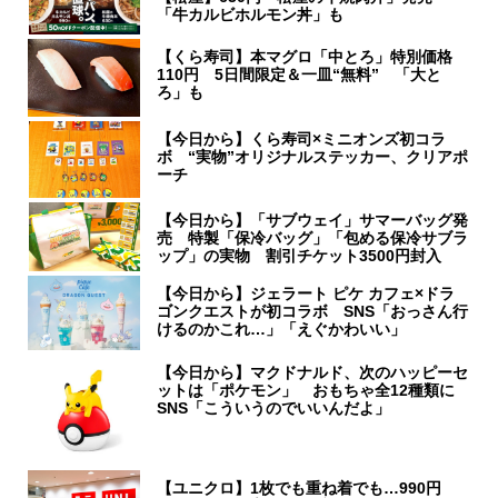
「牛カルビホルモン丼」も
【くら寿司】本マグロ「中とろ」特別価格
110円 5日間限定＆一皿“無料” 「大と
ろ」も
【今日から】くら寿司×ミニオンズ初コラ
ボ “実物”オリジナルステッカー、クリアポ
ーチ
【今日から】「サブウェイ」サマーバッグ発
売 特製「保冷バッグ」「包める保冷サブラ
ップ」の実物 割引チケット3500円封入
【今日から】ジェラート ピケ カフェ×ドラ
ゴンクエストが初コラボ SNS「おっさん行
けるのかこれ…」「えぐかわいい」
【今日から】マクドナルド、次のハッピーセ
ットは「ポケモン」 おもちゃ全12種類に
SNS「こういうのでいいんだよ」
【ユニクロ】1枚でも重ね着でも…990円