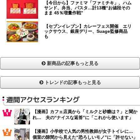
【今日から】ファミマ「ファミチキ」、ハム
サンド、弁当、パスタ…計13種“お値段その
まま 45％増量作戦”
【セブンイレブン】カレーフェス開催 エリ
ックサウス、銀座デリー、Suage監修商品
も
新商品の記事もっと見る
トレンドの記事もっと見る
週間アクセスランキング
【漫画】カフェ店員から「ミルクと砂糖は？」と聞か
れ… 夫の“ナイスな返答”に「これから使います」
【漫画】小学校で人気の男性教師が女子トイレに…
個室の隙間から見えた“恐ろしいモノ”に「許せない」