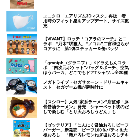
ユニクロ「エアリズム3Dマスク」再販 着
用時のフィット感をアップデート、サイズ拡
充
【VIVANT】ロッテ「コアラのマーチ」とコ
ラボ “乃木”堺雅人、“ノコル”二宮和也らが
コアラに 第1弾ステッカー＆缶バッジ
「graniph（グラニフ）」×ドラえもんコラ
ボ “四次元ポケット”バッグ＆ポーチ、空気
ほうパーカ、どこでもドアTシャツ…全20種
メガドライブ・セガサターン・ドリームキャ
スト セガゲーム機が腕時計に
【スシロー】人気“家系ラーメン”店監修「豚
骨醤油ラーメン」発売 シャーベット状のだ
しで楽しむ「とり天おろしうどん」も
【ゼッテリア】「にんにく醤油おろしビーフ
バーガー」新発売 ビーフ100％パティ＆大
根おろし 「瀬戸内レモンねぎ塩おろしチキ