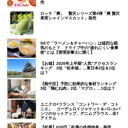
売
ロッテ「爽」 贅沢シリーズ第4弾「爽 贅沢
果実シャインマスカット」発売
SAで「ラーメン＆チャーハン」は猛烈な眠
気のもと？ ドライブ中の“疲れにくい食事
術”とは【管理栄養士に聞く】
【お城】2026年上半期“人気”アクセスラン
キング 3位「松本城」…東日本2位＆1位
は？
【熱中症】予防に効果的な食材ランキング
3位「鶏むね肉」2位「マグロ」…1位は？
ユニクロ×フランス「コントワー・デ・コト
ニエ」 コーデュロイジャケット＆バレルパ
ンツのセットアップ、デニムブラウス…全7
アイテム
【松屋】630円「松屋の牛焼肉丼」発売