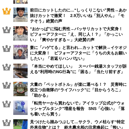
前日にカットしたのに…“しっくりこない”男性→あか
抜けカットで激変！ 2.9万いいね「別人やん」「モ
テそう」絶賛の声
“おかっぱ”に悩む男性→バッサリカットで大変身！
ビフォーアフターに「え、同じ人！？」「かっこい
い」「爽やかすぎる～」大絶賛の声
妻に「ハゲてる」と言われ…カットで解決→イケオジ
に大変身！ ビフォーアフターに「うちの夫もお願い
したい」「若返りハンパない」
「本当にやめてほしい」 スーパー銭湯スタッフが訴
える“利用時のNG行為”に「困る」「当たり前すぎ」
大量の「ペットボトル」が楽に運べる！？ 災害時に
役立つ自衛隊の“ライフハック”に「目からうろこ」
「助かる」
「転売ヤーから買わないで」アイラップ公式が“ウォ
ッシャブルタンク”増産を報告 SNS「心強い」「落
ち着いたら買う」
見つけたら踏みつぶして…サクラ、ウメ枯らす“特定
外来生物”とは？ 鈴木農水相の注意喚起に「怖い」