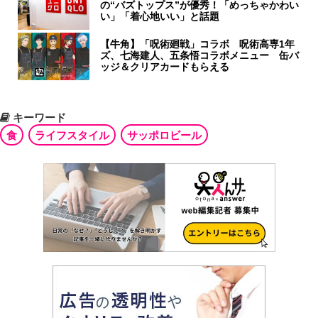
の“バズトップス”が優秀！「めっちゃかわい
い」「着心地いい」と話題
【牛角】「呪術廻戦」コラボ 呪術高専1年
ズ、七海建人、五条悟コラボメニュー 缶バ
ッジ＆クリアカードもらえる
キーワード
食
ライフスタイル
サッポロビール