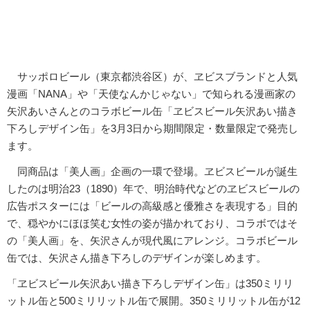
サッポロビール（東京都渋谷区）が、ヱビスブランドと人気
漫画「NANA」や「天使なんかじゃない」で知られる漫画家の
矢沢あいさんとのコラボビール缶「ヱビスビール矢沢あい描き
下ろしデザイン缶」を3月3日から期間限定・数量限定で発売し
ます。
同商品は「美人画」企画の一環で登場。ヱビスビールが誕生
したのは明治23（1890）年で、明治時代などのヱビスビールの
広告ポスターには「ビールの高級感と優雅さを表現する」目的
で、穏やかにほほ笑む女性の姿が描かれており、コラボではそ
の「美人画」を、矢沢さんが現代風にアレンジ。コラボビール
缶では、矢沢さん描き下ろしのデザインが楽しめます。
「ヱビスビール矢沢あい描き下ろしデザイン缶」は350ミリリ
ットル缶と500ミリリットル缶で展開。350ミリリットル缶が12