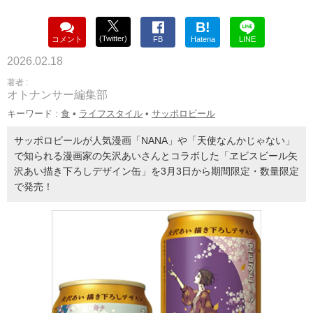
B!
(Twitter)
コメント
FB
Hatena
LINE
2026.02.18
著者 :
オトナンサー編集部
キーワード :
食
•
ライフスタイル
•
サッポロビール
サッポロビールが人気漫画「NANA」や「天使なんかじゃない」
で知られる漫画家の矢沢あいさんとコラボした「ヱビスビール矢
沢あい描き下ろしデザイン缶」を3月3日から期間限定・数量限定
で発売！