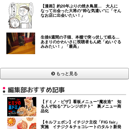
【漫画】約20年ぶりの焼き鳥屋… 大人に
なって出会った大将の“粋な気遣い”に「そん
なお店に出会いたい！」
生後6週間の子猫、本棚で突っ伏して眠る…
あまりのかわいさに視聴者もん絶「ぬいぐる
みみたい！」「最高」
もっと見る
編集部おすすめ記事
【ドミノ・ピザ】看板メニュー“魔改造” 知
る人ぞ知る“アレンジポテト” 裏メニュー商
品化
【キルフェボン】イチジク主役「FIG fair」
実施 イチジク＆チョコレートのタルト新発