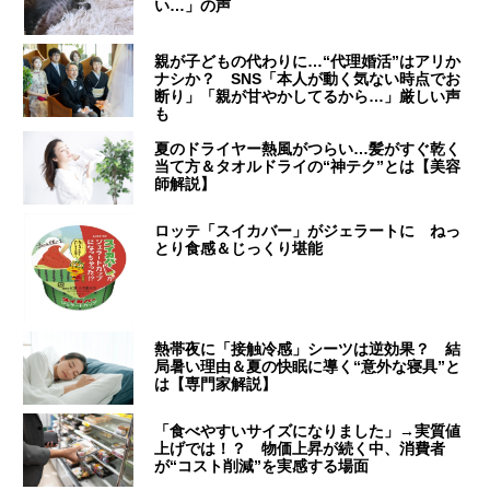
い…」の声
親が子どもの代わりに…“代理婚活”はアリか
ナシか？ SNS「本人が動く気ない時点でお
断り」「親が甘やかしてるから…」厳しい声
も
夏のドライヤー熱風がつらい…髪がすぐ乾く
当て方＆タオルドライの“神テク”とは【美容
師解説】
ロッテ「スイカバー」がジェラートに ねっ
とり食感＆じっくり堪能
熱帯夜に「接触冷感」シーツは逆効果？ 結
局暑い理由＆夏の快眠に導く“意外な寝具”と
は【専門家解説】
「食べやすいサイズになりました」→実質値
上げでは！？ 物価上昇が続く中、消費者
が“コスト削減”を実感する場面