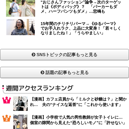
“おじさんファッション”論争→次のターゲッ
トは《ボディバッグ》？ 「パーカーもダ
メ、ハーフパンツもダメ」…悲鳴も
15年間のチリチリパーマ→《ゆるパーマ》
でお手入れラク、上品に大変身！「若々しく
なりましたね！」「うらやましい」
SNSトピックの記事もっと見る
話題の記事もっと見る
週間アクセスランキング
【漫画】カフェ店員から「ミルクと砂糖は？」と聞か
れ… 夫の“ナイスな返答”に「これから使います」
【漫画】小学校で人気の男性教師が女子トイレに…
個室の隙間から見えた“恐ろしいモノ”に「許せない」