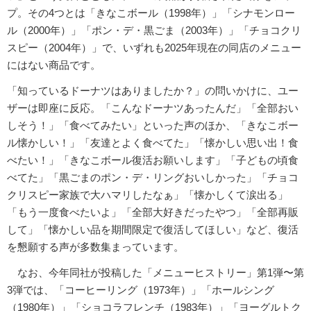
プ。その4つとは「きなこボール（1998年）」「シナモンロー
ル（2000年）」「ポン・デ・黒ごま（2003年）」「チョコクリ
スピー（2004年）」で、いずれも2025年現在の同店のメニュー
にはない商品です。
「知っているドーナツはありましたか？」の問いかけに、ユー
ザーは即座に反応。「こんなドーナツあったんだ」「全部おい
しそう！」「食べてみたい」といった声のほか、「きなこボー
ル懐かしい！」「友達とよく食べてた」「懐かしい思い出！食
べたい！」「きなこボール復活お願いします」「子どもの頃食
べてた」「黒ごまのポン・デ・リングおいしかった」「チョコ
クリスピー家族で大ハマリしたなぁ」「懐かしくて涙出る」
「もう一度食べたいよ」「全部大好きだったやつ」「全部再販
して」「懐かしい品を期間限定で復活してほしい」など、復活
を懇願する声が多数集まっています。
なお、今年同社が投稿した「メニューヒストリー」第1弾〜第
3弾では、「コーヒーリング（1973年）」「ホールシング
（1980年）」「ショコラフレンチ（1983年）」「ヨーグルトク