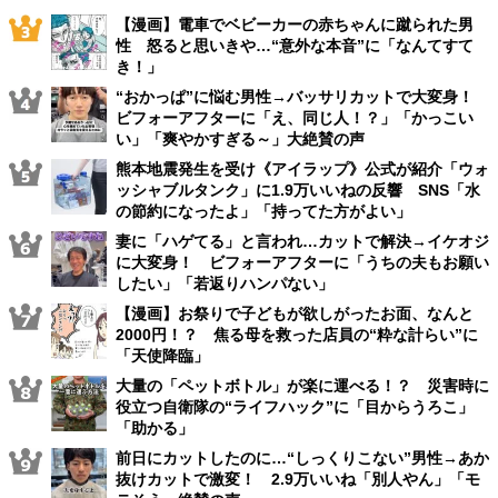
【漫画】電車でベビーカーの赤ちゃんに蹴られた男
性 怒ると思いきや…“意外な本音”に「なんてすて
き！」
“おかっぱ”に悩む男性→バッサリカットで大変身！
ビフォーアフターに「え、同じ人！？」「かっこい
い」「爽やかすぎる～」大絶賛の声
熊本地震発生を受け《アイラップ》公式が紹介「ウォ
ッシャブルタンク」に1.9万いいねの反響 SNS「水
の節約になったよ」「持ってた方がよい」
妻に「ハゲてる」と言われ…カットで解決→イケオジ
に大変身！ ビフォーアフターに「うちの夫もお願い
したい」「若返りハンパない」
【漫画】お祭りで子どもが欲しがったお面、なんと
2000円！？ 焦る母を救った店員の“粋な計らい”に
「天使降臨」
大量の「ペットボトル」が楽に運べる！？ 災害時に
役立つ自衛隊の“ライフハック”に「目からうろこ」
「助かる」
前日にカットしたのに…“しっくりこない”男性→あか
抜けカットで激変！ 2.9万いいね「別人やん」「モ