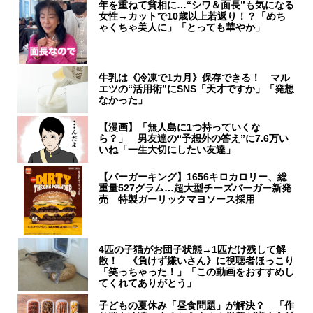
年を重ねて貧相に…“シワ＆面長”も気になる
女性→カットで10歳以上若返り！？「めち
ゃくちゃ美人に」「とっても華やか」
牛乳は《冷凍で1カ月》保存できる！ マル
エツの“活用術”にSNS「天才ですか」「発想
なかった」
【漫画】「無人島に1つ持っていくな
ら？」 男友達の“予想外の答え”に7.6万い
いね「一生大切にしたい友達」
【バーガーキング】1656キロカロリー、総
重量527グラム…超大型チーズバーガー新発
売 特製ガーリックマヨソース採用
4匹の子猫がお団子状態→1匹だけ残して解
散！ 《負けず嫌いさん》に視聴者ほっこり
「笑っちゃった！」「この動画をおすすめし
てくれてありがとう」
子どもの夏休み「昼食問題」が解決？ 「作