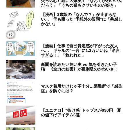
突っ込む》猫に大爆笑！「なんてかわいいん
だろう」「うちの猫もクサいものが好き」
【漫画】3歳娘の「なんで？」が止まらな
い… 母も困った“予想外の質問”に「共感し
かない」
【漫画】仕事で自己肯定感が下がった友人
へ… ギャルの“一言”に1.3万いいね「名言
すぎる！」「救われた」
新聞を読みたい飼い主 vs 気を引きたい子
猫 《全力の妨害》が反則級のかわいさ！
マスク着用だけじゃ不十分…避難所で「感染
症」を防ぐには？
【ユニクロ】“抜け感”トップスが990円 夏
の値下げアイテム6選