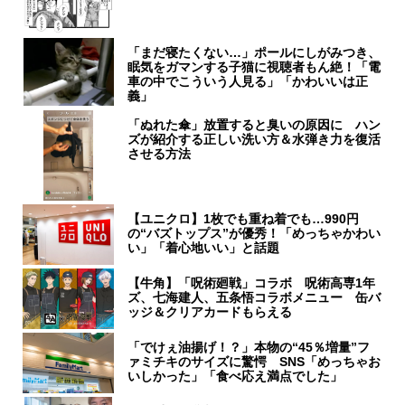
「まだ寝たくない…」ポールにしがみつき、
眠気をガマンする子猫に視聴者もん絶！「電
車の中でこういう人見る」「かわいいは正
義」
「ぬれた傘」放置すると臭いの原因に ハン
ズが紹介する正しい洗い方＆水弾き力を復活
させる方法
【ユニクロ】1枚でも重ね着でも…990円
の“バズトップス”が優秀！「めっちゃかわい
い」「着心地いい」と話題
【牛角】「呪術廻戦」コラボ 呪術高専1年
ズ、七海建人、五条悟コラボメニュー 缶バ
ッジ＆クリアカードもらえる
「でけぇ油揚げ！？」本物の“45％増量”フ
ァミチキのサイズに驚愕 SNS「めっちゃお
いしかった」「食べ応え満点でした」