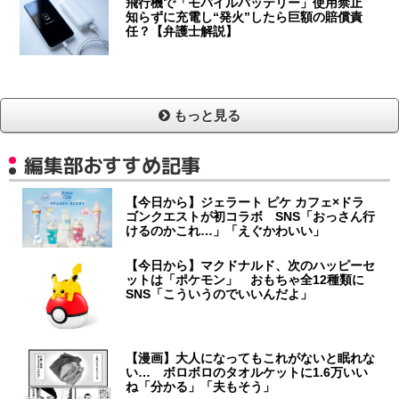
飛行機で「モバイルバッテリー」使用禁止
知らずに充電し“発火”したら巨額の賠償責
任？【弁護士解説】
もっと見る
編集部おすすめ記事
【今日から】ジェラート ピケ カフェ×ドラ
ゴンクエストが初コラボ SNS「おっさん行
けるのかこれ…」「えぐかわいい」
【今日から】マクドナルド、次のハッピーセ
ットは「ポケモン」 おもちゃ全12種類に
SNS「こういうのでいいんだよ」
【漫画】大人になってもこれがないと眠れな
い… ボロボロのタオルケットに1.6万いい
ね「分かる」「夫もそう」