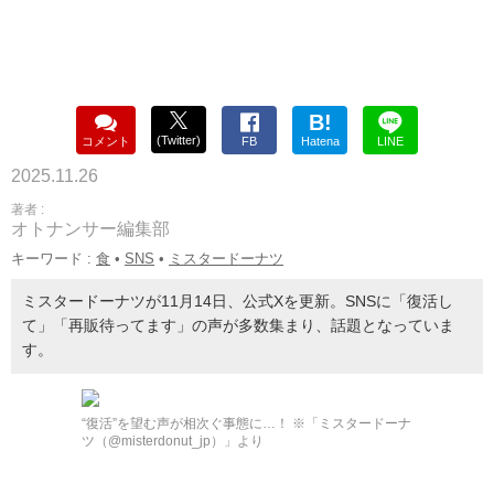
B!
(Twitter)
コメント
FB
Hatena
LINE
2025.11.26
著者 :
オトナンサー編集部
キーワード :
食
•
SNS
•
ミスタードーナツ
ミスタードーナツが11月14日、公式Xを更新。SNSに「復活し
て」「再販待ってます」の声が多数集まり、話題となっていま
す。
“復活”を望む声が相次ぐ事態に…！ ※「ミスタードーナ
ツ（@misterdonut_jp）」より