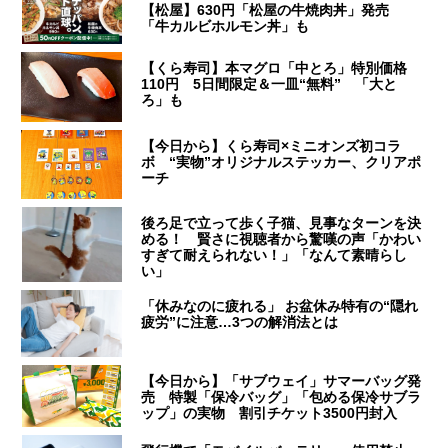
【松屋】630円「松屋の牛焼肉丼」発売
「牛カルビホルモン丼」も
【くら寿司】本マグロ「中とろ」特別価格
110円 5日間限定＆一皿“無料” 「大と
ろ」も
【今日から】くら寿司×ミニオンズ初コラ
ボ “実物”オリジナルステッカー、クリアポ
ーチ
後ろ足で立って歩く子猫、見事なターンを決
める！ 賢さに視聴者から驚嘆の声「かわい
すぎて耐えられない！」「なんて素晴らし
い」
「休みなのに疲れる」 お盆休み特有の“隠れ
疲労”に注意…3つの解消法とは
【今日から】「サブウェイ」サマーバッグ発
売 特製「保冷バッグ」「包める保冷サブラ
ップ」の実物 割引チケット3500円封入