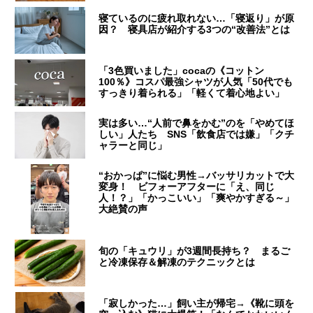
寝ているのに疲れ取れない…「寝返り」が原
因？ 寝具店が紹介する3つの“改善法”とは
「3色買いました」cocaの《コットン
100％》コスパ最強シャツが人気「50代でも
すっきり着られる」「軽くて着心地よい」
実は多い…“人前で鼻をかむ”のを「やめてほ
しい」人たち SNS「飲食店では嫌」「クチ
ャラーと同じ」
“おかっぱ”に悩む男性→バッサリカットで大
変身！ ビフォーアフターに「え、同じ
人！？」「かっこいい」「爽やかすぎる～」
大絶賛の声
旬の「キュウリ」が3週間長持ち？ まるご
と冷凍保存＆解凍のテクニックとは
「寂しかった…」飼い主が帰宅→《靴に頭を