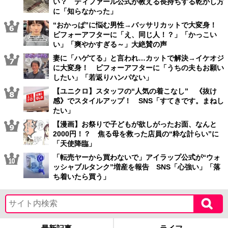
い？ ティファール公式が教える長持ちする乾かし方
に「知らなかった」
“おかっぱ”に悩む男性→バッサリカットで大変身！
ビフォーアフターに「え、同じ人！？」「かっこい
い」「爽やかすぎる～」大絶賛の声
妻に「ハゲてる」と言われ…カットで解決→イケオジ
に大変身！ ビフォーアフターに「うちの夫もお願い
したい」「若返りハンパない」
【ユニクロ】スタッフの“人気の着こなし” 《抜け
感》でスタイルアップ！ SNS「すてきです。まねし
たい」
【漫画】お祭りで子どもが欲しがったお面、なんと
2000円！？ 焦る母を救った店員の“粋な計らい”に
「天使降臨」
「転売ヤーから買わないで」アイラップ公式が“ウォ
ッシャブルタンク”増産を報告 SNS「心強い」「落
ち着いたら買う」