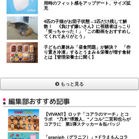
用時のフィット感をアップデート、サイズ拡
充
4匹の子猫がお団子状態→1匹だけ残して解
散！ 《負けず嫌いさん》に視聴者ほっこり
「笑っちゃった！」「この動画をおすすめし
てくれてありがとう」
子どもの夏休み「昼食問題」が解決？ 「作
り置き冷凍」するとうまみ＆栄養が増す食材
とは【管理栄養士に聞く】
もっと見る
編集部おすすめ記事
【VIVANT】ロッテ「コアラのマーチ」とコ
ラボ “乃木”堺雅人、“ノコル”二宮和也らが
コアラに 第1弾ステッカー＆缶バッジ
「graniph（グラニフ）」×ドラえもんコラ