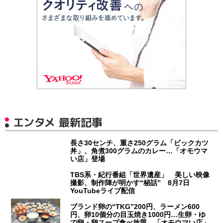
エンタメ 最新記事
長さ30センチ、重さ250グラム「ビックカツ
丼」、角煮300グラムのカレー…「オモウマ
い店」登場
TBS系・紀行番組「世界遺産」 美しい映像
撮影、制作陣が明かす“秘話” 8月7日
YouTubeライブ配信
ブランド卵の“TKG”200円、ラーメン600
円、卵10個分の目玉焼き1000円…生卵・ゆ
で卵・卵スープ食べ放題 「オモウマい店」