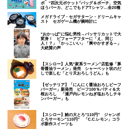
ボ “四次元ポケット”バッグ＆ポーチ、空気
ほうパーカ、どこでもドアTシャツ…全20種
メガドライブ・セガサターン・ドリームキャ
スト セガゲーム機が腕時計に
“おかっぱ”に悩む男性→バッサリカットで大
変身！ ビフォーアフターに「え、同じ
人！？」「かっこいい」「爽やかすぎる～」
大絶賛の声
【スシロー】人気“家系ラーメン”店監修「豚
骨醤油ラーメン」発売 シャーベット状のだ
しで楽しむ「とり天おろしうどん」も
【ゼッテリア】「にんにく醤油おろしビーフ
バーガー」新発売 ビーフ100％パティ＆大
根おろし 「瀬戸内レモンねぎ塩おろしチキ
ンバーガー」も
【スシロー】鮪の大とろ“110円” ジャンボ
とろサーモン“110円” 「C.C.レモン」コラ
ボ新作スイーツも