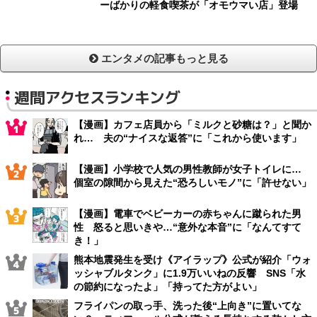
ーばかりの軽食喫茶が「オモウマい店」登場
エンタメの記事もっと見る
週間アクセスランキング
【漫画】カフェ店員から「ミルクと砂糖は？」と聞か
れ… 夫の“ナイスな返答”に「これから使います」
【漫画】小学校で人気の男性教師が女子トイレに…
個室の隙間から見えた“恐ろしいモノ”に「許せない」
【漫画】電車でベビーカーの赤ちゃんに蹴られた男
性 怒ると思いきや…“意外な本音”に「なんてすて
き！」
熊本地震発生を受け《アイラップ》公式が紹介「ウォ
ッシャブルタンク」に1.9万いいねの反響 SNS「水
の節約になったよ」「持ってた方がよい」
フライパンの取っ手、洗った後“上向き”に置いてな