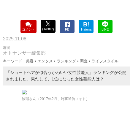
B!
(Twitter)
コメント
FB
Hatena
LINE
2025.11.08
著者 :
オトナンサー編集部
キーワード :
美容
•
エンタメ
•
ランキング
•
調査
•
ライフスタイル
「ショートヘアが似合うかわいい女性芸能人」ランキングが公開
されました。果たして、1位になった女性芸能人は？
波瑠さん（2017年2月、時事通信フォト）