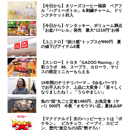
【今日から】タリーズコーヒー福袋 ベアフ
ル「ハグミーボトル」＆刺繍チャーム、ドリ
ンクチケット封入
【今日から】ケンタッキー、ボリューム満点
「お盆バーレル」発売 最大“1210円”お得
【ユニクロ】“抜け感”トップスが990円 夏
の値下げアイテム6選
【スシロー】トヨタ「GAZOO Racing」と
初コラボ 86、スープラ、カローラ、ヤリ
スの限定ミニカーもらえる
15年間のチリチリパーマ→《ゆるパーマ》
でお手入れラク、上品に大変身！「若々しく
なりましたね！」「うらやましい」
魚の“頭”丸ごと定食1480円、お魚定食（サ
バ）500円 今夜「オモウマい店」夏休みSP
【マクドナルド】次のハッピーセットは「ポ
ケモン」 ピカチュウ、イーブイ、カビゴ
ン、歴代“旅立ちの3匹”勢ぞろい