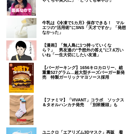
ゃくちゃ美人に」「とっても華やか」
牛乳は《冷凍で1カ月》保存できる！ マル
エツの“活用術”にSNS「天才ですか」「発想
なかった」
【漫画】「無人島に1つ持っていくな
ら？」 男友達の“予想外の答え”に7.6万い
いね「一生大切にしたい友達」
【バーガーキング】1656キロカロリー、総
重量527グラム…超大型チーズバーガー新発
売 特製ガーリックマヨソース採用
【ファミマ】「VIVANT」コラボ ソックス
＆タオルハンカチ発売 「別班饅頭」も
ユニクロ「エアリズム3Dマスク」再販 着