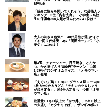
SP登場
「親身に悩みを聞いてくれそう」な芸能人ラ
ンキング 3位「内村光良」…小学生～高校
生の保護者300人超が選んだ2位＆1位は？
大人の渋さ＆色気？ 40代男性が選ぶ“イケ
てる”同世代俳優 3位「岡田准一」2位「小
栗旬」…1位は？
麺3玉、チャーシュー、目玉焼き、とんか
つ、かき揚げ入り“800円”ラーメン 白米
1.5杯分“750円”オムライス…「オモウマい
店」登場
「えぐい」鶏モモ肉300グラム＆豚ロース肉
4枚＆米2合＆うどん「チキンカツ＆しょう
が焼き定食」、米5合の定食も 今夜「オモ
ウマい店」
総重量1.1キロ以上の「かつ丼」、2キロ以上
の大盛り「カタヤキそば」、ザンギ25個の