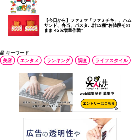
【今日から】ファミマ「ファミチキ」、ハム
サンド、弁当、パスタ…計13種“お値段その
まま 45％増量作戦”
キーワード
美容
エンタメ
ランキング
調査
ライフスタイル