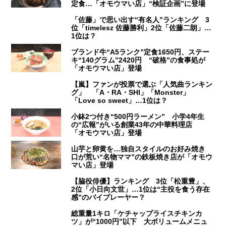
定食…「オモウマい店」“検証企画”に登場
「佐藤」で思い出す“有名人”ランキング 3
位「timelesz 佐藤勝利」2位「佐藤二朗」…
1位は？
ブランド牛“A5ランク”定食1650円、ステー
キ“140グラム”2420円 “破格”の食事処が
「オモウマい店」登場
【嵐】ファンが投票で選ぶ「人気曲ランキン
グ」 「A・RA・SHI」「Monster」
「Love so sweet」…1位は？
小鉢2つ付き“500円ラーメン” 小学4年生
の“広報”がいる創業43年の中華料理店
「オモウマい店」登場
山芋と卵黄を…独自スタイルのお好み焼き
口が荒い“名物ママ”の鉄板焼き店が「オモウ
マい店」登場
【脇役俳優】ランキング 3位「松重豊」、
2位「小日向文世」…1位は“主役を食う存在
感”のバイプレーヤー？
総重量1キロ「ケチャップライスチキンカ
ツ」が“1000円”以下 大ボリュームメニュ