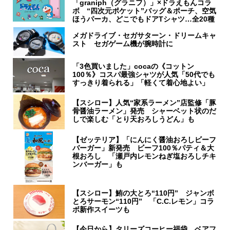
「graniph（グラニフ）」×ドラえもんコラ
ボ “四次元ポケット”バッグ＆ポーチ、空気
ほうパーカ、どこでもドアTシャツ…全20種
メガドライブ・セガサターン・ドリームキャ
スト セガゲーム機が腕時計に
「3色買いました」cocaの《コットン
100％》コスパ最強シャツが人気「50代でも
すっきり着られる」「軽くて着心地よい」
【スシロー】人気“家系ラーメン”店監修「豚
骨醤油ラーメン」発売 シャーベット状のだ
しで楽しむ「とり天おろしうどん」も
【ゼッテリア】「にんにく醤油おろしビーフ
バーガー」新発売 ビーフ100％パティ＆大
根おろし 「瀬戸内レモンねぎ塩おろしチキ
ンバーガー」も
【スシロー】鮪の大とろ“110円” ジャンボ
とろサーモン“110円” 「C.C.レモン」コラ
ボ新作スイーツも
【今日から】タリーズコーヒー福袋 ベアフ