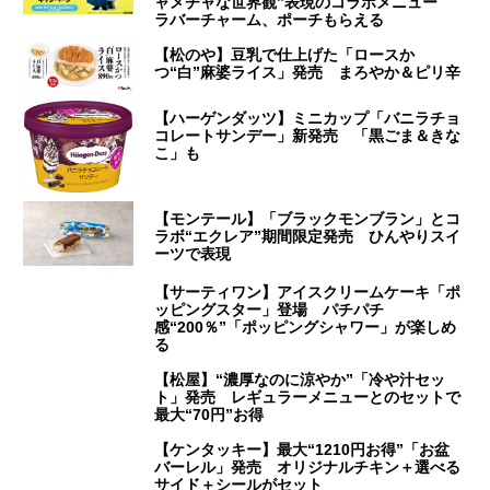
ャメチャな世界観”表現のコラボメニュー
ラバーチャーム、ポーチもらえる
【松のや】豆乳で仕上げた「ロースか
つ“白”麻婆ライス」発売 まろやか＆ピリ辛
【ハーゲンダッツ】ミニカップ「バニラチョ
コレートサンデー」新発売 「黒ごま＆きな
こ」も
【モンテール】「ブラックモンブラン」とコ
ラボ“エクレア”期間限定発売 ひんやりスイ
ーツで表現
【サーティワン】アイスクリームケーキ「ポ
ッピングスター」登場 パチパチ
感“200％”「ポッピングシャワー」が楽しめ
る
【松屋】“濃厚なのに涼やか”「冷や汁セッ
ト」発売 レギュラーメニューとのセットで
最大“70円”お得
【ケンタッキー】最大“1210円お得”「お盆
バーレル」発売 オリジナルチキン＋選べる
サイド＋シールがセット