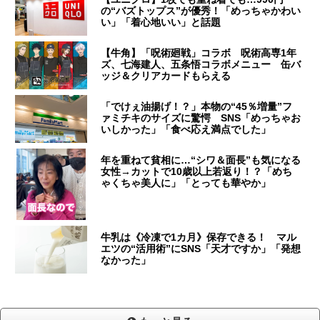
の“バズトップス”が優秀！「めっちゃかわい
い」「着心地いい」と話題
【牛角】「呪術廻戦」コラボ 呪術高専1年
ズ、七海建人、五条悟コラボメニュー 缶バ
ッジ＆クリアカードもらえる
「でけぇ油揚げ！？」本物の“45％増量”フ
ァミチキのサイズに驚愕 SNS「めっちゃお
いしかった」「食べ応え満点でした」
年を重ねて貧相に…“シワ＆面長”も気になる
女性→カットで10歳以上若返り！？「めち
ゃくちゃ美人に」「とっても華やか」
牛乳は《冷凍で1カ月》保存できる！ マル
エツの“活用術”にSNS「天才ですか」「発想
なかった」