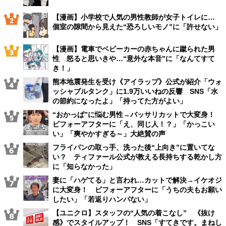
【漫画】小学校で人気の男性教師が女子トイレに…
個室の隙間から見えた“恐ろしいモノ”に「許せない」
【漫画】電車でベビーカーの赤ちゃんに蹴られた男
性 怒ると思いきや…“意外な本音”に「なんてすて
き！」
熊本地震発生を受け《アイラップ》公式が紹介「ウォ
ッシャブルタンク」に1.9万いいねの反響 SNS「水
の節約になったよ」「持ってた方がよい」
“おかっぱ”に悩む男性→バッサリカットで大変身！
ビフォーアフターに「え、同じ人！？」「かっこい
い」「爽やかすぎる～」大絶賛の声
フライパンの取っ手、洗った後“上向き”に置いてな
い？ ティファール公式が教える長持ちする乾かし方
に「知らなかった」
妻に「ハゲてる」と言われ…カットで解決→イケオジ
に大変身！ ビフォーアフターに「うちの夫もお願い
したい」「若返りハンパない」
【ユニクロ】スタッフの“人気の着こなし” 《抜け
感》でスタイルアップ！ SNS「すてきです。まねし