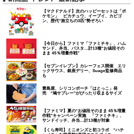
【マクドナルド】次のハッピーセットは「ポ
ケモン」 ピカチュウ、イーブイ、カビゴ
ン、歴代“旅立ちの3匹”勢ぞろい
【今日から】ファミマ「ファミチキ」、ハム
サンド、弁当、パスタ…計13種“お値段その
まま 45％増量作戦”
【セブンイレブン】カレーフェス開催 エリ
ックサウス、銀座デリー、Suage監修商品
も
豊島屋、シリコンポーチ「はとっこ」発
売 “鳩サブレー”がぴったり収まるサイズ
【ファミマ】夏の“お値段そのまま 45％増量
作戦”キャンペーン実施 「ファミチキ」、
サンドイッチ、弁当…計13種が対象
【くら寿司】ミニオンズと初コラボ “ハチ