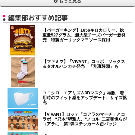
もっと見る
編集部おすすめ記事
【バーガーキング】1656キロカロリー、総
重量527グラム…超大型チーズバーガー新発
売 特製ガーリックマヨソース採用
【ファミマ】「VIVANT」コラボ ソックス
＆タオルハンカチ発売 「別班饅頭」も
ユニクロ「エアリズム3Dマスク」再販 着
用時のフィット感をアップデート、サイズ拡
充
【VIVANT】ロッテ「コアラのマーチ」とコ
ラボ “乃木”堺雅人、“ノコル”二宮和也らが
コアラに 第1弾ステッカー＆缶バッジ