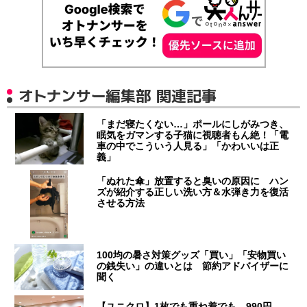
オトナンサー編集部 関連記事
「まだ寝たくない…」ポールにしがみつき、
眠気をガマンする子猫に視聴者もん絶！「電
車の中でこういう人見る」「かわいいは正
義」
「ぬれた傘」放置すると臭いの原因に ハン
ズが紹介する正しい洗い方＆水弾き力を復活
させる方法
100均の暑さ対策グッズ「買い」「安物買い
の銭失い」の違いとは 節約アドバイザーに
聞く
【ユニクロ】1枚でも重ね着でも…990円