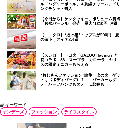
ル「ハグミーボトル」＆刺繍チャーム、ドリ
ンクチケット封入
【今日から】ケンタッキー、ボリューム満点
「お盆バーレル」発売 最大“1210円”お得
【ユニクロ】“抜け感”トップスが990円 夏
の値下げアイテム6選
【スシロー】トヨタ「GAZOO Racing」と
初コラボ 86、スープラ、カローラ、ヤリ
スの限定ミニカーもらえる
“おじさんファッション”論争→次のターゲッ
トは《ボディバッグ》？ 「パーカーもダ
メ、ハーフパンツもダメ」…悲鳴も
キーワード
オンデーズ
ファッション
ライフスタイル