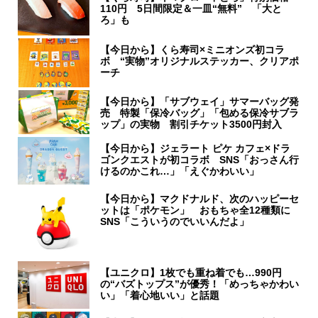
110円 5日間限定＆一皿“無料” 「大と
ろ」も
【今日から】くら寿司×ミニオンズ初コラ
ボ “実物”オリジナルステッカー、クリアポ
ーチ
【今日から】「サブウェイ」サマーバッグ発
売 特製「保冷バッグ」「包める保冷サブラ
ップ」の実物 割引チケット3500円封入
【今日から】ジェラート ピケ カフェ×ドラ
ゴンクエストが初コラボ SNS「おっさん行
けるのかこれ…」「えぐかわいい」
【今日から】マクドナルド、次のハッピーセ
ットは「ポケモン」 おもちゃ全12種類に
SNS「こういうのでいいんだよ」
【ユニクロ】1枚でも重ね着でも…990円
の“バズトップス”が優秀！「めっちゃかわい
い」「着心地いい」と話題