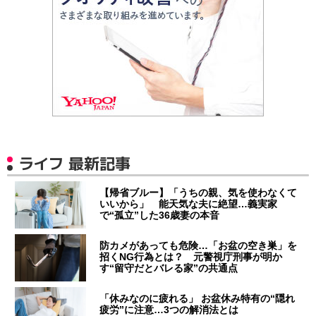
ライフ 最新記事
【帰省ブルー】「うちの親、気を使わなくて
いいから」 能天気な夫に絶望…義実家
で“孤立”した36歳妻の本音
防カメがあっても危険…「お盆の空き巣」を
招くNG行為とは？ 元警視庁刑事が明か
す“留守だとバレる家”の共通点
「休みなのに疲れる」 お盆休み特有の“隠れ
疲労”に注意…3つの解消法とは