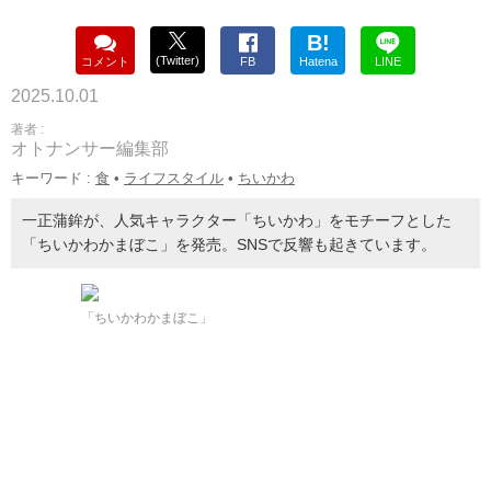
B!
(Twitter)
コメント
FB
Hatena
LINE
2025.10.01
著者 :
オトナンサー編集部
キーワード :
食
•
ライフスタイル
•
ちいかわ
一正蒲鉾が、人気キャラクター「ちいかわ」をモチーフとした
「ちいかわかまぼこ」を発売。SNSで反響も起きています。
「ちいかわかまぼこ」