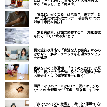
とは UCCに聞く、自宅でプロの味を再現
する「蒸らし」と「黄金比」
「電気代が安くなる」は危険？ 偽アプリ＆
SNS広告に潜む詐欺のワナ… 被害防ぐ3つの
対策【専門家解説】
「無糖炭酸水」は歯に影響する？ 知覚過敏
を防ぐ“正しい飲み方”とは
夏の旅行や帰省で「身近な人と衝突」するの
はなぜ？ 解決テクニックを心理カウンセラ
ーが解説
食欲ないのに体重増…「そうめんだけ」が原
因？ 夏バテ太り予防に役立つ栄養素＆夕食
の黄金比とは【管理栄養士に聞く】
風呂上がりのアイスはNG？ 夏にやりがち
な“3つの食習慣”が「不眠」引き起こすワケ
「歩けないほどの激痛」 暑いと“痛風”にな