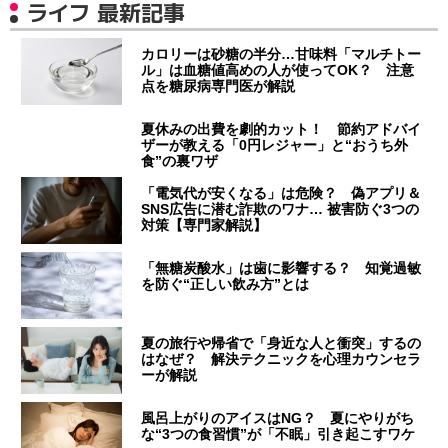
ライフ 最新記事
カロリーは砂糖の半分…甘味料「マルチトー
ル」は血糖値高めの人が使ってOK？ 注意
点を糖尿病専門医が解説
夏休みの出費を劇的カット！ 節約アドバイ
ザーが教える「0円レジャー」と“おうち外
食”の裏ワザ
「電気代が安くなる」は危険？ 偽アプリ＆
SNS広告に潜む詐欺のワナ… 被害防ぐ3つの
対策【専門家解説】
「無糖炭酸水」は歯に影響する？ 知覚過敏
を防ぐ“正しい飲み方”とは
夏の旅行や帰省で「身近な人と衝突」するの
はなぜ？ 解決テクニックを心理カウンセラ
ーが解説
風呂上がりのアイスはNG？ 夏にやりがち
な“3つの食習慣”が「不眠」引き起こすワケ