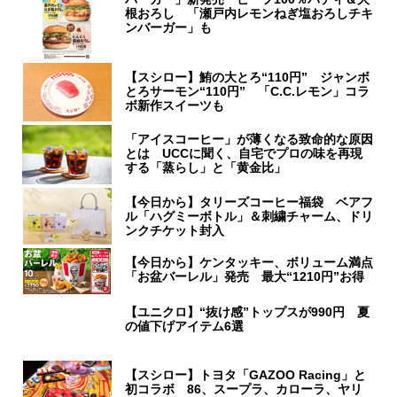
根おろし 「瀬戸内レモンねぎ塩おろしチキ
ンバーガー」も
【スシロー】鮪の大とろ“110円” ジャンボ
とろサーモン“110円” 「C.C.レモン」コラ
ボ新作スイーツも
「アイスコーヒー」が薄くなる致命的な原因
とは UCCに聞く、自宅でプロの味を再現
する「蒸らし」と「黄金比」
【今日から】タリーズコーヒー福袋 ベアフ
ル「ハグミーボトル」＆刺繍チャーム、ドリ
ンクチケット封入
【今日から】ケンタッキー、ボリューム満点
「お盆バーレル」発売 最大“1210円”お得
【ユニクロ】“抜け感”トップスが990円 夏
の値下げアイテム6選
【スシロー】トヨタ「GAZOO Racing」と
初コラボ 86、スープラ、カローラ、ヤリ