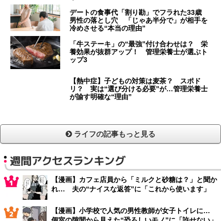
デートの食事代「割り勘」でフラれた33歳
男性の落とし穴 「じゃあ半分で」が相手を
冷めさせる“本当の理由”
「牛ステーキ」の“最強”付け合わせは？ 栄
養効果が抜群アップ！ 管理栄養士が選ぶト
ップ3
【熱中症】子どもの対策は麦茶？ スポド
リ？ 実は“選び分ける必要”が…管理栄養士
が諭す明確な“理由”
ライフの記事もっと見る
週間アクセスランキング
【漫画】カフェ店員から「ミルクと砂糖は？」と聞か
れ… 夫の“ナイスな返答”に「これから使います」
【漫画】小学校で人気の男性教師が女子トイレに…
個室の隙間から見えた“恐ろしいモノ”に「許せない」