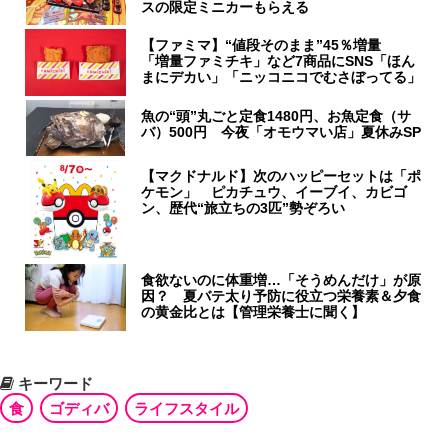
スの限定ミニカーもらえる
【ファミマ】“値段そのまま”45％増量
「増量ファミチキ」など7商品にSNS「ほん
まにデカい」「ニッコニコでむさぼってる」
魚の“頭”丸ごと定食1480円、お魚定食（サ
バ）500円 今夜「オモウマい店」夏休みSP
【マクドナルド】次のハッピーセットは「ポ
ケモン」 ピカチュウ、イーブイ、カビゴ
ン、歴代“旅立ちの3匹”勢ぞろい
食欲ないのに体重増…「そうめんだけ」が原
因？ 夏バテ太り予防に役立つ栄養素＆夕食
の黄金比とは【管理栄養士に聞く】
キーワード
食
ゴディバ
ライフスタイル