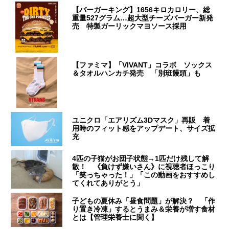
【バーガーキング】1656キロカロリー、総
重量527グラム…超大型チーズバーガー新発
売 特製ガーリックマヨソース採用
【ファミマ】「VIVANT」コラボ ソックス
＆タオルハンカチ発売 「別班饅頭」も
ユニクロ「エアリズム3Dマスク」再販 着
用時のフィット感をアップデート、サイズ拡
充
4匹の子猫がお団子状態→1匹だけ残して解
散！ 《負けず嫌いさん》に視聴者ほっこり
「笑っちゃった！」「この動画をおすすめし
てくれてありがとう」
子どもの夏休み「昼食問題」が解決？ 「作
り置き冷凍」するとうまみ＆栄養が増す食材
とは【管理栄養士に聞く】