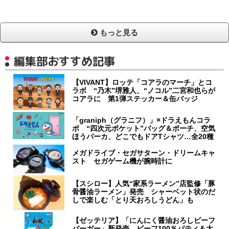
もっと見る
編集部おすすめ記事
【VIVANT】ロッテ「コアラのマーチ」とコ
ラボ “乃木”堺雅人、“ノコル”二宮和也らが
コアラに 第1弾ステッカー＆缶バッジ
「graniph（グラニフ）」×ドラえもんコラ
ボ “四次元ポケット”バッグ＆ポーチ、空気
ほうパーカ、どこでもドアTシャツ…全20種
メガドライブ・セガサターン・ドリームキャ
スト セガゲーム機が腕時計に
【スシロー】人気“家系ラーメン”店監修「豚
骨醤油ラーメン」発売 シャーベット状のだ
しで楽しむ「とり天おろしうどん」も
【ゼッテリア】「にんにく醤油おろしビーフ
バーガー」新発売 ビーフ100％パティ＆大