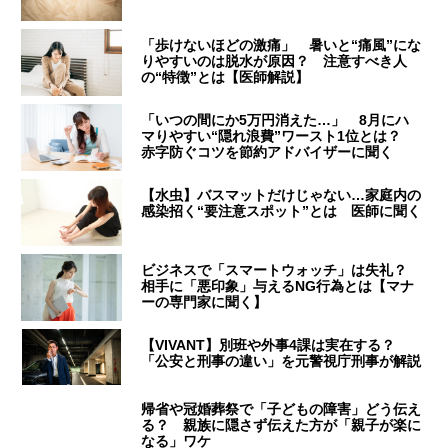
「歩けないほどの激痛」 暑いと“痛風”にな
りやすいのは脱水が原因？ 注意すべき人
の“特徴”とは【医師解説】
「いつの間にか5万円消えた…」 8月にハ
マりやすい“隠れ浪費”ワースト1位とは？
赤字防ぐコツを節約アドバイザーに聞く
【水虫】バスマットだけじゃない…家庭内の
感染招く“要注意スポット”とは 医師に聞く
ビジネスで「スマートウォッチ」は失礼？
相手に「悪印象」与えるNG行為とは【マナ
ーの専門家に聞く】
【VIVANT】別班や外事4課は実在する？
「公安と刑事の違い」を元警視庁刑事が解説
帰省や冠婚葬祭で「子どもの障害」どう伝え
る？ 親族に隠さず伝えた方が「親子が楽に
なる」ワケ