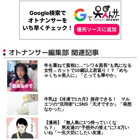
オトナンサー編集部 関連記事
年を重ねて貧相に…“シワ＆面長”も気になる
女性→カットで10歳以上若返り！？「めち
ゃくちゃ美人に」「とっても華やか」
牛乳は《冷凍で1カ月》保存できる！ マル
エツの“活用術”にSNS「天才ですか」「発想
なかった」
【漫画】「無人島に1つ持っていくな
ら？」 男友達の“予想外の答え”に7.6万い
いね「一生大切にしたい友達」