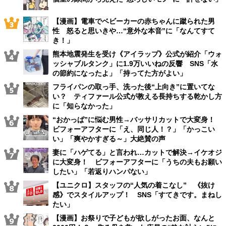
【漫画】電車でベビーカーの赤ちゃんに蹴られた男
性 怒ると思いきや…“意外な本音”に「なんてすて
き！」
熊本地震発生を受け《アイラップ》公式が紹介「ウォ
ッシャブルタンク」に1.9万いいねの反響 SNS「水
の節約になったよ」「持ってた方がよい」
フライパンの取っ手、洗った後“上向き”に置いてな
い？ ティファール公式が教える長持ちする乾かし方
に「知らなかった」
“おかっぱ”に悩む男性→バッサリカットで大変身！
ビフォーアフターに「え、同じ人！？」「かっこい
い」「爽やかすぎる～」大絶賛の声
妻に「ハゲてる」と言われ…カットで解決→イケオジ
に大変身！ ビフォーアフターに「うちの夫もお願い
したい」「若返りハンパない」
【ユニクロ】スタッフの“人気の着こなし” 《抜け
感》でスタイルアップ！ SNS「すてきです。まねし
たい」
【漫画】お祭りで子どもが欲しがったお面、なんと