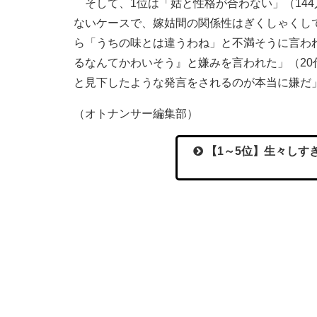
そして、1位は「姑と性格が合わない」（14
ないケースで、嫁姑間の関係性はぎくしゃくし
ら「うちの味とは違うわね」と不満そうに言わ
るなんてかわいそう』と嫌みを言われた」（2
と見下したような発言をされるのが本当に嫌だ
（オトナンサー編集部）
【1～5位】生々しす