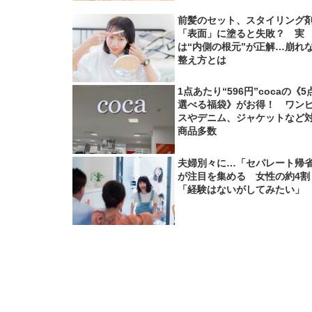
前髪のセット、スタイリング
「表面」に塗ると失敗？ 実
は“内側の根元”が正解…崩れ
整え方とは
1点あたり“596円”cocaの《5
選べる福袋》がお得！ ワン
スやデニム、ジャケットなど
商品多数
夫婦別々に…「セパレート帰
が注目を集める 女性の約4割
「経験はないがしてみたい」