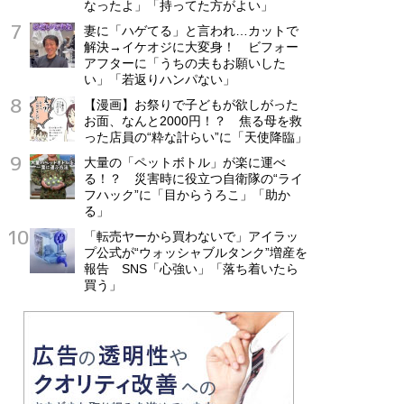
なったよ」「持ってた方がよい」
妻に「ハゲてる」と言われ…カットで
解決→イケオジに大変身！ ビフォー
アフターに「うちの夫もお願いした
い」「若返りハンパない」
【漫画】お祭りで子どもが欲しがった
お面、なんと2000円！？ 焦る母を救
った店員の“粋な計らい”に「天使降臨」
大量の「ペットボトル」が楽に運べ
る！？ 災害時に役立つ自衛隊の“ライ
フハック”に「目からうろこ」「助か
る」
「転売ヤーから買わないで」アイラッ
プ公式が“ウォッシャブルタンク”増産を
報告 SNS「心強い」「落ち着いたら
買う」