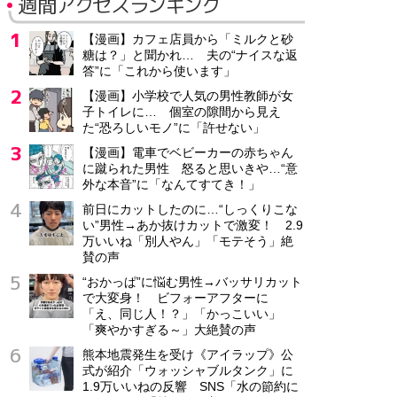
週間アクセスランキング
【漫画】カフェ店員から「ミルクと砂
糖は？」と聞かれ… 夫の“ナイスな返
答”に「これから使います」
【漫画】小学校で人気の男性教師が女
子トイレに… 個室の隙間から見え
た“恐ろしいモノ”に「許せない」
【漫画】電車でベビーカーの赤ちゃん
に蹴られた男性 怒ると思いきや…“意
外な本音”に「なんてすてき！」
前日にカットしたのに…“しっくりこな
い”男性→あか抜けカットで激変！ 2.9
万いいね「別人やん」「モテそう」絶
賛の声
“おかっぱ”に悩む男性→バッサリカット
で大変身！ ビフォーアフターに
「え、同じ人！？」「かっこいい」
「爽やかすぎる～」大絶賛の声
熊本地震発生を受け《アイラップ》公
式が紹介「ウォッシャブルタンク」に
1.9万いいねの反響 SNS「水の節約に