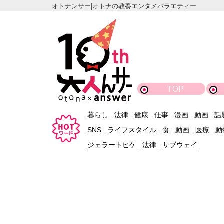
オトナンサー|オトナの教養エンタメバラエティー
TOP
暮らし
法律
健康
仕事
漫画
動画
話
SNS
ライフスタイル
食
動画
医療
動
ジェラートピケ
法律
サブウェイ