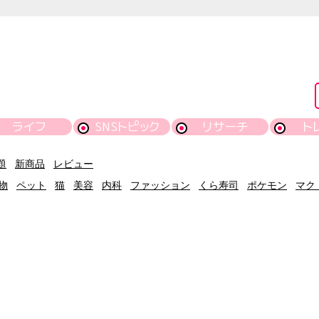
ライフ
SNSトピック
リサーチ
ト
題
新商品
レビュー
物
ペット
猫
美容
内科
ファッション
くら寿司
ポケモン
マク