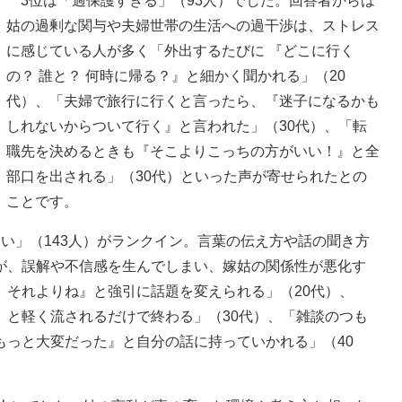
3位は「過保護すぎる」（93人）でした。回答者からは
姑の過剰な関与や夫婦世帯の生活への過干渉は、ストレス
に感じている人が多く「外出するたびに 『どこに行く
の？ 誰と？ 何時に帰る？』と細かく聞かれる」（20
代）、「夫婦で旅行に行くと言ったら、『迷子になるかも
しれないからついて行く』と言われた」（30代）、「転
職先を決めるときも『そこよりこっちの方がいい！』と全
部口を出される」（30代）といった声が寄せられたとの
ことです。
い」（143人）がランクイン。言葉の伝え方や話の聞き方
が、誤解や不信感を生んでしまい、嫁姑の関係性が悪化す
、それよりね』と強引に話題を変えられる」（20代）、
』と軽く流されるだけで終わる」（30代）、「雑談のつも
もっと大変だった』と自分の話に持っていかれる」（40
。