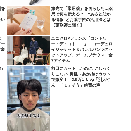
剤を
旅先で「常用薬」を切らした…薬
局で何を伝える？ “あると助か
ない
る情報”とお薬手帳の活用法とは
【薬剤師に聞く】
点
ユニクロ×フランス「コントワ
ピー
ー・デ・コトニエ」 コーデュロ
対象
イジャケット＆バレルパンツのセ
ットアップ、デニムブラウス…全
7アイテム
省」
前日にカットしたのに…“しっく
りこない”男性→あか抜けカット
で激変！ 2.9万いいね「別人や
ん」「モテそう」絶賛の声