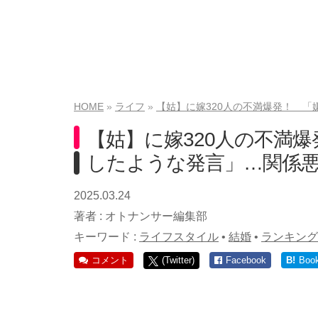
HOME
ライフ
【姑】に嫁320人の不満爆発！ 「
【姑】に嫁320人の不満
したような発言」…関係悪
2025.03.24
著者 :
オトナンサー編集部
キーワード :
ライフスタイル
•
結婚
•
ランキング
コメント
(Twitter)
Facebook
B!
Boo