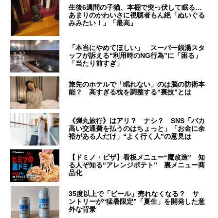
生後6週間の子猫、本棚で突っ伏して眠る…
あまりのかわいさに視聴者もん絶「ぬいぐる
みみたい！」「最高」
「本当にやめてほしい」 スーパー銭湯スタ
ッフが訴える“利用時のNG行為”に「困る」
「当たり前すぎ」
旅先のホテルで「眠れない」のは脳の防衛本
能？ 高すぎる枕を調整する“裏技”とは
《弾丸旅行》はアリ？ ナシ？ SNS「バカ
高い交通費を払うのはちょっと」「お金に余
裕がある人だけ」“よく行く人”の意見は
【ドミノ・ピザ】看板メニュー“魔改造” 知
る人ぞ知る“アレンジポテト” 裏メニュー商
品化
35度以上で「ビール」売れなくなる？ サ
ントリーが“猛暑限定”「夏生」を開発した意
外な背景