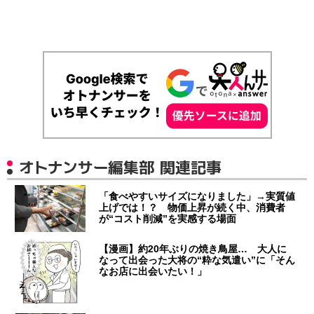
オトナンサー編集部 関連記事
「食べやすいサイズになりました」→実質値
上げでは！？ 物価上昇が続く中、消費者
が“コスト削減”を実感する場面
【漫画】約20年ぶりの焼き鳥屋… 大人に
なって出会った大将の“粋な気遣い”に「そん
なお店に出会いたい！」