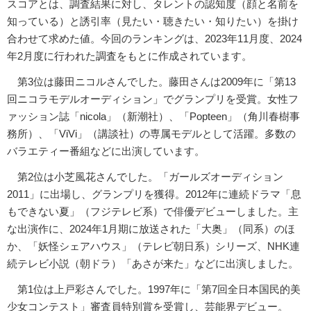
スコアとは、調査結果に対し、タレントの認知度（顔と名前を
知っている）と誘引率（見たい・聴きたい・知りたい）を掛け
合わせて求めた値。今回のランキングは、2023年11月度、2024
年2月度に行われた調査をもとに作成されています。
第3位は藤田ニコルさんでした。藤田さんは2009年に「第13
回ニコラモデルオーディション」でグランプリを受賞。女性フ
ァッション誌「nicola」（新潮社）、「Popteen」（角川春樹事
務所）、「ViVi」（講談社）の専属モデルとして活躍。多数の
バラエティー番組などに出演しています。
第2位は小芝風花さんでした。「ガールズオーディション
2011」に出場し、グランプリを獲得。2012年に連続ドラマ「息
もできない夏」（フジテレビ系）で俳優デビューしました。主
な出演作に、2024年1月期に放送された「大奥」（同系）のほ
か、「妖怪シェアハウス」（テレビ朝日系）シリーズ、NHK連
続テレビ小説（朝ドラ）「あさが来た」などに出演しました。
第1位は上戸彩さんでした。1997年に「第7回全日本国民的美
少女コンテスト」審査員特別賞を受賞し、芸能界デビュー。