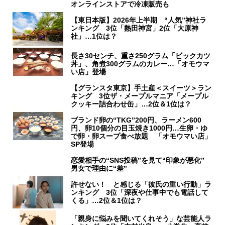
オンラインストアで冷凍販売も
【東日本版】2026年上半期 “人気”神社ラ
ンキング 3位「熱田神宮」2位「大原神
社」…1位は？
長さ30センチ、重さ250グラム「ビックカツ
丼」、角煮300グラムのカレー…「オモウマ
い店」登場
【グランスタ東京】手土産＜スイーツ＞ラン
キング 3位ザ・メープルマニア「メープル
クッキー詰合わせ缶」…2位＆1位は？
ブランド卵の“TKG”200円、ラーメン600
円、卵10個分の目玉焼き1000円…生卵・ゆ
で卵・卵スープ食べ放題 「オモウマい店」
SP登場
恋愛相手の“SNS投稿”を見て“印象が悪化”
男女で理由に“差”
許せない！ と感じる「彼氏の重い行動」ラ
ンキング 3位「深夜や仕事中でも電話して
くる」…2位＆1位は？
「親身に悩みを聞いてくれそう」な芸能人ラ