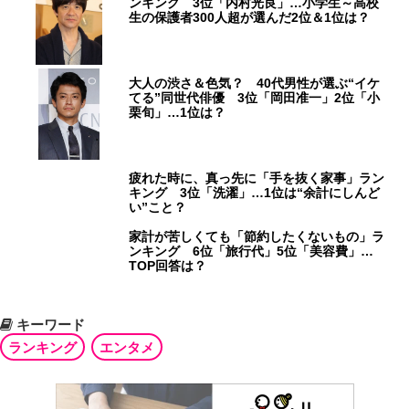
ンキング 3位「内村光良」…小学生～高校
生の保護者300人超が選んだ2位＆1位は？
大人の渋さ＆色気？ 40代男性が選ぶ“イケ
てる”同世代俳優 3位「岡田准一」2位「小
栗旬」…1位は？
疲れた時に、真っ先に「手を抜く家事」ラン
キング 3位「洗濯」…1位は“余計にしんど
い”こと？
家計が苦しくても「節約したくないもの」ラ
ンキング 6位「旅行代」5位「美容費」…
TOP回答は？
キーワード
ランキング
エンタメ