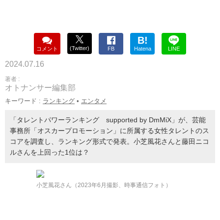
B!
(Twitter)
コメント
FB
Hatena
LINE
2024.07.16
著者 :
オトナンサー編集部
キーワード :
ランキング
•
エンタメ
「タレントパワーランキング supported by DmMiX」が、芸能
事務所「オスカープロモーション」に所属する女性タレントのス
コアを調査し、ランキング形式で発表。小芝風花さんと藤田ニコ
ルさんを上回った1位は？
小芝風花さん（2023年6月撮影、時事通信フォト）