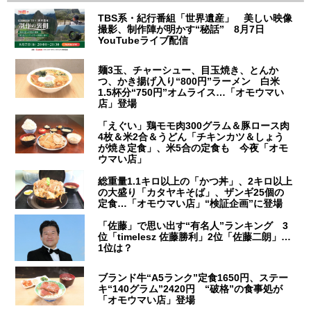
TBS系・紀行番組「世界遺産」 美しい映像
撮影、制作陣が明かす“秘話” 8月7日
YouTubeライブ配信
麺3玉、チャーシュー、目玉焼き、とんか
つ、かき揚げ入り“800円”ラーメン 白米
1.5杯分“750円”オムライス…「オモウマい
店」登場
「えぐい」鶏モモ肉300グラム＆豚ロース肉
4枚＆米2合＆うどん「チキンカツ＆しょう
が焼き定食」、米5合の定食も 今夜「オモ
ウマい店」
総重量1.1キロ以上の「かつ丼」、2キロ以上
の大盛り「カタヤキそば」、ザンギ25個の
定食…「オモウマい店」“検証企画”に登場
「佐藤」で思い出す“有名人”ランキング 3
位「timelesz 佐藤勝利」2位「佐藤二朗」…
1位は？
ブランド牛“A5ランク”定食1650円、ステー
キ“140グラム”2420円 “破格”の食事処が
「オモウマい店」登場