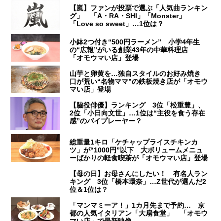
【嵐】ファンが投票で選ぶ「人気曲ランキン
グ」 「A・RA・SHI」「Monster」
「Love so sweet」…1位は？
小鉢2つ付き“500円ラーメン” 小学4年生
の“広報”がいる創業43年の中華料理店
「オモウマい店」登場
山芋と卵黄を…独自スタイルのお好み焼き
口が荒い“名物ママ”の鉄板焼き店が「オモウ
マい店」登場
【脇役俳優】ランキング 3位「松重豊」、
2位「小日向文世」…1位は“主役を食う存在
感”のバイプレーヤー？
総重量1キロ「ケチャップライスチキンカ
ツ」が“1000円”以下 大ボリュームメニュ
ーばかりの軽食喫茶が「オモウマい店」登場
【母の日】お母さんにしたい！ 有名人ラン
キング 3位「橋本環奈」…Z世代が選んだ2
位＆1位は？
「マンマミーア！」1カ月先まで予約… 京
都の人気イタリアン「大扇食堂」 「オモウ
マい店」で最新映像