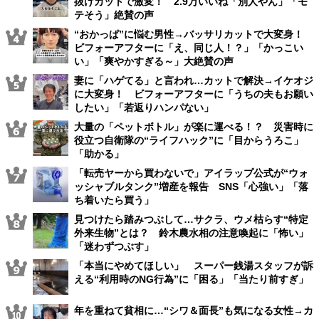
抜けカットで激変！ 2.9万いいね「別人やん」「モ
テそう」絶賛の声
“おかっぱ”に悩む男性→バッサリカットで大変身！
ビフォーアフターに「え、同じ人！？」「かっこい
い」「爽やかすぎる～」大絶賛の声
妻に「ハゲてる」と言われ…カットで解決→イケオジ
に大変身！ ビフォーアフターに「うちの夫もお願い
したい」「若返りハンパない」
大量の「ペットボトル」が楽に運べる！？ 災害時に
役立つ自衛隊の“ライフハック”に「目からうろこ」
「助かる」
「転売ヤーから買わないで」アイラップ公式が“ウォ
ッシャブルタンク”増産を報告 SNS「心強い」「落
ち着いたら買う」
見つけたら踏みつぶして…サクラ、ウメ枯らす“特定
外来生物”とは？ 鈴木農水相の注意喚起に「怖い」
「迷わずつぶす」
「本当にやめてほしい」 スーパー銭湯スタッフが訴
える“利用時のNG行為”に「困る」「当たり前すぎ」
年を重ねて貧相に…“シワ＆面長”も気になる女性→カ