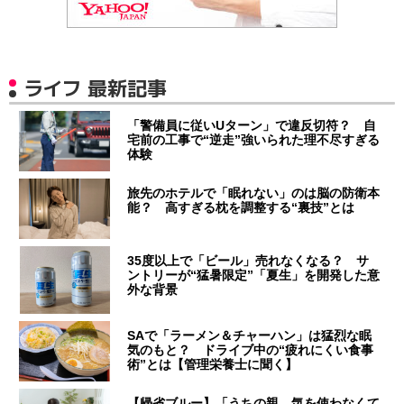
ライフ 最新記事
「警備員に従いUターン」で違反切符？ 自
宅前の工事で“逆走”強いられた理不尽すぎる
体験
旅先のホテルで「眠れない」のは脳の防衛本
能？ 高すぎる枕を調整する“裏技”とは
35度以上で「ビール」売れなくなる？ サ
ントリーが“猛暑限定”「夏生」を開発した意
外な背景
SAで「ラーメン＆チャーハン」は猛烈な眠
気のもと？ ドライブ中の“疲れにくい食事
術”とは【管理栄養士に聞く】
【帰省ブルー】「うちの親、気を使わなくて