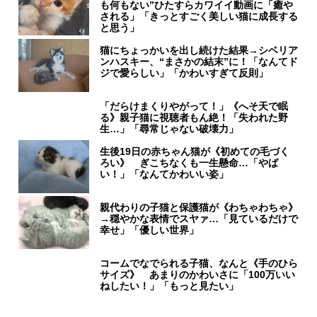
も何もない”ひたすらカワイイ動画に「癒や
される」「きっとすごく美しい猫に成長する
と思う」
猫にちょっかいを出し続けた結果→シベリア
ンハスキー、“まさかの結末”に！「なんてド
ジで愛らしい」「かわいすぎて反則」
「だらけまくりやがって！」《へそ天で眠
る》親子猫に視聴者もん絶！「失われた野
生…」「尋常じゃない破壊力」
生後19日の赤ちゃん猫が《初めての毛づく
ろい》 ぎこちなくも一生懸命…「やば
い！」「なんてかわいい姿」
親代わりの子猫と保護猫が《わちゃわちゃ》
→穏やかな表情でスヤァ…「見ているだけで
幸せ」「優しい世界」
コームでなでられる子猫、なんと《手のひら
サイズ》 あまりのかわいさに「100万いい
ねしたい！」「もっと見たい」