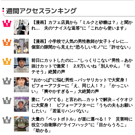
週間アクセスランキング
【漫画】カフェ店員から「ミルクと砂糖は？」と聞か
れ… 夫の“ナイスな返答”に「これから使います」
【漫画】小学校で人気の男性教師が女子トイレに…
個室の隙間から見えた“恐ろしいモノ”に「許せない」
前日にカットしたのに…“しっくりこない”男性→あか
抜けカットで激変！ 2.9万いいね「別人やん」「モ
テそう」絶賛の声
“おかっぱ”に悩む男性→バッサリカットで大変身！
ビフォーアフターに「え、同じ人！？」「かっこい
い」「爽やかすぎる～」大絶賛の声
妻に「ハゲてる」と言われ…カットで解決→イケオジ
に大変身！ ビフォーアフターに「うちの夫もお願い
したい」「若返りハンパない」
大量の「ペットボトル」が楽に運べる！？ 災害時に
役立つ自衛隊の“ライフハック”に「目からうろこ」
「助かる」