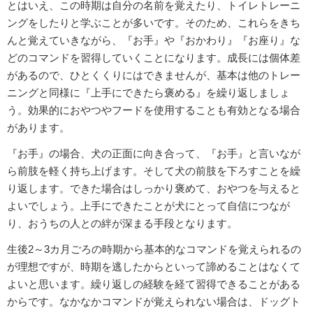
とはいえ、この時期は自分の名前を覚えたり、トイレトレーニ
ングをしたりと学ぶことが多いです。そのため、これらをきち
んと覚えていきながら、『お手』や『おかわり』『お座り』な
どのコマンドを習得していくことになります。成長には個体差
があるので、ひとくくりにはできませんが、基本は他のトレー
ニングと同様に『上手にできたら褒める』を繰り返しましょ
う。効果的におやつやフードを使用することも有効となる場合
があります。
『お手』の場合、犬の正面に向き合って、『お手』と言いなが
ら前肢を軽く持ち上げます。そして犬の前肢を下ろすことを繰
り返します。できた場合はしっかり褒めて、おやつを与えると
よいでしょう。上手にできたことが犬にとって自信につなが
り、おうちの人との絆が深まる手段となります。
生後2～3カ月ごろの時期から基本的なコマンドを覚えられるの
が理想ですが、時期を逃したからといって諦めることはなくて
よいと思います。繰り返しの経験を経て習得できることがある
からです。なかなかコマンドが覚えられない場合は、ドッグト