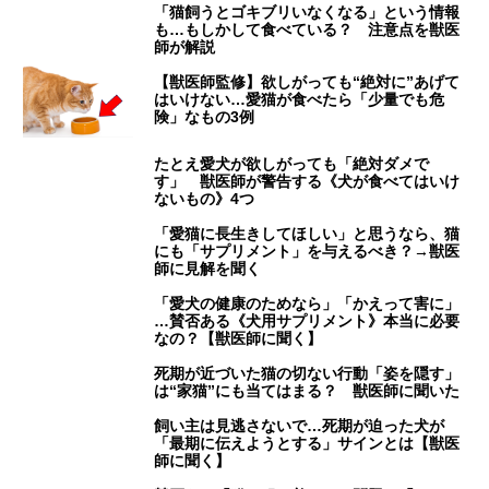
「猫飼うとゴキブリいなくなる」という情報
も…もしかして食べている？ 注意点を獣医
師が解説
【獣医師監修】欲しがっても“絶対に”あげて
はいけない…愛猫が食べたら「少量でも危
険」なもの3例
たとえ愛犬が欲しがっても「絶対ダメで
す」 獣医師が警告する《犬が食べてはいけ
ないもの》4つ
「愛猫に長生きしてほしい」と思うなら、猫
にも「サプリメント」を与えるべき？→獣医
師に見解を聞く
「愛犬の健康のためなら」「かえって害に」
…賛否ある《犬用サプリメント》本当に必要
なの？【獣医師に聞く】
死期が近づいた猫の切ない行動「姿を隠す」
は“家猫”にも当てはまる？ 獣医師に聞いた
飼い主は見逃さないで…死期が迫った犬が
「最期に伝えようとする」サインとは【獣医
師に聞く】