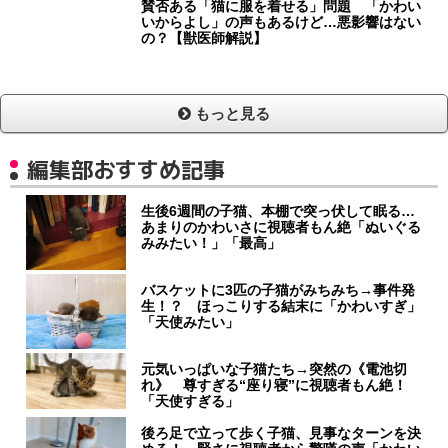
賛否ある「猫に服を着せる」問題 「かわい
いからよし」の声もあるけど…悪影響はない
の？【獣医師解説】
もっと見る
編集部おすすめ記事
生後6週間の子猫、本棚で突っ伏して眠る…
あまりのかわいさに視聴者もん絶「ぬいぐる
みみたい！」「最高」
バスケットに3匹の子猫がみちみち→事件発
生！？ ほっこりする結末に「かわいすぎ」
「天使みたい」
元気いっぱいな子猫たち→突然の《電池切
れ》 尊すぎる“座り寝”に視聴者もん絶！
「天使すぎる」
後ろ足で立って歩く子猫、見事なターンを決