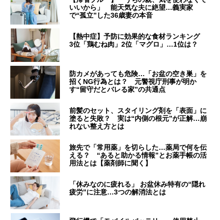
いいから」 能天気な夫に絶望…義実家
で“孤立”した36歳妻の本音
【熱中症】予防に効果的な食材ランキング
3位「鶏むね肉」2位「マグロ」…1位は？
防カメがあっても危険…「お盆の空き巣」を
招くNG行為とは？ 元警視庁刑事が明か
す“留守だとバレる家”の共通点
前髪のセット、スタイリング剤を「表面」に
塗ると失敗？ 実は“内側の根元”が正解…崩
れない整え方とは
旅先で「常用薬」を切らした…薬局で何を伝
える？ “あると助かる情報”とお薬手帳の活
用法とは【薬剤師に聞く】
「休みなのに疲れる」 お盆休み特有の“隠れ
疲労”に注意…3つの解消法とは