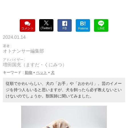
B!
(Twitter)
コメント
FB
Hatena
LINE
2024.01.14
著者 :
オトナンサー編集部
アドバイザー :
増田国充（ますだ・くにみつ）
キーワード :
動物
•
ペット
•
犬
従順でかわいらしい、犬の「お手」や「おかわり」。芸のイメー
ジを持つ人もいると思いますが、犬を飼ったら必ず教えないとい
けないのでしょうか。獣医師に聞いてみました。