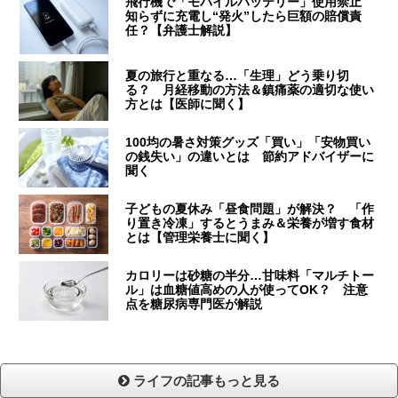
飛行機で「モバイルバッテリー」使用禁止
知らずに充電し“発火”したら巨額の賠償責
任？【弁護士解説】
夏の旅行と重なる…「生理」どう乗り切
る？ 月経移動の方法＆鎮痛薬の適切な使い
方とは【医師に聞く】
100均の暑さ対策グッズ「買い」「安物買い
の銭失い」の違いとは 節約アドバイザーに
聞く
子どもの夏休み「昼食問題」が解決？ 「作
り置き冷凍」するとうまみ＆栄養が増す食材
とは【管理栄養士に聞く】
カロリーは砂糖の半分…甘味料「マルチトー
ル」は血糖値高めの人が使ってOK？ 注意
点を糖尿病専門医が解説
ライフの記事もっと見る