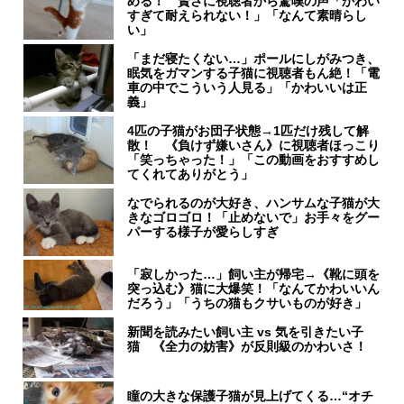
める！ 賢さに視聴者から驚嘆の声「かわい
すぎて耐えられない！」「なんて素晴らし
い」
「まだ寝たくない…」ポールにしがみつき、
眠気をガマンする子猫に視聴者もん絶！「電
車の中でこういう人見る」「かわいいは正
義」
4匹の子猫がお団子状態→1匹だけ残して解
散！ 《負けず嫌いさん》に視聴者ほっこり
「笑っちゃった！」「この動画をおすすめし
てくれてありがとう」
なでられるのが大好き、ハンサムな子猫が大
きなゴロゴロ！「止めないで」お手々をグー
パーする様子が愛らしすぎ
「寂しかった…」飼い主が帰宅→《靴に頭を
突っ込む》猫に大爆笑！「なんてかわいいん
だろう」「うちの猫もクサいものが好き」
新聞を読みたい飼い主 vs 気を引きたい子
猫 《全力の妨害》が反則級のかわいさ！
瞳の大きな保護子猫が見上げてくる…“オチ