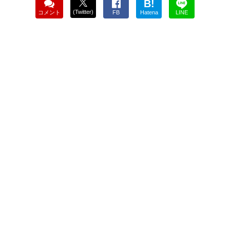
B!
(Twitter)
コメント
FB
Hatena
LINE