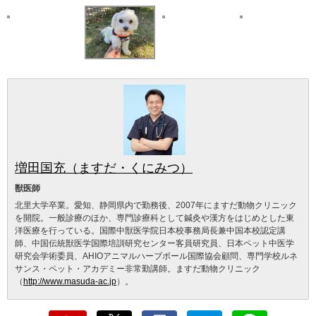
増田国充（ますだ・くにみつ）
獣医師
北里大学卒業。愛知、静岡県内で勤務後、2007年にますだ動物クリニック
を開院。一般診療のほか、専門診療科として鍼灸や漢方をはじめとした東
洋医療を行っている。国際中獣医学院日本校事務局長兼中国本校認定講
師、中国伝統獣医学国際培訓研究センター客員研究員、日本ペット中医学
研究会学術委員、AHIOアニマルハーブボール国際協会顧問、専門学校ルネ
サンス・ペット・アカデミー非常勤講師。ますだ動物クリニック
（
http://www.masuda-ac.jp
）。