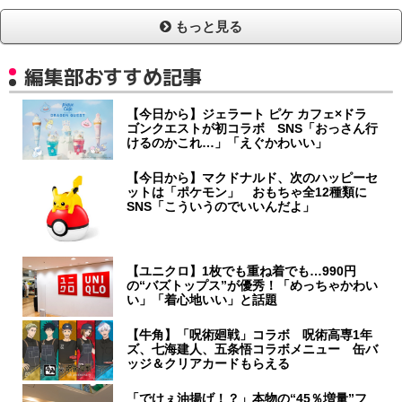
もっと見る
編集部おすすめ記事
【今日から】ジェラート ピケ カフェ×ドラ
ゴンクエストが初コラボ SNS「おっさん行
けるのかこれ…」「えぐかわいい」
【今日から】マクドナルド、次のハッピーセ
ットは「ポケモン」 おもちゃ全12種類に
SNS「こういうのでいいんだよ」
【ユニクロ】1枚でも重ね着でも…990円
の“バズトップス”が優秀！「めっちゃかわい
い」「着心地いい」と話題
【牛角】「呪術廻戦」コラボ 呪術高専1年
ズ、七海建人、五条悟コラボメニュー 缶バ
ッジ＆クリアカードもらえる
「でけぇ油揚げ！？」本物の“45％増量”フ