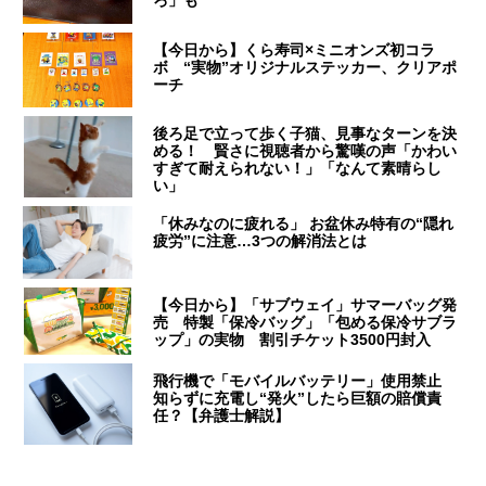
【今日から】くら寿司×ミニオンズ初コラ
ボ “実物”オリジナルステッカー、クリアポ
ーチ
後ろ足で立って歩く子猫、見事なターンを決
める！ 賢さに視聴者から驚嘆の声「かわい
すぎて耐えられない！」「なんて素晴らし
い」
「休みなのに疲れる」 お盆休み特有の“隠れ
疲労”に注意…3つの解消法とは
【今日から】「サブウェイ」サマーバッグ発
売 特製「保冷バッグ」「包める保冷サブラ
ップ」の実物 割引チケット3500円封入
飛行機で「モバイルバッテリー」使用禁止
知らずに充電し“発火”したら巨額の賠償責
任？【弁護士解説】