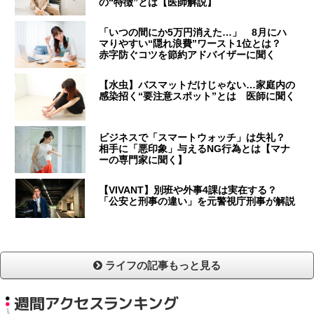
の“特徴”とは【医師解説】
「いつの間にか5万円消えた…」 8月にハ
マりやすい“隠れ浪費”ワースト1位とは？
赤字防ぐコツを節約アドバイザーに聞く
【水虫】バスマットだけじゃない…家庭内の
感染招く“要注意スポット”とは 医師に聞く
ビジネスで「スマートウォッチ」は失礼？
相手に「悪印象」与えるNG行為とは【マナ
ーの専門家に聞く】
【VIVANT】別班や外事4課は実在する？
「公安と刑事の違い」を元警視庁刑事が解説
ライフの記事もっと見る
週間アクセスランキング