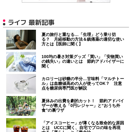
ライフ 最新記事
夏の旅行と重なる…「生理」どう乗り切
る？ 月経移動の方法＆鎮痛薬の適切な使い
方とは【医師に聞く】
100均の暑さ対策グッズ「買い」「安物買い
の銭失い」の違いとは 節約アドバイザーに
聞く
カロリーは砂糖の半分…甘味料「マルチトー
ル」は血糖値高めの人が使ってOK？ 注意
点を糖尿病専門医が解説
夏休みの出費を劇的カット！ 節約アドバイ
ザーが教える「0円レジャー」と“おうち外
食”の裏ワザ
「アイスコーヒー」が薄くなる致命的な原因
とは UCCに聞く、自宅でプロの味を再現