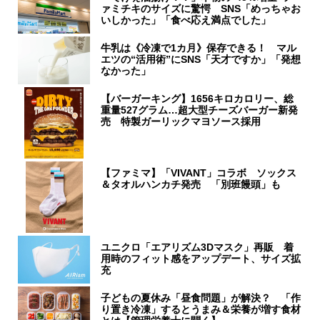
ァミチキのサイズに驚愕 SNS「めっちゃお
いしかった」「食べ応え満点でした」
牛乳は《冷凍で1カ月》保存できる！ マル
エツの“活用術”にSNS「天才ですか」「発想
なかった」
【バーガーキング】1656キロカロリー、総
重量527グラム…超大型チーズバーガー新発
売 特製ガーリックマヨソース採用
【ファミマ】「VIVANT」コラボ ソックス
＆タオルハンカチ発売 「別班饅頭」も
ユニクロ「エアリズム3Dマスク」再販 着
用時のフィット感をアップデート、サイズ拡
充
子どもの夏休み「昼食問題」が解決？ 「作
り置き冷凍」するとうまみ＆栄養が増す食材