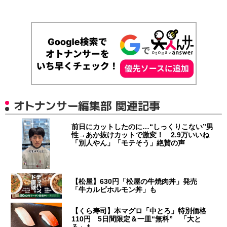
オトナンサー編集部 関連記事
前日にカットしたのに…“しっくりこない”男
性→あか抜けカットで激変！ 2.9万いいね
「別人やん」「モテそう」絶賛の声
【松屋】630円「松屋の牛焼肉丼」発売
「牛カルビホルモン丼」も
【くら寿司】本マグロ「中とろ」特別価格
110円 5日間限定＆一皿“無料” 「大と
ろ」も