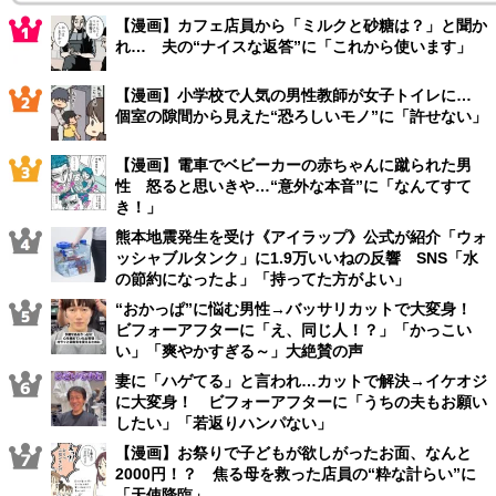
【漫画】カフェ店員から「ミルクと砂糖は？」と聞か
れ… 夫の“ナイスな返答”に「これから使います」
【漫画】小学校で人気の男性教師が女子トイレに…
個室の隙間から見えた“恐ろしいモノ”に「許せない」
【漫画】電車でベビーカーの赤ちゃんに蹴られた男
性 怒ると思いきや…“意外な本音”に「なんてすて
き！」
熊本地震発生を受け《アイラップ》公式が紹介「ウォ
ッシャブルタンク」に1.9万いいねの反響 SNS「水
の節約になったよ」「持ってた方がよい」
“おかっぱ”に悩む男性→バッサリカットで大変身！
ビフォーアフターに「え、同じ人！？」「かっこい
い」「爽やかすぎる～」大絶賛の声
妻に「ハゲてる」と言われ…カットで解決→イケオジ
に大変身！ ビフォーアフターに「うちの夫もお願い
したい」「若返りハンパない」
【漫画】お祭りで子どもが欲しがったお面、なんと
2000円！？ 焦る母を救った店員の“粋な計らい”に
「天使降臨」