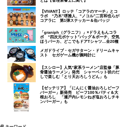
とは【管理栄養士に聞く】
【VIVANT】ロッテ「コアラのマーチ」とコ
ラボ “乃木”堺雅人、“ノコル”二宮和也らが
コアラに 第1弾ステッカー＆缶バッジ
「graniph（グラニフ）」×ドラえもんコラ
ボ “四次元ポケット”バッグ＆ポーチ、空気
ほうパーカ、どこでもドアTシャツ…全20種
メガドライブ・セガサターン・ドリームキャ
スト セガゲーム機が腕時計に
【スシロー】人気“家系ラーメン”店監修「豚
骨醤油ラーメン」発売 シャーベット状のだ
しで楽しむ「とり天おろしうどん」も
【ゼッテリア】「にんにく醤油おろしビーフ
バーガー」新発売 ビーフ100％パティ＆大
根おろし 「瀬戸内レモンねぎ塩おろしチキ
ンバーガー」も
キーワード