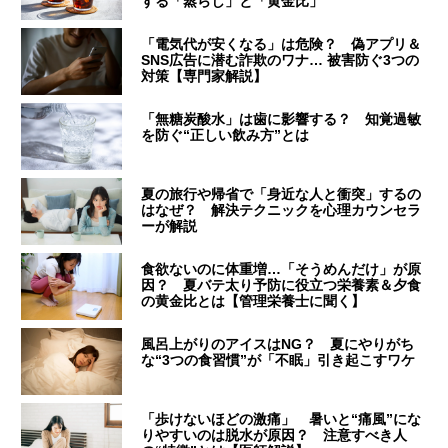
する「蒸らし」と「黄金比」
「電気代が安くなる」は危険？ 偽アプリ＆
SNS広告に潜む詐欺のワナ… 被害防ぐ3つの
対策【専門家解説】
「無糖炭酸水」は歯に影響する？ 知覚過敏
を防ぐ“正しい飲み方”とは
夏の旅行や帰省で「身近な人と衝突」するの
はなぜ？ 解決テクニックを心理カウンセラ
ーが解説
食欲ないのに体重増…「そうめんだけ」が原
因？ 夏バテ太り予防に役立つ栄養素＆夕食
の黄金比とは【管理栄養士に聞く】
風呂上がりのアイスはNG？ 夏にやりがち
な“3つの食習慣”が「不眠」引き起こすワケ
「歩けないほどの激痛」 暑いと“痛風”にな
りやすいのは脱水が原因？ 注意すべき人