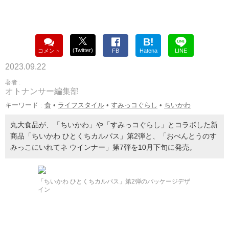
B!
(Twitter)
コメント
FB
Hatena
LINE
2023.09.22
著者 :
オトナンサー編集部
キーワード :
食
•
ライフスタイル
•
すみっコぐらし
•
ちいかわ
丸大食品が、「ちいかわ」や「すみっコぐらし」とコラボした新
商品「ちいかわ ひとくちカルパス」第2弾と、「おべんとうのす
みっこにいれてネ ウインナー」第7弾を10月下旬に発売。
「ちいかわ ひとくちカルパス」第2弾のパッケージデザ
イン