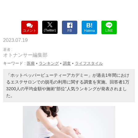
B!
(Twitter)
コメント
FB
Hatena
LINE
2023.07.19
著者 :
オトナンサー編集部
キーワード :
医療
•
ランキング
•
調査
•
ライフスタイル
「ホットペッパービューティーアカデミー」が過去1年間におけ
るエステサロンでの脱毛の利用に関する調査を実施。回答者1万
3200人の平均金額や施術“部位”人気ランキングが発表されまし
た。