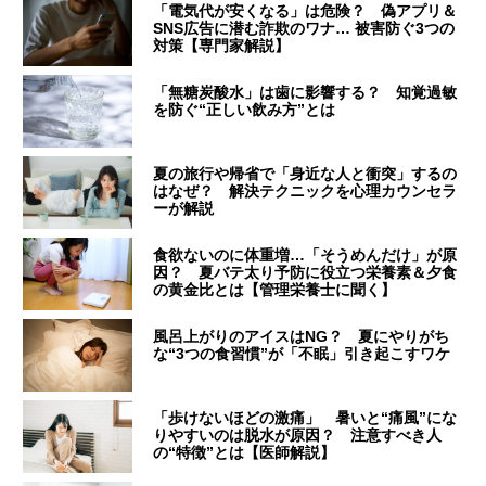
「電気代が安くなる」は危険？ 偽アプリ＆
SNS広告に潜む詐欺のワナ… 被害防ぐ3つの
対策【専門家解説】
「無糖炭酸水」は歯に影響する？ 知覚過敏
を防ぐ“正しい飲み方”とは
夏の旅行や帰省で「身近な人と衝突」するの
はなぜ？ 解決テクニックを心理カウンセラ
ーが解説
食欲ないのに体重増…「そうめんだけ」が原
因？ 夏バテ太り予防に役立つ栄養素＆夕食
の黄金比とは【管理栄養士に聞く】
風呂上がりのアイスはNG？ 夏にやりがち
な“3つの食習慣”が「不眠」引き起こすワケ
「歩けないほどの激痛」 暑いと“痛風”にな
りやすいのは脱水が原因？ 注意すべき人
の“特徴”とは【医師解説】