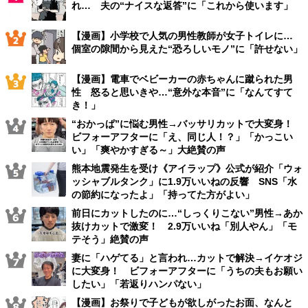
れ… 夫の“ナイスな返答”に「これから使います」
【漫画】小学校で人気の男性教師が女子トイレに…
個室の隙間から見えた“恐ろしいモノ”に「許せない」
【漫画】電車でベビーカーの赤ちゃんに蹴られた男
性 怒ると思いきや…“意外な本音”に「なんてすて
き！」
“おかっぱ”に悩む男性→バッサリカットで大変身！
ビフォーアフターに「え、同じ人！？」「かっこい
い」「爽やかすぎる～」大絶賛の声
熊本地震発生を受け《アイラップ》公式が紹介「ウォ
ッシャブルタンク」に1.9万いいねの反響 SNS「水
の節約になったよ」「持ってた方がよい」
前日にカットしたのに…“しっくりこない”男性→あか
抜けカットで激変！ 2.9万いいね「別人やん」「モ
テそう」絶賛の声
妻に「ハゲてる」と言われ…カットで解決→イケオジ
に大変身！ ビフォーアフターに「うちの夫もお願い
したい」「若返りハンパない」
【漫画】お祭りで子どもが欲しがったお面、なんと