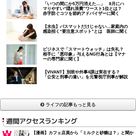
「いつの間にか5万円消えた…」 8月にハ
マりやすい“隠れ浪費”ワースト1位とは？
赤字防ぐコツを節約アドバイザーに聞く
【水虫】バスマットだけじゃない…家庭内の
感染招く“要注意スポット”とは 医師に聞く
ビジネスで「スマートウォッチ」は失礼？
相手に「悪印象」与えるNG行為とは【マナ
ーの専門家に聞く】
【VIVANT】別班や外事4課は実在する？
「公安と刑事の違い」を元警視庁刑事が解説
ライフの記事もっと見る
週間アクセスランキング
【漫画】カフェ店員から「ミルクと砂糖は？」と聞か