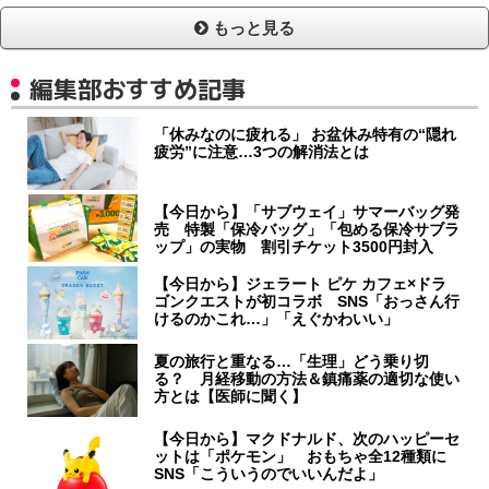
もっと見る
編集部おすすめ記事
「休みなのに疲れる」 お盆休み特有の“隠れ
疲労”に注意…3つの解消法とは
【今日から】「サブウェイ」サマーバッグ発
売 特製「保冷バッグ」「包める保冷サブラ
ップ」の実物 割引チケット3500円封入
【今日から】ジェラート ピケ カフェ×ドラ
ゴンクエストが初コラボ SNS「おっさん行
けるのかこれ…」「えぐかわいい」
夏の旅行と重なる…「生理」どう乗り切
る？ 月経移動の方法＆鎮痛薬の適切な使い
方とは【医師に聞く】
【今日から】マクドナルド、次のハッピーセ
ットは「ポケモン」 おもちゃ全12種類に
SNS「こういうのでいいんだよ」