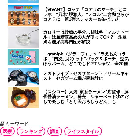
【VIVANT】ロッテ「コアラのマーチ」とコ
ラボ “乃木”堺雅人、“ノコル”二宮和也らが
コアラに 第1弾ステッカー＆缶バッジ
カロリーは砂糖の半分…甘味料「マルチトー
ル」は血糖値高めの人が使ってOK？ 注意
点を糖尿病専門医が解説
「graniph（グラニフ）」×ドラえもんコラ
ボ “四次元ポケット”バッグ＆ポーチ、空気
ほうパーカ、どこでもドアTシャツ…全20種
メガドライブ・セガサターン・ドリームキャ
スト セガゲーム機が腕時計に
【スシロー】人気“家系ラーメン”店監修「豚
骨醤油ラーメン」発売 シャーベット状のだ
しで楽しむ「とり天おろしうどん」も
キーワード
医療
ランキング
調査
ライフスタイル