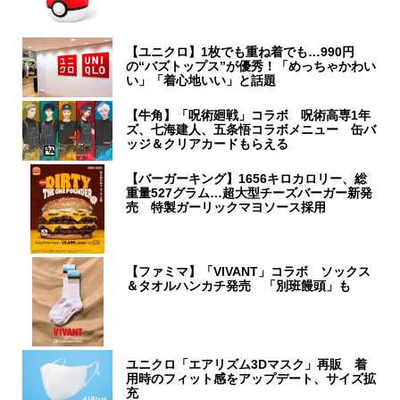
【ユニクロ】1枚でも重ね着でも…990円
の“バズトップス”が優秀！「めっちゃかわい
い」「着心地いい」と話題
【牛角】「呪術廻戦」コラボ 呪術高専1年
ズ、七海建人、五条悟コラボメニュー 缶バ
ッジ＆クリアカードもらえる
【バーガーキング】1656キロカロリー、総
重量527グラム…超大型チーズバーガー新発
売 特製ガーリックマヨソース採用
【ファミマ】「VIVANT」コラボ ソックス
＆タオルハンカチ発売 「別班饅頭」も
ユニクロ「エアリズム3Dマスク」再販 着
用時のフィット感をアップデート、サイズ拡
充