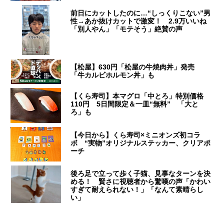
前日にカットしたのに…“しっくりこない”男
性→あか抜けカットで激変！ 2.9万いいね
「別人やん」「モテそう」絶賛の声
【松屋】630円「松屋の牛焼肉丼」発売
「牛カルビホルモン丼」も
【くら寿司】本マグロ「中とろ」特別価格
110円 5日間限定＆一皿“無料” 「大と
ろ」も
【今日から】くら寿司×ミニオンズ初コラ
ボ “実物”オリジナルステッカー、クリアポ
ーチ
後ろ足で立って歩く子猫、見事なターンを決
める！ 賢さに視聴者から驚嘆の声「かわい
すぎて耐えられない！」「なんて素晴らし
い」