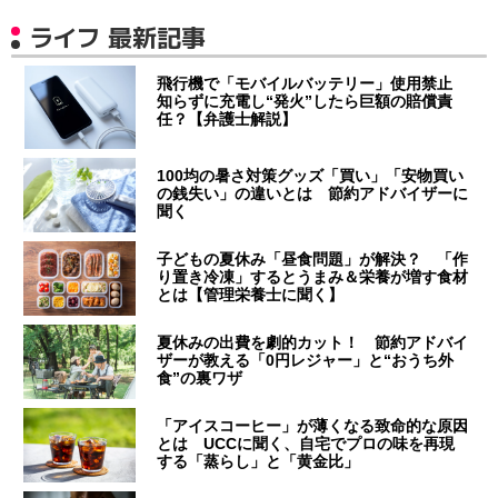
ライフ 最新記事
飛行機で「モバイルバッテリー」使用禁止
知らずに充電し“発火”したら巨額の賠償責
任？【弁護士解説】
100均の暑さ対策グッズ「買い」「安物買い
の銭失い」の違いとは 節約アドバイザーに
聞く
子どもの夏休み「昼食問題」が解決？ 「作
り置き冷凍」するとうまみ＆栄養が増す食材
とは【管理栄養士に聞く】
夏休みの出費を劇的カット！ 節約アドバイ
ザーが教える「0円レジャー」と“おうち外
食”の裏ワザ
「アイスコーヒー」が薄くなる致命的な原因
とは UCCに聞く、自宅でプロの味を再現
する「蒸らし」と「黄金比」