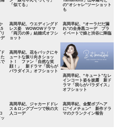
指痛
ン「娘ちゃんそっくり」
Yamamoto」山本耀司と
「似てる」
の“オシャレ”ツーショット
も
か
高岡早紀、ウエディングド
高岡早紀、“オーラだだ漏
5
レス姿 WOWOWドラマ
れ”の全身黒コーデ プラ
プリ
「両刃の斧」結婚式オフシ
イベートで娘と渋谷に降臨
ーデ
ョット
ブド
高岡早紀、花をバックにキ
った
ュートな振り向きショッ
んで
ト！ ファン「自然な笑
顔！」 新ドラマ「我らが
パラダイス」オフショット
高岡早紀、“キュート”なレ
インコート姿を披露 新ド
ラマ「我らがパラダイス」
オフショット
高岡早紀、ジャカードドレ
高岡早紀、金髪ボブヘア
ス＆ロングブーツで秋の大
に“イメチェン” 新作ドラ
ロ
人コーデ
マのクランクイン報告
ツッ