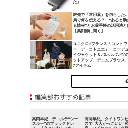
た」
旅先で「常用薬」を切らした
局で何を伝える？ “あると助
る情報”とお薬手帳の活用法と
【薬剤師に聞く】
ユニクロ×フランス「コントワ
ー・デ・コトニエ」 コーデ
イジャケット＆バレルパンツ
ットアップ、デニムブラウス
7アイテム
編集部おすすめ記事
高岡早紀、デコルテ“シー
高岡早紀、タイトワン
スルー”のブラックドレ
スで“大人かっこいい”