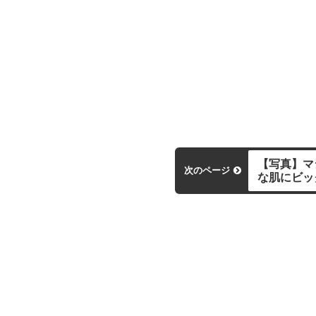
【写真】マ
次のページ
な肌にビッ