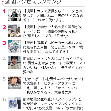
週間アクセスランキング
【漫画】カフェ店員から「ミルクと砂
糖は？」と聞かれ… 夫の“ナイスな返
答”に「これから使います」
【漫画】小学校で人気の男性教師が女
子トイレに… 個室の隙間から見え
た“恐ろしいモノ”に「許せない」
【漫画】電車でベビーカーの赤ちゃん
に蹴られた男性 怒ると思いきや…“意
外な本音”に「なんてすてき！」
前日にカットしたのに…“しっくりこな
い”男性→あか抜けカットで激変！ 2.9
万いいね「別人やん」「モテそう」絶
賛の声
“おかっぱ”に悩む男性→バッサリカット
で大変身！ ビフォーアフターに
「え、同じ人！？」「かっこいい」
「爽やかすぎる～」大絶賛の声
熊本地震発生を受け《アイラップ》公
式が紹介「ウォッシャブルタンク」に
1.9万いいねの反響 SNS「水の節約に