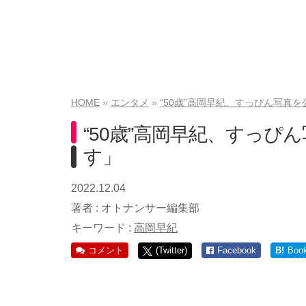
HOME
エンタメ
“50歳”高岡早紀、すっぴん写真
“50歳”高岡早紀、すっ
す」
2022.12.04
著者 :
オトナンサー編集部
キーワード :
高岡早紀
コメント
(Twitter)
Facebook
B!
Boo