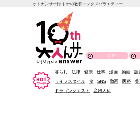
オトナンサー|オトナの教養エンタメバラエティー
TOP
暮らし
法律
健康
仕事
漫画
動画
話
ライフスタイル
食
SNS
動画
医療
美
ドラゴンクエスト
産婦人科