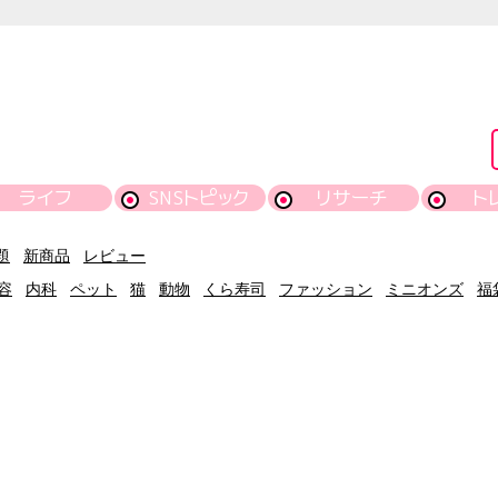
ライフ
SNSトピック
リサーチ
ト
題
新商品
レビュー
容
内科
ペット
猫
動物
くら寿司
ファッション
ミニオンズ
福