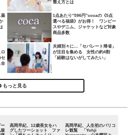
整え方とは
…薬
1点あたり“596円”cocaの《5点
か
選べる福袋》がお得！ ワンピー
は
スやデニム、ジャケットなど対象
商品多数
夫婦別々に…「セパレート帰省」
ュロ
が注目を集める 女性の約4割
のセ
「経験はないがしてみたい」
…全
もっと見る
ピー
高岡早紀、12歳長女をハ
高岡早紀、人生初のパリコ
私服
グしたツーショット ファ
レ観覧 「Yohji