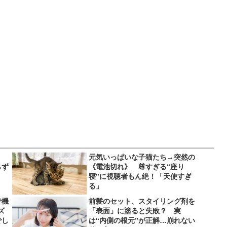
、
元気いっぱいな子猫たち→突然の
らず
《電池切れ》 尊すぎる“座り
寝”に視聴者もん絶！「天使すぎ
る」
で機
前髪のセット、スタイリング剤を
ズ
「表面」に塗ると失敗？ 実
でし
は“内側の根元”が正解…崩れない