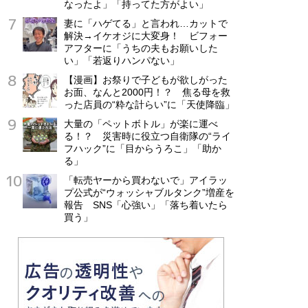
なったよ」「持ってた方がよい」
妻に「ハゲてる」と言われ…カットで
解決→イケオジに大変身！ ビフォー
アフターに「うちの夫もお願いした
い」「若返りハンパない」
【漫画】お祭りで子どもが欲しがった
お面、なんと2000円！？ 焦る母を救
った店員の“粋な計らい”に「天使降臨」
大量の「ペットボトル」が楽に運べ
る！？ 災害時に役立つ自衛隊の“ライ
フハック”に「目からうろこ」「助か
る」
「転売ヤーから買わないで」アイラッ
プ公式が“ウォッシャブルタンク”増産を
報告 SNS「心強い」「落ち着いたら
買う」