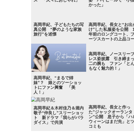
ス 「久々におしゃれ」
姿 ハイヒールで「小
かった」
高岡早紀、子どもたちの写
高岡早紀、長女と“お出
真公開 “夢のような家族
け”した私服姿を公開 1
旅行”を述懐
年前のロングコート、
ーツスカートの上品コ
高岡早紀、ノースリー
レス姿披露 引き締ま
二の腕も ファン「と
もなく魅力的！」
高岡早紀、“まるで姉
妹”？ 娘とのツーショッ
トにファン興奮 「美
人！」
高岡早紀、長女と作っ
高岡早紀＆木村佳乃＆堀内
た”ジャックオーランタ
敬子“仲良し”スリーショッ
ン”公開 息子から「ハ
ト 新ドラマ「我らがパラ
ウィーンはまだ先」と
ダイス」で共演
コミも