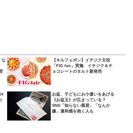
くな
【キルフェボン】イチジク主役
「FIG fair」実施 イチジク＆チ
背
ョコレートのタルト新発売
4
お盆、子どもにお小遣いをあげる
カ
《お盆玉》が広まっている？
SNS「知らない風習」「なんか
嫌」違和感を抱く人も