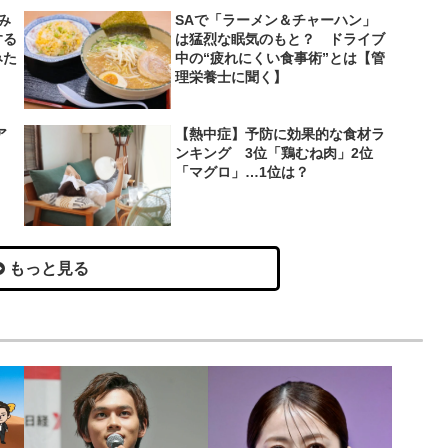
み
SAで「ラーメン＆チャーハン」
する
は猛烈な眠気のもと？ ドライブ
みた
中の“疲れにくい食事術”とは【管
理栄養士に聞く】
ア
【熱中症】予防に効果的な食材ラ
ンキング 3位「鶏むね肉」2位
「マグロ」…1位は？
もっと見る