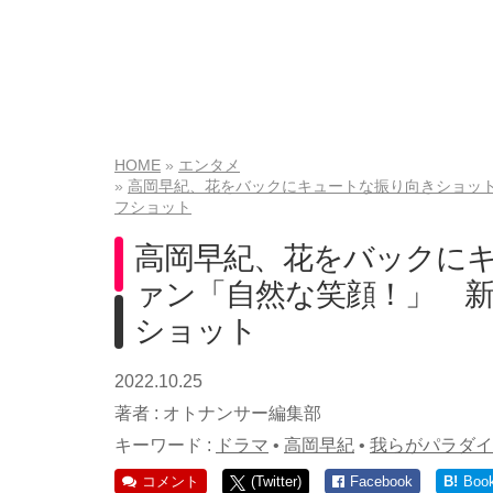
HOME
エンタメ
高岡早紀、花をバックにキュートな振り向きショッ
フショット
高岡早紀、花をバックに
ァン「自然な笑顔！」 
ショット
2022.10.25
著者 :
オトナンサー編集部
キーワード :
ドラマ
•
高岡早紀
•
我らがパラダイ
コメント
(Twitter)
Facebook
B!
Boo