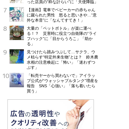
った店員の“粋な計らい”に「天使降臨」
【漫画】電車でベビーカーの赤ちゃん
に蹴られた男性 怒ると思いきや…“意
外な本音”に「なんてすてき！」
大量の「ペットボトル」が楽に運べ
る！？ 災害時に役立つ自衛隊の“ライ
フハック”に「目からうろこ」「助か
る」
見つけたら踏みつぶして…サクラ、ウ
メ枯らす“特定外来生物”とは？ 鈴木農
水相の注意喚起に「怖い」「迷わずつ
ぶす」
「転売ヤーから買わないで」アイラッ
プ公式が“ウォッシャブルタンク”増産を
報告 SNS「心強い」「落ち着いたら
買う」