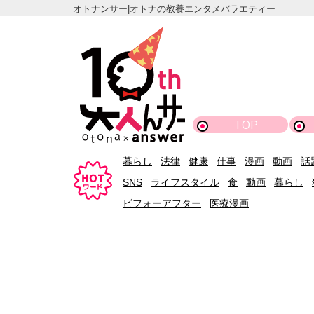
オトナンサー|オトナの教養エンタメバラエティー
TOP
暮らし
法律
健康
仕事
漫画
動画
話
SNS
ライフスタイル
食
動画
暮らし
ビフォーアフター
医療漫画