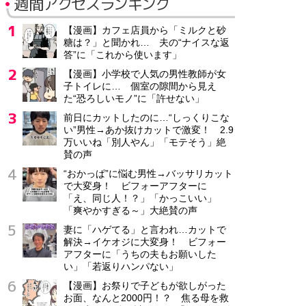
週間アクセスランキング
【漫画】カフェ店員から「ミルクと砂
糖は？」と聞かれ… 夫の“ナイスな返
答”に「これから使います」
【漫画】小学校で人気の男性教師が女
子トイレに… 個室の隙間から見え
た“恐ろしいモノ”に「許せない」
前日にカットしたのに…“しっくりこな
い”男性→あか抜けカットで激変！ 2.9
万いいね「別人やん」「モテそう」絶
賛の声
“おかっぱ”に悩む男性→バッサリカット
で大変身！ ビフォーアフターに
「え、同じ人！？」「かっこいい」
「爽やかすぎる～」大絶賛の声
妻に「ハゲてる」と言われ…カットで
解決→イケオジに大変身！ ビフォー
アフターに「うちの夫もお願いした
い」「若返りハンパない」
【漫画】お祭りで子どもが欲しがった
お面、なんと2000円！？ 焦る母を救