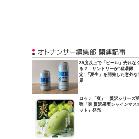
オトナンサー編集部 関連記事
35度以上で「ビール」売れな
る？ サントリーが“猛暑限
定”「夏生」を開発した意外な
景
ロッテ「爽」 贅沢シリーズ第
弾「爽 贅沢果実シャインマス
ット」発売