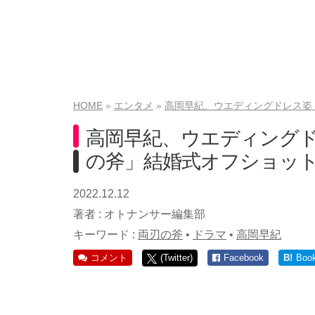
HOME
エンタメ
高岡早紀、ウエディングドレス姿
高岡早紀、ウエディングド
の斧」結婚式オフショッ
2022.12.12
著者 :
オトナンサー編集部
キーワード :
両刃の斧
•
ドラマ
•
高岡早紀
コメント
(Twitter)
Facebook
B!
Boo