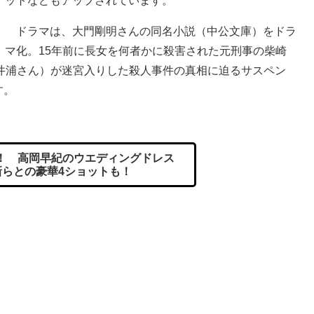
ットなどもアップされています。
ドラマは、大門剛明さんの同名小説（中公文庫）をドラ
マ化。15年前に長女を何者かに殺害された元刑事の柴崎
井浦さん）が迷宮入りした殺人事件の真相に迫るサスペン
す。
！ 高岡早紀のウエディングドレス
新らとの豪華4ショットも！