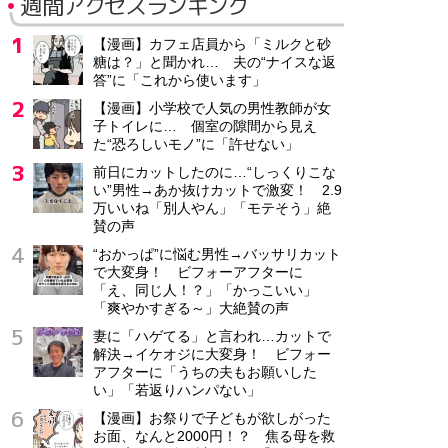
週間アクセスランキング
【漫画】カフェ店員から「ミルクと砂
糖は？」と聞かれ… 夫の“ナイスな返
答”に「これから使います」
【漫画】小学校で人気の男性教師が女
子トイレに… 個室の隙間から見え
た“恐ろしいモノ”に「許せない」
前日にカットしたのに…“しっくりこな
い”男性→あか抜けカットで激変！ 2.9
万いいね「別人やん」「モテそう」絶
賛の声
“おかっぱ”に悩む男性→バッサリカット
で大変身！ ビフォーアフターに
「え、同じ人！？」「かっこいい」
「爽やかすぎる～」大絶賛の声
妻に「ハゲてる」と言われ…カットで
解決→イケオジに大変身！ ビフォー
アフターに「うちの夫もお願いした
い」「若返りハンパない」
【漫画】お祭りで子どもが欲しがった
お面、なんと2000円！？ 焦る母を救