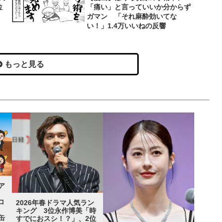
位
「痛い」と言っていいか分からず
ガマン 「それ麻酔効いてな
い！」1.4万いいねの反響
もっと見る
ア
コ
2026年春ドラマ人気ラン
キング 3位永作博美「時
缶
すでにおスシ！？」、2位