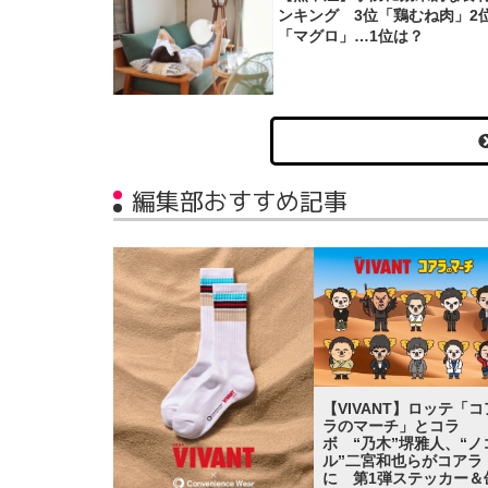
ンキング 3位「鶏むね肉」2
「マグロ」…1位は？
編集部おすすめ記事
【VIVANT】ロッテ「コ
ラのマーチ」とコラ
ボ “乃木”堺雅人、“ノ
ル”二宮和也らがコアラ
に 第1弾ステッカー＆