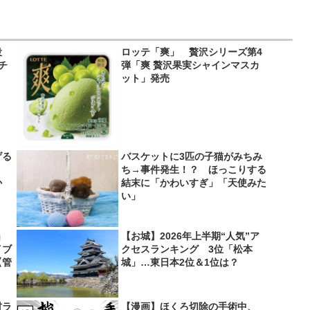
役
ロッテ「爽」 贅沢シリーズ第4
＆チ
弾「爽 贅沢果実シャインマスカ
ット」発売
げる
バスケットに3匹の子猫がみちみ
？
ち→事件発生！？ ほっこりする
か
結末に「かわいすぎ」「天使みた
い」
」
【お城】2026年上半期“人気”ア
イブ
クセスランキング 3位「松本
【管
城」…東日本2位＆1位は？
材ラ
【漫画】ほくろ切除の手術中、