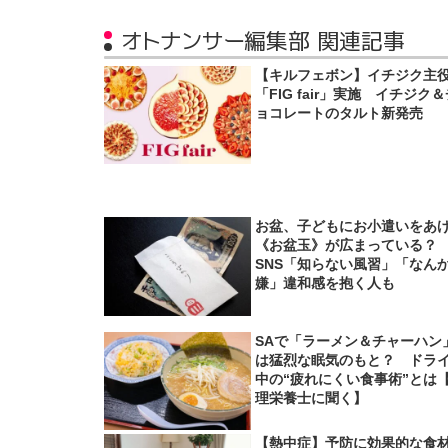
オトナンサー編集部 関連記事
【キルフェボン】イチジク主
「FIG fair」実施 イチジク
ョコレートのタルト新発売
お盆、子どもにお小遣いをあ
《お盆玉》が広まっている
SNS「知らない風習」「なん
嫌」違和感を抱く人も
SAで「ラーメン＆チャーハン
は猛烈な眠気のもと？ ドラ
中の“疲れにくい食事術”とは
理栄養士に聞く】
【熱中症】予防に効果的な食