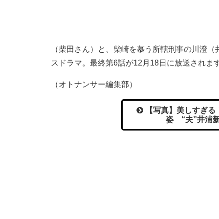
（柴田さん）と、柴崎を慕う所轄刑事の川澄（
スドラマ。最終第6話が12月18日に放送されま
（オトナンサー編集部）
【写真】美しすぎる
姿 “夫”井浦