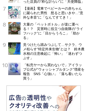
った店員の“粋な計らい”に「天使降臨」
【漫画】電車でベビーカーの赤ちゃん
に蹴られた男性 怒ると思いきや…“意
外な本音”に「なんてすてき！」
大量の「ペットボトル」が楽に運べ
る！？ 災害時に役立つ自衛隊の“ライ
フハック”に「目からうろこ」「助か
る」
見つけたら踏みつぶして…サクラ、ウ
メ枯らす“特定外来生物”とは？ 鈴木農
水相の注意喚起に「怖い」「迷わずつ
ぶす」
「転売ヤーから買わないで」アイラッ
プ公式が“ウォッシャブルタンク”増産を
報告 SNS「心強い」「落ち着いたら
買う」