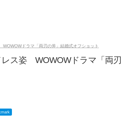
 WOWOWドラマ「両刃の斧」結婚式オフショット
レス姿 WOWOWドラマ「両刃
ト
kmark