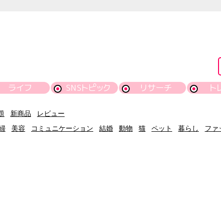
ライフ
SNSトピック
リサーチ
ト
題
新商品
レビュー
婦
美容
コミュニケーション
結婚
動物
猫
ペット
暮らし
ファ