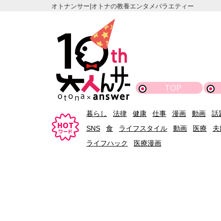
オトナンサー|オトナの教養エンタメバラエティー
TOP
暮らし
法律
健康
仕事
漫画
動画
話
SNS
食
ライフスタイル
動画
医療
夫
ライフハック
医療漫画