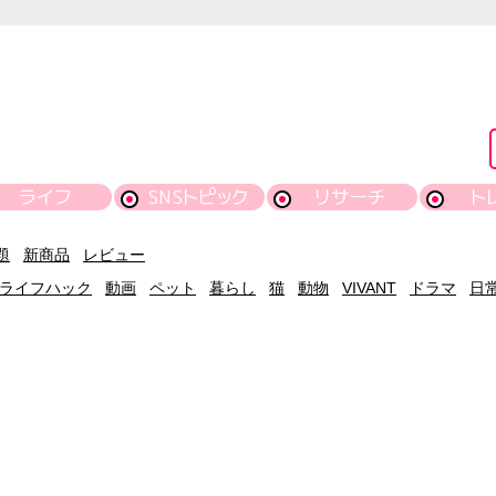
ライフ
SNSトピック
リサーチ
ト
題
新商品
レビュー
ライフハック
動画
ペット
暮らし
猫
動物
VIVANT
ドラマ
日