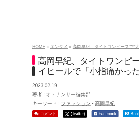
HOME
エンタメ
高岡早紀、タイトワンピースで“
高岡早紀、タイトワンピー
イヒールで「小指痛かっ
2023.02.19
著者 :
オトナンサー編集部
キーワード :
ファッション
•
高岡早紀
コメント
(Twitter)
Facebook
B!
Boo