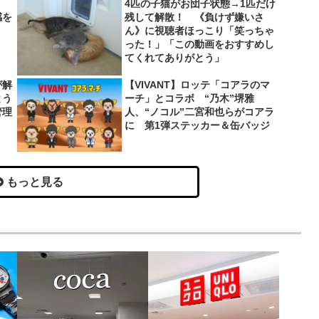
4匹の子猫がお団子状態→1匹だけ
感を
残して解散！ 《負けず嫌いさ
ん》に視聴者ほっこり「笑っちゃ
った！」「この動画をおすすめし
てくれてありがとう」
が解
【VIVANT】ロッテ「コアラのマ
とう
ーチ」とコラボ “乃木”堺雅
管理
人、“ノコル”二宮和也らがコアラ
に 第1弾ステッカー＆缶バッジ
もっと見る