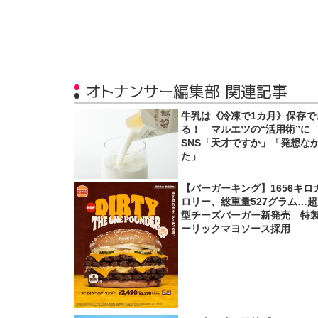
オトナンサー編集部 関連記事
牛乳は《冷凍で1カ月》保存で
る！ マルエツの“活用術”に
SNS「天才ですか」「発想な
た」
【バーガーキング】1656キロ
ロリー、総重量527グラム…
型チーズバーガー新発売 特
ーリックマヨソース採用