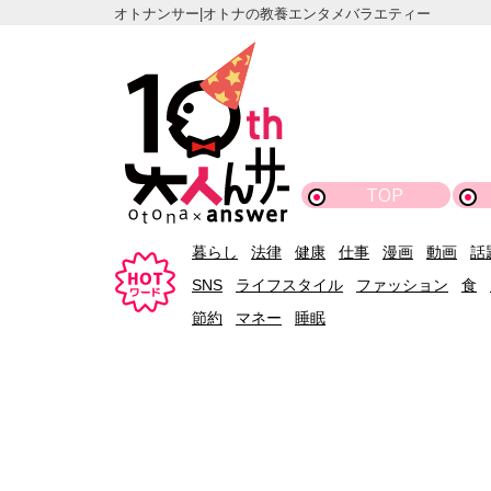
オトナンサー|オトナの教養エンタメバラエティー
TOP
暮らし
法律
健康
仕事
漫画
動画
話
SNS
ライフスタイル
ファッション
食
節約
マネー
睡眠