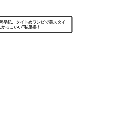
岡早紀、タイトめワンピで美スタイ
人かっこいい”私服姿！