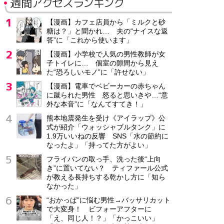
週間アクセスランキング
【漫画】カフェ店員から「ミルクと砂
糖は？」と聞かれ… 夫の“ナイスな返
答”に「これから使います」
【漫画】小学校で人気の男性教師が女
子トイレに… 個室の隙間から見え
た“恐ろしいモノ”に「許せない」
【漫画】電車でベビーカーの赤ちゃん
に蹴られた男性 怒ると思いきや…“意
外な本音”に「なんてすてき！」
熊本地震発生を受け《アイラップ》公
式が紹介「ウォッシャブルタンク」に
1.9万いいねの反響 SNS「水の節約に
なったよ」「持ってた方がよい」
フライパンの取っ手、洗った後“上向
き”に置いてない？ ティファール公式
が教える長持ちする乾かし方に「知ら
なかった」
“おかっぱ”に悩む男性→バッサリカット
で大変身！ ビフォーアフターに
「え、同じ人！？」「かっこいい」