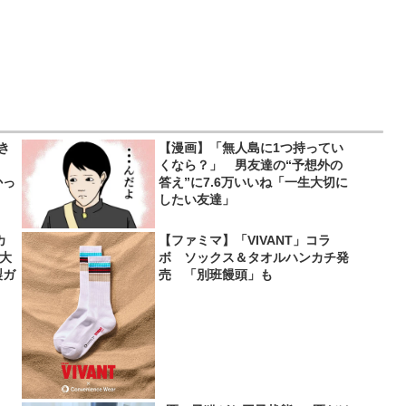
き
【漫画】「無人島に1つ持ってい
くなら？」 男友達の“予想外の
かっ
答え”に7.6万いいね「一生大切に
したい友達」
カ
【ファミマ】「VIVANT」コラ
超大
ボ ソックス＆タオルハンカチ発
製ガ
売 「別班饅頭」も