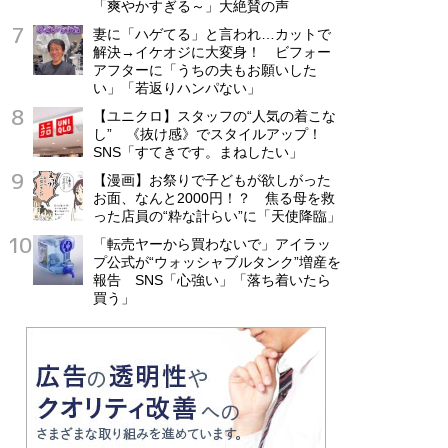
「爽やかすぎる～」大絶賛の声
妻に「ハゲてる」と言われ…カットで
解決→イケオジに大変身！ ビフォー
アフターに「うちの夫もお願いした
い」「若返りハンパない」
【ユニクロ】スタッフの“人気の着こな
し” 《抜け感》でスタイルアップ！
SNS「すてきです。まねしたい」
【漫画】お祭りで子どもが欲しがった
お面、なんと2000円！？ 焦る母を救
った店員の“粋な計らい”に「天使降臨」
「転売ヤーから買わないで」アイラッ
プ公式が“ウォッシャブルタンク”増産を
報告 SNS「心強い」「落ち着いたら
買う」