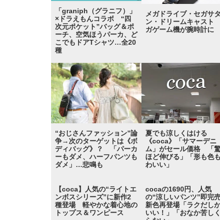
「graniph（グラニフ）」
メガドライブ・セガサ
×ドラえもんコラボ “四
ン・ドリームキャスト
次元ポケット”バッグ＆ポ
ガゲーム機が腕時計に
ーチ、空気ほうパーカ、ど
こでもドアTシャツ…全20
種
“おじさんファッション”論
夏でも涼しくはける
争→次のターゲットは《ボ
《coca》「サマーデニ
ディバッグ》？ 「パーカ
ム」がセール価格 「
ーもダメ、ハーフパンツも
ほど伸びる」「形も色
ダメ」…悲鳴も
わいい」
【coca】人気の“ライトエ
cocaの1690円、人気
ンボスシリーズ”に新作2
の“涼しいパンツ”即完
種登場 軽やかな着心地の
新色再登場「ラクだし
トップス＆ワンピース
いい！」「おなか苦し