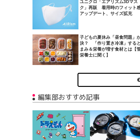
ユニクロ「エアリズム3Dマス
ク」再販 着用時のフィット
アップデート、サイズ拡充
子どもの夏休み「昼食問題」
決？ 「作り置き冷凍」する
まみ＆栄養が増す食材とは【
栄養士に聞く】
編集部おすすめ記事