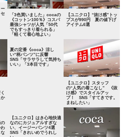
ター
 セ
「3色買いました」cocaの
【ユニクロ】“抜け感”トッ
《コットン100％》コスパ
プスが990円 夏の値下げ
最強シャツが人気「50代
アイテム6選
でもすっきり着られる」
「軽くて着心地よい」
夏の定番《coca》涼し
い“柄パンツ”に反響
SNS「サラサラして気持ち
いい」「3本目です」
【ユニクロ】スタッフ
の“人気の着こなし” 《抜
驚く
け感》でスタイルアッ
もか
プ！ SNS「すてきです。
まねしたい」
【ユニクロ】はき心地快適
売の
なのにカジュアルすぎな
かわ
い、イージーパンツ4選
くな
SNS「きれいめでうれし