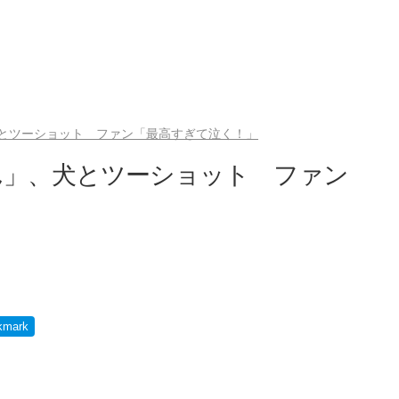
とツーショット ファン「最高すぎて泣く！」
ん」、犬とツーショット ファン
kmark