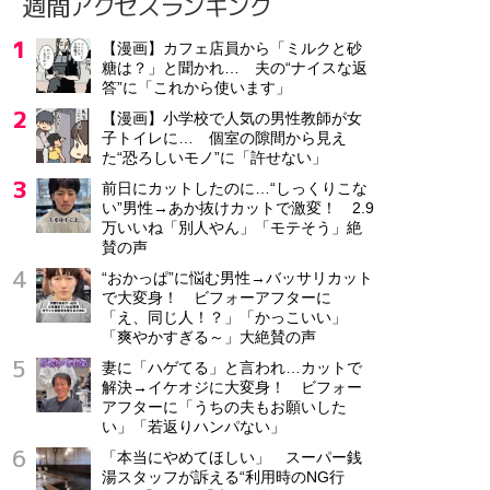
週間アクセスランキング
【漫画】カフェ店員から「ミルクと砂
糖は？」と聞かれ… 夫の“ナイスな返
答”に「これから使います」
【漫画】小学校で人気の男性教師が女
子トイレに… 個室の隙間から見え
た“恐ろしいモノ”に「許せない」
前日にカットしたのに…“しっくりこな
い”男性→あか抜けカットで激変！ 2.9
万いいね「別人やん」「モテそう」絶
賛の声
“おかっぱ”に悩む男性→バッサリカット
で大変身！ ビフォーアフターに
「え、同じ人！？」「かっこいい」
「爽やかすぎる～」大絶賛の声
妻に「ハゲてる」と言われ…カットで
解決→イケオジに大変身！ ビフォー
アフターに「うちの夫もお願いした
い」「若返りハンパない」
「本当にやめてほしい」 スーパー銭
湯スタッフが訴える“利用時のNG行