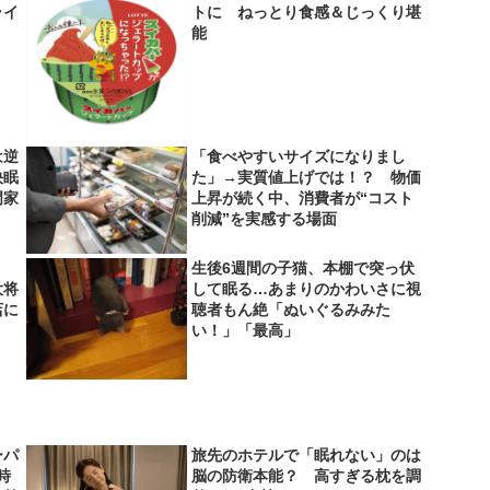
ライ
トに ねっとり食感＆じっくり堪
】
能
は逆
「食べやすいサイズになりまし
快眠
た」→実質値上げでは！？ 物価
門家
上昇が続く中、消費者が“コスト
削減”を実感する場面
生後6週間の子猫、本棚で突っ伏
大将
して眠る…あまりのかわいさに視
店に
聴者もん絶「ぬいぐるみみた
い！」「最高」
ーパ
旅先のホテルで「眠れない」のは
時
脳の防衛本能？ 高すぎる枕を調