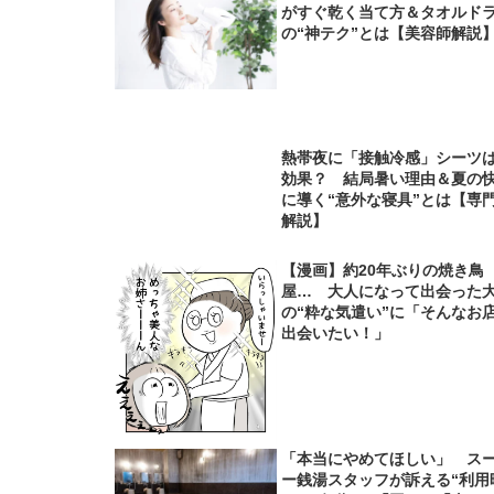
がすぐ乾く当て方＆タオルド
の“神テク”とは【美容師解説
熱帯夜に「接触冷感」シーツ
効果？ 結局暑い理由＆夏の
に導く“意外な寝具”とは【専
解説】
【漫画】約20年ぶりの焼き鳥
屋… 大人になって出会った
の“粋な気遣い”に「そんなお
出会いたい！」
「本当にやめてほしい」 ス
ー銭湯スタッフが訴える“利用