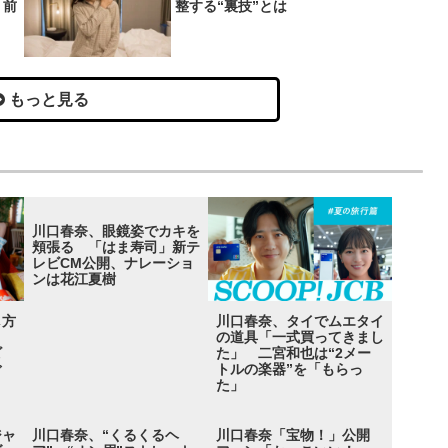
り前
整する“裏技”とは
もっと見る
川口春奈、眼鏡姿でカキを
頬張る 「はま寿司」新テ
レビCM公開、ナレーショ
ンは花江夏樹
し方
川口春奈、タイでムエタイ
ブ」
の道具「一式買ってきまし
ビ
た」 二宮和也は“2メー
ぐ
トルの楽器”を「もらっ
た」
ジャ
川口春奈、“くるくるヘ
川口春奈「宝物！」公開