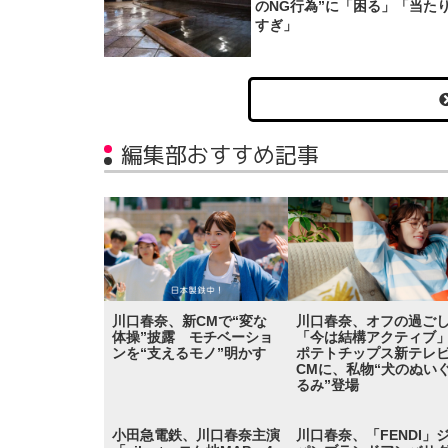
のNG行為”に「困る」「当た
すぎ」
編集部おすすめ記事
川口春奈、新CMで“変な
川口春奈、オフの過ご
体操”披露 モチベーショ
「今は結構アクティ
ンを“支えるモノ”明かす
ポテトチップス新テレ
CMに、私物“犬のぬい
るみ”登場
小田急電鉄、川口春奈主演
川口春奈、「FENDI」