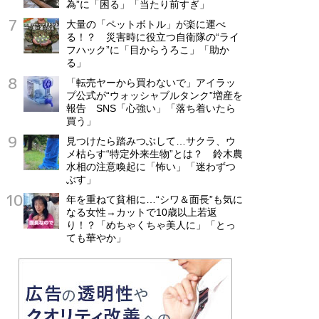
為”に「困る」「当たり前すぎ」
大量の「ペットボトル」が楽に運べ
る！？ 災害時に役立つ自衛隊の“ライ
フハック”に「目からうろこ」「助か
る」
「転売ヤーから買わないで」アイラッ
プ公式が“ウォッシャブルタンク”増産を
報告 SNS「心強い」「落ち着いたら
買う」
見つけたら踏みつぶして…サクラ、ウ
メ枯らす“特定外来生物”とは？ 鈴木農
水相の注意喚起に「怖い」「迷わずつ
ぶす」
年を重ねて貧相に…“シワ＆面長”も気に
なる女性→カットで10歳以上若返
り！？「めちゃくちゃ美人に」「とっ
ても華やか」