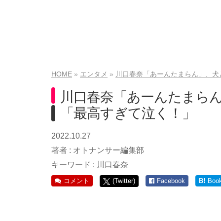
HOME
エンタメ
川口春奈「あーんたまらん」、犬
川口春奈「あーんたまら
「最高すぎて泣く！」
2022.10.27
著者 :
オトナンサー編集部
キーワード :
川口春奈
コメント
(Twitter)
Facebook
B!
Boo