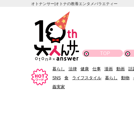
オトナンサー|オトナの教養エンタメバラエティー
TOP
暮らし
法律
健康
仕事
漫画
動画
話
SNS
食
ライフスタイル
暮らし
動物
義実家