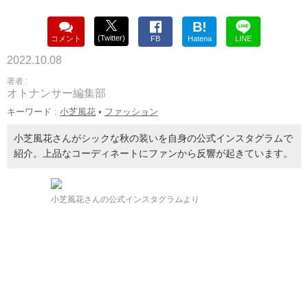
B!
(Twitter)
コメント
FB
Hatena
LINE
2022.10.08
著者 :
オトナンサー編集部
キーワード :
小芝風花
•
ファッション
小芝風花さんがシックな秋の装いを自身の公式インスタグラムで
紹介。上品なコーディネートにファンから反響が起きています。
小芝風花さんの公式インスタグラムより