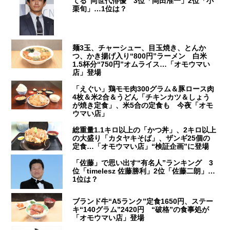
てる”同世代俳優 3位「岡田准一」2位「小
栗旬」…1位は？
麺3玉、チャーシュー、目玉焼き、とんか
つ、かき揚げ入り“800円”ラーメン 白米
1.5杯分“750円”オムライス…「オモウマい
店」登場
「えぐい」鶏モモ肉300グラム＆豚ロース肉
4枚＆米2合＆うどん「チキンカツ＆しょう
が焼き定食」、米5合の定食も 今夜「オモ
ウマい店」
総重量1.1キロ以上の「かつ丼」、2キロ以上
の大盛り「カタヤキそば」、ザンギ25個の
定食…「オモウマい店」“検証企画”に登場
「佐藤」で思い出す“有名人”ランキング 3
位「timelesz 佐藤勝利」2位「佐藤二朗」…
1位は？
ブランド牛“A5ランク”定食1650円、ステー
キ“140グラム”2420円 “破格”の食事処が
「オモウマい店」登場