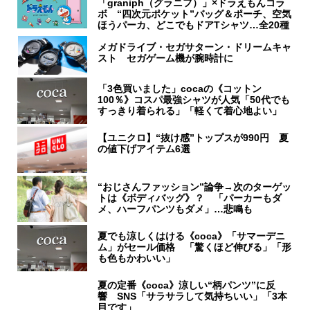
「graniph（グラニフ）」×ドラえもんコラ
ボ “四次元ポケット”バッグ＆ポーチ、空気
ほうパーカ、どこでもドアTシャツ…全20種
メガドライブ・セガサターン・ドリームキャ
スト セガゲーム機が腕時計に
「3色買いました」cocaの《コットン
100％》コスパ最強シャツが人気「50代でも
すっきり着られる」「軽くて着心地よい」
【ユニクロ】“抜け感”トップスが990円 夏
の値下げアイテム6選
“おじさんファッション”論争→次のターゲッ
トは《ボディバッグ》？ 「パーカーもダ
メ、ハーフパンツもダメ」…悲鳴も
夏でも涼しくはける《coca》「サマーデニ
ム」がセール価格 「驚くほど伸びる」「形
も色もかわいい」
夏の定番《coca》涼しい“柄パンツ”に反
響 SNS「サラサラして気持ちいい」「3本
目です」