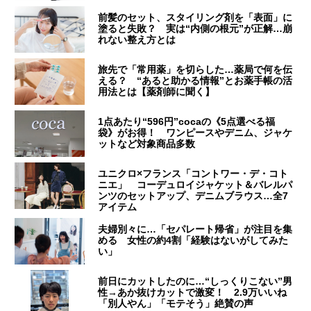
前髪のセット、スタイリング剤を「表面」に
塗ると失敗？ 実は“内側の根元”が正解…崩
れない整え方とは
旅先で「常用薬」を切らした…薬局で何を伝
える？ “あると助かる情報”とお薬手帳の活
用法とは【薬剤師に聞く】
1点あたり“596円”cocaの《5点選べる福
袋》がお得！ ワンピースやデニム、ジャケ
ットなど対象商品多数
ユニクロ×フランス「コントワー・デ・コト
ニエ」 コーデュロイジャケット＆バレルパ
ンツのセットアップ、デニムブラウス…全7
アイテム
夫婦別々に…「セパレート帰省」が注目を集
める 女性の約4割「経験はないがしてみた
い」
前日にカットしたのに…“しっくりこない”男
性→あか抜けカットで激変！ 2.9万いいね
「別人やん」「モテそう」絶賛の声