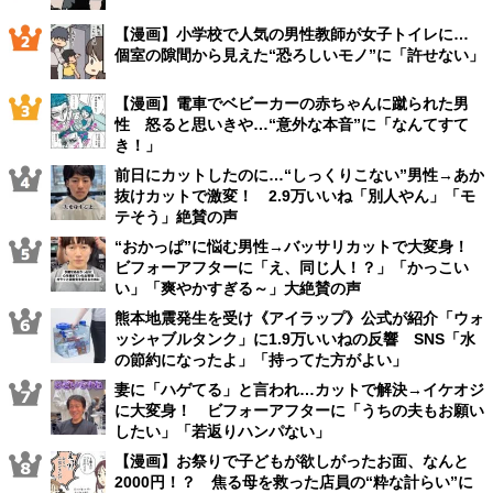
【漫画】小学校で人気の男性教師が女子トイレに…
個室の隙間から見えた“恐ろしいモノ”に「許せない」
【漫画】電車でベビーカーの赤ちゃんに蹴られた男
性 怒ると思いきや…“意外な本音”に「なんてすて
き！」
前日にカットしたのに…“しっくりこない”男性→あか
抜けカットで激変！ 2.9万いいね「別人やん」「モ
テそう」絶賛の声
“おかっぱ”に悩む男性→バッサリカットで大変身！
ビフォーアフターに「え、同じ人！？」「かっこい
い」「爽やかすぎる～」大絶賛の声
熊本地震発生を受け《アイラップ》公式が紹介「ウォ
ッシャブルタンク」に1.9万いいねの反響 SNS「水
の節約になったよ」「持ってた方がよい」
妻に「ハゲてる」と言われ…カットで解決→イケオジ
に大変身！ ビフォーアフターに「うちの夫もお願い
したい」「若返りハンパない」
【漫画】お祭りで子どもが欲しがったお面、なんと
2000円！？ 焦る母を救った店員の“粋な計らい”に