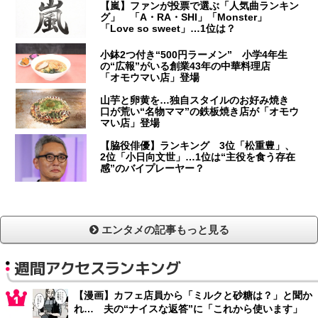
【嵐】ファンが投票で選ぶ「人気曲ランキン
グ」 「A・RA・SHI」「Monster」
「Love so sweet」…1位は？
小鉢2つ付き“500円ラーメン” 小学4年生
の“広報”がいる創業43年の中華料理店
「オモウマい店」登場
山芋と卵黄を…独自スタイルのお好み焼き
口が荒い“名物ママ”の鉄板焼き店が「オモウ
マい店」登場
【脇役俳優】ランキング 3位「松重豊」、
2位「小日向文世」…1位は“主役を食う存在
感”のバイプレーヤー？
エンタメの記事もっと見る
週間アクセスランキング
【漫画】カフェ店員から「ミルクと砂糖は？」と聞か
れ… 夫の“ナイスな返答”に「これから使います」