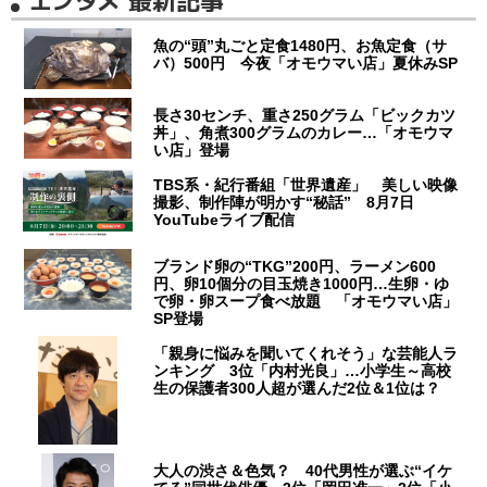
エンタメ 最新記事
魚の“頭”丸ごと定食1480円、お魚定食（サ
バ）500円 今夜「オモウマい店」夏休みSP
長さ30センチ、重さ250グラム「ビックカツ
丼」、角煮300グラムのカレー…「オモウマ
い店」登場
TBS系・紀行番組「世界遺産」 美しい映像
撮影、制作陣が明かす“秘話” 8月7日
YouTubeライブ配信
ブランド卵の“TKG”200円、ラーメン600
円、卵10個分の目玉焼き1000円…生卵・ゆ
で卵・卵スープ食べ放題 「オモウマい店」
SP登場
「親身に悩みを聞いてくれそう」な芸能人ラ
ンキング 3位「内村光良」…小学生～高校
生の保護者300人超が選んだ2位＆1位は？
大人の渋さ＆色気？ 40代男性が選ぶ“イケ