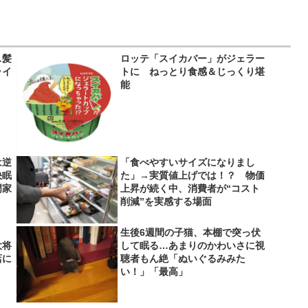
…髪
ロッテ「スイカバー」がジェラー
ライ
トに ねっとり食感＆じっくり堪
】
能
は逆
「食べやすいサイズになりまし
快眠
た」→実質値上げでは！？ 物価
門家
上昇が続く中、消費者が“コスト
削減”を実感する場面
生後6週間の子猫、本棚で突っ伏
大将
して眠る…あまりのかわいさに視
店に
聴者もん絶「ぬいぐるみみた
い！」「最高」