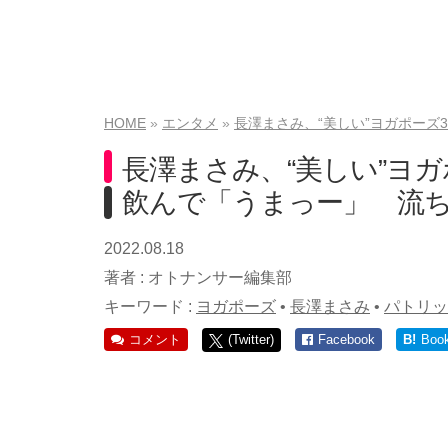
HOME
エンタメ
長澤まさみ、“美しい”ヨガポー
長澤まさみ、“美しい”ヨ
飲んで「うまっー」 流
2022.08.18
著者 :
オトナンサー編集部
キーワード :
ヨガポーズ
•
長澤まさみ
•
パトリッ
コメント
(Twitter)
Facebook
B!
Boo