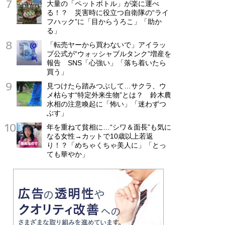
大量の「ペットボトル」が楽に運べ
る！？ 災害時に役立つ自衛隊の“ライ
フハック”に「目からうろこ」「助か
る」
「転売ヤーから買わないで」アイラッ
プ公式が“ウォッシャブルタンク”増産を
報告 SNS「心強い」「落ち着いたら
買う」
見つけたら踏みつぶして…サクラ、ウ
メ枯らす“特定外来生物”とは？ 鈴木農
水相の注意喚起に「怖い」「迷わずつ
ぶす」
年を重ねて貧相に…“シワ＆面長”も気に
なる女性→カットで10歳以上若返
り！？「めちゃくちゃ美人に」「とっ
ても華やか」