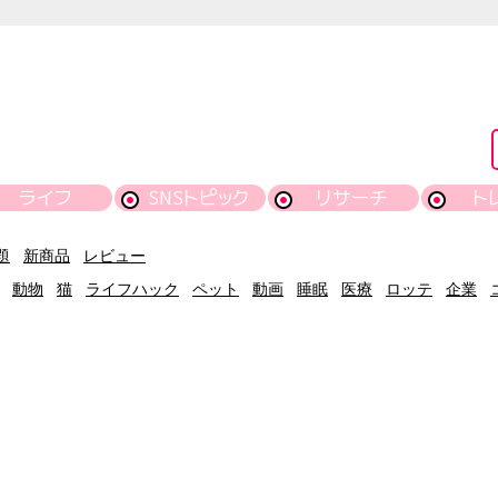
ライフ
SNSトピック
リサーチ
ト
題
新商品
レビュー
動物
猫
ライフハック
ペット
動画
睡眠
医療
ロッテ
企業