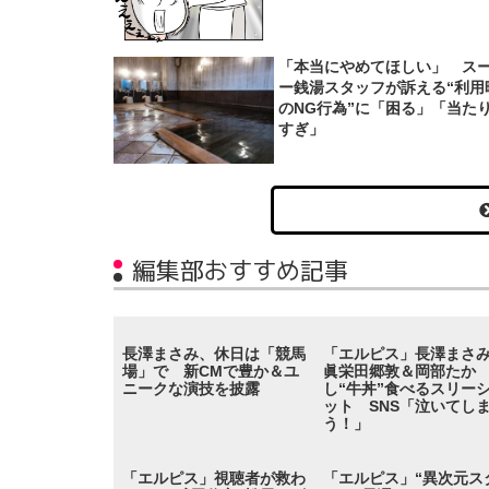
「本当にやめてほしい」 ス
ー銭湯スタッフが訴える“利用
のNG行為”に「困る」「当た
すぎ」
編集部おすすめ記事
長澤まさみ、休日は「競馬
「エルピス」長澤まさ
場」で 新CMで豊か＆ユ
眞栄田郷敦＆岡部たか
ニークな演技を披露
し“牛丼”食べるスリー
ット SNS「泣いてし
う！」
「エルピス」視聴者が救わ
「エルピス」“異次元ス