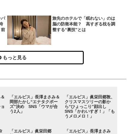
ーパ
旅先のホテルで「眠れない」のは
時
脳の防衛本能？ 高すぎる枕を調
り前
整する“裏技”とは
もっと見る
み＆
「エルピス」長澤まさみ＆
「エルピス」眞栄田郷敦、
岡部たかし“エナタクポー
クリスマスツリーの影か
ショ
ズ”決め SNS「ウマが合
ら“ひょっこり”顔出し
ま
う2人」
SNS「かわいすぎ！」「も
うメロメロ！」
タ
「エルピス」眞栄田郷
「エルピス」長澤まさみ