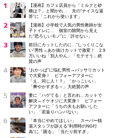
【漫画】カフェ店員から「ミルクと砂
糖は？」と聞かれ… 夫の“ナイスな返
答”に「これから使います」
【漫画】小学校で人気の男性教師が女
子トイレに… 個室の隙間から見え
た“恐ろしいモノ”に「許せない」
前日にカットしたのに…“しっくりこな
い”男性→あか抜けカットで激変！ 2.9
万いいね「別人やん」「モテそう」絶
賛の声
“おかっぱ”に悩む男性→バッサリカット
で大変身！ ビフォーアフターに
「え、同じ人！？」「かっこいい」
「爽やかすぎる～」大絶賛の声
妻に「ハゲてる」と言われ…カットで
解決→イケオジに大変身！ ビフォー
アフターに「うちの夫もお願いした
い」「若返りハンパない」
「本当にやめてほしい」 スーパー銭
湯スタッフが訴える“利用時のNG行
為”に「困る」「当たり前すぎ」