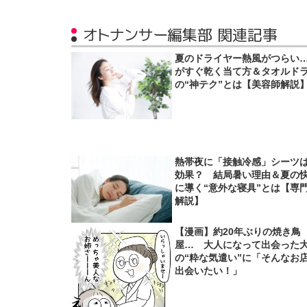
オトナンサー編集部 関連記事
夏のドライヤー熱風がつらい
がすぐ乾く当て方＆タオルド
の“神テク”とは【美容師解説
熱帯夜に「接触冷感」シーツ
効果？ 結局暑い理由＆夏の
に導く“意外な寝具”とは【専
解説】
【漫画】約20年ぶりの焼き鳥
屋… 大人になって出会った
の“粋な気遣い”に「そんなお
出会いたい！」