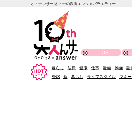
オトナンサー|オトナの教養エンタメバラエティー
TOP
暮らし
法律
健康
仕事
漫画
動画
話
SNS
食
暮らし
ライフスタイル
マネー