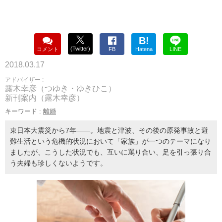
B!
(Twitter)
コメント
FB
Hatena
LINE
2018.03.17
アドバイザー :
露木幸彦（つゆき・ゆきひこ）
新刊案内（露木幸彦）
キーワード :
離婚
東日本大震災から7年――。地震と津波、その後の原発事故と避
難生活という危機的状況において「家族」が一つのテーマになり
ましたが、こうした状況でも、互いに罵り合い、足を引っ張り合
う夫婦も珍しくないようです。