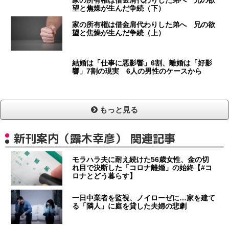
家の所有権は借金肩代わりした弟へ 兄の欲
望と焦燥が生んだ争続（下）
家の所有権は借金肩代わりした弟へ 兄の欲
望と焦燥が生んだ争続（上）
結婚は「仕事に悪影響」6割、離婚は「好影
響」7割の現実 6人の男性のケースから
もっと見る
新刊案内（露木幸彦） 関連記事
モラハラ夫に耐え続けた56歳女性、金の切
れ目で決断した「コロナ離婚」の始終【#コ
ロナとどう暮らす】
一日中業者を監視、ノイローゼに…家を建て
る「隣人」に庭を貸した夫婦の悲劇