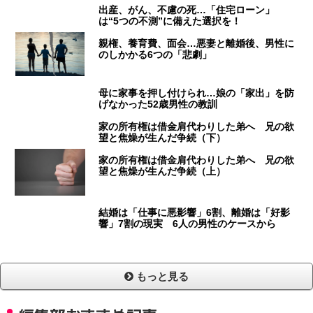
出産、がん、不慮の死…「住宅ローン」
は“5つの不測”に備えた選択を！
親権、養育費、面会…悪妻と離婚後、男性に
のしかかる6つの「悲劇」
母に家事を押し付けられ…娘の「家出」を防
げなかった52歳男性の教訓
家の所有権は借金肩代わりした弟へ 兄の欲
望と焦燥が生んだ争続（下）
家の所有権は借金肩代わりした弟へ 兄の欲
望と焦燥が生んだ争続（上）
結婚は「仕事に悪影響」6割、離婚は「好影
響」7割の現実 6人の男性のケースから
もっと見る