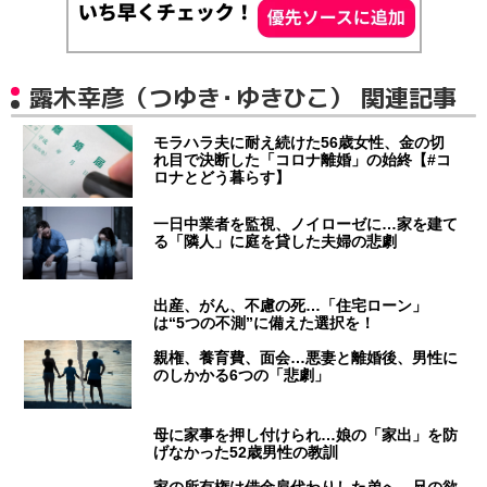
露木幸彦（つゆき・ゆきひこ） 関連記事
モラハラ夫に耐え続けた56歳女性、金の切
れ目で決断した「コロナ離婚」の始終【#コ
ロナとどう暮らす】
一日中業者を監視、ノイローゼに…家を建て
る「隣人」に庭を貸した夫婦の悲劇
出産、がん、不慮の死…「住宅ローン」
は“5つの不測”に備えた選択を！
親権、養育費、面会…悪妻と離婚後、男性に
のしかかる6つの「悲劇」
母に家事を押し付けられ…娘の「家出」を防
げなかった52歳男性の教訓