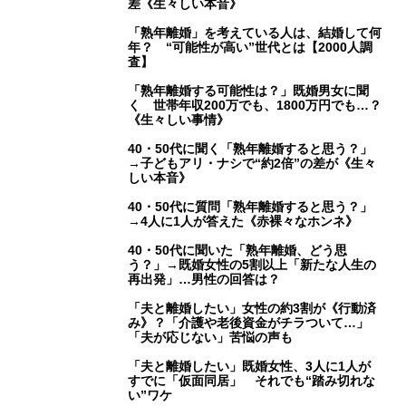
差《生々しい本音》
「熟年離婚」を考えている人は、結婚して何
年？ “可能性が高い”世代とは【2000人調
査】
「熟年離婚する可能性は？」既婚男女に聞
く 世帯年収200万でも、1800万円でも…？
《生々しい事情》
40・50代に聞く「熟年離婚すると思う？」
→子どもアリ・ナシで“約2倍”の差が《生々
しい本音》
40・50代に質問「熟年離婚すると思う？」
→4人に1人が答えた《赤裸々なホンネ》
40・50代に聞いた「熟年離婚、どう思
う？」→既婚女性の5割以上「新たな人生の
再出発」…男性の回答は？
「夫と離婚したい」女性の約3割が《行動済
み》？「介護や老後資金がチラついて…」
「夫が応じない」苦悩の声も
「夫と離婚したい」既婚女性、3人に1人が
すでに「仮面同居」 それでも“踏み切れな
い”ワケ