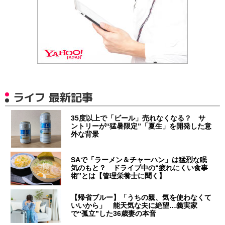
ライフ 最新記事
35度以上で「ビール」売れなくなる？ サ
ントリーが“猛暑限定”「夏生」を開発した意
外な背景
SAで「ラーメン＆チャーハン」は猛烈な眠
気のもと？ ドライブ中の“疲れにくい食事
術”とは【管理栄養士に聞く】
【帰省ブルー】「うちの親、気を使わなくて
いいから」 能天気な夫に絶望…義実家
で“孤立”した36歳妻の本音