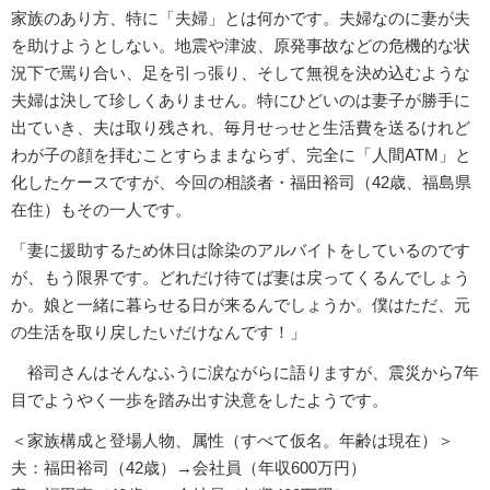
家族のあり方、特に「夫婦」とは何かです。夫婦なのに妻が夫
を助けようとしない。地震や津波、原発事故などの危機的な状
況下で罵り合い、足を引っ張り、そして無視を決め込むような
夫婦は決して珍しくありません。特にひどいのは妻子が勝手に
出ていき、夫は取り残され、毎月せっせと生活費を送るけれど
わが子の顔を拝むことすらままならず、完全に「人間ATM」と
化したケースですが、今回の相談者・福田裕司（42歳、福島県
在住）もその一人です。
「妻に援助するため休日は除染のアルバイトをしているのです
が、もう限界です。どれだけ待てば妻は戻ってくるんでしょう
か。娘と一緒に暮らせる日が来るんでしょうか。僕はただ、元
の生活を取り戻したいだけなんです！」
裕司さんはそんなふうに涙ながらに語りますが、震災から7年
目でようやく一歩を踏み出す決意をしたようです。
＜家族構成と登場人物、属性（すべて仮名。年齢は現在）＞
夫：福田裕司（42歳）→会社員（年収600万円）