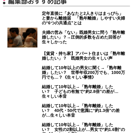
編集部おすすめ記事
定年直後に「あなたと2人きりはまっぴら」
と妻から離婚届 「熟年離婚」しやすい夫婦
の“6つの共通点”とは
夫婦の営み「ない」既婚男女に問う「熟年離
婚したい」？→圧倒的多数を占めた回答が
生々しかった
【賃貸・持ち家】アパート住まいは「熟年離
婚したい」？ 既婚男女の生々しい声
結婚して10年以上の男女に聞く→「熟年離
婚」したい？ 世帯年収200万でも、1000万
円でも…？《生々しい事情》
結婚して10年以上→「熟年離婚」した
い？ 子どもの有無で“約2.8倍”の差が…
生々しい本音
結婚して10年以上→「熟年離婚」した
い？ 40代・50代で意識に“約1.3倍”の差
が…生々しい本音
結婚して10年以上→「熟年離婚」した
い？ 女性の2割以上が…男女で“約1.6割”の