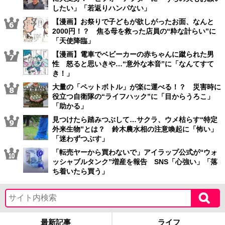
したい」「若返りハンパない」
【漫画】お祭りで子どもが欲しがったお面、なんと
2000円！？ 焦る母を救った店員の“粋な計らい”に
「天使降臨」
【漫画】電車でベビーカーの赤ちゃんに蹴られた男
性 怒ると思いきや…“意外な本音”に「なんてすて
き！」
大量の「ペットボトル」が楽に運べる！？ 災害時に
役立つ自衛隊の“ライフハック”に「目からうろこ」
「助かる」
見つけたら踏みつぶして…サクラ、ウメ枯らす“特定
外来生物”とは？ 鈴木農水相の注意喚起に「怖い」
「迷わずつぶす」
「転売ヤーから買わないで」アイラップ公式が“ウォ
ッシャブルタンク”増産を報告 SNS「心強い」「落
ち着いたら買う」
最新記事
ライフ