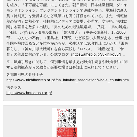
り組み、「不可能を可能」にしてきた。朝日新聞、日本経済新聞、ダイヤ
モンドオンライン、プレジデントオンラインで連載を担当。星海社の新人
賞（特別賞）を受賞するなど執筆力も高く評価されている。また「情報格
差の解消」に熱心で、積極的にメディアに登場。心理学、交渉術、法律に
関する著書を数多く出版し「男のための最強離婚術」（7刷）「男の離婚」
（4刷、いずれもメタモル出版）「婚活貧乏」（中央公論新社、1万2000
部）「みんなの不倫」（宝島社、1万部）など根強い人気がある。仕事では
全国を飛び回るなど多忙を極めるが、私生活では30年以上にわたり「田舎
暮らし」（神奈川県大磯町）を自ら実践し「ロハス」「地産地消」「食
育」の普及に努めている。公式ブログ（
https://ameblo.jp/yukihiko55/
）。
注）離婚手続きに関して、個別事情を踏まえた離婚手続きや離婚条件に関
する法的観点からの助言が必要な場合は弁護士に依頼してください。
各都道府県の弁護士会
https://www.nichibenren.or.jp/jfba_info/bar_association/whole_country.html
法テラス
https://www.houterasu.or.jp/