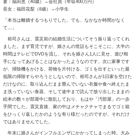
妻：福田恵（40歳）→会社員（年収400万円）
長女：福田花梨（8歳）→小学生
「本当は離婚するつもりでした。でも、なかなか時間がなく
て…」
裕司さんは、震災前の結婚生活についてそう振り返ってくれ
ました。まず育児ですが、娘さんの世話もそこそこに、大半の
時間はテレビでDVDを流し、それを娘さん1人に見せ、遊び相
手になってあげることはなかったようなのです。次に家事です
が、掃除機をかける、荷物を片付ける、ゴミを出すといった最
低限の掃除すらやろうとしないので、裕司さんが1日家を空けた
だけなのに、取り込んだまま畳んでいない衣服や食べ終えたま
ま洗っていない食器、そして途中まで読んで放り出したままの
絵本の数々が部屋中に散乱しており、もはや「汚部屋」の一歩
手間でした。震災直後、家の中はメチャクチャでまるでゴミ箱
をひっくり返したかのような有り様だったのですが、それだけ
ではありませんでした。
年末に娘さんがインフルエンザにかかってしまった時。大み