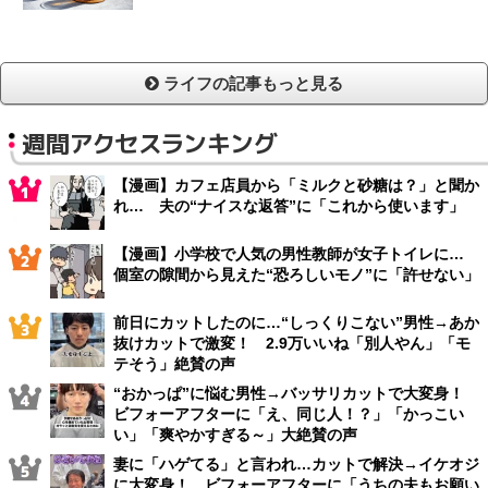
ライフの記事もっと見る
週間アクセスランキング
【漫画】カフェ店員から「ミルクと砂糖は？」と聞か
れ… 夫の“ナイスな返答”に「これから使います」
【漫画】小学校で人気の男性教師が女子トイレに…
個室の隙間から見えた“恐ろしいモノ”に「許せない」
前日にカットしたのに…“しっくりこない”男性→あか
抜けカットで激変！ 2.9万いいね「別人やん」「モ
テそう」絶賛の声
“おかっぱ”に悩む男性→バッサリカットで大変身！
ビフォーアフターに「え、同じ人！？」「かっこい
い」「爽やかすぎる～」大絶賛の声
妻に「ハゲてる」と言われ…カットで解決→イケオジ
に大変身！ ビフォーアフターに「うちの夫もお願い