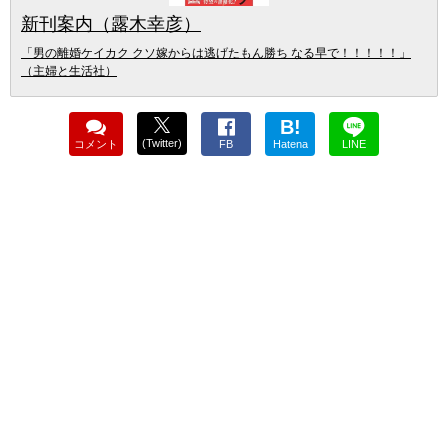
新刊案内（露木幸彦）
「男の離婚ケイカク クソ嫁からは逃げたもん勝ち なる早で！！！！！」
（主婦と生活社）
B!
(Twitter)
コメント
FB
Hatena
LINE