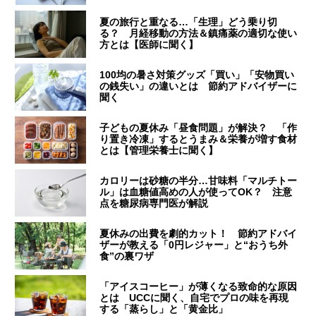
夏の旅行と重なる…「生理」どう乗り切
る？ 月経移動の方法＆鎮痛薬の適切な使い
方とは【医師に聞く】
100均の暑さ対策グッズ「買い」「安物買い
の銭失い」の違いとは 節約アドバイザーに
聞く
子どもの夏休み「昼食問題」が解決？ 「作
り置き冷凍」するとうまみ＆栄養が増す食材
とは【管理栄養士に聞く】
カロリーは砂糖の半分…甘味料「マルチトー
ル」は血糖値高めの人が使ってOK？ 注意
点を糖尿病専門医が解説
夏休みの出費を劇的カット！ 節約アドバイ
ザーが教える「0円レジャー」と“おうち外
食”の裏ワザ
「アイスコーヒー」が薄くなる致命的な原因
とは UCCに聞く、自宅でプロの味を再現
する「蒸らし」と「黄金比」