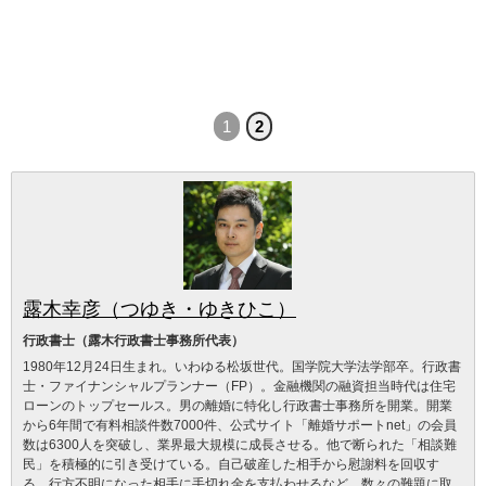
1
2
露木幸彦（つゆき・ゆきひこ）
行政書士（露木行政書士事務所代表）
1980年12月24日生まれ。いわゆる松坂世代。国学院大学法学部卒。行政書
士・ファイナンシャルプランナー（FP）。金融機関の融資担当時代は住宅
ローンのトップセールス。男の離婚に特化し行政書士事務所を開業。開業
から6年間で有料相談件数7000件、公式サイト「離婚サポートnet」の会員
数は6300人を突破し、業界最大規模に成長させる。他で断られた「相談難
民」を積極的に引き受けている。自己破産した相手から慰謝料を回収す
る、行方不明になった相手に手切れ金を支払わせるなど、数々の難題に取