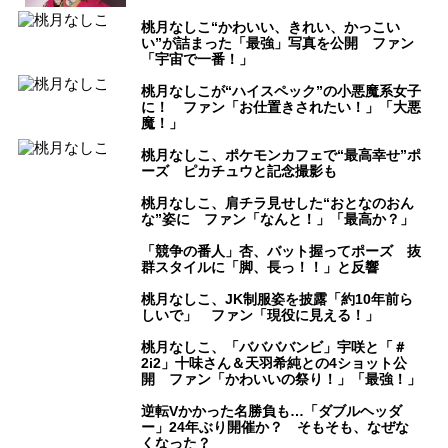
桃月なしこ“かわいい、きれい、かっこい
い”が詰まった「最強」写真を公開 ファン
「宇宙で一番！」
桃月なしこが“ハイスペック”の小悪魔系女子
に！ ファン「お仕置きされたい！」「大悪
魔！」
桃月なしこ、ポケモンカフェで“最高幸せ”ポ
ーズ ピカチュウと記念撮影も
桃月なしこ、肩チラ見せした“おとなのおん
な”姿に ファン「なんと！」「最高か？」
「競争の番人」杏、バット握ってポーズ 抜
群スタイルに「脚、長っ！！」と反響
桃月なしこ、JK制服姿を披露「約10年前ら
しいで」 ファン「現役に見える！」
桃月なしこ、「ババババンビ」宇咲と「＃
2i2」十味さん＆天羽希純との4ショット公
開 ファン「かわいいの祭り！」「最強！」
逆転Vかかった名勝負も…「ダブルヘッダ
ー」24年ぶり開催か？ そもそも、なぜな
くなった？