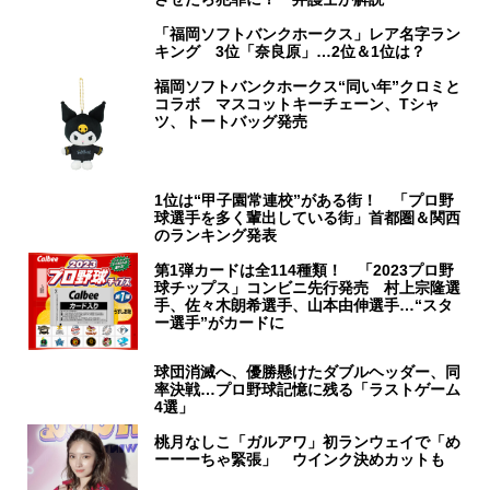
「福岡ソフトバンクホークス」レア名字ラン
キング 3位「奈良原」…2位＆1位は？
福岡ソフトバンクホークス“同い年”クロミと
コラボ マスコットキーチェーン、Tシャ
ツ、トートバッグ発売
1位は“甲子園常連校”がある街！ 「プロ野
球選手を多く輩出している街」首都圏＆関西
のランキング発表
第1弾カードは全114種類！ 「2023プロ野
球チップス」コンビニ先行発売 村上宗隆選
手、佐々木朗希選手、山本由伸選手…“スタ
ー選手”がカードに
球団消滅へ、優勝懸けたダブルヘッダー、同
率決戦…プロ野球記憶に残る「ラストゲーム
4選」
桃月なしこ「ガルアワ」初ランウェイで「め
ーーーちゃ緊張」 ウインク決めカットも