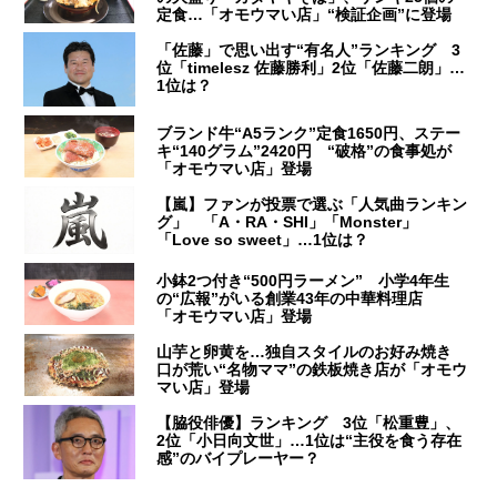
定食…「オモウマい店」“検証企画”に登場
「佐藤」で思い出す“有名人”ランキング 3
位「timelesz 佐藤勝利」2位「佐藤二朗」…
1位は？
ブランド牛“A5ランク”定食1650円、ステー
キ“140グラム”2420円 “破格”の食事処が
「オモウマい店」登場
【嵐】ファンが投票で選ぶ「人気曲ランキン
グ」 「A・RA・SHI」「Monster」
「Love so sweet」…1位は？
小鉢2つ付き“500円ラーメン” 小学4年生
の“広報”がいる創業43年の中華料理店
「オモウマい店」登場
山芋と卵黄を…独自スタイルのお好み焼き
口が荒い“名物ママ”の鉄板焼き店が「オモウ
マい店」登場
【脇役俳優】ランキング 3位「松重豊」、
2位「小日向文世」…1位は“主役を食う存在
感”のバイプレーヤー？