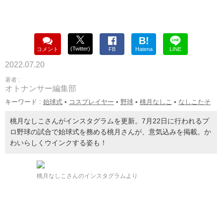
B!
(Twitter)
コメント
FB
Hatena
LINE
2022.07.20
著者 :
オトナンサー編集部
キーワード :
始球式
•
コスプレイヤー
•
野球
•
桃月なしこ
•
なしこたそ
桃月なしこさんがインスタグラムを更新。7月22日に行われるプ
ロ野球の試合で始球式を務める桃月さんが、意気込みを掲載。か
わいらしくウインクする姿も！
桃月なしこさんのインスタグラムより