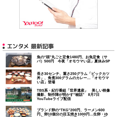
エンタメ 最新記事
魚の“頭”丸ごと定食1480円、お魚定食（サ
バ）500円 今夜「オモウマい店」夏休みSP
長さ30センチ、重さ250グラム「ビックカツ
丼」、角煮300グラムのカレー…「オモウマ
い店」登場
TBS系・紀行番組「世界遺産」 美しい映像
撮影、制作陣が明かす“秘話” 8月7日
YouTubeライブ配信
ブランド卵の“TKG”200円、ラーメン600
円、卵10個分の目玉焼き1000円…生卵・ゆ