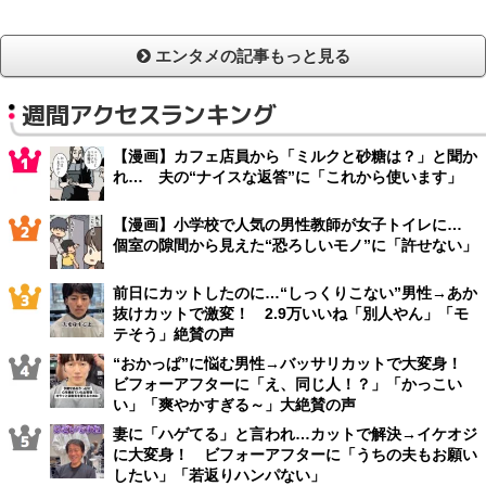
エンタメの記事もっと見る
週間アクセスランキング
【漫画】カフェ店員から「ミルクと砂糖は？」と聞か
れ… 夫の“ナイスな返答”に「これから使います」
【漫画】小学校で人気の男性教師が女子トイレに…
個室の隙間から見えた“恐ろしいモノ”に「許せない」
前日にカットしたのに…“しっくりこない”男性→あか
抜けカットで激変！ 2.9万いいね「別人やん」「モ
テそう」絶賛の声
“おかっぱ”に悩む男性→バッサリカットで大変身！
ビフォーアフターに「え、同じ人！？」「かっこい
い」「爽やかすぎる～」大絶賛の声
妻に「ハゲてる」と言われ…カットで解決→イケオジ
に大変身！ ビフォーアフターに「うちの夫もお願い
したい」「若返りハンパない」