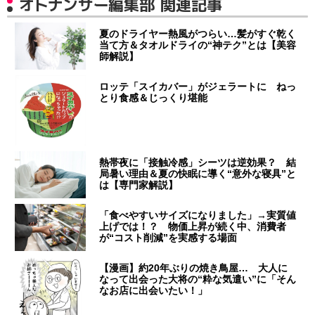
オトナンサー編集部 関連記事
夏のドライヤー熱風がつらい…髪がすぐ乾く
当て方＆タオルドライの“神テク”とは【美容
師解説】
ロッテ「スイカバー」がジェラートに ねっ
とり食感＆じっくり堪能
熱帯夜に「接触冷感」シーツは逆効果？ 結
局暑い理由＆夏の快眠に導く“意外な寝具”と
は【専門家解説】
「食べやすいサイズになりました」→実質値
上げでは！？ 物価上昇が続く中、消費者
が“コスト削減”を実感する場面
【漫画】約20年ぶりの焼き鳥屋… 大人に
なって出会った大将の“粋な気遣い”に「そん
なお店に出会いたい！」