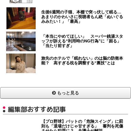
生後6週間の子猫、本棚で突っ伏して眠る…
あまりのかわいさに視聴者もん絶「ぬいぐる
みみたい！」「最高」
「本当にやめてほしい」 スーパー銭湯スタ
ッフが訴える“利用時のNG行為”に「困る」
「当たり前すぎ」
旅先のホテルで「眠れない」のは脳の防衛本
能？ 高すぎる枕を調整する“裏技”とは
もっと見る
編集部おすすめ記事
【プロ野球】バットの「危険スイング」に罰
則も「退場だけじゃ甘すぎる」 審判を死傷
させたら犯罪に？ 弁護士が解説