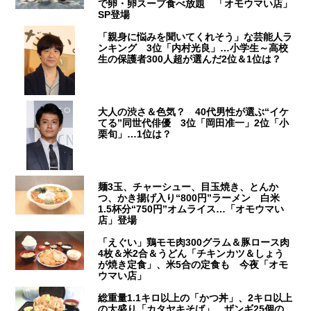
で卵・卵スープ食べ放題 「オモウマい店」
SP登場
「親身に悩みを聞いてくれそう」な芸能人ラ
ンキング 3位「内村光良」…小学生～高校
生の保護者300人超が選んだ2位＆1位は？
大人の渋さ＆色気？ 40代男性が選ぶ“イケ
てる”同世代俳優 3位「岡田准一」2位「小
栗旬」…1位は？
麺3玉、チャーシュー、目玉焼き、とんか
つ、かき揚げ入り“800円”ラーメン 白米
1.5杯分“750円”オムライス…「オモウマい
店」登場
「えぐい」鶏モモ肉300グラム＆豚ロース肉
4枚＆米2合＆うどん「チキンカツ＆しょう
が焼き定食」、米5合の定食も 今夜「オモ
ウマい店」
総重量1.1キロ以上の「かつ丼」、2キロ以上
の大盛り「カタヤキそば」、ザンギ25個の