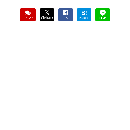
B!
(Twitter)
コメント
FB
Hatena
LINE