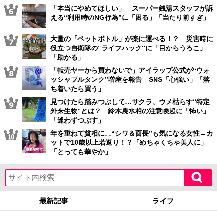
「本当にやめてほしい」 スーパー銭湯スタッフが訴
える“利用時のNG行為”に「困る」「当たり前すぎ」
大量の「ペットボトル」が楽に運べる！？ 災害時に
役立つ自衛隊の“ライフハック”に「目からうろこ」
「助かる」
「転売ヤーから買わないで」アイラップ公式が“ウォ
ッシャブルタンク”増産を報告 SNS「心強い」「落
ち着いたら買う」
見つけたら踏みつぶして…サクラ、ウメ枯らす“特定
外来生物”とは？ 鈴木農水相の注意喚起に「怖い」
「迷わずつぶす」
年を重ねて貧相に…“シワ＆面長”も気になる女性→カ
ットで10歳以上若返り！？「めちゃくちゃ美人に」
「とっても華やか」
最新記事
ライフ