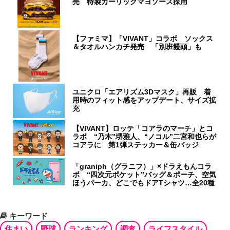
売 特製ガーリックマヨソース採用
【ファミマ】「VIVANT」コラボ ソックス
＆タオルハンカチ発売 「別班饅頭」も
ユニクロ「エアリズム3Dマスク」再販 着
用時のフィット感をアップデート、サイズ拡
充
【VIVANT】ロッテ「コアラのマーチ」とコ
ラボ “乃木”堺雅人、“ノコル”二宮和也らが
コアラに 第1弾ステッカー＆缶バッジ
「graniph（グラニフ）」×ドラえもんコラ
ボ “四次元ポケット”バッグ＆ポーチ、空気
ほうパーカ、どこでもドアTシャツ…全20種
キーワード
住まい
野球
ランキング
調査
ライフスタイル