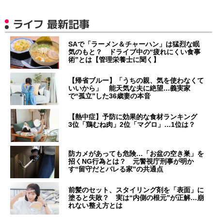
ライフ 最新記事
SAで「ラーメン＆チャーハン」は猛烈な眠
気のもと？ ドライブ中の“疲れにくい食事
術”とは【管理栄養士に聞く】
【帰省ブルー】「うちの親、気を使わなくて
いいから」 能天気な夫に絶望…義実家
で“孤立”した36歳妻の本音
【熱中症】予防に効果的な食材ランキング
3位「鶏むね肉」2位「マグロ」…1位は？
防カメがあっても危険…「お盆の空き巣」を
招くNG行為とは？ 元警視庁刑事が明か
す“留守だとバレる家”の共通点
前髪のセット、スタイリング剤を「表面」に
塗ると失敗？ 実は“内側の根元”が正解…崩
れない整え方とは