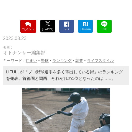
B!
(Twitter)
コメント
FB
Hatena
LINE
2023.08.23
著者 :
オトナンサー編集部
キーワード :
住まい
•
野球
•
ランキング
•
調査
•
ライフスタイル
LIFULLが「プロ野球選手を多く輩出している街」のランキング
を発表。首都圏と関西、それぞれの1位となったのは……。