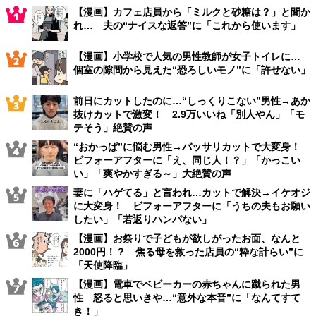
【漫画】カフェ店員から「ミルクと砂糖は？」と聞か
れ… 夫の“ナイスな返答”に「これから使います」
【漫画】小学校で人気の男性教師が女子トイレに…
個室の隙間から見えた“恐ろしいモノ”に「許せない」
前日にカットしたのに…“しっくりこない”男性→あか
抜けカットで激変！ 2.9万いいね「別人やん」「モ
テそう」絶賛の声
“おかっぱ”に悩む男性→バッサリカットで大変身！
ビフォーアフターに「え、同じ人！？」「かっこい
い」「爽やかすぎる～」大絶賛の声
妻に「ハゲてる」と言われ…カットで解決→イケオジ
に大変身！ ビフォーアフターに「うちの夫もお願い
したい」「若返りハンパない」
【漫画】お祭りで子どもが欲しがったお面、なんと
2000円！？ 焦る母を救った店員の“粋な計らい”に
「天使降臨」
【漫画】電車でベビーカーの赤ちゃんに蹴られた男
性 怒ると思いきや…“意外な本音”に「なんてすて
き！」