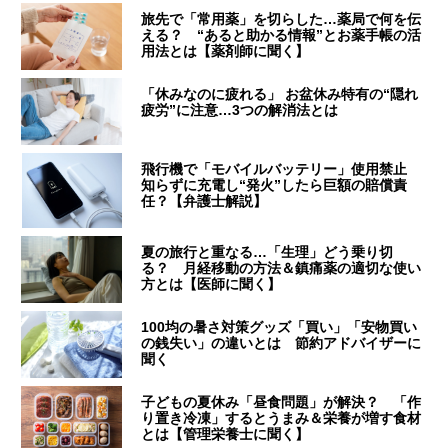
旅先で「常用薬」を切らした…薬局で何を伝
える？ “あると助かる情報”とお薬手帳の活
用法とは【薬剤師に聞く】
「休みなのに疲れる」 お盆休み特有の“隠れ
疲労”に注意…3つの解消法とは
飛行機で「モバイルバッテリー」使用禁止
知らずに充電し“発火”したら巨額の賠償責
任？【弁護士解説】
夏の旅行と重なる…「生理」どう乗り切
る？ 月経移動の方法＆鎮痛薬の適切な使い
方とは【医師に聞く】
100均の暑さ対策グッズ「買い」「安物買い
の銭失い」の違いとは 節約アドバイザーに
聞く
子どもの夏休み「昼食問題」が解決？ 「作
り置き冷凍」するとうまみ＆栄養が増す食材
とは【管理栄養士に聞く】