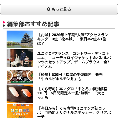
もっと見る
編集部おすすめ記事
【お城】2026年上半期“人気”アクセスラン
キング 3位「松本城」…東日本2位＆1位
は？
ユニクロ×フランス「コントワー・デ・コト
ニエ」 コーデュロイジャケット＆バレルパ
ンツのセットアップ、デニムブラウス…全7
アイテム
【松屋】630円「松屋の牛焼肉丼」発売
「牛カルビホルモン丼」も
【くら寿司】本マグロ「中とろ」特別価格
110円 5日間限定＆一皿“無料” 「大と
ろ」も
【今日から】くら寿司×ミニオンズ初コラ
ボ “実物”オリジナルステッカー、クリアポ
ーチ