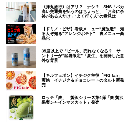
《弾丸旅行》はアリ？ ナシ？ SNS「バカ
高い交通費を払うのはちょっと」「お金に余
裕がある人だけ」“よく行く人”の意見は
【ドミノ・ピザ】看板メニュー“魔改造” 知
る人ぞ知る“アレンジポテト” 裏メニュー商
品化
35度以上で「ビール」売れなくなる？ サ
ントリーが“猛暑限定”「夏生」を開発した意
外な背景
【キルフェボン】イチジク主役「FIG fair」
実施 イチジク＆チョコレートのタルト新発
売
ロッテ「爽」 贅沢シリーズ第4弾「爽 贅沢
果実シャインマスカット」発売