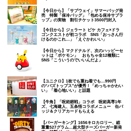
【今日から】「サブウェイ」サマーバッグ発
売 特製「保冷バッグ」「包める保冷サブラ
ップ」の実物 割引チケット3500円封入
【今日から】ジェラート ピケ カフェ×ドラ
ゴンクエストが初コラボ SNS「おっさん行
けるのかこれ…」「えぐかわいい」
【今日から】マクドナルド、次のハッピーセ
ットは「ポケモン」 おもちゃ全12種類に
SNS「こういうのでいいんだよ」
【ユニクロ】1枚でも重ね着でも…990円
の“バズトップス”が優秀！「めっちゃかわい
い」「着心地いい」と話題
【牛角】「呪術廻戦」コラボ 呪術高専1年
ズ、七海建人、五条悟コラボメニュー 缶バ
ッジ＆クリアカードもらえる
【バーガーキング】1656キロカロリー、総
重量527グラム…超大型チーズバーガー新発