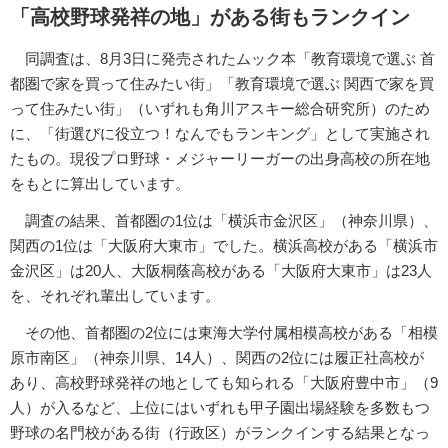
「高校野球発祥の地」がある街もランクイン
同調査は、8月3日に発売されたムック本「教育環境で選ぶ 首
都圏で家を買って住みたい街」「教育環境で選ぶ 関西で家を買
って住みたい街」（いずれも角川アスキー総合研究所）のため
に、「街選びに役立つ！なんでもランキング」として実施され
たもの。現役プロ野球・メジャーリーガーの出身高校の所在地
をもとに算出しています。
調査の結果、首都圏の1位は「横浜市金沢区」（神奈川県）、
関西の1位は「大阪府大東市」でした。横浜高校がある「横浜市
金沢区」は20人、大阪桐蔭高校がある「大阪府大東市」は23人
を、それぞれ輩出しています。
その他、首都圏の2位には東海大学付属相模高校がある「相模
原市南区」（神奈川県、14人）、関西の2位には履正社高校が
あり、高校野球発祥の地としても知られる「大阪府豊中市」（9
人）が入るなど、上位にはいずれも甲子園出場経験を多数もつ
野球の名門校がある街（行政区）がランクインする結果となっ