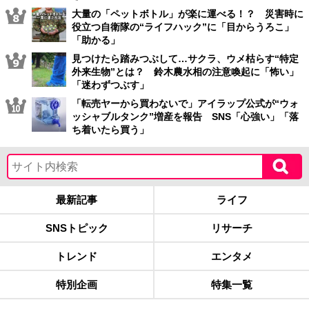
大量の「ペットボトル」が楽に運べる！？ 災害時に
役立つ自衛隊の“ライフハック”に「目からうろこ」
「助かる」
見つけたら踏みつぶして…サクラ、ウメ枯らす“特定
外来生物”とは？ 鈴木農水相の注意喚起に「怖い」
「迷わずつぶす」
「転売ヤーから買わないで」アイラップ公式が“ウォ
ッシャブルタンク”増産を報告 SNS「心強い」「落
ち着いたら買う」
最新記事
ライフ
SNSトピック
リサーチ
トレンド
エンタメ
特別企画
特集一覧