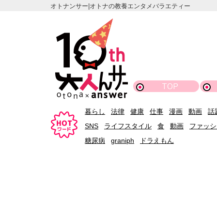
オトナンサー|オトナの教養エンタメバラエティー
TOP
暮らし
法律
健康
仕事
漫画
動画
話
SNS
ライフスタイル
食
動画
ファッシ
糖尿病
graniph
ドラえもん