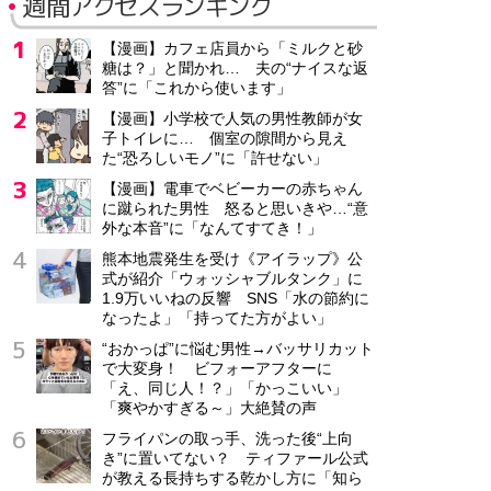
週間アクセスランキング
【漫画】カフェ店員から「ミルクと砂
糖は？」と聞かれ… 夫の“ナイスな返
答”に「これから使います」
【漫画】小学校で人気の男性教師が女
子トイレに… 個室の隙間から見え
た“恐ろしいモノ”に「許せない」
【漫画】電車でベビーカーの赤ちゃん
に蹴られた男性 怒ると思いきや…“意
外な本音”に「なんてすてき！」
熊本地震発生を受け《アイラップ》公
式が紹介「ウォッシャブルタンク」に
1.9万いいねの反響 SNS「水の節約に
なったよ」「持ってた方がよい」
“おかっぱ”に悩む男性→バッサリカット
で大変身！ ビフォーアフターに
「え、同じ人！？」「かっこいい」
「爽やかすぎる～」大絶賛の声
フライパンの取っ手、洗った後“上向
き”に置いてない？ ティファール公式
が教える長持ちする乾かし方に「知ら