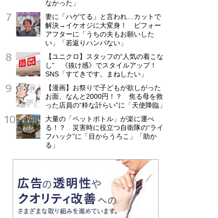
なかった」
妻に「ハゲてる」と言われ…カットで
解決→イケオジに大変身！ ビフォー
アフターに「うちの夫もお願いした
い」「若返りハンパない」
【ユニクロ】スタッフの“人気の着こな
し” 《抜け感》でスタイルアップ！
SNS「すてきです。まねしたい」
【漫画】お祭りで子どもが欲しがった
お面、なんと2000円！？ 焦る母を救
った店員の“粋な計らい”に「天使降臨」
大量の「ペットボトル」が楽に運べ
る！？ 災害時に役立つ自衛隊の“ライ
フハック”に「目からうろこ」「助か
る」