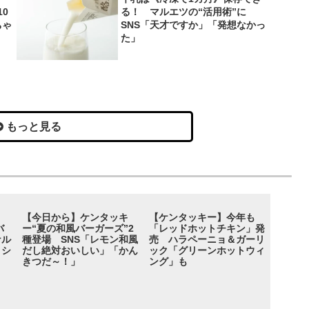
0
る！ マルエツの“活用術”に
ちゃ
SNS「天才ですか」「発想なかっ
た」
もっと見る
【今日から】ケンタッキ
【ケンタッキー】今年も
バ
ー“夏の和風バーガーズ”2
「レッドホットチキン」発
ナル
種登場 SNS「レモン和風
売 ハラペーニョ＆ガーリ
＋シ
だし絶対おいしい」「かん
ック「グリーンホットウィ
きつだ～！」
ング」も