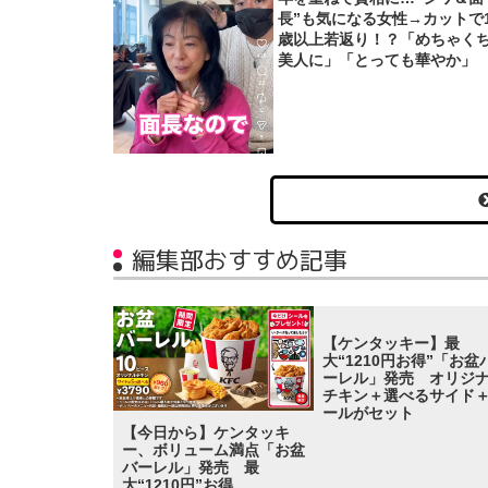
長”も気になる女性→カットで1
歳以上若返り！？「めちゃく
美人に」「とっても華やか」
編集部おすすめ記事
【ケンタッキー】最
大“1210円お得”「お盆
ーレル」発売 オリジ
チキン＋選べるサイド
ールがセット
【今日から】ケンタッキ
ー、ボリューム満点「お盆
バーレル」発売 最
大“1210円”お得