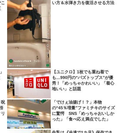
でこ
い方＆水弾き力を復活させる方法
正
い」
【ユニクロ】1枚でも重ね着で
と
も…990円の“バズトップス”が優
秀！「めっちゃかわいい」「着心
地いい」と話題
 呪
「でけぇ油揚げ！？」本物
悟
の“45％増量”ファミチキのサイズ
クリ
に驚愕 SNS「めっちゃおいしか
った」「食べ応え満点でした」
牛乳は《冷凍で1カ月》保存でき