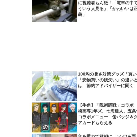
に視聴者もん絶！「電車の中
ういう人見る」「かわいいは
義」
100均の暑さ対策グッズ「買
「安物買いの銭失い」の違い
は 節約アドバイザーに聞く
【牛角】「呪術廻戦」コラボ
術高専1年ズ、七海建人、五条
コラボメニュー 缶バッジ＆
アカードもらえる
年を重ねて貧相に…“シワ＆面