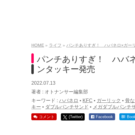
HOME
ライフ
パンチありすぎ！ ハバネロ×ガー
パンチありすぎ！ ハバ
ンタッキー発売
2022.07.13
著者 :
オトナンサー編集部
キーワード :
ハバネロ
•
KFC
•
ガーリック
•
骨な
キー
•
ダブルパンチサンド
•
メガダブルパンチ
コメント
(Twitter)
Facebook
B!
Boo