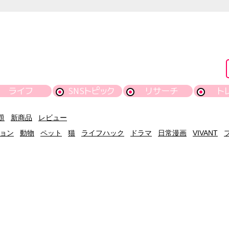
ライフ
SNSトピック
リサーチ
ト
題
新商品
レビュー
ョン
動物
ペット
猫
ライフハック
ドラマ
日常漫画
VIVANT