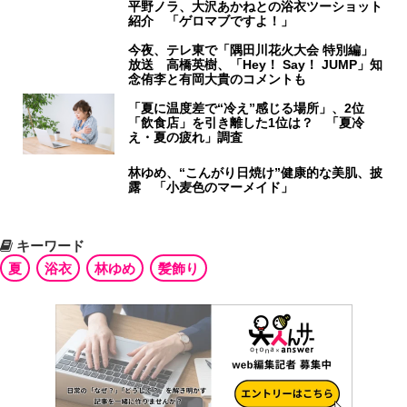
平野ノラ、大沢あかねとの浴衣ツーショット
紹介 「ゲロマブですよ！」
今夜、テレ東で「隅田川花火大会 特別編」
放送 高橋英樹、「Hey！ Say！ JUMP」知
念侑李と有岡大貴のコメントも
「夏に温度差で“冷え”感じる場所」、2位
「飲食店」を引き離した1位は？ 「夏冷
え・夏の疲れ」調査
林ゆめ、“こんがり日焼け”健康的な美肌、披
露 「小麦色のマーメイド」
キーワード
夏
浴衣
林ゆめ
髪飾り