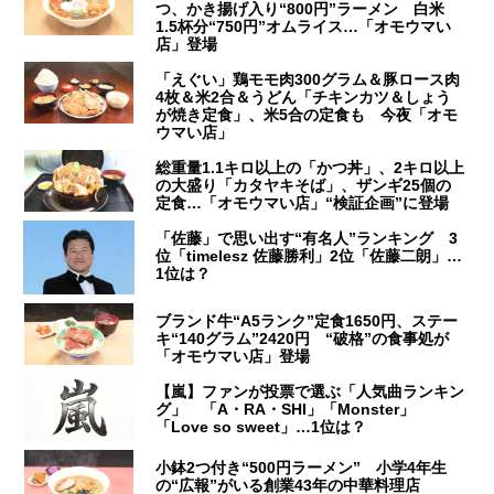
つ、かき揚げ入り“800円”ラーメン 白米
1.5杯分“750円”オムライス…「オモウマい
店」登場
「えぐい」鶏モモ肉300グラム＆豚ロース肉
4枚＆米2合＆うどん「チキンカツ＆しょう
が焼き定食」、米5合の定食も 今夜「オモ
ウマい店」
総重量1.1キロ以上の「かつ丼」、2キロ以上
の大盛り「カタヤキそば」、ザンギ25個の
定食…「オモウマい店」“検証企画”に登場
「佐藤」で思い出す“有名人”ランキング 3
位「timelesz 佐藤勝利」2位「佐藤二朗」…
1位は？
ブランド牛“A5ランク”定食1650円、ステー
キ“140グラム”2420円 “破格”の食事処が
「オモウマい店」登場
【嵐】ファンが投票で選ぶ「人気曲ランキン
グ」 「A・RA・SHI」「Monster」
「Love so sweet」…1位は？
小鉢2つ付き“500円ラーメン” 小学4年生
の“広報”がいる創業43年の中華料理店