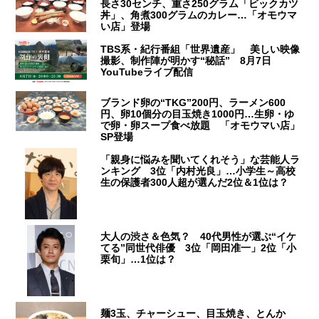
長さ30センチ、重さ250グラム「ビックカツ
丼」、角煮300グラムのカレー…「オモウマ
い店」登場
TBS系・紀行番組「世界遺産」 美しい映像
撮影、制作陣が明かす“秘話” 8月7日
YouTubeライブ配信
ブランド卵の“TKG”200円、ラーメン600
円、卵10個分の目玉焼き1000円…生卵・ゆ
で卵・卵スープ食べ放題 「オモウマい店」
SP登場
「親身に悩みを聞いてくれそう」な芸能人ラ
ンキング 3位「内村光良」…小学生～高校
生の保護者300人超が選んだ2位＆1位は？
大人の渋さ＆色気？ 40代男性が選ぶ“イケ
てる”同世代俳優 3位「岡田准一」2位「小
栗旬」…1位は？
麺3玉、チャーシュー、目玉焼き、とんか