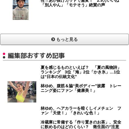
性→あか抜けカットで激変！ 2.9万いいね
「別人やん」「モテそう」絶賛の声
もっと見る
編集部おすすめ記事
夏を感じるものといえば？ 「夏の風物詩」
ランキング 3位「海」2位「かき氷」…1位
は“日本の伝統文化”
林ゆめ、腹筋＆脇“美ボディー”披露 トレー
ニング姿にファン「健康美！」
林ゆめ、ヘアカラーを暗くしイメチェン フ
ァン「天使！」「きれいな色！」
冷蔵庫に常備する「作り置きのお茶」、安全
に飲めるのはどのくらい？ 衛生面の“注意