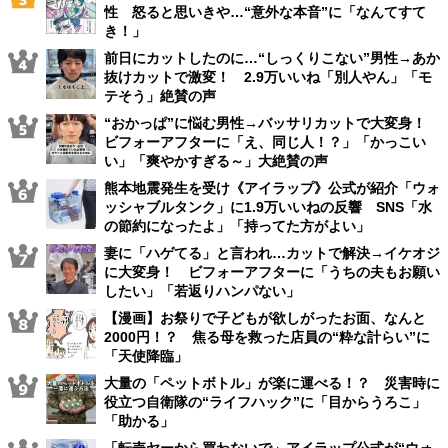
性 怒ると思いきや…“意外な本音”に「なんてすて
き！」
前日にカットしたのに…“しっくりこない”男性→あか
抜けカットで激変！ 2.9万いいね「別人やん」「モ
テそう」絶賛の声
“おかっぱ”に悩む男性→バッサリカットで大変身！
ビフォーアフターに「え、同じ人！？」「かっこい
い」「爽やかすぎる～」大絶賛の声
熊本地震発生を受け《アイラップ》公式が紹介「ウォ
ッシャブルタンク」に1.9万いいねの反響 SNS「水
の節約になったよ」「持ってた方がよい」
妻に「ハゲてる」と言われ…カットで解決→イケオジ
に大変身！ ビフォーアフターに「うちの夫もお願い
したい」「若返りハンパない」
【漫画】お祭りで子どもが欲しがったお面、なんと
2000円！？ 焦る母を救った店員の“粋な計らい”に
「天使降臨」
大量の「ペットボトル」が楽に運べる！？ 災害時に
役立つ自衛隊の“ライフハック”に「目からうろこ」
「助かる」