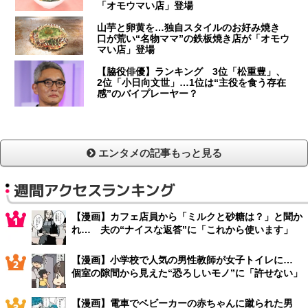
「オモウマい店」登場
山芋と卵黄を…独自スタイルのお好み焼き
口が荒い“名物ママ”の鉄板焼き店が「オモウ
マい店」登場
【脇役俳優】ランキング 3位「松重豊」、
2位「小日向文世」…1位は“主役を食う存在
感”のバイプレーヤー？
エンタメの記事もっと見る
週間アクセスランキング
【漫画】カフェ店員から「ミルクと砂糖は？」と聞か
れ… 夫の“ナイスな返答”に「これから使います」
【漫画】小学校で人気の男性教師が女子トイレに…
個室の隙間から見えた“恐ろしいモノ”に「許せない」
【漫画】電車でベビーカーの赤ちゃんに蹴られた男