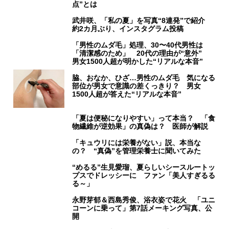
点”とは
武井咲、「私の夏」を写真“8連発”で紹介
約2カ月ぶり、インスタグラム投稿
「男性のムダ毛」処理、30〜40代男性は
「清潔感のため」 20代の理由が“意外”
男女1500人超が明かした“リアルな本音”
脇、おなか、ひざ…男性のムダ毛 気になる
部位が男女で意識の差くっきり？ 男女
1500人超が答えた“リアルな本音”
「夏は便秘になりやすい」って本当？ 「食
物繊維が逆効果」の真偽は？ 医師が解説
「キュウリには栄養がない」説、本当な
の？ “真偽”を管理栄養士に聞いてみた
“めるる”生見愛瑠、夏らしいシースルートッ
プスでドレッシーに ファン「美人すぎるる
る～」
永野芽郁＆西島秀俊、浴衣姿で花火 「ユニ
コーンに乗って」第7話メーキング写真、公
開