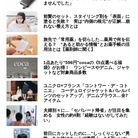
ませんでした」
前髪のセット、スタイリング剤を「表面」に
塗ると失敗？ 実は“内側の根元”が正解…崩
れない整え方とは
旅先で「常用薬」を切らした…薬局で何を伝
える？ “あると助かる情報”とお薬手帳の活
用法とは【薬剤師に聞く】
1点あたり“596円”cocaの《5点選べる福
袋》がお得！ ワンピースやデニム、ジャケ
ットなど対象商品多数
ユニクロ×フランス「コントワー・デ・コト
ニエ」 コーデュロイジャケット＆バレルパ
ンツのセットアップ、デニムブラウス…全7
アイテム
夫婦別々に…「セパレート帰省」が注目を集
める 女性の約4割「経験はないがしてみた
い」
前日にカットしたのに…“しっくりこない”男