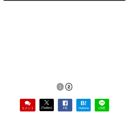
1
2
B!
(Twitter)
コメント
FB
Hatena
LINE