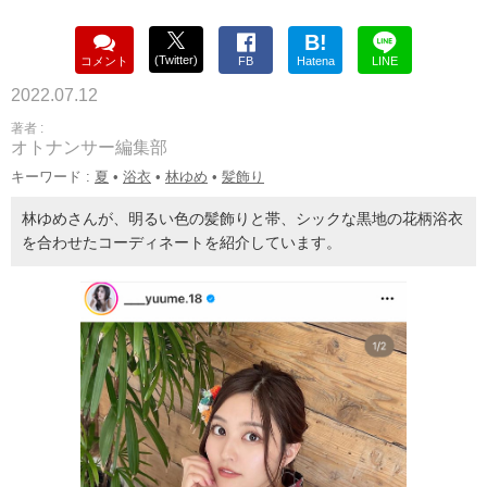
B!
(Twitter)
コメント
FB
Hatena
LINE
2022.07.12
著者 :
オトナンサー編集部
キーワード :
夏
•
浴衣
•
林ゆめ
•
髪飾り
林ゆめさんが、明るい色の髪飾りと帯、シックな黒地の花柄浴衣
を合わせたコーディネートを紹介しています。