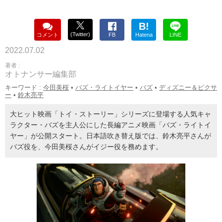
B!
(Twitter)
コメント
FB
Hatena
LINE
2022.07.02
著者 :
オトナンサー編集部
キーワード :
今田美桜
•
バズ・ライトイヤー
•
バズ
•
ディズニー＆ピクサ
ー
•
鈴木亮平
大ヒット映画「トイ・ストーリー」シリーズに登場する人気キャ
ラクター・バズを主人公にした長編アニメ映画「バズ・ライトイ
ヤー」が公開スタート。日本語吹き替え版では、鈴木亮平さんが
バズ役を、今田美桜さんがイジー役を務めます。