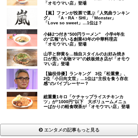
「オモウマい店」登場
【嵐】ファンが投票で選ぶ「人気曲ランキン
グ」 「A・RA・SHI」「Monster」
「Love so sweet」…1位は？
小鉢2つ付き“500円ラーメン” 小学4年生
の“広報”がいる創業43年の中華料理店
「オモウマい店」登場
山芋と卵黄を…独自スタイルのお好み焼き
口が荒い“名物ママ”の鉄板焼き店が「オモウ
マい店」登場
【脇役俳優】ランキング 3位「松重豊」、
2位「小日向文世」…1位は“主役を食う存在
感”のバイプレーヤー？
総重量1キロ「ケチャップライスチキンカ
ツ」が“1000円”以下 大ボリュームメニュ
ーばかりの軽食喫茶が「オモウマい店」登場
エンタメの記事もっと見る