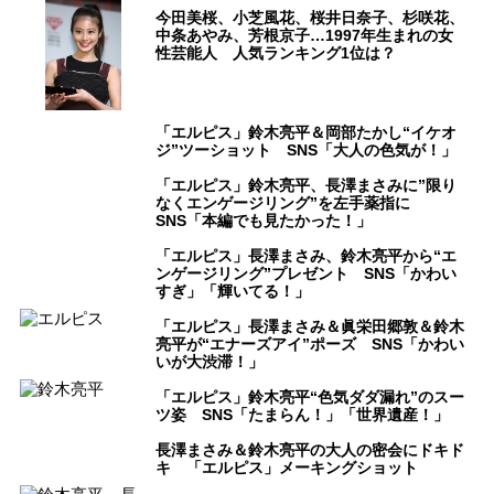
今田美桜、小芝風花、桜井日奈子、杉咲花、
中条あやみ、芳根京子…1997年生まれの女
性芸能人 人気ランキング1位は？
「エルピス」鈴木亮平＆岡部たかし“イケオ
ジ”ツーショット SNS「大人の色気が！」
「エルピス」鈴木亮平、長澤まさみに”限り
なくエンゲージリング”を左手薬指に
SNS「本編でも見たかった！」
「エルピス」長澤まさみ、鈴木亮平から“エ
ンゲージリング”プレゼント SNS「かわい
すぎ」「輝いてる！」
「エルピス」長澤まさみ＆眞栄田郷敦＆鈴木
亮平が“エナーズアイ”ポーズ SNS「かわい
いが大渋滞！」
「エルピス」鈴木亮平“色気ダダ漏れ”のスー
ツ姿 SNS「たまらん！」「世界遺産！」
長澤まさみ＆鈴木亮平の大人の密会にドキド
キ 「エルピス」メーキングショット