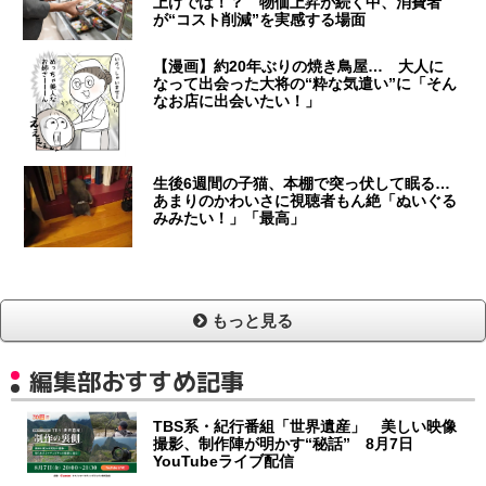
上げでは！？ 物価上昇が続く中、消費者
が“コスト削減”を実感する場面
【漫画】約20年ぶりの焼き鳥屋… 大人に
なって出会った大将の“粋な気遣い”に「そん
なお店に出会いたい！」
生後6週間の子猫、本棚で突っ伏して眠る…
あまりのかわいさに視聴者もん絶「ぬいぐる
みみたい！」「最高」
もっと見る
編集部おすすめ記事
TBS系・紀行番組「世界遺産」 美しい映像
撮影、制作陣が明かす“秘話” 8月7日
YouTubeライブ配信