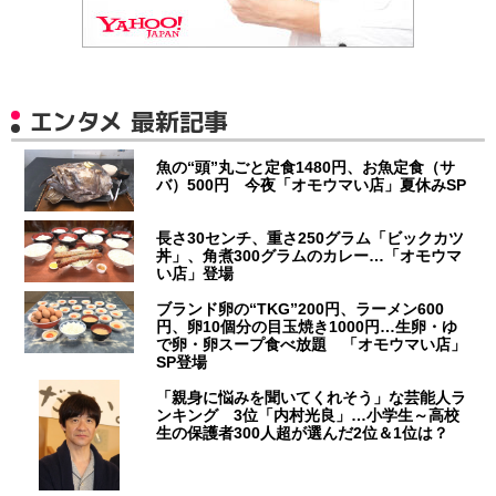
エンタメ 最新記事
魚の“頭”丸ごと定食1480円、お魚定食（サ
バ）500円 今夜「オモウマい店」夏休みSP
長さ30センチ、重さ250グラム「ビックカツ
丼」、角煮300グラムのカレー…「オモウマ
い店」登場
ブランド卵の“TKG”200円、ラーメン600
円、卵10個分の目玉焼き1000円…生卵・ゆ
で卵・卵スープ食べ放題 「オモウマい店」
SP登場
「親身に悩みを聞いてくれそう」な芸能人ラ
ンキング 3位「内村光良」…小学生～高校
生の保護者300人超が選んだ2位＆1位は？