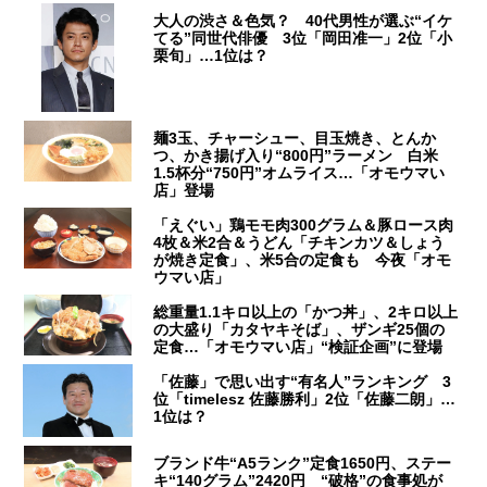
大人の渋さ＆色気？ 40代男性が選ぶ“イケ
てる”同世代俳優 3位「岡田准一」2位「小
栗旬」…1位は？
麺3玉、チャーシュー、目玉焼き、とんか
つ、かき揚げ入り“800円”ラーメン 白米
1.5杯分“750円”オムライス…「オモウマい
店」登場
「えぐい」鶏モモ肉300グラム＆豚ロース肉
4枚＆米2合＆うどん「チキンカツ＆しょう
が焼き定食」、米5合の定食も 今夜「オモ
ウマい店」
総重量1.1キロ以上の「かつ丼」、2キロ以上
の大盛り「カタヤキそば」、ザンギ25個の
定食…「オモウマい店」“検証企画”に登場
「佐藤」で思い出す“有名人”ランキング 3
位「timelesz 佐藤勝利」2位「佐藤二朗」…
1位は？
ブランド牛“A5ランク”定食1650円、ステー
キ“140グラム”2420円 “破格”の食事処が