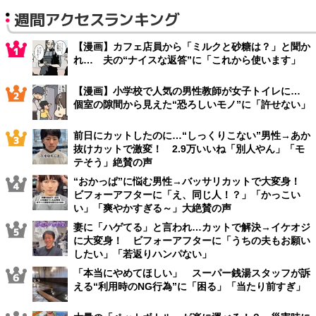
週間アクセスランキング
【漫画】カフェ店員から「ミルクと砂糖は？」と聞か
れ… 夫の“ナイスな返答”に「これから使います」
【漫画】小学校で人気の男性教師が女子トイレに…
個室の隙間から見えた“恐ろしいモノ”に「許せない」
前日にカットしたのに…“しっくりこない”男性→あか
抜けカットで激変！ 2.9万いいね「別人やん」「モ
テそう」絶賛の声
“おかっぱ”に悩む男性→バッサリカットで大変身！
ビフォーアフターに「え、同じ人！？」「かっこい
い」「爽やかすぎる～」大絶賛の声
妻に「ハゲてる」と言われ…カットで解決→イケオジ
に大変身！ ビフォーアフターに「うちの夫もお願い
したい」「若返りハンパない」
「本当にやめてほしい」 スーパー銭湯スタッフが訴
える“利用時のNG行為”に「困る」「当たり前すぎ」