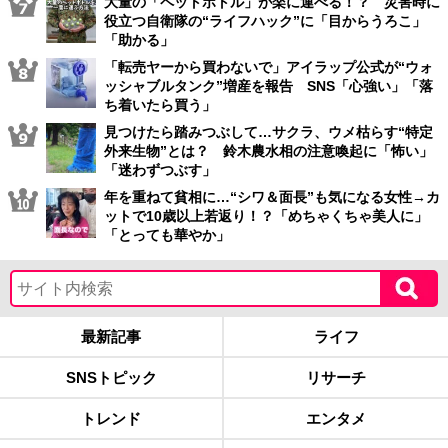
大量の「ペットボトル」が楽に運べる！？ 災害時に
役立つ自衛隊の“ライフハック”に「目からうろこ」
「助かる」
「転売ヤーから買わないで」アイラップ公式が“ウォ
ッシャブルタンク”増産を報告 SNS「心強い」「落
ち着いたら買う」
見つけたら踏みつぶして…サクラ、ウメ枯らす“特定
外来生物”とは？ 鈴木農水相の注意喚起に「怖い」
「迷わずつぶす」
年を重ねて貧相に…“シワ＆面長”も気になる女性→カ
ットで10歳以上若返り！？「めちゃくちゃ美人に」
「とっても華やか」
最新記事
ライフ
SNSトピック
リサーチ
トレンド
エンタメ