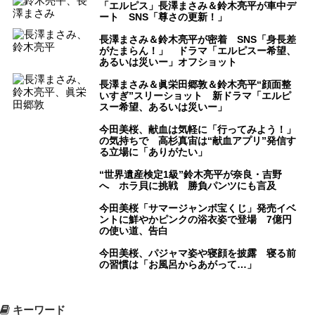
「エルピス」長澤まさみ＆鈴木亮平が車中デ
ート SNS「尊さの更新！」
長澤まさみ＆鈴木亮平が密着 SNS「身長差
がたまらん！」 ドラマ「エルピスー希望、
あるいは災いー」オフショット
長澤まさみ＆眞栄田郷敦＆鈴木亮平“顔面整
いすぎ”スリーショット 新ドラマ「エルピ
スー希望、あるいは災いー」
今田美桜、献血は気軽に「行ってみよう！」
の気持ちで 高杉真宙は“献血アプリ”発信す
る立場に「ありがたい」
“世界遺産検定1級”鈴木亮平が奈良・吉野
へ ホラ貝に挑戦 勝負パンツにも言及
今田美桜「サマージャンボ宝くじ」発売イベ
ントに鮮やかピンクの浴衣姿で登場 7億円
の使い道、告白
今田美桜、パジャマ姿や寝顔を披露 寝る前
の習慣は「お風呂からあがって…」
キーワード