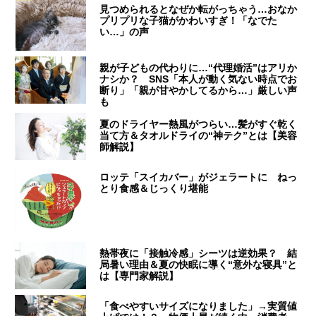
見つめられるとなぜか転がっちゃう…おなか
プリプリな子猫がかわいすぎ！「なでた
い…」の声
親が子どもの代わりに…“代理婚活”はアリか
ナシか？ SNS「本人が動く気ない時点でお
断り」「親が甘やかしてるから…」厳しい声
も
夏のドライヤー熱風がつらい…髪がすぐ乾く
当て方＆タオルドライの“神テク”とは【美容
師解説】
ロッテ「スイカバー」がジェラートに ねっ
とり食感＆じっくり堪能
熱帯夜に「接触冷感」シーツは逆効果？ 結
局暑い理由＆夏の快眠に導く“意外な寝具”と
は【専門家解説】
「食べやすいサイズになりました」→実質値