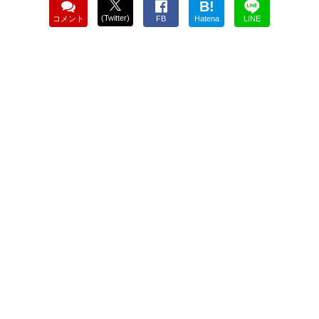
B!
(Twitter)
コメント
FB
Hatena
LINE