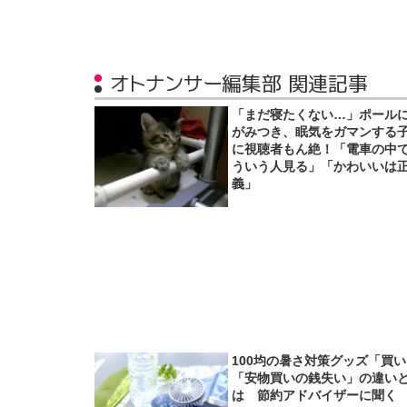
オトナンサー編集部 関連記事
「まだ寝たくない…」ポール
がみつき、眠気をガマンする
に視聴者もん絶！「電車の中
ういう人見る」「かわいいは
義」
100均の暑さ対策グッズ「買
「安物買いの銭失い」の違い
は 節約アドバイザーに聞く