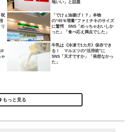
地いい」と話題
 呪
「でけぇ油揚げ！？」本物
悟
の“45％増量”ファミチキのサイズ
クリ
に驚愕 SNS「めっちゃおいしか
った」「食べ応え満点でした」
牛乳は《冷凍で1カ月》保存でき
0
る！ マルエツの“活用術”に
ちゃ
SNS「天才ですか」「発想なかっ
た」
もっと見る