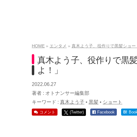
HOME
エンタメ
真木よう子、役作りで黒髪ショー
真木よう子、役作りで黒
よ！」
2022.06.27
著者 :
オトナンサー編集部
キーワード :
真木よう子
•
黒髪
•
ショート
コメント
(Twitter)
Facebook
B!
Boo