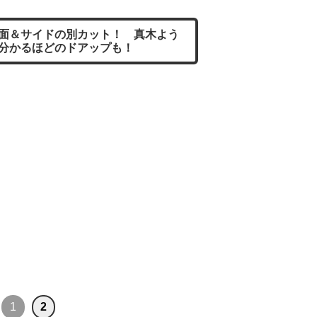
面＆サイドの別カット！ 真木よう
分かるほどのドアップも！
1
2