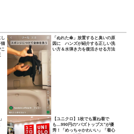
にし
「ぬれた傘」放置すると臭いの原
子猫
因に ハンズが紹介する正しい洗
でこ
い方＆水弾き力を復活させる方法
正
い」
【ユニクロ】1枚でも重ね着で
と
も…990円の“バズトップス”が優
秀！「めっちゃかわいい」「着心