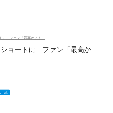
トに ファン「最高かよ！」
髪ショートに ファン「最高か
kmark