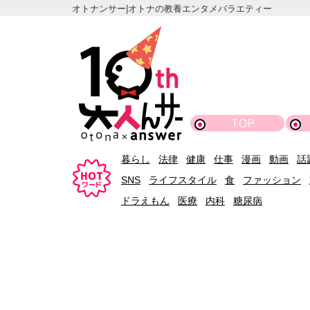
オトナンサー|オトナの教養エンタメバラエティー
TOP
暮らし
法律
健康
仕事
漫画
動画
話
SNS
ライフスタイル
食
ファッション
ドラえもん
医療
内科
糖尿病