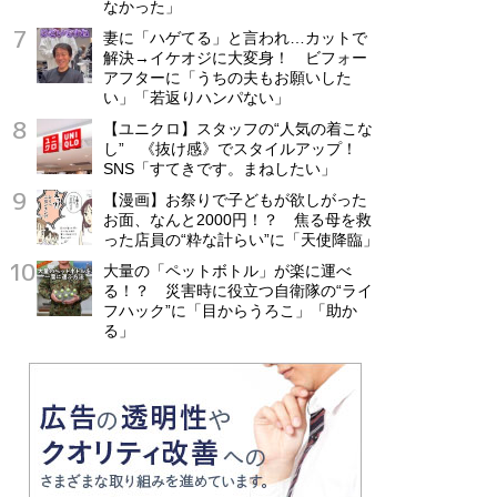
なかった」
妻に「ハゲてる」と言われ…カットで
解決→イケオジに大変身！ ビフォー
アフターに「うちの夫もお願いした
い」「若返りハンパない」
【ユニクロ】スタッフの“人気の着こな
し” 《抜け感》でスタイルアップ！
SNS「すてきです。まねしたい」
【漫画】お祭りで子どもが欲しがった
お面、なんと2000円！？ 焦る母を救
った店員の“粋な計らい”に「天使降臨」
大量の「ペットボトル」が楽に運べ
る！？ 災害時に役立つ自衛隊の“ライ
フハック”に「目からうろこ」「助か
る」