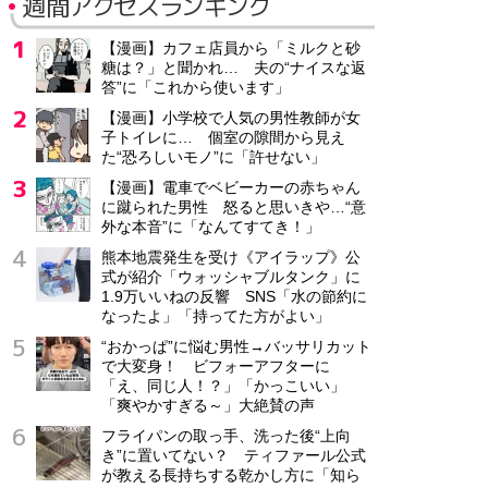
週間アクセスランキング
【漫画】カフェ店員から「ミルクと砂
糖は？」と聞かれ… 夫の“ナイスな返
答”に「これから使います」
【漫画】小学校で人気の男性教師が女
子トイレに… 個室の隙間から見え
た“恐ろしいモノ”に「許せない」
【漫画】電車でベビーカーの赤ちゃん
に蹴られた男性 怒ると思いきや…“意
外な本音”に「なんてすてき！」
熊本地震発生を受け《アイラップ》公
式が紹介「ウォッシャブルタンク」に
1.9万いいねの反響 SNS「水の節約に
なったよ」「持ってた方がよい」
“おかっぱ”に悩む男性→バッサリカット
で大変身！ ビフォーアフターに
「え、同じ人！？」「かっこいい」
「爽やかすぎる～」大絶賛の声
フライパンの取っ手、洗った後“上向
き”に置いてない？ ティファール公式
が教える長持ちする乾かし方に「知ら