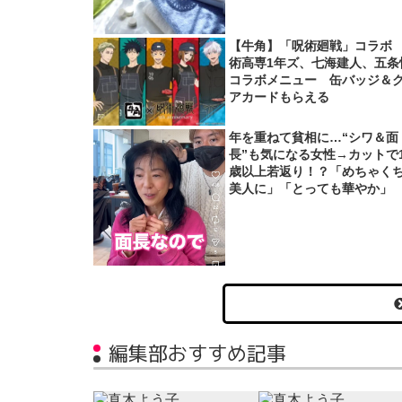
【牛角】「呪術廻戦」コラボ
術高専1年ズ、七海建人、五条
コラボメニュー 缶バッジ＆
アカードもらえる
年を重ねて貧相に…“シワ＆面
長”も気になる女性→カットで1
歳以上若返り！？「めちゃく
美人に」「とっても華やか」
編集部おすすめ記事