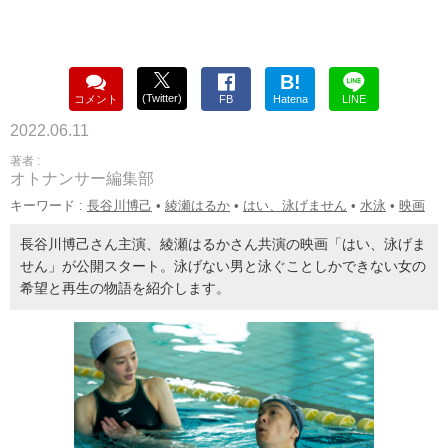
B!
(Twitter)
コメント
FB
Hatena
LINE
2022.06.11
著者 :
オトナンサー編集部
キーワード :
長谷川博己
•
綾瀬はるか
•
はい、泳げません
•
水泳
•
映画
長谷川博己さん主演、綾瀬はるかさん共演の映画「はい、泳げま
せん」が公開スタート。泳げない男と泳ぐことしかできない女の
希望と再生の物語を紹介します。