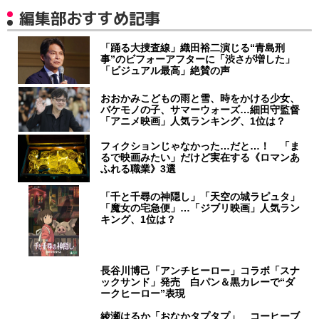
編集部おすすめ記事
「踊る大捜査線」織田裕二演じる“青島刑
事”のビフォーアフターに「渋さが増した」
「ビジュアル最高」絶賛の声
おおかみこどもの雨と雪、時をかける少女、
バケモノの子、サマーウォーズ…細田守監督
「アニメ映画」人気ランキング、1位は？
フィクションじゃなかった…だと…！ 「ま
るで映画みたい」だけど実在する《ロマンあ
ふれる職業》3選
「千と千尋の神隠し」「天空の城ラピュタ」
「魔女の宅急便」…「ジブリ映画」人気ラン
キング、1位は？
長谷川博己「アンチヒーロー」コラボ「スナ
ックサンド」発売 白パン＆黒カレーで“ダ
ークヒーロー”表現
綾瀬はるか「おなかタプタプ」 コーヒーブ