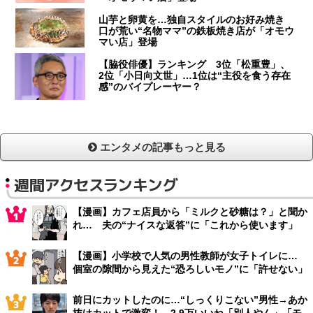
山芋と卵黄を…独自スタイルのお好み焼き
口が荒い“名物ママ”の鉄板焼き店が「オモウ
マい店」登場
【脇役俳優】ランキング 3位「松重豊」、
2位「小日向文世」…1位は“主役を食う存在
感”のバイプレーヤー？
エンタメの記事もっと見る
週間アクセスランキング
【漫画】カフェ店員から「ミルクと砂糖は？」と聞か
れ… 夫の“ナイスな返答”に「これから使います」
【漫画】小学校で人気の男性教師が女子トイレに…
個室の隙間から見えた“恐ろしいモノ”に「許せない」
前日にカットしたのに…“しっくりこない”男性→あか