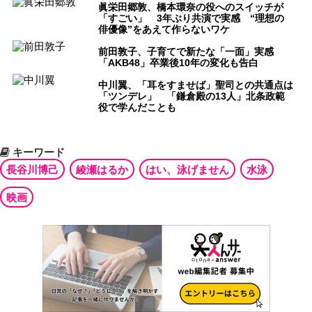
眞栄田郷敦、橋本環奈の役へのスイッチが
「すごい」 3年ぶり共演で実感 “理想の
俳優像”をあえて作らないワケ
前田敦子、子育てで新たな「一面」実感
「AKB48」卒業後10年の変化も告白
中川翼、「耳をすませば」聖司との共通点は
「ツンデレ」 「鎌倉殿の13人」北条政範
役で学んだことも
キーワード
長谷川博己
綾瀬はるか
はい、泳げません
水泳
映画