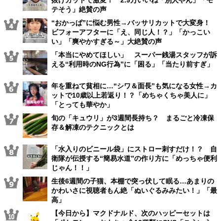
抜けカットで激変！ 2.9万いいね「別人やん」「モ
テそう」絶賛の声
“おかっぱ”に悩む男性→バッサリカットで大変身！
ビフォーアフターに「え、同じ人！？」「かっこい
い」「爽やかすぎる～」大絶賛の声
「本当にやめてほしい」 スーパー銭湯スタッフが訴
える“利用時のNG行為”に「困る」「当たり前すぎ」
年を重ねて貧相に…“シワ＆面長”も気になる女性→カ
ットで10歳以上若返り！？「めちゃくちゃ美人に」
「とっても華やか」
旬の「キュウリ」が3週間長持ち？ まるごと冷凍保
存＆解凍のテクニックとは
「水入りのビニール袋」にストロー刺すだけ！？ 自
衛隊が伝授する“簡易水道”の作り方に「めっちゃ便利
じゃん！！」
生後6週間の子猫、本棚で突っ伏して眠る…あまりの
かわいさに視聴者もん絶「ぬいぐるみみたい！」「最
高」
【今日から】マクドナルド、次のハッピーセットは