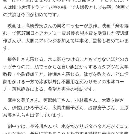
人はNHK大河ドラマ「八重の桜」で夫婦役として共演、映画で
の共演は今回が初めてです。
映画は、高橋秀実さんの同名エッセーが原作。映画「舟を編
む」で第37回日本アカデミー賞最優秀脚本賞を受賞した渡辺謙
作さんが、大胆にアレンジを加えて脚本化、監督も務めていま
す。
長谷川さん演じる、水に顔をつけることもできないほどのカ
ナヅチなのに、頭でっかちな言い訳ばかりするカタブツな大学
教授・小鳥遊雄司と、綾瀬さん演じる、泳ぎを教えることに情
熱をかける一方で泳ぎ以外は不器用な変わりモノの水泳コー
チ・薄原静香による、希望と再生の物語です。
麻生久美子さん、阿部純子さん、小林薫さん、大森立嗣さ
ん、伊佐山ひろ子さん、広岡由里子さん、占部房子さん、上原
奈美さんらも出演しています。
劇中では、長谷川さんが、水を怖がりジタバタとあがくコミ
カルな姿や、必死に前を向こうと努力する精悍な表情など多彩