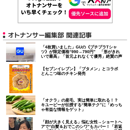
オトナンサー編集部 関連記事
「4枚買いました」GUの《プチプラTシャ
ツ》が限定価格“990→790円” 「形がきれ
いで最高」「首元よれなくて優秀」絶賛の声
【セブンイレブン】「ブタメン」とコラボ
とんこつ味のチキン発売
「オクラ」の産毛、実は簡単に取れる！？
キユーピーが伝授する“簡単テク”に「めっち
ゃ有益な情報をゲット」
「顔が大きく見える」悩む女性→ショートヘ
アで“白髪＆おでこのシワ”もカバー！「若返