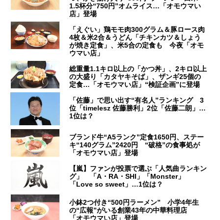
1.5杯分“750円”オムライス…「オモウマい
店」登場
「えぐい」鶏モモ肉300グラム＆豚ロース肉
4枚＆米2合＆うどん「チキンカツ＆しょう
が焼き定食」、米5合の定食も 今夜「オモ
ウマい店」
総重量1.1キロ以上の「かつ丼」、2キロ以上
の大盛り「カタヤキそば」、ザンギ25個の
定食…「オモウマい店」“検証企画”に登場
「佐藤」で思い出す“有名人”ランキング 3
位「timelesz 佐藤勝利」2位「佐藤二朗」…
1位は？
ブランド牛“A5ランク”定食1650円、ステー
キ“140グラム”2420円 “破格”の食事処が
「オモウマい店」登場
【嵐】ファンが投票で選ぶ「人気曲ランキン
グ」 「A・RA・SHI」「Monster」
「Love so sweet」…1位は？
小鉢2つ付き“500円ラーメン” 小学4年生
の“広報”がいる創業43年の中華料理店
「オモウマい店」登場