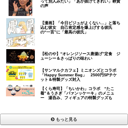
って別人みたい」「あか抜けてきれい」称賛
の声
【漫画】「今日ビジュがよくない…」と落ち
込む彼女 自己肯定感を爆上げする彼氏
の“一言”に「最高の彼氏」
【松のや】“オレンジソース唐揚げ”定食 ジ
ューシー＆さっぱりの味わい
【サンマルクカフェ】ミニオンズとコラボ
「Happy Summer Bag」 2500円SPチケ
ット＆特製グッズ封入
【くら寿司】「ちいかわ」コラボ “たこ
着”＆うさぎ「パァンッケーキ」のメニュ
ー 湯呑み、フィギュアの特製グッズも
もっと見る