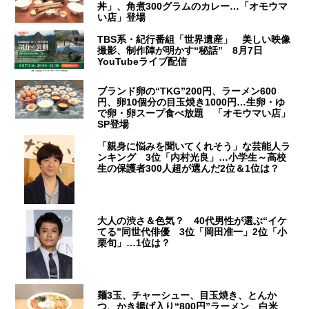
丼」、角煮300グラムのカレー…「オモウマ
い店」登場
TBS系・紀行番組「世界遺産」 美しい映像
撮影、制作陣が明かす“秘話” 8月7日
YouTubeライブ配信
ブランド卵の“TKG”200円、ラーメン600
円、卵10個分の目玉焼き1000円…生卵・ゆ
で卵・卵スープ食べ放題 「オモウマい店」
SP登場
「親身に悩みを聞いてくれそう」な芸能人ラ
ンキング 3位「内村光良」…小学生～高校
生の保護者300人超が選んだ2位＆1位は？
大人の渋さ＆色気？ 40代男性が選ぶ“イケ
てる”同世代俳優 3位「岡田准一」2位「小
栗旬」…1位は？
麺3玉、チャーシュー、目玉焼き、とんか
つ、かき揚げ入り“800円”ラーメン 白米