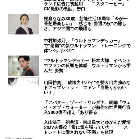
ランド広告に初起用 「コスタコーヒー」
CM撮影の裏話、告白
桜庭ななみ30歳、芸能生活15周年「今が一
番芝居楽しい」 感じる“普通の役”の難し
さ、アジア圏での飛躍も
中村加弥乃、「ウルトラマンデッカー」
で“念願”の新ウルトラマン トレーニングで
体“バッキバキ”
“ウルトラマンデッカー”松本大輝、イベント
でファンの反響を体感 ウルトラマンから学
んだ“姿勢”
山田裕貴、“破壊力ヤバイ”金髪＆目力強めな
ドアップショット ファン「自撮りかわい
い！」
「アバター」ゾーイ・サルダナ、続編「ウェ
イ・オブ・ウォーター」が前作の世界興行収
入3800億円超え「あり得る」
入山法子、初共演・東出昌大とゆがんだ愛情
のDV夫婦役「常に気を張っていた」 「ス
トレートに愛されない不満」を体現