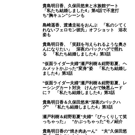
貴島明日香、久保田悠来と水族館デート
「私たち結婚しました4」第4話で不意打
ち“胸キュン”シーンも
島崎遥香、渡邊圭祐をおんぶ 「私のシてく
れないフェロモン彼氏」オフショット 浴衣
姿も
貴島明日香、「笑顔を与えられるような奥さ
んになりたい」 深夜のバックハグで照れ
る 「私たち結婚しました4」第3話
“仮面ライダー夫婦”瀬戸利樹＆紺野彩夏、ヘ
ルメットかぶった“変身”姿 「私たち結婚し
ました4」第3話
“仮面ライダー夫婦”瀬戸利樹＆紺野彩夏、レ
ーシングカート対決 けんかで険悪ムード
に？ 「私たち結婚しました4」第3話
貴島明日香＆久保田悠来“深夜のバックハ
グ” 「私たち結婚しました4」第3話
瀬戸利樹＆紺野彩夏“夫婦”「びっくりして笑
っちゃった」 “かぶっちゃった”モノ紹介
貴島明日香の“焼き肉あーん” “夫”久保田悠