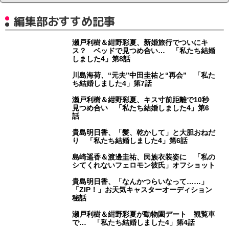
編集部おすすめ記事
瀬戸利樹＆紺野彩夏、新婚旅行でついにキ
ス？ ベッドで見つめ合い… 「私たち結婚
しました4」第8話
川島海荷、“元夫”中田圭祐と“再会” 「私た
ち結婚しました4」第7話
瀬戸利樹＆紺野彩夏、キス寸前距離で10秒
見つめ合い 「私たち結婚しました4」第6
話
貴島明日香、「髪、乾かして」と大胆おねだ
り 「私たち結婚しました4」第6話
島崎遥香＆渡邊圭祐、民族衣装姿に 「私の
シてくれないフェロモン彼氏」オフショット
貴島明日香、「なんかつらいなって……」
「ZIP！」お天気キャスターオーディション
秘話
瀬戸利樹＆紺野彩夏が動物園デート 観覧車
で… 「私たち結婚しました4」第4話