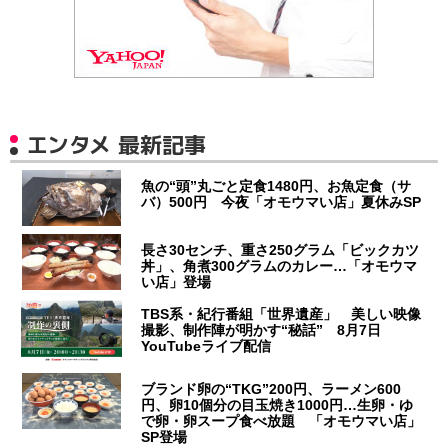
エンタメ 最新記事
魚の“頭”丸ごと定食1480円、お魚定食（サ
バ）500円 今夜「オモウマい店」夏休みSP
長さ30センチ、重さ250グラム「ビックカツ
丼」、角煮300グラムのカレー…「オモウマ
い店」登場
TBS系・紀行番組「世界遺産」 美しい映像
撮影、制作陣が明かす“秘話” 8月7日
YouTubeライブ配信
ブランド卵の“TKG”200円、ラーメン600
円、卵10個分の目玉焼き1000円…生卵・ゆ
で卵・卵スープ食べ放題 「オモウマい店」
SP登場