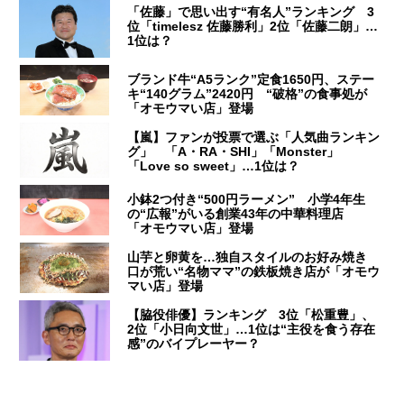
「佐藤」で思い出す“有名人”ランキング 3
位「timelesz 佐藤勝利」2位「佐藤二朗」…
1位は？
ブランド牛“A5ランク”定食1650円、ステー
キ“140グラム”2420円 “破格”の食事処が
「オモウマい店」登場
【嵐】ファンが投票で選ぶ「人気曲ランキン
グ」 「A・RA・SHI」「Monster」
「Love so sweet」…1位は？
小鉢2つ付き“500円ラーメン” 小学4年生
の“広報”がいる創業43年の中華料理店
「オモウマい店」登場
山芋と卵黄を…独自スタイルのお好み焼き
口が荒い“名物ママ”の鉄板焼き店が「オモウ
マい店」登場
【脇役俳優】ランキング 3位「松重豊」、
2位「小日向文世」…1位は“主役を食う存在
感”のバイプレーヤー？