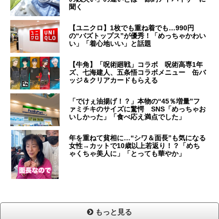
聞く
【ユニクロ】1枚でも重ね着でも…990円
の“バズトップス”が優秀！「めっちゃかわい
い」「着心地いい」と話題
【牛角】「呪術廻戦」コラボ 呪術高専1年
ズ、七海建人、五条悟コラボメニュー 缶バ
ッジ＆クリアカードもらえる
「でけぇ油揚げ！？」本物の“45％増量”フ
ァミチキのサイズに驚愕 SNS「めっちゃお
いしかった」「食べ応え満点でした」
年を重ねて貧相に…“シワ＆面長”も気になる
女性→カットで10歳以上若返り！？「めち
ゃくちゃ美人に」「とっても華やか」
もっと見る