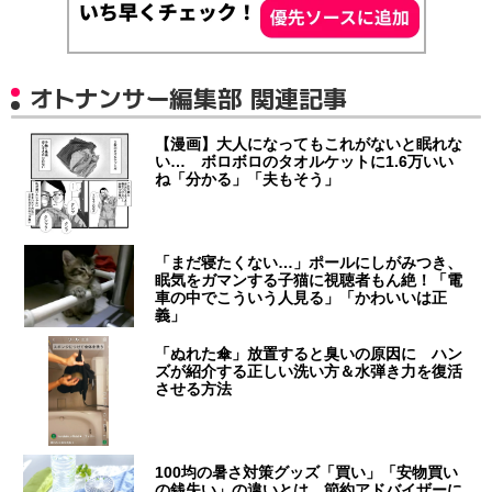
オトナンサー編集部 関連記事
【漫画】大人になってもこれがないと眠れな
い… ボロボロのタオルケットに1.6万いい
ね「分かる」「夫もそう」
「まだ寝たくない…」ポールにしがみつき、
眠気をガマンする子猫に視聴者もん絶！「電
車の中でこういう人見る」「かわいいは正
義」
「ぬれた傘」放置すると臭いの原因に ハン
ズが紹介する正しい洗い方＆水弾き力を復活
させる方法
100均の暑さ対策グッズ「買い」「安物買い
の銭失い」の違いとは 節約アドバイザーに