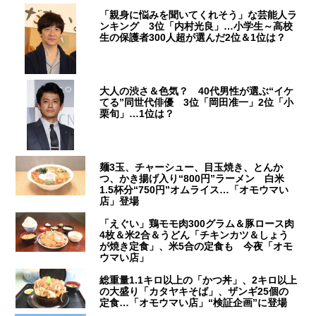
「親身に悩みを聞いてくれそう」な芸能人ラ
ンキング 3位「内村光良」…小学生～高校
生の保護者300人超が選んだ2位＆1位は？
大人の渋さ＆色気？ 40代男性が選ぶ“イケ
てる”同世代俳優 3位「岡田准一」2位「小
栗旬」…1位は？
麺3玉、チャーシュー、目玉焼き、とんか
つ、かき揚げ入り“800円”ラーメン 白米
1.5杯分“750円”オムライス…「オモウマい
店」登場
「えぐい」鶏モモ肉300グラム＆豚ロース肉
4枚＆米2合＆うどん「チキンカツ＆しょう
が焼き定食」、米5合の定食も 今夜「オモ
ウマい店」
総重量1.1キロ以上の「かつ丼」、2キロ以上
の大盛り「カタヤキそば」、ザンギ25個の
定食…「オモウマい店」“検証企画”に登場