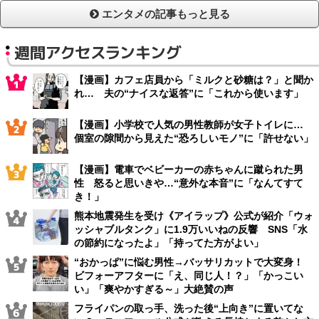
エンタメの記事もっと見る
週間アクセスランキング
【漫画】カフェ店員から「ミルクと砂糖は？」と聞か
れ… 夫の“ナイスな返答”に「これから使います」
【漫画】小学校で人気の男性教師が女子トイレに…
個室の隙間から見えた“恐ろしいモノ”に「許せない」
【漫画】電車でベビーカーの赤ちゃんに蹴られた男
性 怒ると思いきや…“意外な本音”に「なんてすて
き！」
熊本地震発生を受け《アイラップ》公式が紹介「ウォ
ッシャブルタンク」に1.9万いいねの反響 SNS「水
の節約になったよ」「持ってた方がよい」
“おかっぱ”に悩む男性→バッサリカットで大変身！
ビフォーアフターに「え、同じ人！？」「かっこい
い」「爽やかすぎる～」大絶賛の声
フライパンの取っ手、洗った後“上向き”に置いてな