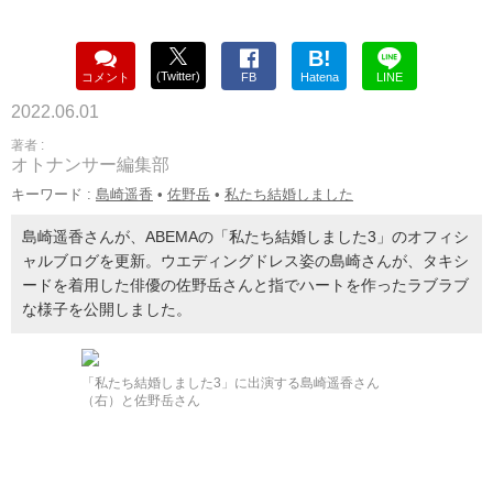
B!
(Twitter)
コメント
FB
Hatena
LINE
2022.06.01
著者 :
オトナンサー編集部
キーワード :
島崎遥香
•
佐野岳
•
私たち結婚しました
島崎遥香さんが、ABEMAの「私たち結婚しました3」のオフィシ
ャルブログを更新。ウエディングドレス姿の島崎さんが、タキシ
ードを着用した俳優の佐野岳さんと指でハートを作ったラブラブ
な様子を公開しました。
「私たち結婚しました3」に出演する島崎遥香さん
（右）と佐野岳さん