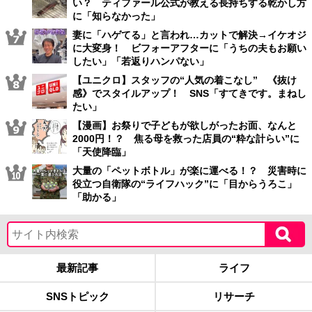
い？ ティファール公式が教える長持ちする乾かし方
に「知らなかった」
妻に「ハゲてる」と言われ…カットで解決→イケオジ
に大変身！ ビフォーアフターに「うちの夫もお願い
したい」「若返りハンパない」
【ユニクロ】スタッフの“人気の着こなし” 《抜け
感》でスタイルアップ！ SNS「すてきです。まねし
たい」
【漫画】お祭りで子どもが欲しがったお面、なんと
2000円！？ 焦る母を救った店員の“粋な計らい”に
「天使降臨」
大量の「ペットボトル」が楽に運べる！？ 災害時に
役立つ自衛隊の“ライフハック”に「目からうろこ」
「助かる」
最新記事
ライフ
SNSトピック
リサーチ