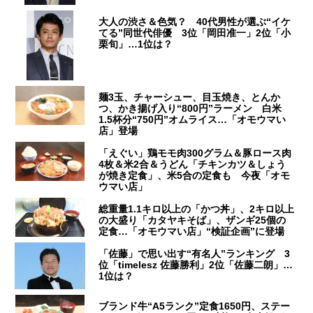
大人の渋さ＆色気？ 40代男性が選ぶ“イケ
てる”同世代俳優 3位「岡田准一」2位「小
栗旬」…1位は？
麺3玉、チャーシュー、目玉焼き、とんか
つ、かき揚げ入り“800円”ラーメン 白米
1.5杯分“750円”オムライス…「オモウマい
店」登場
「えぐい」鶏モモ肉300グラム＆豚ロース肉
4枚＆米2合＆うどん「チキンカツ＆しょう
が焼き定食」、米5合の定食も 今夜「オモ
ウマい店」
総重量1.1キロ以上の「かつ丼」、2キロ以上
の大盛り「カタヤキそば」、ザンギ25個の
定食…「オモウマい店」“検証企画”に登場
「佐藤」で思い出す“有名人”ランキング 3
位「timelesz 佐藤勝利」2位「佐藤二朗」…
1位は？
ブランド牛“A5ランク”定食1650円、ステー