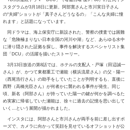
スタグラムが3月18日に更新。阿部寛さんと市川実日子さん
の“夫婦”ショットが「真子さんどうなるの」「こんな夫婦に憧
れます」と話題になっています。
同ドラマは、海上保安庁に新設された、警察の捜査では困難
な「危険極まりない日本全国の河川や湖」など、あらゆる水中
に潜り隠された証拠を探し、事件を解決するスペシャリスト集
団「DCU」の活躍を描いたストーリー。
3月13日放送の第8話では、ホテルの支配人・戸塚（田辺誠一
さん）が、かつて東都重工で瀬能（横浜流星さん）の父・陽一
（西尾浩行さん）の助手をしていたことが判明するも、直後に
西野（高橋光臣さん）が何者かに襲われる事件が発生。同じ
頃、新名（阿部さん）が持っていた陽一の鍵が何かを調べるた
め実家に帰省していた瀬能は、徐々に過去の記憶を思い出して
いく…という展開が描かれました。
インスタには、阿部さんと市川さんが両手を前に差し出すポ
ーズで、カメラに向かって笑顔を見せているオフショットが公