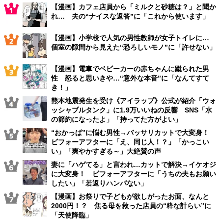
【漫画】カフェ店員から「ミルクと砂糖は？」と聞か
れ… 夫の“ナイスな返答”に「これから使います」
【漫画】小学校で人気の男性教師が女子トイレに…
個室の隙間から見えた“恐ろしいモノ”に「許せない」
【漫画】電車でベビーカーの赤ちゃんに蹴られた男
性 怒ると思いきや…“意外な本音”に「なんてすて
き！」
熊本地震発生を受け《アイラップ》公式が紹介「ウォ
ッシャブルタンク」に1.9万いいねの反響 SNS「水
の節約になったよ」「持ってた方がよい」
“おかっぱ”に悩む男性→バッサリカットで大変身！
ビフォーアフターに「え、同じ人！？」「かっこい
い」「爽やかすぎる～」大絶賛の声
妻に「ハゲてる」と言われ…カットで解決→イケオジ
に大変身！ ビフォーアフターに「うちの夫もお願い
したい」「若返りハンパない」
【漫画】お祭りで子どもが欲しがったお面、なんと
2000円！？ 焦る母を救った店員の“粋な計らい”に
「天使降臨」