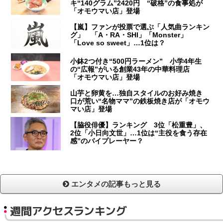
キ“140グラム”2420円 “破格”の食事処が
「オモウマい店」登場
【嵐】ファンが投票で選ぶ「人気曲ランキン
グ」 「A・RA・SHI」「Monster」
「Love so sweet」…1位は？
小鉢2つ付き“500円ラーメン” 小学4年生
の“広報”がいる創業43年の中華料理店
「オモウマい店」登場
山芋と卵黄を…独自スタイルのお好み焼き
口が荒い“名物ママ”の鉄板焼き店が「オモウ
マい店」登場
【脇役俳優】ランキング 3位「松重豊」、
2位「小日向文世」…1位は“主役を食う存在
感”のバイプレーヤー？
エンタメの記事もっと見る
週間アクセスランキング