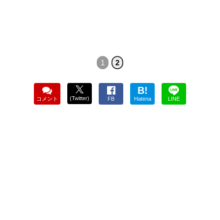
1
2
B!
(Twitter)
コメント
FB
Hatena
LINE