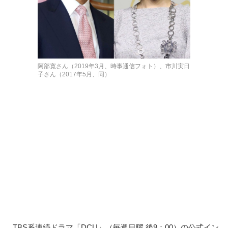
阿部寛さん（2019年3月、時事通信フォト）、市川実日
子さん（2017年5月、同）
TBS系連続ドラマ「DCU」（毎週日曜 後9：00）の公式イン