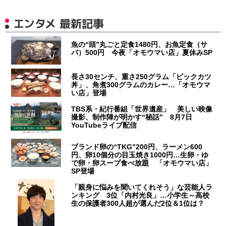
エンタメ 最新記事
魚の“頭”丸ごと定食1480円、お魚定食（サ
バ）500円 今夜「オモウマい店」夏休みSP
長さ30センチ、重さ250グラム「ビックカツ
丼」、角煮300グラムのカレー…「オモウマ
い店」登場
TBS系・紀行番組「世界遺産」 美しい映像
撮影、制作陣が明かす“秘話” 8月7日
YouTubeライブ配信
ブランド卵の“TKG”200円、ラーメン600
円、卵10個分の目玉焼き1000円…生卵・ゆ
で卵・卵スープ食べ放題 「オモウマい店」
SP登場
「親身に悩みを聞いてくれそう」な芸能人ラ
ンキング 3位「内村光良」…小学生～高校
生の保護者300人超が選んだ2位＆1位は？