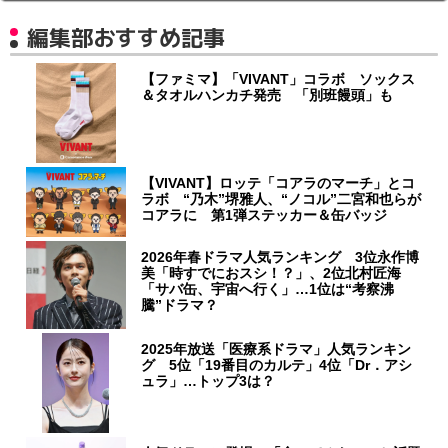
編集部おすすめ記事
【ファミマ】「VIVANT」コラボ ソックス
＆タオルハンカチ発売 「別班饅頭」も
【VIVANT】ロッテ「コアラのマーチ」とコ
ラボ “乃木”堺雅人、“ノコル”二宮和也らが
コアラに 第1弾ステッカー＆缶バッジ
2026年春ドラマ人気ランキング 3位永作博
美「時すでにおスシ！？」、2位北村匠海
「サバ缶、宇宙へ行く」…1位は“考察沸
騰”ドラマ？
2025年放送「医療系ドラマ」人気ランキン
グ 5位「19番目のカルテ」4位「Dr．アシ
ュラ」…トップ3は？