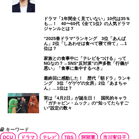
ドラマ「1年間全く見ていない」10代は35％
も…！ 40〜60代《全て1位》の人気ドラマ
ジャンルとは？
“2025春ドラマ”ランキング 3位「あんぱ
ん」2位「しあわせは食べて寝て待て」…1
位は？
家族との食事中に「テレビをつける」って
NGなの？→SNS“反対派”の声多数「行儀が
悪い」「食事に集中するべき」
最終回に感動した！ 歴代「朝ドラ」ランキ
ング 3位「ゲゲゲの女房」2位「あまちゃ
ん」…1位は？
実は「4月2日」が誕生日！ 国民的キャラ
「ガチャピン・ムック」の“知ってたらすご
い”設定の数々
キーワード
DCU
ドラマ
テレビ
TBS
阿部寛
市川実日子