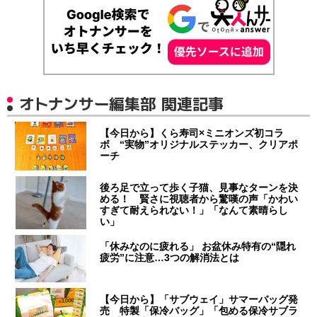
オトナンサー編集部 関連記事
【今日から】くら寿司×ミニオンズ初コラ
ボ “実物”オリジナルステッカー、クリアポ
ーチ
後ろ足で立って歩く子猫、見事なターンを決
める！ 賢さに視聴者から驚嘆の声「かわい
すぎて耐えられない！」「なんて素晴らし
い」
「休みなのに疲れる」 お盆休み特有の“隠れ
疲労”に注意…3つの解消法とは
【今日から】「サブウェイ」サマーバッグ発
売 特製「保冷バッグ」「包める保冷サブラ