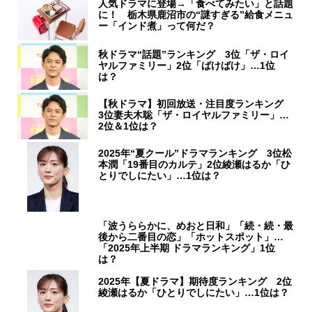
人気ドラマに登場→「食べてみたい」と話題
に！ 栃木県鹿沼市の“謎すぎる”給食メニュ
ー「インド煮」って何だ？
秋ドラマ“話題”ランキング 3位「ザ・ロイ
ヤルファミリー」2位「ばけばけ」…1位
は？
【秋ドラマ】初回放送・注目度ランキング
3位妻夫木聡「ザ・ロイヤルファミリー」…
2位＆1位は？
2025年“夏クール”ドラマランキング 3位松
本潤「19番目のカルテ」2位綾瀬はるか「ひ
とりでしにたい」…1位は？
「波うららかに、めおと日和」「続・続・最
後から二番目の恋」「ホットスポット」…
「2025年上半期 ドラマランキング」1位
は？
2025年【夏ドラマ】期待度ランキング 2位
綾瀬はるか「ひとりでしにたい」…1位は？