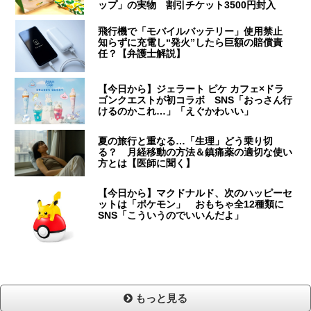
ップ」の実物 割引チケット3500円封入
飛行機で「モバイルバッテリー」使用禁止
知らずに充電し“発火”したら巨額の賠償責
任？【弁護士解説】
【今日から】ジェラート ピケ カフェ×ドラ
ゴンクエストが初コラボ SNS「おっさん行
けるのかこれ…」「えぐかわいい」
夏の旅行と重なる…「生理」どう乗り切
る？ 月経移動の方法＆鎮痛薬の適切な使い
方とは【医師に聞く】
【今日から】マクドナルド、次のハッピーセ
ットは「ポケモン」 おもちゃ全12種類に
SNS「こういうのでいいんだよ」
もっと見る