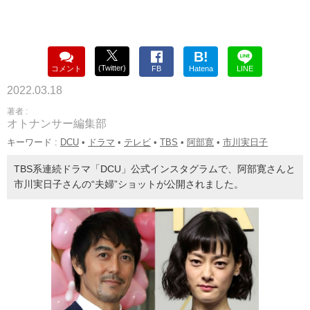
B!
(Twitter)
コメント
FB
Hatena
LINE
2022.03.18
著者 :
オトナンサー編集部
キーワード :
DCU
•
ドラマ
•
テレビ
•
TBS
•
阿部寛
•
市川実日子
TBS系連続ドラマ「DCU」公式インスタグラムで、阿部寛さんと
市川実日子さんの“夫婦”ショットが公開されました。